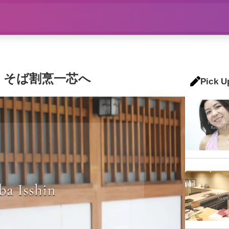
、そば割烹一芯へ
Pick U