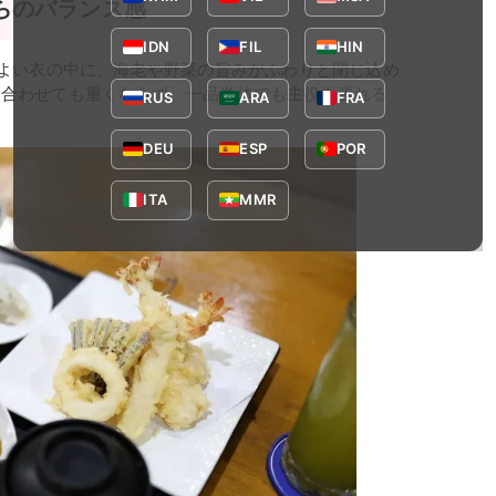
らのバランス感
IDN
FIL
HIN
のよい衣の中に、海老や野菜の旨みがふわりと閉じ込め
と合わせても重くならず、一品単体でも主役を張れる
RUS
ARA
FRA
DEU
ESP
POR
ITA
MMR