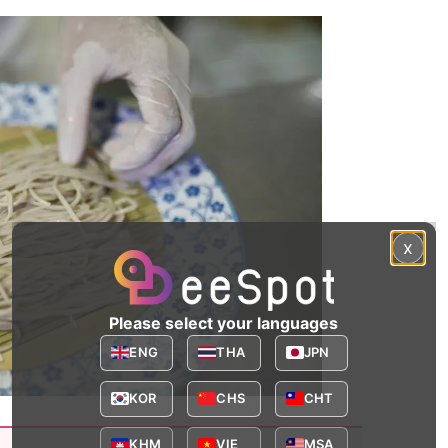
x
Please select your languages
ENG
THA
JPN
KOR
CHS
CHT
KHM
VIE
MSA