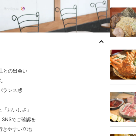
皿との出会い
ん
バランス感
」と「おいしさ」
・SNSでご確認を
で行きやすい立地