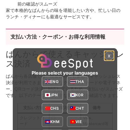
前の確認がスムーズ
家で本格的なばんからの味を堪能したい方や、忙しい日の
ランチ・ディナーにも最適なサービスです。
支払い方法・クーポン・お得な利用情報
ばんからで使えるキャッシュレ
x
ス決済
Please select your languages
ばんから各店舗では、現金以外にも多彩なキャッシュレス
ENG
THA
決済が利用できます。主要なクレジットカードや電子マネ
ー、QRコード決済に対応しているため、支払いがスムーズ
JPN
KOR
です。以下のテーブルで、主な対応状況を確認できます。
支払い方法
対応状況
備考
CHS
CHT
クレジットカ
〇
Visa、
KHM
VIE
ード
Mastercard等