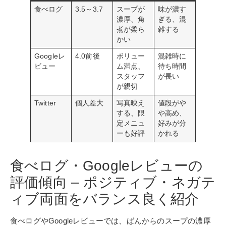
食べログ
3.5～3.7
スープが
味が濃す
濃厚、角
ぎる、混
煮が柔ら
雑する
かい
Googleレ
4.0前後
ボリュー
混雑時に
ビュー
ム満点、
待ち時間
スタッフ
が長い
が親切
Twitter
個人差大
写真映え
値段がや
する、限
や高め、
定メニュ
好みが分
ーも好評
かれる
食べログ・Googleレビューの
評価傾向 – ポジティブ・ネガテ
ィブ両面をバランス良く紹介
食べログやGoogleレビューでは、ばんからのスープの濃厚