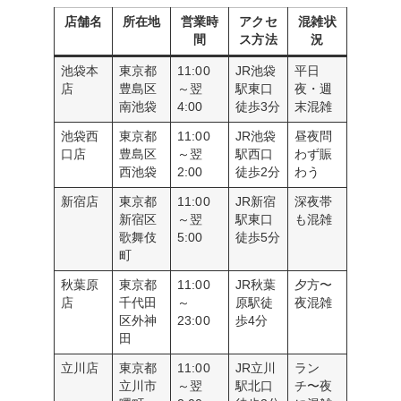
店舗名
所在地
営業時
アクセ
混雑状
間
ス方法
況
池袋本
東京都
11:00
JR池袋
平日
店
豊島区
～翌
駅東口
夜・週
南池袋
4:00
徒歩3分
末混雑
池袋西
東京都
11:00
JR池袋
昼夜問
口店
豊島区
～翌
駅西口
わず賑
西池袋
2:00
徒歩2分
わう
新宿店
東京都
11:00
JR新宿
深夜帯
新宿区
～翌
駅東口
も混雑
歌舞伎
5:00
徒歩5分
町
秋葉原
東京都
11:00
JR秋葉
夕方〜
店
千代田
～
原駅徒
夜混雑
区外神
23:00
歩4分
田
立川店
東京都
11:00
JR立川
ラン
立川市
～翌
駅北口
チ〜夜