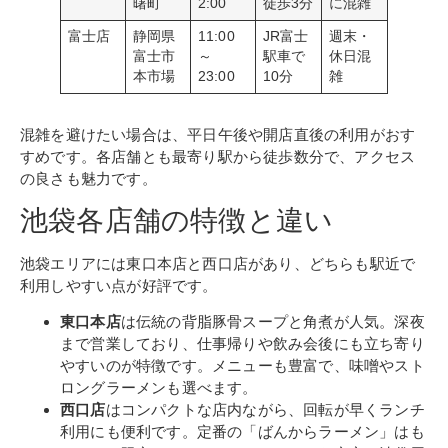
曙町
2:00
徒歩3分
に混雑
富士店
静岡県
11:00
JR富士
週末・
富士市
～
駅車で
休日混
本市場
23:00
10分
雑
混雑を避けたい場合は、平日午後や開店直後の利用がおす
すめです。各店舗とも最寄り駅から徒歩数分で、アクセス
の良さも魅力です。
池袋各店舗の特徴と違い
池袋エリアには東口本店と西口店があり、どちらも駅近で
利用しやすい点が好評です。
東口本店
は伝統の背脂豚骨スープと角煮が人気。深夜
まで営業しており、仕事帰りや飲み会後にも立ち寄り
やすいのが特徴です。メニューも豊富で、味噌やスト
ロングラーメンも選べます。
西口店
はコンパクトな店内ながら、回転が早くランチ
利用にも便利です。定番の「ばんからラーメン」はも