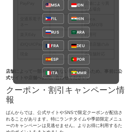
PayPay
〇
店舗により異
MSA
IDN
なる場合
FIL
HIN
交通系電子マ
〇
Suica、
ネー
PASMO等
RUS
ARA
楽天Edy
〇
利用可
iD/QUICPay
△
一部店舗のみ
FRA
DEU
現金
〇
全店舗対応
ESP
POR
店舗によって一部利用できない場合があるため、事前に公
ITA
MMR
式サイトや店舗へお問い合わせください。
クーポン・割引キャンペーン情
報
ばんからでは、公式サイトやSNSで限定クーポンが配信さ
れることがあります。特にランチタイムや季節限定メニュ
ーのキャンペーンは見逃せません。よりお得に利用するた
めのポイントをまとめました。