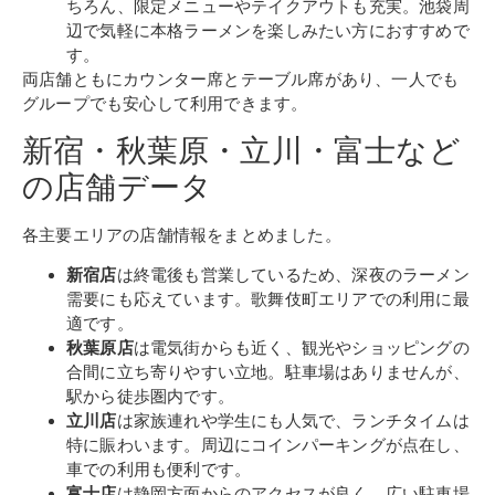
ちろん、限定メニューやテイクアウトも充実。池袋周
辺で気軽に本格ラーメンを楽しみたい方におすすめで
す。
両店舗ともにカウンター席とテーブル席があり、一人でも
グループでも安心して利用できます。
新宿・秋葉原・立川・富士など
の店舗データ
各主要エリアの店舗情報をまとめました。
新宿店
は終電後も営業しているため、深夜のラーメン
需要にも応えています。歌舞伎町エリアでの利用に最
適です。
秋葉原店
は電気街からも近く、観光やショッピングの
合間に立ち寄りやすい立地。駐車場はありませんが、
駅から徒歩圏内です。
立川店
は家族連れや学生にも人気で、ランチタイムは
特に賑わいます。周辺にコインパーキングが点在し、
車での利用も便利です。
富士店
は静岡方面からのアクセスが良く、広い駐車場