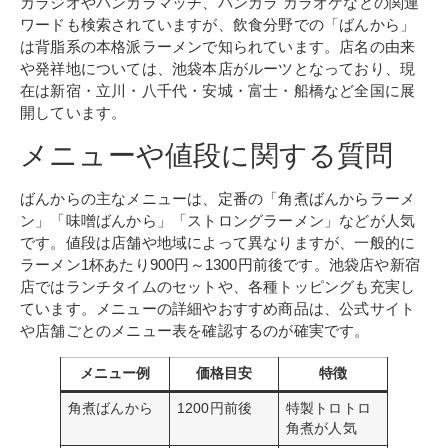
カラジオやバンカラマッチ、バンカラ カラオケなどの関連
ワードも検索されていますが、飲食分野での「ばんから」
は背脂系の本格派ラーメンで知られています。店名の由来
や発祥地については、池袋本店がルーツとなっており、現
在は新宿・立川・八千代・安城・富士・船橋など全国に展
開しています。
メニューや値段に関する質問
ばんからの主なメニューは、定番の「角煮ばんからラーメ
ン」「味噌ばんから」「ストロングラーメン」などが人気
です。値段は店舗や地域によって異なりますが、一般的に
ラーメン1杯あたり900円～1300円前後です。池袋店や新宿
店ではランチタイムのセットや、各種トッピングも充実し
ています。メニューの詳細やおすすめ商品は、公式サイト
や店舗ごとのメニュー表を確認するのが確実です。
メニュー例
価格目安
特徴
角煮ばんから
1200円前後
特製トロトロ
角煮が人気