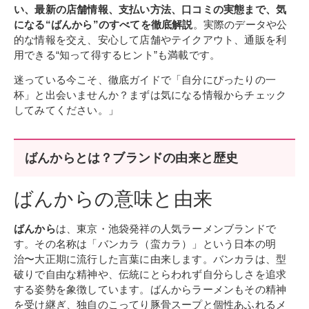
い、最新の店舗情報、支払い方法、口コミの実態まで、気
になる“ばんから”のすべてを徹底解説
。実際のデータや公
的な情報を交え、安心して店舗やテイクアウト、通販を利
用できる“知って得するヒント”も満載です。
迷っている今こそ、徹底ガイドで「自分にぴったりの一
杯」と出会いませんか？まずは気になる情報からチェック
してみてください。」
ばんからとは？ブランドの由来と歴史
ばんからの意味と由来
ばんから
は、東京・池袋発祥の人気ラーメンブランドで
す。その名称は「バンカラ（蛮カラ）」という日本の明
治〜大正期に流行した言葉に由来します。バンカラは、型
破りで自由な精神や、伝統にとらわれず自分らしさを追求
する姿勢を象徴しています。ばんからラーメンもその精神
を受け継ぎ、独自のこってり豚骨スープと個性あふれるメ