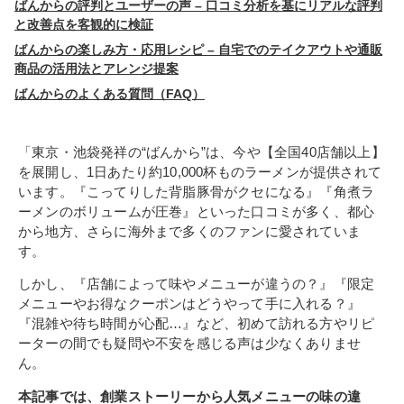
ばんからの評判とユーザーの声 – 口コミ分析を基にリアルな評判
と改善点を客観的に検証
ばんからの楽しみ方・応用レシピ – 自宅でのテイクアウトや通販
商品の活用法とアレンジ提案
ばんからのよくある質問（FAQ）
「東京・池袋発祥の“ばんから”は、今や【全国40店舗以上】
を展開し、1日あたり約10,000杯ものラーメンが提供されて
います。『こってりした背脂豚骨がクセになる』『角煮ラ
ーメンのボリュームが圧巻』といった口コミが多く、都心
から地方、さらに海外まで多くのファンに愛されていま
す。
しかし、『店舗によって味やメニューが違うの？』『限定
メニューやお得なクーポンはどうやって手に入れる？』
『混雑や待ち時間が心配…』など、初めて訪れる方やリピ
ーターの間でも疑問や不安を感じる声は少なくありませ
ん。
本記事では、創業ストーリーから人気メニューの味の違