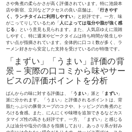
さや角煮の柔らかさが高く評価されています。特に池袋本
店や新宿、立川などアクセスの良い店舗は、「
行きやす
く、ランチタイムに利用しやすい
」と好評です。一方、味
がこってりしているため「
人によっては塩分や脂が強く感
じる
」という意見も見られます。また、人気店ゆえに混雑
しやすく、特に週末やピークタイムは待ち時間が発生しや
すい点が指摘されています。全体的に口コミ数が多く、ラ
ーメン好きから安定した支持を受けているのが特徴です。
「まずい」「うまい」評価の背
景 – 実際の口コミから味やサー
ビスの評価ポイントを分析
ばんからの味に対する評価は、「
うまい
」派と「
まずい
」
派に分かれます。「うまい」と評価されるポイントは、背
脂たっぷりの豚骨スープのコクや、トッピングの角煮のと
ろける食感。また、にんにくや味噌を追加できるなどカス
タマイズ性の高さも好評です。一方、「まずい」と感じる
人は油分や塩分の強さを指摘しており、あっさり系が好み