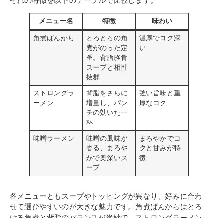
ぞれの特徴を以下のテーブルで比較します。
メニュー名
特徴
味わい
角煮ばんから
とろとろの角
濃厚でコク深
煮がのった定
い
番。背脂豚骨
スープと相性
抜群
ストロングラ
背脂をさらに
強い旨味と重
ーメン
増量し、パン
厚なコク
チの効いた一
杯
味噌ラーメン
味噌の風味が
まろやかでコ
香る、まろや
クと甘みが特
かで奥深いス
徴
ープ
各メニューともスープやトッピングが異なり、好みに合わ
せて選びやすいのが大きな魅力です。角煮ばんからはとろ
ける角煮と背脂のバランスが絶妙で、ストロングラーメン