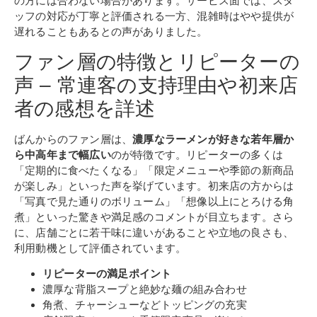
の方には合わない場合があります。サービス面では、スタ
ッフの対応が丁寧と評価される一方、混雑時はやや提供が
遅れることもあるとの声がありました。
ファン層の特徴とリピーターの
声 – 常連客の支持理由や初来店
者の感想を詳述
ばんからのファン層は、
濃厚なラーメンが好きな若年層か
ら中高年まで幅広い
のが特徴です。リピーターの多くは
「定期的に食べたくなる」「限定メニューや季節の新商品
が楽しみ」といった声を挙げています。初来店の方からは
「写真で見た通りのボリューム」「想像以上にとろける角
煮」といった驚きや満足感のコメントが目立ちます。さら
に、店舗ごとに若干味に違いがあることや立地の良さも、
利用動機として評価されています。
リピーターの満足ポイント
濃厚な背脂スープと絶妙な麺の組み合わせ
角煮、チャーシューなどトッピングの充実