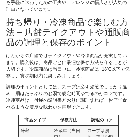
を手軽に味わうための工夫や、アレンジの幅広さが人気の
理由となっています。
持ち帰り・冷凍商品で楽しむ方
法 – 店舗テイクアウトや通販商
品の調理と保存のポイント
ばんからの店舗ではテイクアウトや冷凍商品が充実してい
ます。購入後は、商品ごとに最適な保存方法を守ることが
大切です。冷蔵商品は当日中に、冷凍商品は−18℃以下で保
存し、賞味期限内に楽しみましょう。
調理のポイントとしては、スープは必ず湯煎でしっかり温
め、麺はたっぷりのお湯で規定時間ゆでるのがコツです。
冷凍商品は、付属の説明書どおりに調理すれば、お店で食
べるような濃厚な味わいを再現できます。
商品タイプ
保存方法
調理のコツ
冷蔵
冷蔵庫（当日
スープは湯
中）
煎、麺は短時