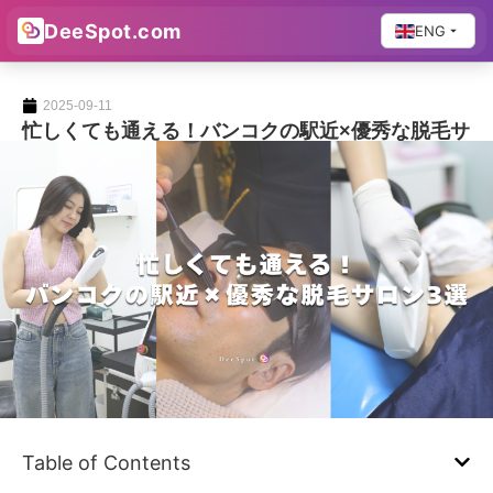
DeeSpot.com
ENG
2025-09-11
忙しくても通える！バンコクの駅近×優秀な脱毛サ
ロン3選
Bangkok
Table of Contents