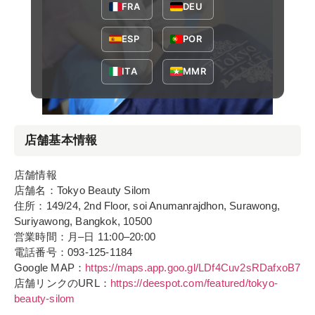
FRA
DEU
ESP
POR
ITA
MMR
店舗基本情報
店舗情報
店舗名：Tokyo Beauty Silom
住所：149/24, 2nd Floor, soi Anumanrajdhon, Surawong,
Suriyawong, Bangkok, 10500
営業時間：月–日 11:00–20:00
電話番号：093-125-1184
Google MAP：
https://maps.app.goo.gl/LDf4Cuv2sRDafxoB7
店舗リンクのURL：
https://deespot.com/featured/tokyo-
beauty-silom