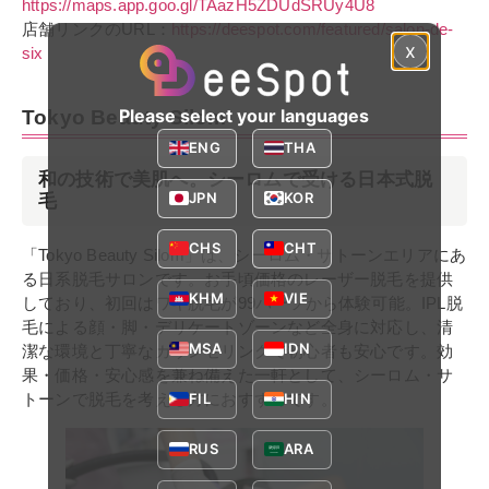
https://maps.app.goo.gl/TAazH5ZDUdSRUy4U8
店舗リンクのURL：
https://deespot.com/featured/salon-de-
x
six
Please select your languages
Tokyo Beauty Silom
ENG
THA
和の技術で美肌へ。シーロムで受ける日本式脱
JPN
KOR
毛
CHS
CHT
「Tokyo Beauty Silom」は、シーロム・サトーンエリアにあ
る日系脱毛サロンです。お手頃価格のレーザー脱毛を提供
KHM
VIE
しており、初回はワキ脱毛が99バーツから体験可能。IPL脱
毛による顔・脚・デリケートゾーンなど全身に対応し、清
MSA
IDN
潔な環境と丁寧なカウンセリングで初心者も安心です。効
果・価格・安心感を兼ね備えた一軒として、シーロム・サ
FIL
HIN
トーンで脱毛を考える方におすすめです。
RUS
ARA