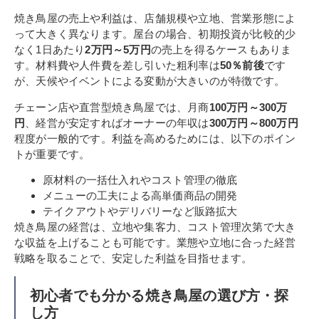
焼き鳥屋の売上や利益は、店舗規模や立地、営業形態によ
って大きく異なります。屋台の場合、初期投資が比較的少
なく1日あたり
2万円～5万円
の売上を得るケースもありま
す。材料費や人件費を差し引いた粗利率は
50％前後
です
が、天候やイベントによる変動が大きいのが特徴です。
チェーン店や直営型焼き鳥屋では、月商
100万円～300万
円
、経営が安定すればオーナーの年収は
300万円～800万円
程度が一般的です。利益を高めるためには、以下のポイン
トが重要です。
原材料の一括仕入れやコスト管理の徹底
メニューの工夫による高単価商品の開発
テイクアウトやデリバリーなど販路拡大
焼き鳥屋の経営は、立地や集客力、コスト管理次第で大き
な収益を上げることも可能です。業態や立地に合った経営
戦略を取ることで、安定した利益を目指せます。
初心者でも分かる焼き鳥屋の選び方・探
し方