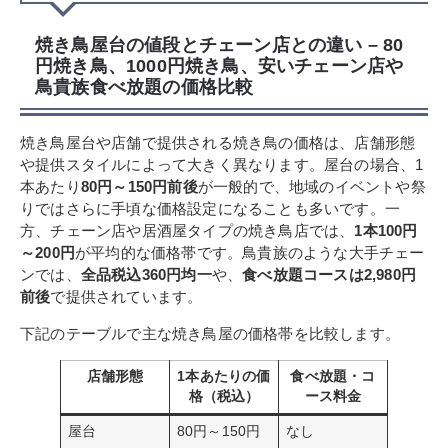
焼き鳥屋台の値段とチェーン店との違い – 80
円焼き鳥、1000円焼き鳥、安いチェーン店や
鳥貴族食べ放題の価格比較
焼き鳥屋台や店舗で提供される焼き鳥の価格は、店舗形態
や提供スタイルによって大きく異なります。屋台の場合、1
本あたり
80円～150円前後
が一般的で、地域のイベントや祭
りではさらに手頃な価格設定になることも多いです。一
方、チェーン店や居酒屋タイプの焼き鳥店では、
1本100円
～200円
が平均的な価格帯です。鳥貴族のような大手チェー
ンでは、
全品税込360円均一
や、
食べ放題コースは2,980円
前後
で提供されています。
下記のテーブルで主な焼き鳥屋の価格帯を比較します。
店舗形態
1本あたりの価
食べ放題・コ
格（税込）
ース料金
屋台
80円～150円
なし