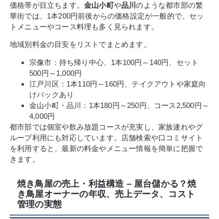
価格帯が目立ちます。
金山小町
や
品川
のような都市部の繁
華街では、1本200円前後からの価格設定が一般的で、セッ
トメニューやコース料理も多く見られます。
地域別料金の目安をリストでまとめます。
宗像市：持ち帰り中心、1本100円～140円、セット
500円～1,000円
江戸川区：1本110円～160円、テイクアウトや家庭向
けパックあり
金山小町・品川：1本180円～250円、コース2,500円～
4,000円
都市部では個室や飲み放題コースが充実し、家族連れやグ
ループ利用にも対応しています。店舗検索や口コミサイト
を利用すると、最新の料金やメニュー情報を簡単に把握で
きます。
焼き鳥屋の売上・利益構造 – 屋台儲かる？焼
き鳥屋オーナーの年収、売上データ、コスト
管理の実態