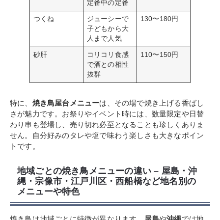
定番中の定番
つくね
ジューシーで
130〜180円
子どもから大
人まで人気
砂肝
コリコリ食感
110〜150円
で酒との相性
抜群
特に、
焼き鳥屋台メニュー
は、その場で焼き上げる香ばし
さが魅力です。お祭りやイベント時には、数量限定や日替
わり串も登場し、売り切れ必至となることも珍しくありま
せん。自分好みのタレや塩で味わう楽しさも大きなポイン
トです。
地域ごとの焼き鳥メニューの違い – 屋島・沖
縄・宗像市・江戸川区・西船橋など地名別の
メニューや特色
焼き鳥は地域ごとに特徴が異なります。
屋島
や
沖縄
では地