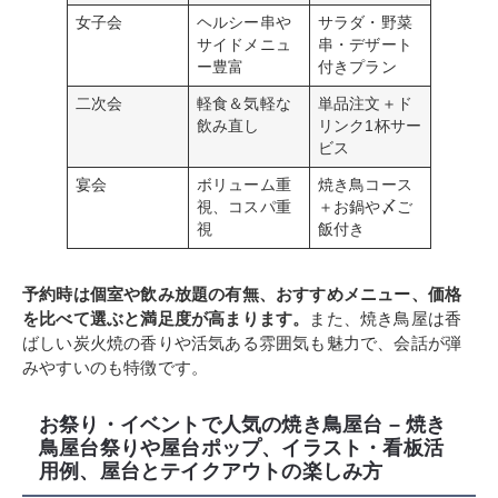
女子会
ヘルシー串や
サラダ・野菜
サイドメニュ
串・デザート
ー豊富
付きプラン
二次会
軽食＆気軽な
単品注文＋ド
飲み直し
リンク1杯サー
ビス
宴会
ボリューム重
焼き鳥コース
視、コスパ重
＋お鍋や〆ご
視
飯付き
予約時は個室や飲み放題の有無、おすすめメニュー、価格
を比べて選ぶと満足度が高まります。
また、焼き鳥屋は香
ばしい炭火焼の香りや活気ある雰囲気も魅力で、会話が弾
みやすいのも特徴です。
お祭り・イベントで人気の焼き鳥屋台 – 焼き
鳥屋台祭りや屋台ポップ、イラスト・看板活
用例、屋台とテイクアウトの楽しみ方