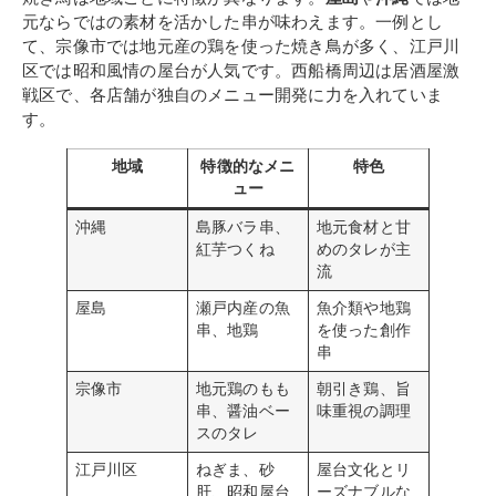
元ならではの素材を活かした串が味わえます。一例とし
て、宗像市では地元産の鶏を使った焼き鳥が多く、江戸川
区では昭和風情の屋台が人気です。西船橋周辺は居酒屋激
戦区で、各店舗が独自のメニュー開発に力を入れていま
す。
地域
特徴的なメニ
特色
ュー
沖縄
島豚バラ串、
地元食材と甘
紅芋つくね
めのタレが主
流
屋島
瀬戸内産の魚
魚介類や地鶏
串、地鶏
を使った創作
串
宗像市
地元鶏のもも
朝引き鶏、旨
串、醤油ベー
味重視の調理
スのタレ
江戸川区
ねぎま、砂
屋台文化とリ
肝、昭和屋台
ーズナブルな