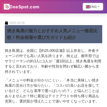
DeeSpot.com
ENG
2025-10-29
焼き鳥屋の魅力とおすすめ人気メニュー徹底比
較！料金相場や選び方ガイドも紹介
焼き鳥屋は、全国に【約25,000店舗】以上存在し、外食チ
ェーンの中でも高い人気を誇ります。例えば、都市部では
サラリーマンの約3人に1人が「週1回以上」焼き鳥屋を利用
すると言われており、年齢や性別を問わず幅広い層から支
持されています。
「メニューや料金が分かりにくい」「本当に美味しい焼き
鳥屋の見分け方が知りたい」「コスパの良いお店を探して
いるけど、どんな基準で選べばいいの？」と悩んだことは
ありませんか？特に最近はテイクアウトや持ち帰り商品も
充実し、選択肢が増えたことで迷いやすくなっています。