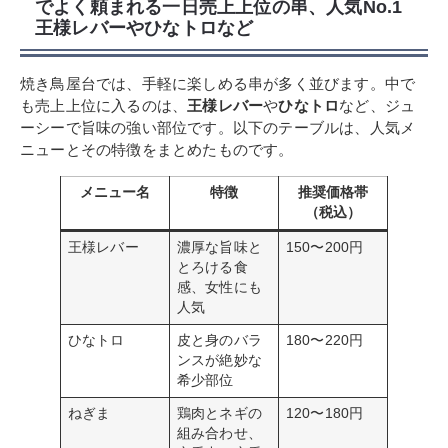
でよく頼まれる一日売上上位の串、人気No.1
王様レバーやひなトロなど
焼き鳥屋台では、手軽に楽しめる串が多く並びます。中で
も売上上位に入るのは、
王様レバー
や
ひなトロ
など、ジュ
ーシーで旨味の強い部位です。以下のテーブルは、人気メ
ニューとその特徴をまとめたものです。
メニュー名
特徴
推奨価格帯
（税込）
王様レバー
濃厚な旨味と
150〜200円
とろける食
感、女性にも
人気
ひなトロ
皮と身のバラ
180〜220円
ンスが絶妙な
希少部位
ねぎま
鶏肉とネギの
120〜180円
組み合わせ、