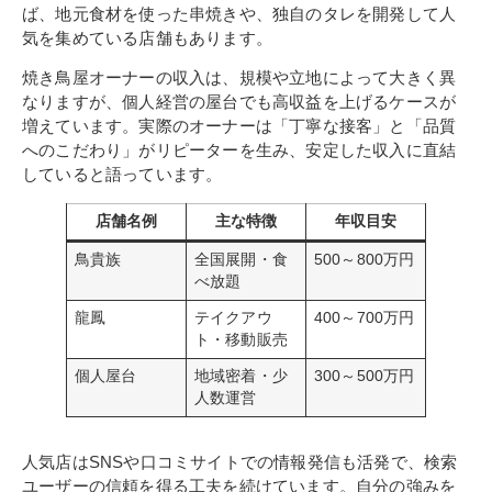
ば、地元食材を使った串焼きや、独自のタレを開発して人
気を集めている店舗もあります。
焼き鳥屋オーナーの収入は、規模や立地によって大きく異
なりますが、個人経営の屋台でも高収益を上げるケースが
増えています。実際のオーナーは「丁寧な接客」と「品質
へのこだわり」がリピーターを生み、安定した収入に直結
していると語っています。
店舗名例
主な特徴
年収目安
鳥貴族
全国展開・食
500～800万円
べ放題
龍鳳
テイクアウ
400～700万円
ト・移動販売
個人屋台
地域密着・少
300～500万円
人数運営
人気店はSNSや口コミサイトでの情報発信も活発で、検索
ユーザーの信頼を得る工夫を続けています。自分の強みを