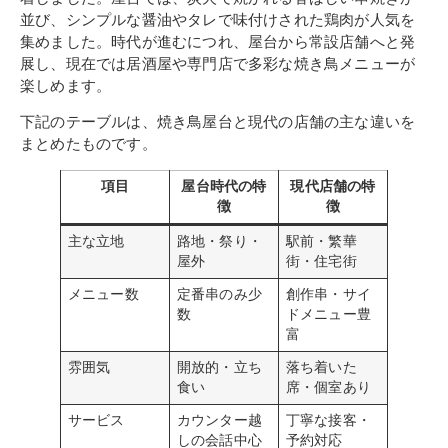
並び、シンプルな醤油やタレで味付けされた鶏肉が人気を
集めました。時代が進むにつれ、屋台から常設店舗へと発
展し、現在では居酒屋や専門店で多彩な焼き鳥メニューが
楽しめます。
下記のテーブルは、焼き鳥屋台と現代の店舗の主な違いを
まとめたものです。
項目
屋台時代の特
現代店舗の特
徴
徴
主な立地
路地・祭り・
駅前・繁華
屋外
街・住宅街
メニュー数
定番串のみ少
創作串・サイ
数
ドメニュー豊
富
雰囲気
開放的・立ち
落ち着いた
食い
席・個室あり
サービス
カウンター越
丁寧な接客・
しの会話中心
予約対応