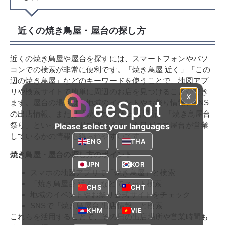
近くの焼き鳥屋・屋台の探し方
近くの焼き鳥屋や屋台を探すには、スマートフォンやパソ
コンでの検索が非常に便利です。「焼き鳥屋 近く」「この
辺の焼き鳥屋」などのキーワードを使うことで、地図アプ
リや検索サイトで簡単に周辺のお店を見つけることができ
x
ます。屋台の場合は、地域のイベントやお祭り情報、SNS
の出店情報、または「焼き鳥屋台 出店場所」「焼き鳥屋台
祭り」といったワードで調べると、今日どこで屋台が営業
Please select your languages
しているかの情報も得られやすいです。
ENG
THA
焼き鳥屋・屋台の探し方のポイント
JPN
KOR
スマホの地図アプリで「焼き鳥屋」と検索
「焼き鳥屋台 近く」などでネット検索
CHS
CHT
地域のイベントやお祭り公式サイトをチェック
SNSで「焼き鳥屋台 出店情報」と検索
KHM
VIE
これらを活用することで、その日の出店場所や営業時間も