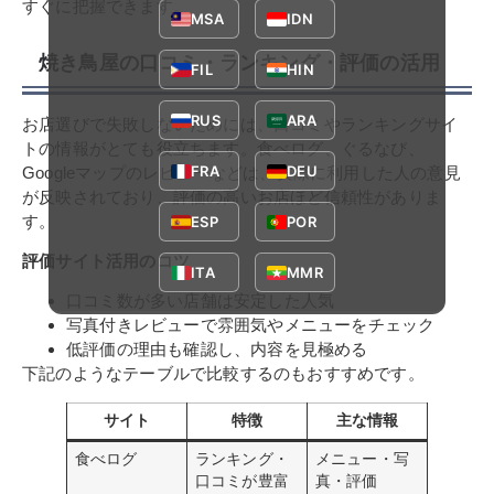
すぐに把握できます。
MSA
IDN
焼き鳥屋の口コミ・ランキング・評価の活用
FIL
HIN
RUS
ARA
お店選びで失敗しないためには、口コミやランキングサイ
トの情報がとても役立ちます。食べログ、ぐるなび、
FRA
DEU
Googleマップのレビューなどは、実際に利用した人の意見
が反映されており、評価の高いお店ほど信頼性がありま
す。
ESP
POR
評価サイト活用のコツ
ITA
MMR
口コミ数が多い店舗は安定した人気
写真付きレビューで雰囲気やメニューをチェック
低評価の理由も確認し、内容を見極める
下記のようなテーブルで比較するのもおすすめです。
サイト
特徴
主な情報
食べログ
ランキング・
メニュー・写
口コミが豊富
真・評価