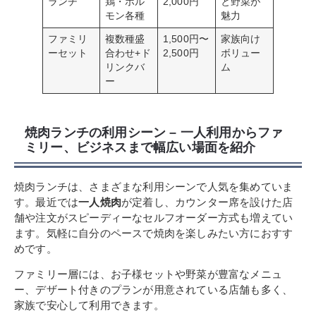
ランチ
鶏・ホル
2,000円
と野菜が
モン各種
魅力
ファミリ
複数種盛
1,500円〜
家族向け
ーセット
合わせ+ド
2,500円
ボリュー
リンクバ
ム
ー
焼肉ランチの利用シーン – 一人利用からファ
ミリー、ビジネスまで幅広い場面を紹介
焼肉ランチは、さまざまな利用シーンで人気を集めていま
す。最近では
一人焼肉
が定着し、カウンター席を設けた店
舗や注文がスピーディーなセルフオーダー方式も増えてい
ます。気軽に自分のペースで焼肉を楽しみたい方におすす
めです。
ファミリー層には、お子様セットや野菜が豊富なメニュ
ー、デザート付きのプランが用意されている店舗も多く、
家族で安心して利用できます。