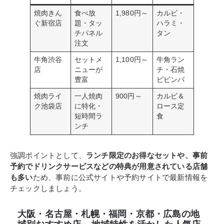
焼肉きん
食べ放
1,980円～
カルビ・
ぐ新宿店
題・タッ
ハラミ・
チパネル
タン
注文
牛角渋谷
セットメ
1,100円～
牛角ラン
店
ニューが
チ・石焼
豊富
ビビンバ
焼肉ライ
一人焼肉
900円～
カルビ＆
ク池袋店
に特化・
ロース定
短時間ラ
食
ンチ
強調ポイントとして、
ランチ限定のお得なセットや、事前
予約でドリンクサービスなどの特典が用意されている店舗
も多い
ため、事前に公式サイトや予約サイトで最新情報を
チェックしましょう。
大阪・名古屋・札幌・福岡・京都・広島の地