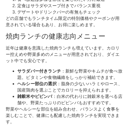
定食はサラダやスープ付きでバランス重視
デザートやドリンクバーの有無もチェック
どの店舗でもランチタイム限定の特別価格やクーポンが用
意されている場合もあり、お得に楽しめます。
焼肉ランチの健康志向メニュー
近年は健康を意識した焼肉ランチも増えています。カロリ
ー控えめや野菜多めのメニューが用意されており、ダイエ
ット中でも安心です。
サラダバー付きランチ
：新鮮な野菜やキムチが食べ放
題。ビタミンや食物繊維をしっかり補給できます。
ヘルシー部位の選択
：脂身の少ないハラミやロース、
国産鶏肉を選ぶことでカロリーを抑えられます。
雑穀米やビビンバ
：白米の代わりに雑穀米を選べる店
舗や、野菜たっぷりのビビンバもおすすめです。
野菜やヘルシーな部位を組み合わせ、バランスよく食事を
楽しむことで、健康にも配慮した焼肉ランチを実現できま
す。