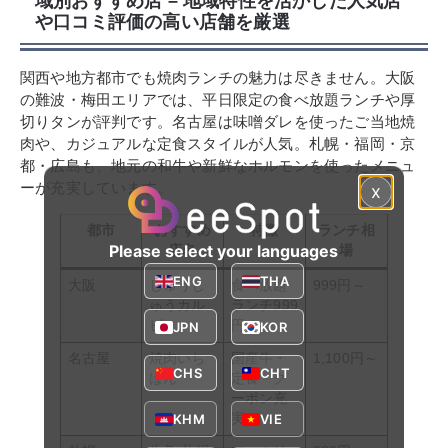
域別おすすめ店 – 地域特性を活かした人気店
や口コミ評価の高い店舗を厳選
関西や地方都市でも焼肉ランチの魅力は尽きません。大阪
の難波・梅田エリアでは、平日限定の食べ放題ランチや厚
切りタンが評判です。名古屋は味噌ダレを使ったご当地焼
肉や、カジュアルな定食スタイルが人気。札幌・福岡・京
都・広島も、地元の和牛や新鮮なホルモンを使ったメニュ
ーが充実しています。
x
都市
おすすめ
特徴
ランチ相
Please select your languages
店名
場
ENG
THA
大阪
じゅうじ
食べ放題
999円～
ゅうカル
ランチ999
ビ
円
JPN
KOR
名古屋
焼肉いち
国産牛・
1,100円～
CHS
CHT
ばん
定食・ク
ーポン充
実
KHM
VIE