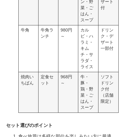
ン・野
ザート
菜・ご
付
はん・
スープ
牛角
牛角ラ
980円
カル
ドリン
ンチ
～
ビ・ハ
ク・デ
ラミ・
ザート
キム
一部付
チ・サ
ラダ・
ライス
焼肉い
定食セ
968円
牛・
ソフト
ちばん
ット
～
豚・
ドリン
鶏・野
ク付
菜・ご
（店舗
はん・
限定）
スープ
セット選びのポイント
食べ放題は多様な部位を楽しみたい方に最適