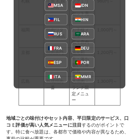
札幌
牛角 札幌
ファミリ
980円～
MSA
IDN
駅前店
ー向け・
セット充
FIL
HIN
実
福岡
焼肉ワタ
お子様メ
1,000円～
RUS
ARA
ミ 中洲店
ニュー・
広々店内
FRA
DEU
京都
焼肉赤門
地元和
1,200円～
牛・落ち
ESP
POR
着いた雰
囲気
ITA
MMR
広島
熟成焼肉
熟成肉・
1,300円～
一番
ランチ限
定メニュ
ー
地域ごとの味付けやセット内容、平日限定のサービス、口
コミ評価が高い人気メニューに注目
するのがポイントで
す。特に食べ放題は、各都市で価格や内容が異なるため、
事前の比較が重要です。