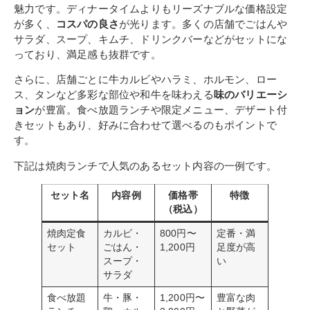
魅力です。ディナータイムよりもリーズナブルな価格設定
が多く、
コスパの良さ
が光ります。多くの店舗でごはんや
サラダ、スープ、キムチ、ドリンクバーなどがセットにな
っており、満足感も抜群です。
さらに、店舗ごとに牛カルビやハラミ、ホルモン、ロー
ス、タンなど多彩な部位や和牛を味わえる
味のバリエーシ
ョン
が豊富。食べ放題ランチや限定メニュー、デザート付
きセットもあり、好みに合わせて選べるのもポイントで
す。
下記は焼肉ランチで人気のあるセット内容の一例です。
セット名
内容例
価格帯
特徴
（税込）
焼肉定食
カルビ・
800円〜
定番・満
セット
ごはん・
1,200円
足度が高
スープ・
い
サラダ
食べ放題
牛・豚・
1,200円〜
豊富な肉