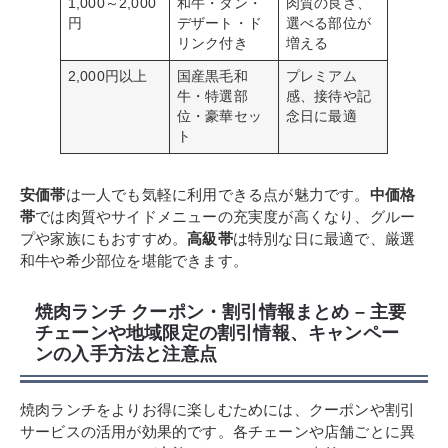
1,000～2,000
和牛・タン・
肉質の良さ、
円
デザート・ド
選べる部位が
リンク付き
増える
2,000円以上
国産黒毛和
プレミアム
牛・特選部
感、接待や記
位・豪華セッ
念日に最適
ト
安価帯
は一人でも気軽に利用できる点が魅力です。
中価格
帯
では肉質やサイドメニューの充実度が高くなり、グルー
プや家族にもおすすめ。
高級帯
は特別な日に最適で、厳選
和牛や希少部位を堪能できます。
焼肉ランチ クーポン・割引情報まとめ – 主要
チェーンや地域限定の割引情報、キャンペー
ンの入手方法と注意点
焼肉ランチをよりお得に楽しむためには、クーポンや割引
サービスの活用が効果的です。各チェーンや店舗ごとに異