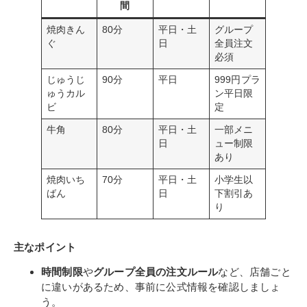
間
焼肉きん
80分
平日・土
グループ
ぐ
日
全員注文
必須
じゅうじ
90分
平日
999円プラ
ゅうカル
ン平日限
ビ
定
牛角
80分
平日・土
一部メニ
日
ュー制限
あり
焼肉いち
70分
平日・土
小学生以
ばん
日
下割引あ
り
主なポイント
時間制限
や
グループ全員の注文ルール
など、店舗ごと
に違いがあるため、事前に公式情報を確認しましょ
う。