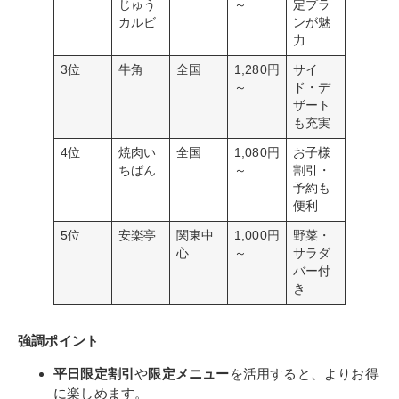
じゅう
～
定プラ
カルビ
ンが魅
力
3位
牛角
全国
1,280円
サイ
～
ド・デ
ザート
も充実
4位
焼肉い
全国
1,080円
お子様
ちばん
～
割引・
予約も
便利
5位
安楽亭
関東中
1,000円
野菜・
心
～
サラダ
バー付
き
強調ポイント
平日限定割引
や
限定メニュー
を活用すると、よりお得
に楽しめます。