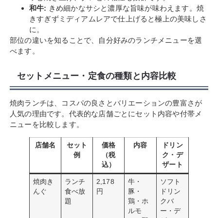
和牛:
きめ細かなサシと濃厚な旨味が味わえます。焼
きすぎずミディアムレアで仕上げると極上の美味しさ
に。
部位の違いを知ることで、自分好みのランチメニューを選
べます。
セットメニュー・定食の種類と内容比較
焼肉ランチは、コスパの良さとバリエーションの豊富さが
人気の理由です。代表的な店舗ごとにセット内容や付帯メ
ニューを比較します。
店舗名
セット
価格
内容
ドリン
例
（税
ク・デ
込）
ザート
焼肉き
ランチ
2,178
牛・
ソフト
んぐ
食べ放
円
豚・
ドリン
題
鶏・ホ
クバ
ルモ
ー・デ