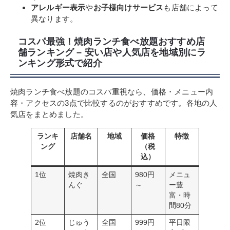
アレルギー表示
や
お子様向けサービス
も店舗によって
異なります。
コスパ最強！焼肉ランチ食べ放題おすすめ店
舗ランキング – 安い店や人気店を地域別にラ
ンキング形式で紹介
焼肉ランチ食べ放題のコスパ重視なら、価格・メニュー内
容・アクセスの3点で比較するのがおすすめです。各地の人
気店をまとめました。
ランキ
店舗名
地域
価格
特徴
ング
（税
込）
1位
焼肉き
全国
980円
メニュ
んぐ
～
ー豊
富・時
間80分
2位
じゅう
全国
999円
平日限