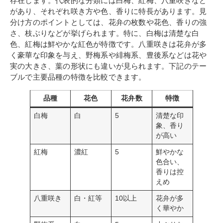
存在します。代表的な分類には白梅、紅梅、八重咲きなど
があり、それぞれ咲き方や色、香りに特長があります。見
分け方のポイントとしては、花弁の枚数や花色、香りの強
さ、枝ぶりなどが挙げられます。特に、白梅は清楚な白
色、紅梅は鮮やかな紅色が特徴です。八重咲きは花弁が多
く豪華な印象を与え、野梅系や緋梅系、豊後系などは花や
実の大きさ、葉の形状にも違いが見られます。下記のテー
ブルで主要品種の特徴を比較できます。
品種
花色
花弁数
特徴
白梅
白
5
清楚な印
象、香り
が高い
紅梅
濃紅
5
鮮やかな
色合い、
香りは控
えめ
八重咲き
白・紅等
10以上
花弁が多
く華やか