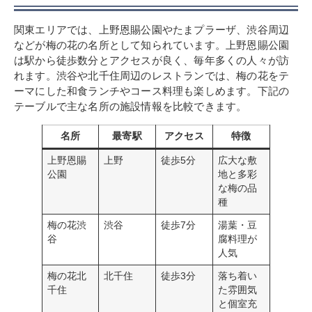
関東エリアでは、上野恩賜公園やたまプラーザ、渋谷周辺
などが梅の花の名所として知られています。上野恩賜公園
は駅から徒歩数分とアクセスが良く、毎年多くの人々が訪
れます。渋谷や北千住周辺のレストランでは、梅の花をテ
ーマにした和食ランチやコース料理も楽しめます。下記の
テーブルで主な名所の施設情報を比較できます。
名所
最寄駅
アクセス
特徴
上野恩賜
上野
徒歩5分
広大な敷
公園
地と多彩
な梅の品
種
梅の花渋
渋谷
徒歩7分
湯葉・豆
谷
腐料理が
人気
梅の花北
北千住
徒歩3分
落ち着い
千住
た雰囲気
と個室充