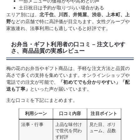
一部メニューの価格がやや高めとの声
土日祝日は予約が取りづらい場合がある
エリア別には、
北千住、川西、井筒屋、渋谷、上本町、上
野
などの店舗で特に高評価が目立ちます。女性グループや
家族連れ、法事利用にも適していると好評です。
お弁当・ギフト利用者の口コミ – 注文しやす
さ、商品品質の実感レビュー
梅の花のお弁当やギフト商品は、手軽な注文方法と品質の
高さで多くの支持を集めています。オンラインショップや
電話での注文が可能で、
「初めてでも分かりやすい」「配
送も丁寧」
といった声が届いています。
主な口コミを下記にまとめます。
利用シーン
口コミ内容
注目ポイント
法事・行事
上品な味付け
見た目、ボリ
で世代を問わ
ューム、品数
ず好評