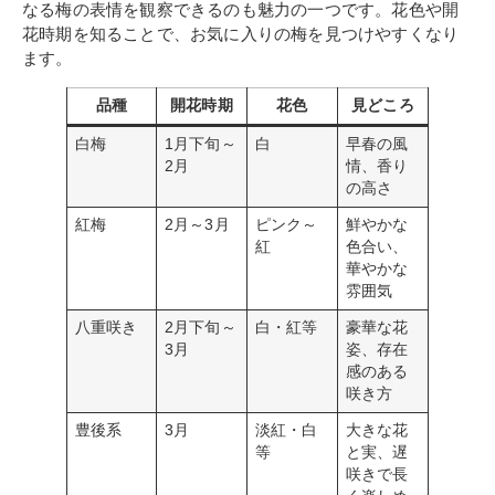
なる梅の表情を観察できるのも魅力の一つです。花色や開
花時期を知ることで、お気に入りの梅を見つけやすくなり
ます。
品種
開花時期
花色
見どころ
白梅
1月下旬～
白
早春の風
2月
情、香り
の高さ
紅梅
2月～3月
ピンク～
鮮やかな
紅
色合い、
華やかな
雰囲気
八重咲き
2月下旬～
白・紅等
豪華な花
3月
姿、存在
感のある
咲き方
豊後系
3月
淡紅・白
大きな花
等
と実、遅
咲きで長