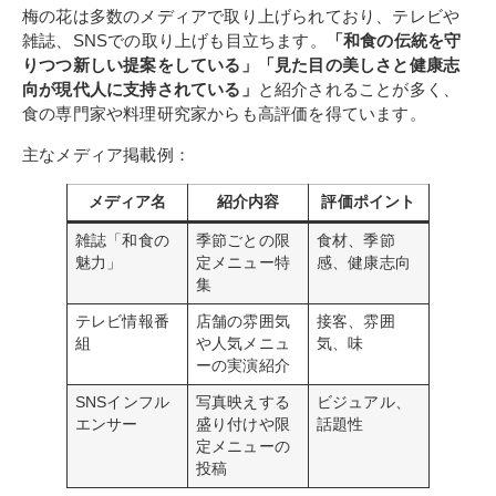
梅の花は多数のメディアで取り上げられており、テレビや
雑誌、SNSでの取り上げも目立ちます。
「和食の伝統を守
りつつ新しい提案をしている」「見た目の美しさと健康志
向が現代人に支持されている」
と紹介されることが多く、
食の専門家や料理研究家からも高評価を得ています。
主なメディア掲載例：
メディア名
紹介内容
評価ポイント
雑誌「和食の
季節ごとの限
食材、季節
魅力」
定メニュー特
感、健康志向
集
テレビ情報番
店舗の雰囲気
接客、雰囲
組
や人気メニュ
気、味
ーの実演紹介
SNSインフル
写真映えする
ビジュアル、
エンサー
盛り付けや限
話題性
定メニューの
投稿