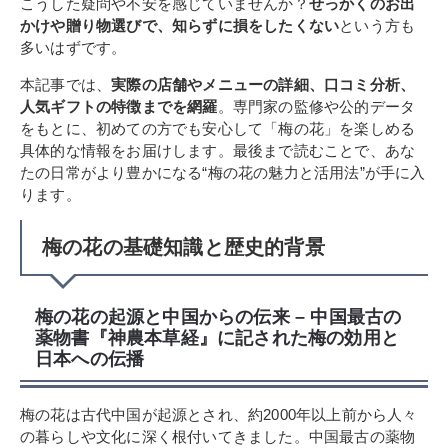
こうした疑問や不安を感じていませんか？
せっかくのお出
かけや贈り物選びで、知らずに損をしたくない
という方も
多いはずです。
本記事では、
実際の店舗やメニューの詳細、口コミ分析、
人気ギフトの特徴までを網羅
。専門家の監修や公的データ
をもとに、初めての方でも安心して「梅の花」を楽しめる
具体的な情報をお届けします。最後まで読むことで、あな
たの日常がより豊かになる“梅の花の魅力と活用法”が手に入
ります。
梅の花の基礎知識と歴史的背景
梅の花の起源と中国からの伝来 – 中国最古の
薬物書『神農本草経』に記された梅の効用と
日本への伝播
梅の花は古代中国が起源とされ、約2000年以上前から人々
の暮らしや文化に深く根付いてきました。中国最古の薬物