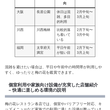
向
大阪
長居公園
休日は混
2月中旬〜
雑、多目
3月上旬
的利用
川西
川西梅林
比較的落
2月下旬〜
ち着いて
3月中旬
いる
福岡
太宰府天
平日午前
2月下旬〜
満宮
が狙い目
3月上旬
混雑を避けたい場合は、平日や午前中の時間帯が利用しや
すく、ゆったりと梅の花を鑑賞できます。
個室利用や家族向け設備が充実した店舗紹介
– 快適に楽しめる環境の説明
梅の花レストラン各店では、個室やバリアフリー対応、キ
ッズメニューなど家族での利用に適した設備が整っていま