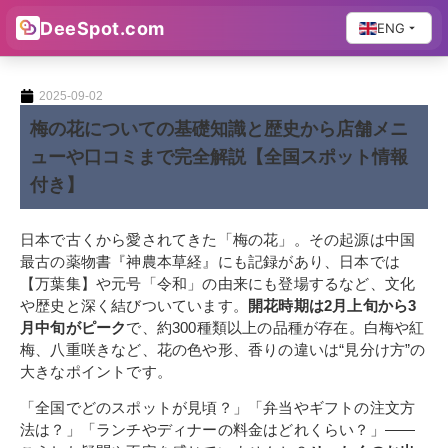
DeeSpot.com
ENG
2025-09-02
梅の花についての基礎知識と歴史から店舗メニ
ューや口コミまで完全解説【全国スポット情報
付き】
日本で古くから愛されてきた「梅の花」。その起源は中国
最古の薬物書『神農本草経』にも記録があり、日本では
【万葉集】や元号「令和」の由来にも登場するなど、文化
や歴史と深く結びついています。
開花時期は2月上旬から3
月中旬がピーク
で、約300種類以上の品種が存在。白梅や紅
梅、八重咲きなど、花の色や形、香りの違いは“見分け方”の
大きなポイントです。
「全国でどのスポットが見頃？」「弁当やギフトの注文方
法は？」「ランチやディナーの料金はどれくらい？」――