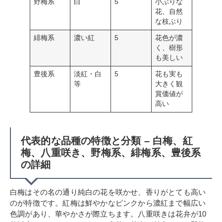
野梅系
白
5
小ぶりな
花、自然
な枝ぶり
緋梅系
濃い紅
5
花色が濃
く、樹形
も美しい
豊後系
淡紅・白
5
花も実も
等
大きく観
賞価値が
高い
代表的な品種の特徴と分類 – 白梅、紅
梅、八重咲き、野梅系、緋梅系、豊後系
の詳細
白梅はその名の通り純白の花を咲かせ、香りがとても高い
のが特徴です。紅梅は鮮やかなピンクから濃紅まで幅広い
色調があり、華やかさが際立ちます。八重咲きは花弁が10