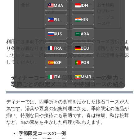
全日
お子様セ
1,100円〜
お子様向
MSA
IDN
ット
けプレー
ト、ジュ
FIL
HIN
ース付
RUS
ARA
利用には事前予約が推奨され、個室利用やコース選択によ
FRA
DEU
り条件が異なります。特に北千住、上野、川西などの店舗
ごとにメニュー詳細や料金が異なるため、公式情報を確認
してください。
ESP
POR
ITA
MMR
ディナーコースと季節限定メニューの魅力 –
季節ごとの限定メニューや特別コースの紹介
ディナーでは、四季折々の食材を活かした懐石コースが人
気です。湯葉や豆腐の伝統料理に加え、季節限定の逸品が
揃い、特別な日や接待にも最適です。春は桜鯛、秋は松茸
など、旬の素材を生かした料理が味わえます。
季節限定コースの一例