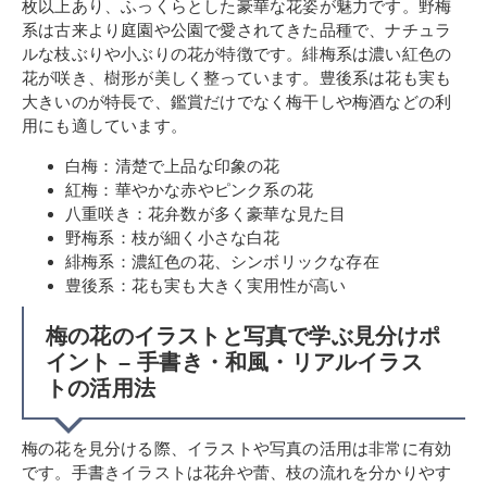
枚以上あり、ふっくらとした豪華な花姿が魅力です。野梅
系は古来より庭園や公園で愛されてきた品種で、ナチュラ
ルな枝ぶりや小ぶりの花が特徴です。緋梅系は濃い紅色の
花が咲き、樹形が美しく整っています。豊後系は花も実も
大きいのが特長で、鑑賞だけでなく梅干しや梅酒などの利
用にも適しています。
白梅：清楚で上品な印象の花
紅梅：華やかな赤やピンク系の花
八重咲き：花弁数が多く豪華な見た目
野梅系：枝が細く小さな白花
緋梅系：濃紅色の花、シンボリックな存在
豊後系：花も実も大きく実用性が高い
梅の花のイラストと写真で学ぶ見分けポ
イント – 手書き・和風・リアルイラス
トの活用法
梅の花を見分ける際、イラストや写真の活用は非常に有効
です。手書きイラストは花弁や蕾、枝の流れを分かりやす