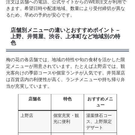
注文は店舗への電話、公式サイトからのWEB注文が利用で
きます。希望日時や配達地域、数量により受付締切が異な
るため、早めの予約が安心です。
店舗別メニューの違いとおすすめポイント –
上野、井筒屋、渋谷、上本町など地域別の特
色
梅の花の各店舗では、地域の特性や旬の食材を活かした限
定メニューが用意されています。たとえば上野店では、観
光客向けの季節コースや個室ランチが人気です。井筒屋店
は百貨店内の利便性が高く、ランチメニューや持ち帰り弁
当が充実しています。
店舗名
特色
おすすめメニ
ュー
上野店
個室充実・観
湯葉懐石コー
光に便利
ス、上野限定
デザート