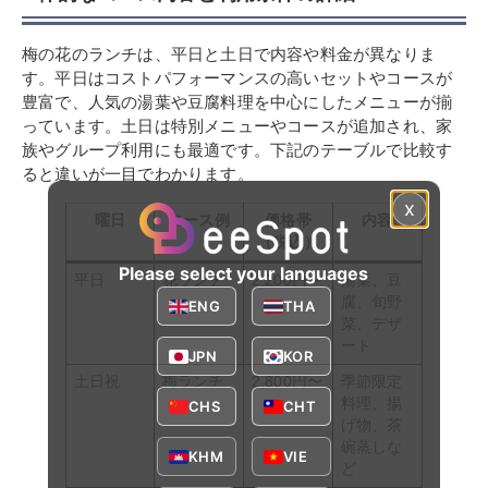
梅の花のランチは、平日と土日で内容や料金が異なりま
す。平日はコストパフォーマンスの高いセットやコースが
豊富で、人気の湯葉や豆腐料理を中心にしたメニューが揃
っています。土日は特別メニューやコースが追加され、家
族やグループ利用にも最適です。下記のテーブルで比較す
ると違いが一目でわかります。
x
曜日
コース例
価格帯
内容
（税込）
Please select your languages
平日
花ランチ
2,200円〜
湯葉、豆
腐、旬野
ENG
THA
菜、デザ
ート
JPN
KOR
土日祝
梅ランチ
2,800円〜
季節限定
料理、揚
CHS
CHT
げ物、茶
碗蒸しな
KHM
VIE
ど