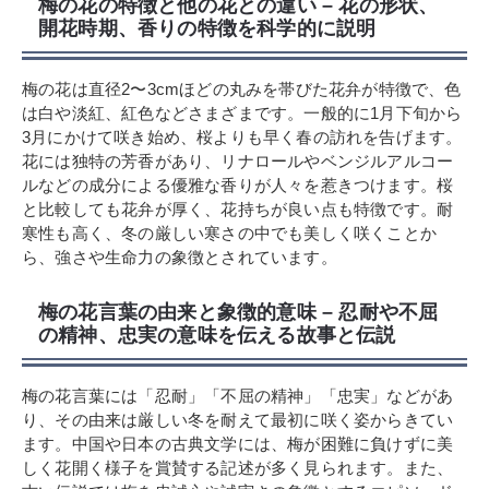
梅の花の特徴と他の花との違い – 花の形状、
開花時期、香りの特徴を科学的に説明
梅の花は直径2〜3cmほどの丸みを帯びた花弁が特徴で、色
は白や淡紅、紅色などさまざまです。一般的に1月下旬から
3月にかけて咲き始め、桜よりも早く春の訪れを告げます。
花には独特の芳香があり、リナロールやベンジルアルコー
ルなどの成分による優雅な香りが人々を惹きつけます。桜
と比較しても花弁が厚く、花持ちが良い点も特徴です。耐
寒性も高く、冬の厳しい寒さの中でも美しく咲くことか
ら、強さや生命力の象徴とされています。
梅の花言葉の由来と象徴的意味 – 忍耐や不屈
の精神、忠実の意味を伝える故事と伝説
梅の花言葉には「忍耐」「不屈の精神」「忠実」などがあ
り、その由来は厳しい冬を耐えて最初に咲く姿からきてい
ます。中国や日本の古典文学には、梅が困難に負けずに美
しく花開く様子を賞賛する記述が多く見られます。また、