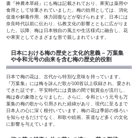
書『神農本草経』にも梅は記載されており、果実は薬用や
食用として珍重されていました。梅の効用としては、消化
促進や解毒作用、体力回復などが挙げられます。日本には
奈良時代以前に伝わり、仏教文化の影響とともに広がりま
した。以降、梅は日本独自の風土や生活様式に融合し、花
や果実としてさまざまな形で親しまれています。
日本における梅の歴史と文化的意義 – 万葉集
や令和元号の由来を含む梅の歴史的役割
日本で梅の花は、古代から特別な意味を持っています。
『万葉集』には梅を詠んだ歌が100首以上収録され、愛され
てきた証です。平安時代には貴族の間で観賞会が流行し、
梅は春の象徴となりました。さらに、令和という元号も万
葉集の梅の歌から引用された経緯があり、現代に至るまで
日本人の心に深く根付いています。梅の花は季節の移ろい
を知らせるだけでなく、和歌や絵画、茶道など多くの文化
に影響を与えています。