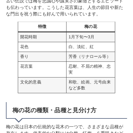
古い伝説では梅を忠誠心や誠実さの象徴とするエピソード
も伝わっています。こうした花言葉は、人生の節目や新た
な門出を祝う際にも好んで用いられています。
特徴
梅の花
開花時期
1月下旬〜3月
花色
白、淡紅、紅
香り
芳香（リナロール等）
花言葉
忍耐、不屈の精神、忠
実
文化的意義
和歌、絵画、元号由来
など多数
梅の花の種類・品種と見分け方
梅の花は日本の伝統的な花木の一つで、さまざまな品種が