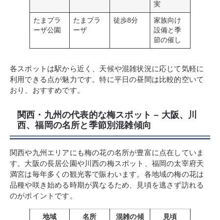
実
たまプラ
たまプラ
徒歩8分
家族向け
ーザ公園
ーザ
設備と季
節の催し
各スポットは駅から近く、天候や混雑状況に応じて気軽に
利用できる点が魅力です。特に平日の昼間は比較的空いて
おり、おすすめです。
関西・九州の代表的な梅スポット – 大阪、川
西、福岡の名所と季節別混雑傾向
関西や九州エリアにも梅の花の名所が豊富に点在していま
す。大阪の長居公園や川西の梅スポット、福岡の太宰府天
満宮は毎年多くの観光客で賑わいます。各地域の梅の花は
品種や咲き始める時期が異なるため、見頃を逃さず訪れる
のがポイントです。
地域
名所
混雑の傾
見頃