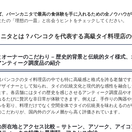
ば、バーンカニタで最高の食体験を手に入れるための全ノウハウが
なたの「理想の一皿」と出会うヒントをチェックしてください。
カニタとは？バンコクを代表する高級タイ料理店の
とオーナーのこだわり – 歴史的背景と伝統的タイ様式
アンティーク調度品の紹介
はバンコクのタイ料理店の中でも特に高級感と格式を誇る老舗です
デザイナーとして知られ、タイの伝統文化と現代的な感性を融合し
ます。各店舗にはタイの歴史を感じさせるアンティーク調度品やオ
れるたびに贅沢な非日常が体験できます。例えば、手作りの陶器や
ルを彩り、料理だけでなく空間全体でタイの伝統美を味わえるのが
のこだわりが、国内外のグルメ層から高く評価されています。
の所在地とアクセス比較 – サトーン、アソーク、アイ