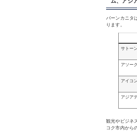
ム、アジ
バーンカニタ
ります。
サトー
アソー
アイコ
アジア
観光やビジネ
コク市内から