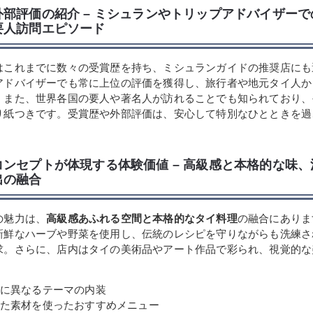
外部評価の紹介 – ミシュランやトリップアドバイザー
要人訪問エピソード
はこれまでに数々の受賞歴を持ち、ミシュランガイドの推奨店にも
アドバイザーでも常に上位の評価を獲得し、旅行者や地元タイ人か
。また、世界各国の要人や著名人が訪れることでも知られており、
り紙つきです。受賞歴や外部評価は、安心して特別なひとときを過
。
コンセプトが体現する体験価値 – 高級感と本格的な味
出の融合
の魅力は、
高級感あふれる空間と本格的なタイ料理
の融合にありま
新鮮なハーブや野菜を使用し、伝統のレシピを守りながらも洗練さ
求。さらに、店内はタイの美術品やアート作品で彩られ、視覚的な
。
に異なるテーマの内装
た素材を使ったおすすめメニュー