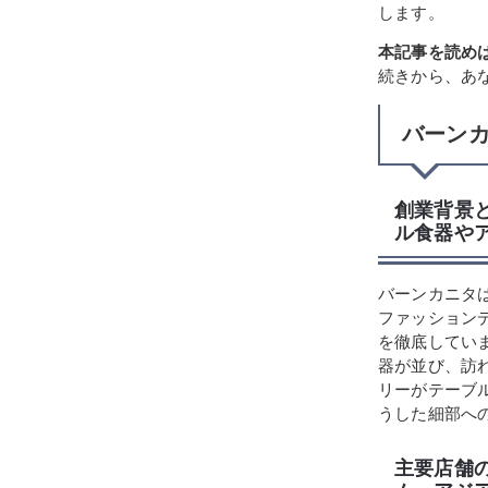
します。
本記事を読め
続きから、あ
バーン
創業背景
ル食器や
バーンカニタ
ファッション
を徹底してい
器が並び、訪
リーがテーブ
うした細部へ
主要店舗