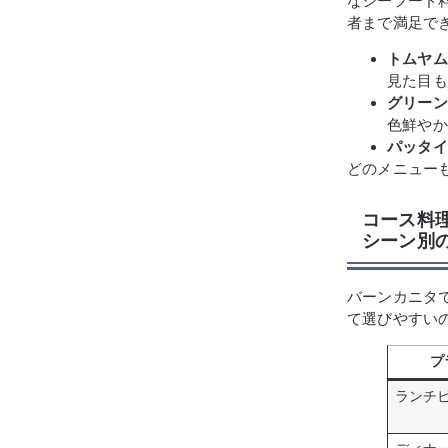
なシーフード
者まで満足で
トムヤム
見た目も
グリーン
色鮮やか
パッタイ
どのメニュー
コース料
シーン別
バーンカニタ
て選びやすい
プ
ランチ