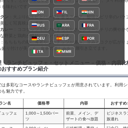
料理です。どの料理も辛さと酸味のバランスが絶妙で、タイ料理初
きる味わいです。
IDN
FIL
HIN
クン
：大ぶりのエビとハーブが香るスープ。酸味とピリ辛のバラ
美しく写真映えします。
RUS
ARA
FRA
カレー
：ココナッツミルクのまろやかさとグリーンチリの爽やか
な野菜と鶏肉が絶妙にマッチします。
DEU
ESP
POR
：もちもちの麺に海老やピーナッツが絡み、甘みとコクが広がり
も盛り付けが美しく、食事の楽しみを一層引き立てます。
ITA
MMR
理・ランチビュッフェ・セットメニュー – 価格・内容
のおすすめプラン紹介
では多彩なコースやランチビュッフェが用意されています。利用シ
のも魅力です。
ラン名
価格帯
内容
おすすめ
ビュッフェ
1,000～1,500バー
前菜、メイン、デ
ビジネスラ
ツ
ザートの食べ放題
族連れ