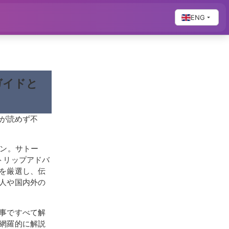
ENG
ガイドと
算が読めず不
ラン。サトー
トリップアドバ
を厳選し、伝
人や国内外の
事ですべて解
網羅的に解説