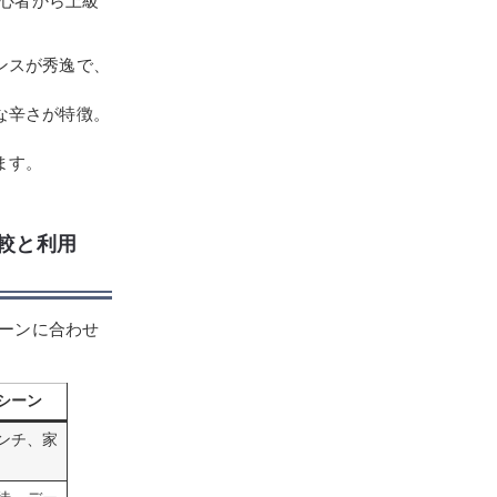
心者から上級
ンスが秀逸で、
な辛さが特徴。
ます。
比較と利用
ーンに合わせ
シーン
ンチ、家