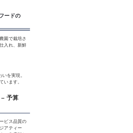
ーフードの
農園で栽培さ
仕入れ、新鮮
わいを実現。
ています。
– 予算
ービス品質の
ジアティー