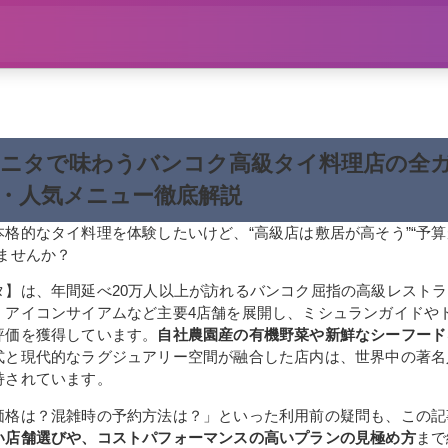
ニタで味わうバンコク高級タイ料理店の全
・人気メニュー徹底解説
本格的なタイ料理を体験したいけど、“高級店は敷居が高そう”“予
ませんか？
タ】は、年間延べ20万人以上が訪れるバンコク屈指の高級レスト
、アイコンサイアムなど主要4店舗を展開し、ミシュランガイドや
評価を獲得しています。
自社農園産の有機野菜や新鮮なシーフード
式と現代的なラグジュアリー空間が融合した店内は、世界中の著名
持されています。
価格は？混雑時の予約方法は？」といった利用前の疑問も、この記
い店舗選びや、コストパフォーマンスの高いプランの見極め方
まで