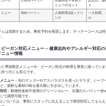
ーコース
2,000バーツ～
伝統料理＋季節メ
記念日、接
ニューのセット
ト
メニュー
800バーツ～
人気料理3品＋ドリ
一人利用、
ンク
ル
フェは混雑するため、事前予約を推奨します。ディナーコースは特
す。
・ビーガン対応メニュー – 健康志向やアレルギー対応
メニュー情報
った季節限定メニューや、ビーガン対応の料理も豊富に揃っていま
を持つ方にも安心です。
メニュー
：旬のマンゴーやアスパラガスを使ったサラダ、シーフ
ど。新鮮な素材の味を最大限に引き出しています。
対応
：動物性食材不使用のグリーンカレー、豆腐のスパイシー炒
じて調理可能です。
応については、事前にスタッフに伝えることで個別対応してもらえ