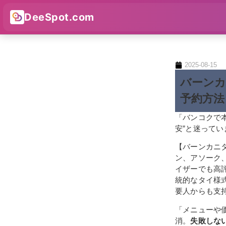
DeeSpot.com
2025-08-15
バーンカ
予約方法
「バンコクで
安”と迷ってい
【バーンカニ
ン、アソーク
イザーでも高
統的なタイ様
要人からも支
「メニューや
消。
失敗しな