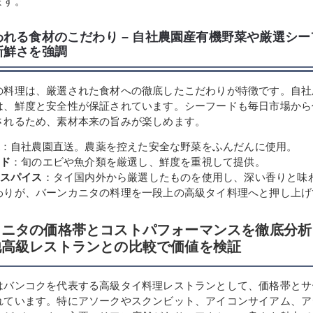
ます。
われる食材のこだわり – 自社農園産有機野菜や厳選シ
新鮮さを強調
の料理は、厳選された食材への徹底したこだわりが特徴です。自社
は、鮮度と安全性が保証されています。シーフードも毎日市場から
されるため、素材本来の旨みが楽しめます。
：自社農園直送。農薬を控えた安全な野菜をふんだんに使用。
ド
：旬のエビや魚介類を厳選し、鮮度を重視して提供。
スパイス
：タイ国内外から厳選したものを使用し、深い香りと味
わりが、バーンカニタの料理を一段上の高級タイ料理へと押し上げ
ニタの価格帯とコストパフォーマンスを徹底分析 
他高級レストランとの比較で価値を検証
はバンコクを代表する高級タイ料理レストランとして、価格帯とサ
れています。特にアソークやスクンビット、アイコンサイアム、ア