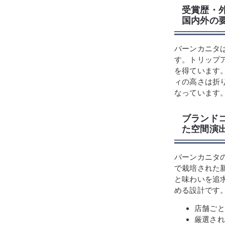
受賞歴・
国内外の
バーンカニタ
す。トリップ
を得ています
ィの高さは折
なっています
ブランド
た空間演
バーンカニタ
で栽培された
と味わいを追
める設計です
店舗ごと
厳選され