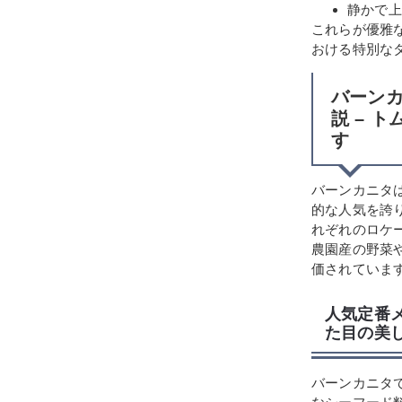
静かで上
これらが優雅
おける特別な
バーンカ
説 – 
す
バーンカニタ
的な人気を誇
れぞれのロケ
農園産の野菜
価されていま
人気定番
た目の美
バーンカニタ