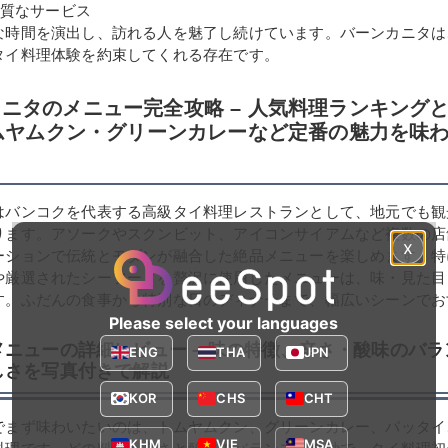
質なサービス
な時間を演出し、訪れる人を魅了し続けています。バーンカニタは
タイ料理体験を約束してくれる存在です。
ニタのメニュー完全攻略 – 人気料理ランキング
トムヤムクン・グリーンカレーなど定番の魅力を味
はバンコクを代表する高級タイ料理レストランとして、地元でも観
ります。アソークやスクンビット、アイコンサイアムなど複数の店
x
ーションで伝統とモダンが融合した絶品メニューを楽しめます。特
や厳選されたシーフードを贅沢に使用したメニューは、味・見た目
す。ふだんの食事から特別な日のディナーまで、幅広いシーンでお
Please select your languages
メニューの詳細レビュー – 味の特徴、辛さ・酸味のバ
ENG
THA
JPN
しさを写真付きで解説
KOR
CHS
CHT
でまず味わいたいのは、トムヤムクン、グリーンカレー、パッタイ
KHM
VIE
MSA