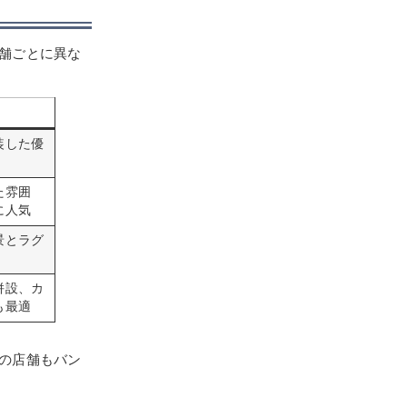
舗ごとに異な
装した優
た雰囲
に人気
景とラグ
併設、カ
も最適
の店舗もバン