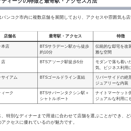
アティークの特徴と最寄駅・アクセス方法
はバンコク市内に複数店舗を展開しており、アクセスや雰囲気も店
店舗名
最寄駅・アクセス
特徴
ン本店
BTSサラデーン駅から徒歩
伝統的な邸宅を改
約10分
雅な空間
ク店
BTSアソーク駅徒歩5分
モダンで落ち着い
気、ビジネス利用
ンサイアム
BTSゴールドライン直結
リバーサイドの絶
ジュアリーな内装
ティーク
BTSサパーンタクシン駅＋
ナイトマーケット
シャトルボート
ジュアルな利用に
ス、特別なディナーまで用途に合わせて店舗を選ぶことができ、ど
のアクセスに優れているのが魅力です。