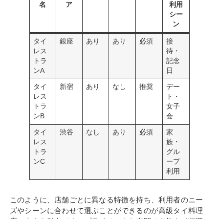
名
ア
利用
シー
ン
タイ
銀座
あり
あり
必須
接
レス
待・
トラ
記念
ンA
日
タイ
新宿
あり
なし
推奨
デー
レス
ト・
トラ
女子
ンB
会
タイ
渋谷
なし
あり
必須
家
レス
族・
トラ
グル
ンC
ープ
利用
このように、店舗ごとに異なる特徴を持ち、利用者のニー
ズやシーンに合わせて選ぶことができるのが高級タイ料理