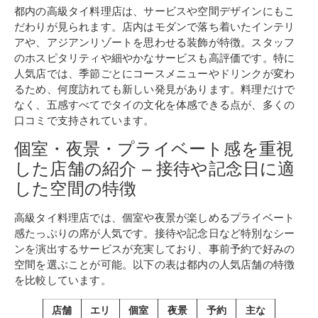
都内の高級タイ料理店は、サービスや空間デザインにもこ
だわりが見られます。店内はモダンで落ち着いたインテリ
アや、アジアンリゾートを思わせる装飾が特徴。スタッフ
のホスピタリティや細やかなサービスも高評価です。特に
人気店では、季節ごとにコースメニューやドリンクが変わ
るため、何度訪れても新しい発見があります。料理だけで
なく、五感すべてでタイの文化を体感できる点が、多くの
口コミで支持されています。
個室・夜景・プライベート感を重視
した店舗の紹介 – 接待や記念日に適
した空間の特徴
高級タイ料理店では、個室や夜景が楽しめるプライベート
感たっぷりの席が人気です。接待や記念日など特別なシー
ンを演出するサービスが充実しており、事前予約で好みの
空間を選ぶことが可能。以下の表は都内の人気店舗の特徴
を比較しています。
店舗
エリ
個室
夜景
予約
主な