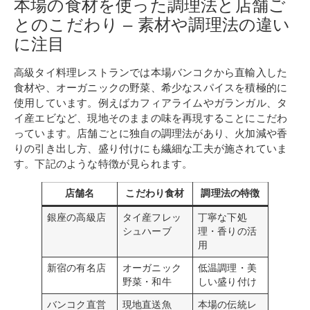
本場の食材を使った調理法と店舗ご
とのこだわり – 素材や調理法の違い
に注目
高級タイ料理レストランでは本場バンコクから直輸入した
食材や、オーガニックの野菜、希少なスパイスを積極的に
使用しています。例えばカフィアライムやガランガル、タ
イ産エビなど、現地そのままの味を再現することにこだわ
っています。店舗ごとに独自の調理法があり、火加減や香
りの引き出し方、盛り付けにも繊細な工夫が施されていま
す。下記のような特徴が見られます。
店舗名
こだわり食材
調理法の特徴
銀座の高級店
タイ産フレッ
丁寧な下処
シュハーブ
理・香りの活
用
新宿の有名店
オーガニック
低温調理・美
野菜・和牛
しい盛り付け
バンコク直営
現地直送魚
本場の伝統レ