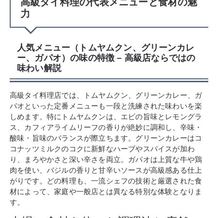
高級タイ料理の代表メニューと食材の魅
力
人気メニュー（トムヤムクン、グリーンカレ
ー、ガパオ）の味の特徴 – 高級店ならではの
味わい解説
高級タイ料理店では、トムヤムクン、グリーンカレー、ガ
パオといった定番メニューも一段と洗練された味わいを楽
しめます。特にトムヤムクンは、エビの旨味とレモングラ
ス、カフィアライムリーフの香りが絶妙に調和し、辛味・
酸味・旨味のバランスが際立ちます。グリーンカレーはコ
コナッツミルクのコクに新鮮なハーブやスパイスが加わ
り、まろやかさと深い辛さを両立。ガパオは上質な牛や鶏
肉を使い、バジルの香りと甘辛いソースが高級感ある仕上
がりです。どの料理も、一流シェフの技術と厳選された食
材によって、家庭や一般店とは異なる特別な体験となりま
す。