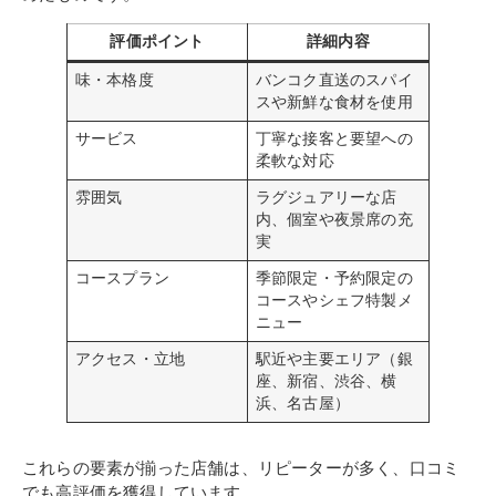
評価ポイント
詳細内容
味・本格度
バンコク直送のスパイ
スや新鮮な食材を使用
サービス
丁寧な接客と要望への
柔軟な対応
雰囲気
ラグジュアリーな店
内、個室や夜景席の充
実
コースプラン
季節限定・予約限定の
コースやシェフ特製メ
ニュー
アクセス・立地
駅近や主要エリア（銀
座、新宿、渋谷、横
浜、名古屋）
これらの要素が揃った店舗は、リピーターが多く、口コミ
でも高評価を獲得しています。