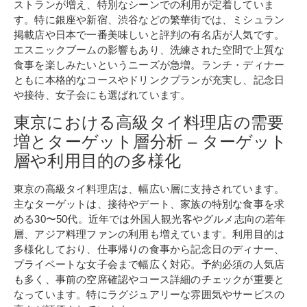
ストランが増え、特別なシーンでの利用が定着していま
す。特に銀座や新宿、渋谷などの繁華街では、ミシュラン
掲載店や日本で一番美味しいと評判の有名店が人気です。
エスニックブームの影響もあり、洗練された空間で上質な
食事を楽しみたいというニーズが急増。ランチ・ディナー
ともに本格的なコースやドリンクプランが充実し、記念日
や接待、女子会にも選ばれています。
東京における高級タイ料理店の需要
増とターゲット層分析 – ターゲット
層や利用目的の多様化
東京の高級タイ料理店は、幅広い層に支持されています。
主なターゲットは、接待やデート、家族の特別な食事を求
める30〜50代。近年では外国人観光客やグルメ志向の若年
層、アジア料理ファンの利用も増えています。利用目的は
多様化しており、仕事帰りの食事から記念日のディナー、
プライベートな女子会まで幅広く対応。予約必須の人気店
も多く、事前の空席確認やコース詳細のチェックが重要と
なっています。特にラグジュアリーな雰囲気やサービスの