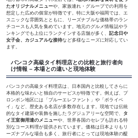
たオリジナルメニュー
や、家族連れ・グループでの利用を
想定した広めの個室が特徴です。特に大阪や福岡では、エ
スニックな雰囲気とともに、リーズナブルな価格帯のラン
チコースも人気を集めています。地元のグルメ情報誌やラ
ンキングでも上位にランクインする店舗が多く、
記念日や
女子会、カジュアルな接待
など多様なニーズに対応してい
ます。
バンコク高級タイ料理店との比較と旅行者向
け情報 – 本場との違いと現地体験
バンコクの高級タイ料理店は、日本国内と比較してさらに
本格的な味わいと独自のサービスが特徴です。例えば、プ
ロンポン地区には「ブルーエレファント」や「ボライベ
イ」など、歴史ある名店が多数存在します。現地では伝統
的なタイ建築や装飾を施したラグジュアリーな空間で、
タ
イ王室御用達のメニュー
や、世界各国のセレブも訪れる特
別なコース料理が提供されています。価格は日本よりもリ
ーズナブルな場合も多く、旅行者にとっては現地体験の醍