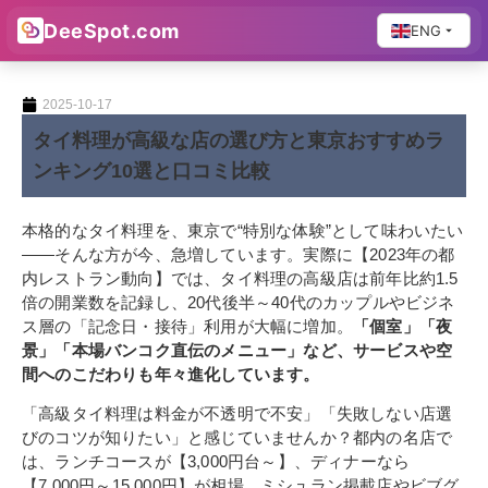
DeeSpot.com
ENG
2025-10-17
タイ料理が高級な店の選び方と東京おすすめラ
ンキング10選と口コミ比較
本格的なタイ料理を、東京で“特別な体験”として味わいたい
——そんな方が今、急増しています。実際に【2023年の都
内レストラン動向】では、タイ料理の高級店は前年比約1.5
倍の開業数を記録し、20代後半～40代のカップルやビジネ
ス層の「記念日・接待」利用が大幅に増加。
「個室」「夜
景」「本場バンコク直伝のメニュー」など、サービスや空
間へのこだわりも年々進化しています。
「高級タイ料理は料金が不透明で不安」「失敗しない店選
びのコツが知りたい」と感じていませんか？都内の名店で
は、ランチコースが【3,000円台～】、ディナーなら
【7,000円～15,000円】が相場。ミシュラン掲載店やビブグ