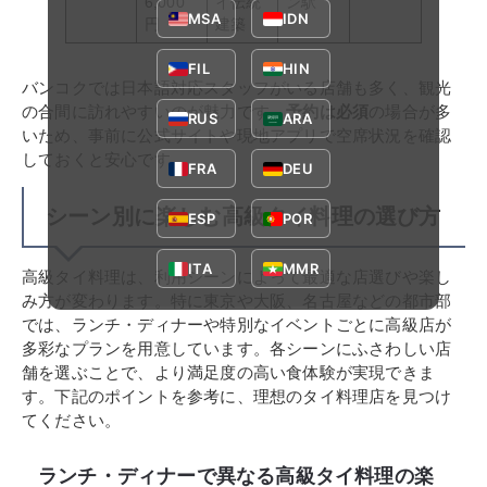
6,000
イ伝統
ン駅
MSA
IDN
円
建築
FIL
HIN
バンコクでは日本語対応スタッフがいる店舗も多く、観光
の合間に訪れやすいのが魅力です。
予約は必須
の場合が多
RUS
ARA
いため、事前に公式サイトや現地アプリで空席状況を確認
しておくと安心です。
FRA
DEU
シーン別に楽しむ高級タイ料理の選び方
ESP
POR
ITA
MMR
高級タイ料理は、利用シーンによって最適な店選びや楽し
み方が変わります。特に東京や大阪、名古屋などの都市部
では、ランチ・ディナーや特別なイベントごとに高級店が
多彩なプランを用意しています。各シーンにふさわしい店
舗を選ぶことで、より満足度の高い食体験が実現できま
す。下記のポイントを参考に、理想のタイ料理店を見つけ
てください。
ランチ・ディナーで異なる高級タイ料理の楽