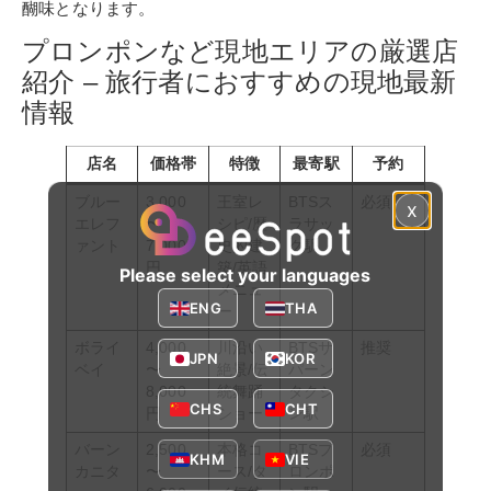
醐味となります。
プロンポンなど現地エリアの厳選店
紹介 – 旅行者におすすめの現地最新
情報
店名
価格帯
特徴
最寄駅
予約
ブルー
3,000
王室レ
BTSス
必須
x
エレフ
〜
シピ/歴
ラサッ
ァント
7,000
史的建
ク駅
円
築/英語
Please select your languages
メニュ
ENG
THA
ー
ボライ
4,000
川沿い
BTSサ
推奨
JPN
KOR
ベイ
〜
絶景/伝
パーン
8,000
統舞踊
タクシ
CHS
CHT
円
ショー
ン駅
バーン
2,500
本格コ
BTSプ
必須
KHM
VIE
カニタ
〜
ース/タ
ロンポ