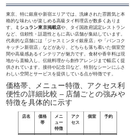
東京、特に銀座や新宿エリアでは、洗練された雰囲気と本
格的な味わいが楽しめる高級タイ料理店が数多くありま
す。
ミシュラン東京掲載店
や、タイ国政府認定レストラン
など、信頼性・話題性ともに高い店舗が集結しています。
代表的な店舗には「ジャスミンタイ銀座店」や「バンコク
キッチン新宿店」などがあり、どちらも落ち着いた個室空
間や高級感あるインテリアが魅力です。食材や香辛料は現
地から直輸入し、伝統料理から創作アレンジまで幅広く提
供されています。接待や記念日など、特別なシーンにふさ
わしい空間とサービスを提供している点が特徴です。
価格帯、メニュー特徴、アクセス利
便性の詳細比較 – 店舗ごとの強みや
特徴を具体的に示す
店名
価格
メニ
アク
個室
予約
帯
ュー
セス
特徴