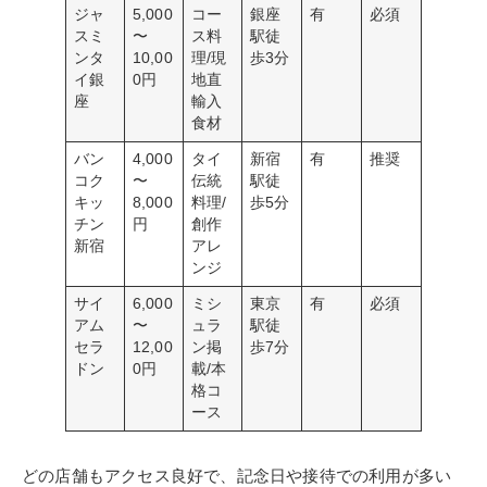
ジャ
5,000
コー
銀座
有
必須
スミ
〜
ス料
駅徒
ンタ
10,00
理/現
歩3分
イ銀
0円
地直
座
輸入
食材
バン
4,000
タイ
新宿
有
推奨
コク
〜
伝統
駅徒
キッ
8,000
料理/
歩5分
チン
円
創作
新宿
アレ
ンジ
サイ
6,000
ミシ
東京
有
必須
アム
〜
ュラ
駅徒
セラ
12,00
ン掲
歩7分
ドン
0円
載/本
格コ
ース
どの店舗もアクセス良好で、記念日や接待での利用が多い