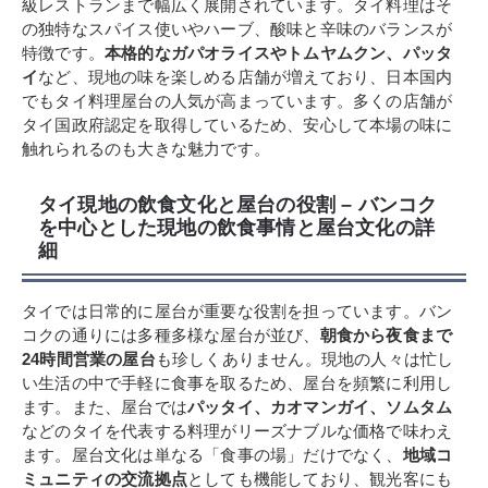
級レストランまで幅広く展開されています。タイ料理はそ
の独特なスパイス使いやハーブ、酸味と辛味のバランスが
特徴です。
本格的なガパオライスやトムヤムクン、パッタ
イ
など、現地の味を楽しめる店舗が増えており、日本国内
でもタイ料理屋台の人気が高まっています。多くの店舗が
タイ国政府認定を取得しているため、安心して本場の味に
触れられるのも大きな魅力です。
タイ現地の飲食文化と屋台の役割 – バンコク
を中心とした現地の飲食事情と屋台文化の詳
細
タイでは日常的に屋台が重要な役割を担っています。バン
コクの通りには多種多様な屋台が並び、
朝食から夜食まで
24時間営業の屋台
も珍しくありません。現地の人々は忙し
い生活の中で手軽に食事を取るため、屋台を頻繁に利用し
ます。また、屋台では
パッタイ、カオマンガイ、ソムタム
などのタイを代表する料理がリーズナブルな価格で味わえ
ます。屋台文化は単なる「食事の場」だけでなく、
地域コ
ミュニティの交流拠点
としても機能しており、観光客にも