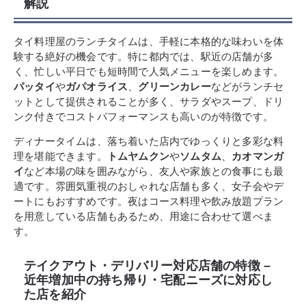
解説
タイ料理屋のランチタイムは、手軽に本格的な味わいを体
験する絶好の機会です。特に都内では、駅近の店舗が多
く、忙しい平日でも短時間で人気メニューを楽しめます。
パッタイ
や
ガパオライス
、
グリーンカレー
などがランチセ
ットとして提供されることが多く、サラダやスープ、ドリ
ンク付きでコストパフォーマンスも高いのが特徴です。
ディナータイムは、落ち着いた店内でゆっくりと多彩な料
理を堪能できます。
トムヤムクン
や
ソムタム
、
カオマンガ
イ
など本場の味を囲みながら、友人や家族との食事にも最
適です。雰囲気重視のおしゃれな店舗も多く、女子会やデ
ートにもおすすめです。夜はコース料理や飲み放題プラン
を用意している店舗もあるため、用途に合わせて選べま
す。
テイクアウト・デリバリー対応店舗の特徴 –
近年増加中の持ち帰り・宅配ニーズに対応し
た店を紹介