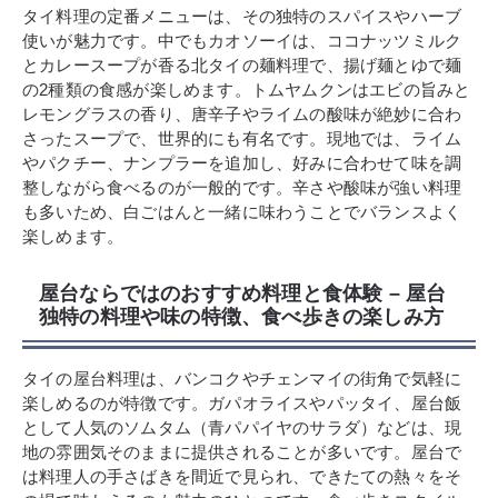
タイ料理の定番メニューは、その独特のスパイスやハーブ
使いが魅力です。中でもカオソーイは、ココナッツミルク
とカレースープが香る北タイの麺料理で、揚げ麺とゆで麺
の2種類の食感が楽しめます。トムヤムクンはエビの旨みと
レモングラスの香り、唐辛子やライムの酸味が絶妙に合わ
さったスープで、世界的にも有名です。現地では、ライム
やパクチー、ナンプラーを追加し、好みに合わせて味を調
整しながら食べるのが一般的です。辛さや酸味が強い料理
も多いため、白ごはんと一緒に味わうことでバランスよく
楽しめます。
屋台ならではのおすすめ料理と食体験 – 屋台
独特の料理や味の特徴、食べ歩きの楽しみ方
タイの屋台料理は、バンコクやチェンマイの街角で気軽に
楽しめるのが特徴です。ガパオライスやパッタイ、屋台飯
として人気のソムタム（青パパイヤのサラダ）などは、現
地の雰囲気そのままに提供されることが多いです。屋台で
は料理人の手さばきを間近で見られ、できたての熱々をそ