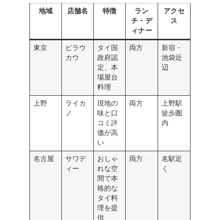
地域
店舗名
特徴
ラン
アクセ
チ・デ
ス
ィナー
東京
ピラウ
タイ国
両方
新宿・
カウ
政府認
池袋近
定、本
辺
場屋台
料理
上野
ライカ
現地の
両方
上野駅
ノ
味と口
徒歩圏
コミ評
内
価が高
い
名古屋
サワデ
おしゃ
両方
名駅近
ィー
れな空
く
間で本
格的な
タイ料
理を提
供