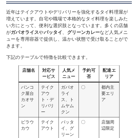
近年はテイクアウトやデリバリーを強化するタイ料理屋が
増えています。自宅や職場で本格的なタイ料理を楽しみた
い方にとって、便利な選択肢となっています。多くの店舗
が
ガパオライス
や
パッタイ
、
グリーンカレー
など人気メニ
ューを専用容器で提供し、温かい状態で受け取ることがで
きます。
下記のテーブルで特徴を比較できます。
店舗名
対応サ
人気メ
予約可
配達エ
ービス
ニュー
否
リア
バンコ
テイク
ガパオ
〇
都内主
ク屋台
アウ
ライ
要エリ
カオサ
ト・デ
ス、ト
ア
ン
リバリ
ムヤム
ー
クン
ピラウ
テイク
パッタ
〇
店舗周
カウ
アウト
イ、グ
辺限定
リーン