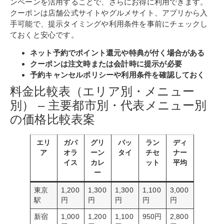
ンペーンを活用することで、さらにお得に利用できます。
クーポンは店舗公式サイトやグルメサイト、アプリから入
手可能で、提示タイミングや利用条件を事前にチェックし
ておくと安心です。
ネット予約でポイント還元や特典が付く場合がある
クーポンは注文時または会計時に提示が必要
予約キャンセルポリシーや利用条件を確認しておく
料金比較表（エリア別・メニュー
別） – 主要都市別・代表メニュー別
の価格比較表案
エリ
ガパ
グリ
パッ
ラン
ディ
ア
オラ
ーン
タイ
チセ
ナー
イス
カレ
ット
平均
ー
東京
1,200
1,300
1,300
1,100
3,000
駅
円
円
円
円
円
新宿
1,000
1,200
1,100
950円
2,800