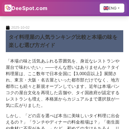
DeeSpot.com
ENG
2025-10-02
タイ料理屋の人気ランキング比較と本場の味を
楽しむ選び方ガイド
「本場の味と活気あふれる雰囲気を、身近なレストランや
屋台で味わいたい」――そんな想いはありませんか？タイ
料理屋は、ここ数年で日本全国に【3,000店以上】展開さ
れ、東京・大阪・名古屋といった都市部だけでなく、地方
都市にも続々と新規オープンしています。近年は本場バン
コクの屋台文化を再現した店舗や、タイ国政府が認定する
レストランも増え、本格派からカジュアルまで選択肢が一
気に広がりました。
しかし、「どの店を選べば本当に美味しいタイ料理に出会
えるの？」「ランチやディナーの料金相場は？」「衛生面
や食材に不安がある…」など、初めての方はもちろん、リ