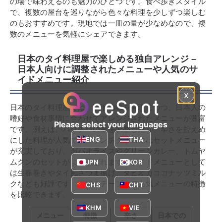
の場で味わえるのも魅力のひとつです。食べ歩きスタイル
で、複数の屋台を巡りながら色々な料理を少しずつ楽しむ
のもおすすめです。現地では一皿の量が少なめなので、複
数のメニューを気軽にシェアできます。
日本のタイ料理屋で楽しめる独自アレンジ –
日本人向けに調整されたメニューや人気のサ
イドメニュー紹介
x
日本のタイ料理屋では、現地の味を再現しつつ、日本人の
嗜好や食材事情に合わせてアレンジされたメニューが豊富
Please select your languages
です。例えば、パクチーの量を調整したり、辛さを控えめ
ENG
THA
にした料理が人気です。ランチタイムにはセットメニュー
が充実しており、ガパオライスやグリーンカレー、トムヤ
ムクンのセットがよく選ばれます。サイドメニューとして
JPN
KOR
は生春巻きやタイ風さつま揚げ、タピオカココナッツミル
クなども好評です。下記のテーブルで人気メニューの特徴
CHS
CHT
を比較できます。
KHM
VIE
メニュー
特徴
辛さ
日本での