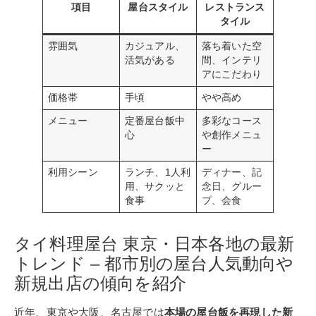
項目
屋台スタイル
レストランス
タイル
雰囲気
カジュアル、
落ち着いた空
活気がある
間、インテリ
アにこだわり
価格帯
手頃
やや高め
メニュー
定番屋台飯中
多彩なコース
心
や創作メニュ
ー
利用シーン
ランチ、1人利
ディナー、記
用、サクッと
念日、グルー
食事
プ、会食
タイ料理屋台 東京・日本各地の最新
トレンド – 都市別の屋台人気動向や
新規出店の傾向を紹介
近年、東京や大阪、名古屋では
本場の屋台飯を再現した新