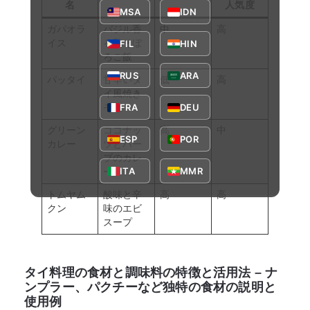
名
人気度
MSA
IDN
ガパオラ
バジル香
中
高
FIL
HIN
イス
る鶏そぼ
ろご飯
RUS
ARA
パッタイ
甘辛いタ
低
高
イ風焼き
FRA
DEU
そば
グリーン
ココナッ
高
中
ESP
POR
カレー
ツとハー
ブのカレ
ITA
MMR
ー
トムヤム
酸味と辛
高
高
クン
味のエビ
スープ
タイ料理の食材と調味料の特徴と活用法 – ナ
ンプラー、パクチーなど独特の食材の説明と
使用例