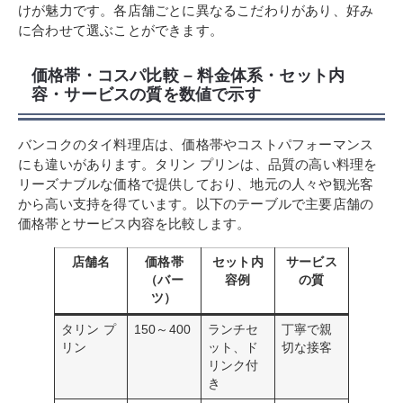
けが魅力です。各店舗ごとに異なるこだわりがあり、好み
に合わせて選ぶことができます。
価格帯・コスパ比較 – 料金体系・セット内
容・サービスの質を数値で示す
バンコクのタイ料理店は、価格帯やコストパフォーマンス
にも違いがあります。タリン プリンは、品質の高い料理を
リーズナブルな価格で提供しており、地元の人々や観光客
から高い支持を得ています。以下のテーブルで主要店舗の
価格帯とサービス内容を比較します。
店舗名
価格帯
セット内
サービス
（バー
容例
の質
ツ）
タリン プ
150～400
ランチセ
丁寧で親
リン
ット、ド
切な接客
リンク付
き