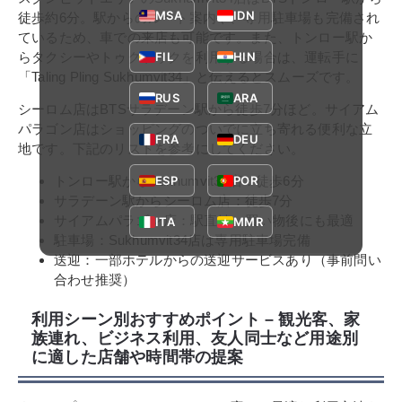
MSA
IDN
徒歩約6分。駅からのルート案内や、専用駐車場も完備され
ているため、車での来店も可能です。また、トンロー駅か
らタクシーやトゥクトゥクを利用する場合は、運転手に
FIL
HIN
「Taling Pling Sukhumvit34」と伝えるとスムーズです。
RUS
ARA
シーロム店はBTSサラデーン駅から徒歩7分ほど。サイアム
パラゴン店はショッピングのついでに立ち寄れる便利な立
FRA
DEU
地です。下記のリストを参考にしてください。
ESP
POR
トンロー駅からSukhumvit34店：徒歩6分
サラデーン駅からシーロム店：徒歩7分
サイアムパラゴン店：駅直結、買い物後にも最適
ITA
MMR
駐車場：Sukhumvit34店は専用駐車場完備
送迎：一部ホテルからの送迎サービスあり（事前問い
合わせ推奨）
利用シーン別おすすめポイント – 観光客、家
族連れ、ビジネス利用、友人同士など用途別
に適した店舗や時間帯の提案