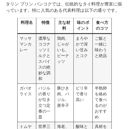
タリン プリン バンコクでは、伝統的なタイ料理が豊富に揃
っています。特に人気のある代表料理は以下の通りです。
料理名
特徴
主な材
味のポ
食べ方
料
イント
のコツ
マッサ
濃厚な
鶏肉、
まろや
ご飯と
マンカ
ココナ
じゃが
かで深
一緒に
レー
ッツミ
いも、
い甘み
味わう
ルクと
ピーナ
とコク
と絶品
スパイ
ッツ
スの絶
妙な調
和
ガパオ
バジル
豚ひき
ピリ辛
半熟卵
ライス
の香り
肉、バ
で香り
を絡め
が引き
ジル、
高い
て食べ
立つ定
唐辛子
るのが
番の一
おすす
皿
め
トムヤ
世界三
海老、
酸味と
具材を