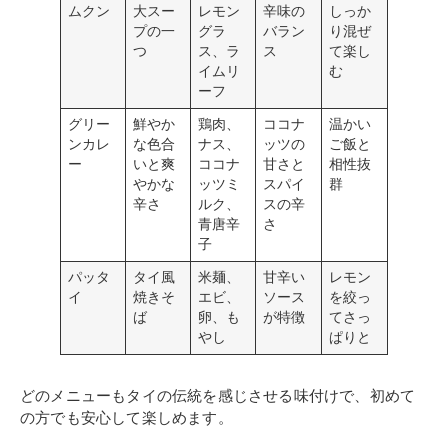
ムクン
大スー
レモン
辛味の
しっか
プの一
グラ
バラン
り混ぜ
つ
ス、ラ
ス
て楽し
イムリ
む
ーフ
グリー
鮮やか
鶏肉、
ココナ
温かい
ンカレ
な色合
ナス、
ッツの
ご飯と
ー
いと爽
ココナ
甘さと
相性抜
やかな
ッツミ
スパイ
群
辛さ
ルク、
スの辛
青唐辛
さ
子
パッタ
タイ風
米麺、
甘辛い
レモン
イ
焼きそ
エビ、
ソース
を絞っ
ば
卵、も
が特徴
てさっ
やし
ぱりと
どのメニューもタイの伝統を感じさせる味付けで、初めて
の方でも安心して楽しめます。