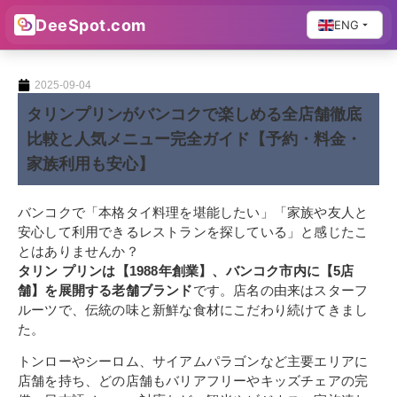
DeeSpot.com
ENG
2025-09-04
タリンプリンがバンコクで楽しめる全店舗徹底
比較と人気メニュー完全ガイド【予約・料金・
家族利用も安心】
バンコクで「本格タイ料理を堪能したい」「家族や友人と
安心して利用できるレストランを探している」と感じたこ
とはありませんか？
タリン プリンは【1988年創業】、バンコク市内に【5店
舗】を展開する老舗ブランド
です。店名の由来はスターフ
ルーツで、伝統の味と新鮮な食材にこだわり続けてきまし
た。
トンローやシーロム、サイアムパラゴンなど主要エリアに
店舗を持ち、どの店舗もバリアフリーやキッズチェアの完