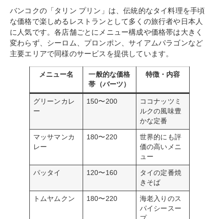
バンコクの「タリン プリン」は、伝統的なタイ料理を手頃
な価格で楽しめるレストランとして多くの旅行者や日本人
に人気です。各店舗ごとにメニュー構成や価格帯は大きく
変わらず、シーロム、プロンポン、サイアムパラゴンなど
主要エリアで同様のサービスを提供しています。
メニュー名
一般的な価格
特徴・内容
帯（バーツ）
グリーンカレ
150〜200
ココナッツミ
ー
ルクの風味豊
かな定番
マッサマンカ
180〜220
世界的にも評
レー
価の高いメニ
ュー
パッタイ
120〜160
タイの定番焼
きそば
トムヤムクン
180〜220
海老入りのス
パイシースー
プ