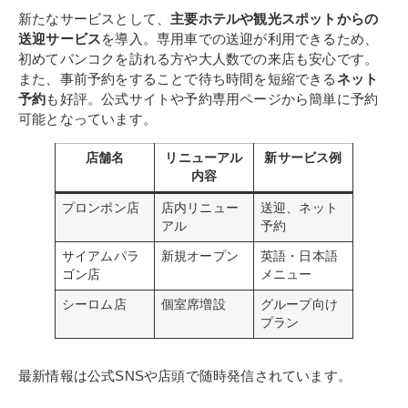
新たなサービスとして、
主要ホテルや観光スポットからの
送迎サービス
を導入。専用車での送迎が利用できるため、
初めてバンコクを訪れる方や大人数での来店も安心です。
また、事前予約をすることで待ち時間を短縮できる
ネット
予約
も好評。公式サイトや予約専用ページから簡単に予約
可能となっています。
店舗名
リニューアル
新サービス例
内容
プロンポン店
店内リニュー
送迎、ネット
アル
予約
サイアムパラ
新規オープン
英語・日本語
ゴン店
メニュー
シーロム店
個室席増設
グループ向け
プラン
最新情報は公式SNSや店頭で随時発信されています。