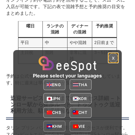
入店が可能です。下記の表で混雑予想と予約推奨の目安を
まとめました。
曜日
ランチの
ディナー
予約推奨
混雑
の混雑
平日
中
やや混雑
2日前まで
土日祝
混雑
非常に混
3～5日前
x
雑
Please select your languages
予約は公式サイトまたは各店舗への電話で対応していま
す。特に週末は早めの予約が安心です。
ENG
THA
送迎サービス・店舗までのアクセス詳細 – ト
JPN
KOR
ンロー駅から徒歩ルート、トゥクトゥク送迎
利用方法、駐車場情報など
CHS
CHT
KHM
VIE
タリン プリン バンコクの主要店舗はアクセスが便利です。
スクンビットエリアのSukhumvit34店はBTSトンロー駅から