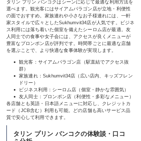
タリン プリン バンコクはシーンに応じて最適な利用方法を
選べます。観光客にはサイアムパラゴン店が立地・利便性
の面でおすすめ。家族連れや小さなお子様連れには、一軒
家スタイルで広々としたSukhumvit34店が人気です。ビジネ
ス利用には落ち着いた個室を備えたシーロム店が最適。友
人同士での食事や女子会には、アクセスが良くメニューが
豊富なプロンポン店が評判です。時間帯ごとに最適な店舗
を選ぶことで、より快適な食事体験が実現します。
観光客：サイアムパラゴン店（駅直結でアクセス抜
群）
家族連れ：Sukhumvit34店（広い店内、キッズフレン
ドリー）
ビジネス利用：シーロム店（個室・静かな雰囲気）
友人同士：プロンポン店（利便性・多彩なメニュー）
各店舗とも英語・日本語メニューに対応し、クレジットカ
ード（JCB含む）利用も可能。どの店舗も高いサービス品
質で安心して利用できます。
タリン プリン バンコクの体験談・口コ