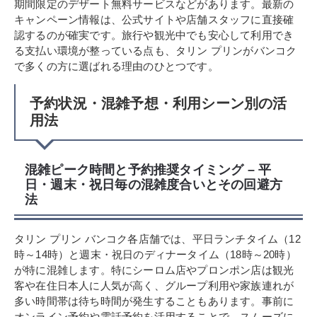
期間限定のデザート無料サービスなどがあります。最新の
キャンペーン情報は、公式サイトや店舗スタッフに直接確
認するのが確実です。旅行や観光中でも安心して利用でき
る支払い環境が整っている点も、タリン プリンがバンコク
で多くの方に選ばれる理由のひとつです。
予約状況・混雑予想・利用シーン別の活
用法
混雑ピーク時間と予約推奨タイミング – 平
日・週末・祝日毎の混雑度合いとその回避方
法
タリン プリン バンコク各店舗では、平日ランチタイム（12
時～14時）と週末・祝日のディナータイム（18時～20時）
が特に混雑します。特にシーロム店やプロンポン店は観光
客や在住日本人に人気が高く、グループ利用や家族連れが
多い時間帯は待ち時間が発生することもあります。事前に
オンライン予約や電話予約を活用することで、スムーズに