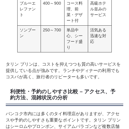
ブルーエ
400～900
コース料
高級ホテ
レファン
理、前
ル並みの
ト
菜・デザ
サービス
ート付
ソンブー
250～700
単品中
活気ある
ン
心、シー
迅速な対
フード盛
応
り
タリン プリンは、コストを抑えつつも質の高いサービスを
提供している点が強みです。ランチやディナーの利用でも
コスパが高く、旅行者のリピーターも多いです。
利便性・予約のしやすさ比較 – アクセス、予
約方法、混雑状況の分析
バンコク市内には多くのタイ料理店がありますが、アクセ
スや予約のしやすさも重要なポイントです。タリン プリン
はシーロムやプロンポン、サイアムパラゴンなど複数店舗