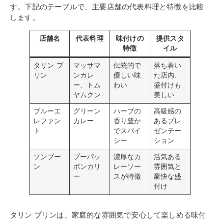
す。下記のテーブルで、主要店舗の代表料理と特徴を比較
します。
店舗名
代表料理
味付けの
提供スタ
特徴
イル
タリン プ
マッサマ
伝統的で
落ち着い
リン
ンカレ
優しい味
た店内、
ー、トム
わい
盛付けも
ヤムクン
美しい
ブルーエ
グリーン
ハーブの
高級感の
レファン
カレー
香り豊か
あるプレ
ト
でスパイ
ゼンテー
シー
ション
ソンブー
プーパッ
濃厚なカ
活気ある
ン
ポンカリ
レーソー
雰囲気と
ー
スが特徴
豪快な盛
付け
タリン プリンは、家庭的な雰囲気で安心して楽しめる味付