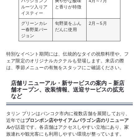
パッションフ
爽やかな酸味
4月～7月
ルーツ入りア
と香りが特徴
イスティー
グリーンカレ
旬野菜をふん
2月～5月
ー春野菜バー
だんに使用
ジョン
特別なイベント期間には、伝統的なタイの祝祭料理や、フ
ェア限定のオリジナルカクテルも登場します。来店の際
は、季節メニューの有無をスタッフにご確認ください。
店舗リニューアル・新サービスの案内 – 新店
舗オープン、改装情報、送迎サービスの拡充
など
タリン プリンはバンコク市内に複数店舗を展開しており、
近年では
プロンポン店やサイアムパラゴン店のリニューア
ル
が話題です。各店舗はアクセスしやすい立地にあり、家
族連れや観光客にも利用しやすい環境が整っています。