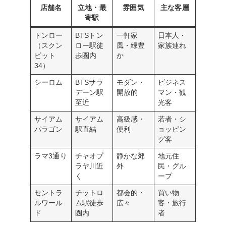
店舗名
立地・最
雰囲気
主な客層
寄駅
トンロー
BTSトン
一軒家
日本人・
（スクン
ロー駅徒
風・緑豊
家族連れ
ビット
歩圏内
か
34）
シーロム
BTSサラ
モダン・
ビジネス
デーン駅
開放的
マン・観
至近
光客
サイアム
サイアム
高級感・
若者・シ
パラゴン
駅直結
便利
ョッピン
グ客
ラマ3通り
チャオプ
静かな郊
地元住
ラヤ川近
外
民・グル
く
ープ
セントラ
チットロ
都会的・
買い物
ルワール
ム駅徒歩
広々
客・旅行
ド
圏内
者