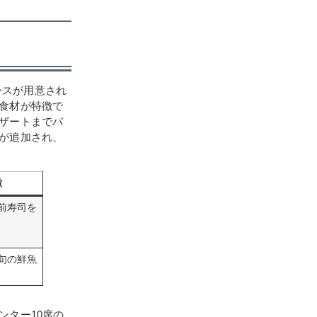
コースが用意され
食材が特徴で
ザートまでバ
が追加され、
徴
前寿司を
旬の鮮魚
ンター10席の