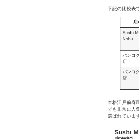
下記の比較表
店
Sushi M
Nobu
バンコ
店
バンコ
店
本格江戸前寿司を
でも非常に人
選ばれていま
Sush