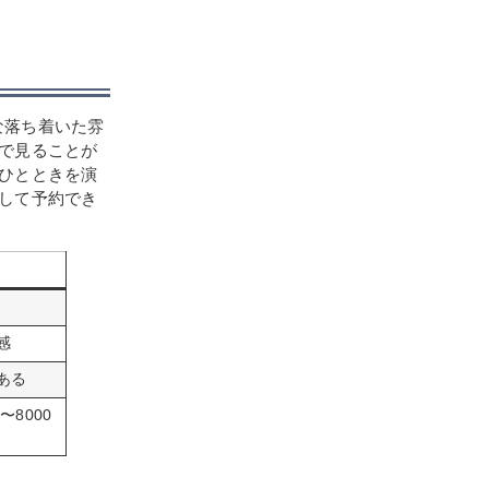
な落ち着いた雰
で見ることが
ひとときを演
して予約でき
感
ある
8000