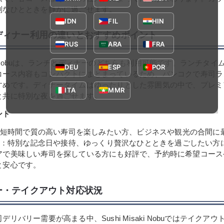
別なひとときを静かに過ごせます。
IDN
FIL
HIN
ディナー利用の違いとおすすめポイント
RUS
ARA
FRA
saki Nobuは、ランチとディナーのどちらも利用可能です。ランチタ
DEU
ESP
POR
コース内容もコンパクトにまとまっているため、バンコクで寿司ラ
すめです。ディナータイムはゆったりとした雰囲気の中で、プレミ
ITA
MMR
と共に特別な夜を過ごせます。
ント
短時間で質の高い寿司を楽しみたい方、ビジネスや観光の合間に
：特別な記念日や接待、ゆっくり贅沢なひとときを過ごしたい方
アで美味しい寿司を探している方にも好評で、予約時に希望コース
と安心です。
ー・テイクアウト対応状況
リバリー需要が高まる中、Sushi Misaki Nobuではテイクア