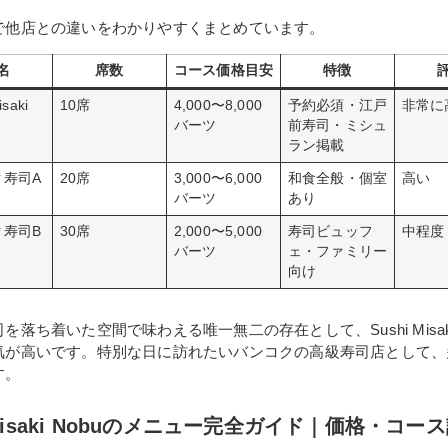
で他店との違いをわかりやすくまとめています。
名
席数
コース価格目安
特徴
isaki
10席
4,000〜8,000
予約必須・江戸
非常に
バーツ
前寿司・ミシュ
ラン掲載
ク寿司A
20席
3,000〜6,000
和食全般・個室
高い
バーツ
あり
ク寿司B
30席
2,000〜5,000
寿司ビュッフ
中程度
バーツ
ェ・ファミリー
向け
落ち着いた空間で味わえる唯一無二の存在として、Sushi Misaki
気が高いです。特別な日に訪れたいバンコクの高級寿司店として、
す。
i Misaki Nobuのメニュー完全ガイド｜価格・コー