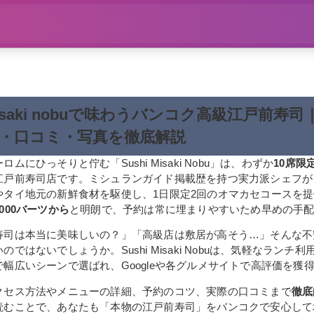
 misaki nobuで味わうバンコク高級江戸前寿
・口コミ・写真を徹底解説
ムにひっそりと佇む「Sushi Misaki Nobu」は、わずか
10席限
江戸前寿司店です。ミシュランガイド掲載歴を持つ実力派シェフが
やタイ地元の新鮮食材を駆使し、1日限定2回のオマカセコースを
4000バーツから
と明朗で、予約は常に埋まりやすいため早めの手
寿司は本当に美味しいの？」「高級店は敷居が高そう…」そんな不
ではないでしょうか。Sushi Misaki Nobuは、気軽なランチ
幅広いシーンで選ばれ、Googleや各グルメサイトで高評価を獲
クセス方法やメニューの詳細、予約のコツ、実際の口コミまで
徹底
読むことで、あなたも「本物の江戸前寿司」をバンコクで安心して