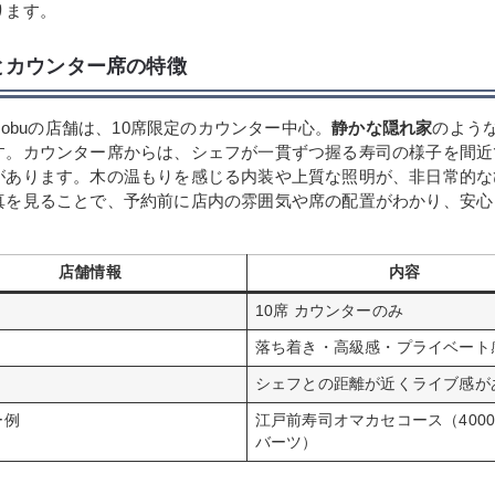
ります。
とカウンター席の特徴
aki Nobuの店舗は、10席限定のカウンター中心。
静かな隠れ家
のよう
す。カウンター席からは、シェフが一貫ずつ握る寿司の様子を間近
があります。木の温もりを感じる内装や上質な照明が、非日常的な
真を見ることで、予約前に店内の雰囲気や席の配置がわかり、安心
店舗情報
内容
10席 カウンターのみ
落ち着き・高級感・プライベート
シェフとの距離が近くライブ感が
ー例
江戸前寿司オマカセコース（4000〜
バーツ）