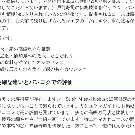
スを提供しています。ネタは日本直送の新鮮な魚介類を使用し、シ
底してこだわっています。江戸前寿司の伝統技法を守りつつ、バン
ジも積極的に取り入れているのが特徴です。提供されるコースは席
気の中、目の前で繰り広げられるシェフの手さばきや丁寧な接客が
ます。
徴です。
タイ産の高級魚介を厳選
温度・酢加減への徹底したこだわり
の食材を活かしたオマカセメニュー
繰り広げられるライブ感のあるカウンター
明確な違いとバンコクでの評価
くの寿司店が存在しますが、Sushi Misaki Nobuは10席限定
常に取りづらいことで知られています。ミシュランガイドにも掲載
や口コミで高い評価を受けています。多くの高級寿司店と比較して
、接客の細やかさで一線を画しています。特にオマカセコースの満
クで本格的な江戸前寿司を体験したい方にとって、他に代えがたい