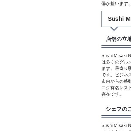
備が整います
Sush
店舗の立
Sushi Mi
は多くのグル
ます。最寄り駅
です。ビジネ
市内からの移
コク有名レストラ
存在です。
シェフの
Sushi Mi