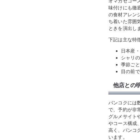
オマカセコー
味付けにも徹
の食材アレン
ち着いた雰囲
ときを演出し
下記は主な特
日本産・
シャリの
季節ごと
目の前で
他店との
バンコクには数多
で、予約が非
グルメサイト
やコース構成
高く、バンコ
います。