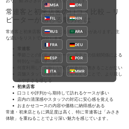
おり、鮨 みさきの人気を裏付けています。
MSA
IDN
常連客と初来店客の口コミ比較 – リ
FIL
HIN
ピーターが感じる魅力とは
RUS
ARA
常連客と初来店客では、感じる魅力に違いがあります。主
な違いをリストで紹介します。
FRA
DEU
常連客
季節ごとの限定メニューや、店主との信頼関係による
ESP
POR
特別な一品が楽しめる
何度利用しても新しい発見があり、飽きることがない
ITA
MMR
店舗スタッフの顔を覚えてもらえることで、より親し
みやすさを感じる
初来店客
口コミや評判から期待して訪れるケースが多い
店内の清潔感やスタッフの対応に安心感を覚える
おまかせコースの内容や価格に納得感がある
常連・初来店ともに満足度は高く、特に常連客は「みさき
体験」を重ねることでより深い魅力を感じています。