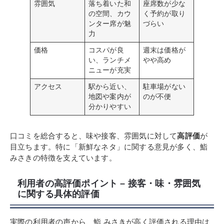
雰囲気
落ち着いた和
座席数が少な
の空間、カウ
く予約が取り
ンター席が魅
づらい
力
価格
コスパが良
週末は価格が
い、ランチメ
やや高め
ニューが充実
アクセス
駅から近い、
駐車場がない
地図や案内が
のが不便
分かりやすい
口コミを総合すると、味や接客、雰囲気に対して
高評価
が
目立ちます。特に「新鮮なネタ」に関する意見が多く、鮨
みさきの特徴を支えています。
利用者の高評価ポイント – 接客・味・雰囲気
に関する具体的評価
実際の利用者の声から、鮨 みさきが高く評価される理由は