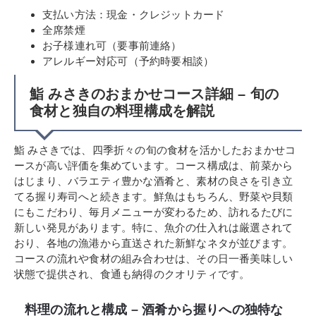
支払い方法：現金・クレジットカード
全席禁煙
お子様連れ可（要事前連絡）
アレルギー対応可（予約時要相談）
鮨 みさきのおまかせコース詳細 – 旬の
食材と独自の料理構成を解説
鮨 みさきでは、四季折々の旬の食材を活かしたおまかせコ
ースが高い評価を集めています。コース構成は、前菜から
はじまり、バラエティ豊かな酒肴と、素材の良さを引き立
てる握り寿司へと続きます。鮮魚はもちろん、野菜や貝類
にもこだわり、毎月メニューが変わるため、訪れるたびに
新しい発見があります。特に、魚介の仕入れは厳選されて
おり、各地の漁港から直送された新鮮なネタが並びます。
コースの流れや食材の組み合わせは、その日一番美味しい
状態で提供され、食通も納得のクオリティです。
料理の流れと構成 – 酒肴から握りへの独特な