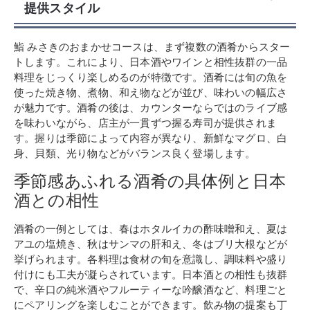
提供スタイル
鮨 みさきのおまかせコースは、まず複数の酒肴からスター
トします。これにより、日本酒やワインと相性抜群の一品
料理をじっくり楽しめるのが特徴です。酒肴には旬の魚を
使った焼き物、煮物、和え物などが並び、味わいの幅広さ
が魅力です。酒肴の後は、カウンターならではのライブ感
を味わいながら、店主が一貫ずつ握る寿司が提供されま
す。握りは季節によって内容が異なり、新鮮なマグロ、白
身、貝類、光り物などがバランス良く登場します。
季節感あふれる酒肴の具体例と日本
酒との相性
酒肴の一例としては、春はホタルイカの酢味噌和え、夏は
アユの塩焼き、秋はサンマの肝和え、冬はブリ大根などが
挙げられます。各料理は食材の旬を意識し、調味料や盛り
付けにも工夫が凝らされています。日本酒との相性も抜群
で、辛口の純米酒やフルーティーな吟醸酒など、料理ごと
にペアリングを楽しむことができます。飲み物の提案も丁