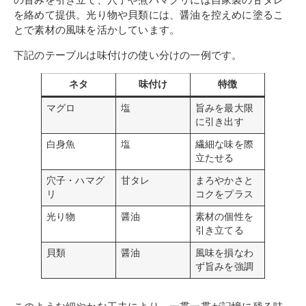
を絡めて提供。光り物や貝類には、醤油を控えめに塗るこ
とで素材の風味を活かしています。
下記のテーブルは味付けの使い分けの一例です。
ネタ
味付け
特徴
マグロ
塩
旨みを最大限
に引き出す
白身魚
塩
繊細な味を際
立たせる
穴子・ハマグ
甘タレ
まろやかさと
リ
コクをプラス
光り物
醤油
素材の個性を
引き立てる
貝類
醤油
風味を損なわ
ず旨みを強調