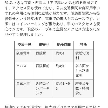
鮨 みさきは京都・西院エリアで高い人気を誇る寿司店で
す。アクセス面も優れており、公共交通機関や自家用車い
ずれの利用にも便利な立地が魅力です。阪急西院駅から徒
歩数分という好立地で、電車での来店もスムーズです。近
隣にはコインパーキングが複数あり、車でのアクセスも安
心できます。下記のテーブルで主要なアクセス方法をわか
りやすく整理しました。
交通手段
最寄り
徒歩時間
特徴
阪急電車
西院駅
約3分
駅近で便
利
市バス
西院駅前
約4分
各方面か
らの路線
充実
自家用車
近隣コイ
徒歩1〜5
駐車場多
ンパーキ
分
数・時間
ング
貸し
快適なアクセス環境で、観光やビジネスの合間にも気軽に