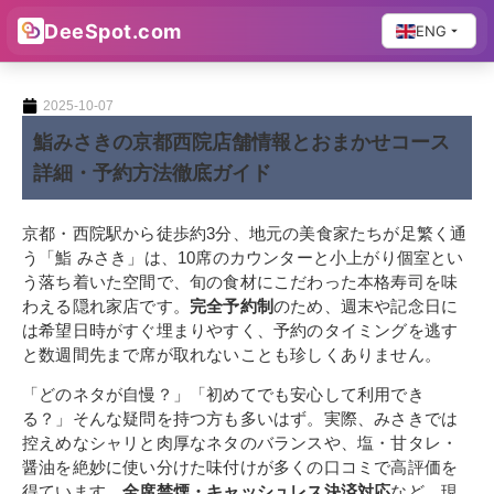
DeeSpot.com
ENG
2025-10-07
鮨みさきの京都西院店舗情報とおまかせコース
詳細・予約方法徹底ガイド
京都・西院駅から徒歩約3分、地元の美食家たちが足繁く通
う「鮨 みさき」は、10席のカウンターと小上がり個室とい
う落ち着いた空間で、旬の食材にこだわった本格寿司を味
わえる隠れ家店です。
完全予約制
のため、週末や記念日に
は希望日時がすぐ埋まりやすく、予約のタイミングを逃す
と数週間先まで席が取れないことも珍しくありません。
「どのネタが自慢？」「初めてでも安心して利用でき
る？」そんな疑問を持つ方も多いはず。実際、みさきでは
控えめなシャリと肉厚なネタのバランスや、塩・甘タレ・
醤油を絶妙に使い分けた味付けが多くの口コミで高評価を
得ています。
全席禁煙・キャッシュレス決済対応
など、現