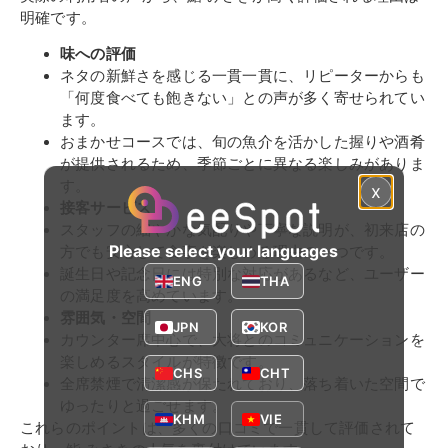
明確です。
味への評価
ネタの新鮮さを感じる一貫一貫に、リピーターからも
「何度食べても飽きない」との声が多く寄せられてい
ます。
おまかせコースでは、旬の魚介を活かした握りや酒肴
が提供されるため、季節ごとに異なる楽しみがありま
す。
x
接客サービス
スタッフの細やかな気配りや丁寧な説明が、初来店の
Please select your languages
方でも安心して食事を楽しめる理由の一つです。
誕生日や記念日には特別な対応があるなど、ユーザー
ENG
THA
の満足度を高めています。
雰囲気・空間
JPN
KOR
カウンター席中心で、大将とのコミュニケーションを
楽しめるスタイルが特徴です。
CHS
CHT
全席禁煙で清潔感が保たれており、落ち着いた空間で
ゆったりと過ごせます。
KHM
VIE
これらのポイントは、多くの口コミで一貫して評価されて