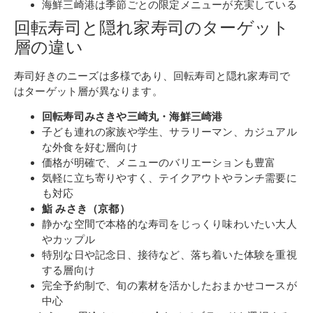
海鮮三崎港は季節ごとの限定メニューが充実している
回転寿司と隠れ家寿司のターゲット
層の違い
寿司好きのニーズは多様であり、回転寿司と隠れ家寿司で
はターゲット層が異なります。
回転寿司みさきや三崎丸・海鮮三崎港
子ども連れの家族や学生、サラリーマン、カジュアル
な外食を好む層向け
価格が明確で、メニューのバリエーションも豊富
気軽に立ち寄りやすく、テイクアウトやランチ需要に
も対応
鮨 みさき（京都）
静かな空間で本格的な寿司をじっくり味わいたい大人
やカップル
特別な日や記念日、接待など、落ち着いた体験を重視
する層向け
完全予約制で、旬の素材を活かしたおまかせコースが
中心