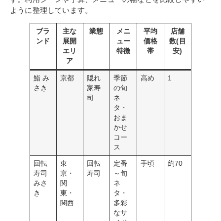
ように整理しています。
ブラ
主な
業態
メニ
平均
店舗
ンド
展開
ュー
価格
数(目
エリ
特徴
帯
安)
ア
鮨 み
京都
隠れ
季節
高め
1
さき
家寿
の旬
司
ネ
タ・
おま
かせ
コー
ス
回転
東
回転
定番
手頃
約70
寿司
京・
寿司
～旬
みさ
関
ネ
き
東・
タ・
関西
多彩
なサ