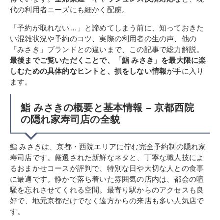
代の利用者ニーズにも細かく配慮。
「予約が取れない…」と諦めてしまう前に、知っておきた
い混雑状況や予約のコツ、実際の利用者の生の声、他の
「みさき」ブランドとの違いまで、この記事で総力解説。
最後までご覧いただくことで、「鮨 みさき」を最大限に楽
しむための具体的なヒントと、損をしない情報
が手に入り
ます。
鮨 みさきの概要と基本情報 – 京都西院
の隠れ家寿司店の全貌
鮨 みさきは、京都・西院エリアに佇む完全予約制の隠れ家
寿司店です。厳選された新鮮なネタと、丁寧な職人技によ
るおまかせコースが評判で、特別な日や大切な人との食事
に最適です。静かで落ち着いた雰囲気の店内は、都会の喧
騒を忘れさせてくれる空間。最寄り駅からのアクセスも良
好で、地元京都だけでなく遠方からの来店も多い人気店で
す。