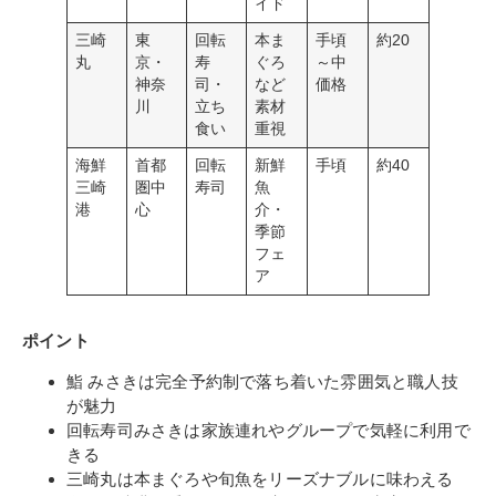
イド
三崎
東
回転
本ま
手頃
約20
丸
京・
寿
ぐろ
～中
神奈
司・
など
価格
川
立ち
素材
食い
重視
海鮮
首都
回転
新鮮
手頃
約40
三崎
圏中
寿司
魚
港
心
介・
季節
フェ
ア
ポイント
鮨 みさきは完全予約制で落ち着いた雰囲気と職人技
が魅力
回転寿司みさきは家族連れやグループで気軽に利用で
きる
三崎丸は本まぐろや旬魚をリーズナブルに味わえる