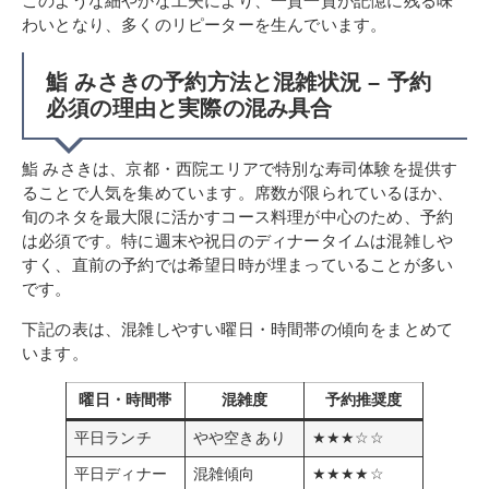
このような細やかな工夫により、一貫一貫が記憶に残る味
わいとなり、多くのリピーターを生んでいます。
鮨 みさきの予約方法と混雑状況 – 予約
必須の理由と実際の混み具合
鮨 みさきは、京都・西院エリアで特別な寿司体験を提供す
ることで人気を集めています。席数が限られているほか、
旬のネタを最大限に活かすコース料理が中心のため、予約
は必須です。特に週末や祝日のディナータイムは混雑しや
すく、直前の予約では希望日時が埋まっていることが多い
です。
下記の表は、混雑しやすい曜日・時間帯の傾向をまとめて
います。
曜日・時間帯
混雑度
予約推奨度
平日ランチ
やや空きあり
★★★☆☆
平日ディナー
混雑傾向
★★★★☆