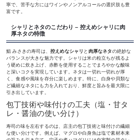
寧で、苦手な方にはワインやノンアルコールの選択肢も豊
富です。
シャリとネタのこだわり – 控えめシャリに肉
厚ネタの特徴
鮨 みさきの寿司は、
控えめなシャリ
と
肉厚なネタ
の絶妙な
バランスが大きな魅力です。シャリは米の粒立ちが残るよ
う硬めに炊き上げ、赤酢を使用することでまろやかな酸味
と深いコクを実現しています。ネタは一切れ一切れが厚
く、食感や風味を存分に楽しめます。特に、白身や貝類な
ど繊細なネタにも力を入れており、鮮度と旨みを最大限に
引き出しています。
包丁技術や味付けの工夫（塩・甘タ
レ・醤油の使い分け）
寿司の味を左右するのは、店主の包丁技術と味付けの繊細
な使い分けです。例えば、マグロや白身魚は塩で素材本来
の旨みを引き立て、穴子や煮ハマグリには自家製の甘タレ