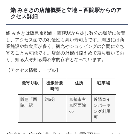
鮨 みさきの店舗概要と立地 – 西院駅からのア
クセス詳細
鮨 みさきは阪急京都線・西院駅から徒歩数分の場所に位置
し、アクセス面での利便性も高い寿司店です。周辺には商
業施設や飲食店が多く、観光やショッピングの合間に立ち
寄ることも可能です。店舗の外観は控えめで落ち着いてお
り、知る人ぞ知る隠れ家的存在となっています。
【アクセス情報テーブル】
最寄り駅
徒歩所要
住所
駐車場
時間
阪急「西
約5分
京都市右
近隣コイ
院」駅
京区西院
ンパーキ
○○
ング利用
可