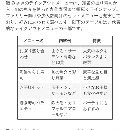
鮨 みさきのテイクアウトメニューは、定番の握り寿司か
ら、旬の魚介を使った創作寿司まで幅広くラインナップ。
ファミリー向けや少人数向けのセットメニューも充実して
おり、好みにあわせて選べます。以下のテーブルは、代表
的なテイクアウトメニューの一部です。
メニュー名
内容例
特徴
にぎり盛り合
まぐろ・サー
人気のネタを
わせ
モン・海老な
バランスよく
ど10貫
厳選
海鮮ちらし寿
旬の魚介と彩
豪華な見た目
司
り野菜
と満足感
お子様セット
玉子・ツナ・
小さなお子様
サーモンなど
も食べやすい
巻き寿司バラ
鉄火巻・カリ
パーティにも
エティ
フォルニアロ
おすすめ
ールなど