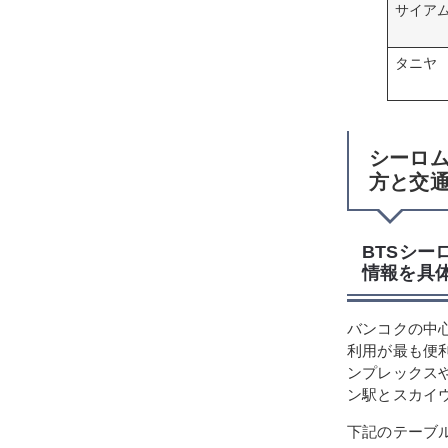
サイア
タニヤ
シーロム
方と交
BTSシー
情報を具
バンコクの中
利用が最も便
ンプレックス
ン駅とスカイ
下記のテーブ