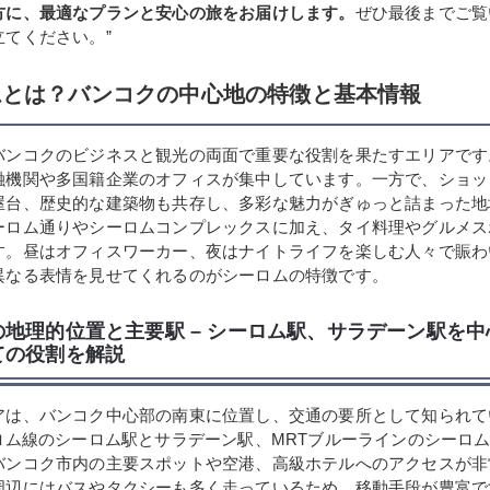
方に、最適なプランと安心の旅をお届けします。
ぜひ最後までご覧
立てください。”
ムとは？バンコクの中心地の特徴と基本情報
バンコクのビジネスと観光の両面で重要な役割を果たすエリアです
融機関や多国籍企業のオフィスが集中しています。一方で、ショッ
屋台、歴史的な建築物も共存し、多彩な魅力がぎゅっと詰まった地
ーロム通りやシーロムコンプレックスに加え、タイ料理やグルメス
す。昼はオフィスワーカー、夜はナイトライフを楽しむ人々で賑わ
異なる表情を見せてくれるのがシーロムの特徴です。
の地理的位置と主要駅 – シーロム駅、サラデーン駅を
ての役割を解説
アは、バンコク中心部の南東に位置し、交通の要所として知られて
ーロム線のシーロム駅とサラデーン駅、MRTブルーラインのシーロ
バンコク市内の主要スポットや空港、高級ホテルへのアクセスが非
周辺にはバスやタクシーも多く走っているため、移動手段が豊富で