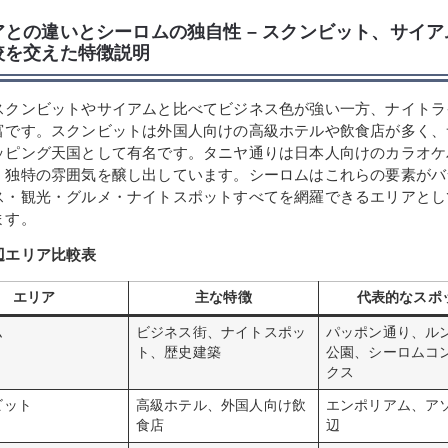
アとの違いとシーロムの独自性 – スクンビット、サイ
較を交えた特徴説明
スクンビットやサイアムと比べてビジネス色が強い一方、ナイトラ
富です。スクンビットは外国人向けの高級ホテルや飲食店が多く、
ッピング天国として有名です。タニヤ通りは日本人向けのカラオケ
、独特の雰囲気を醸し出しています。シーロムはこれらの要素がバ
ス・観光・グルメ・ナイトスポットすべてを網羅できるエリアとし
ます。
辺エリア比較表
エリア
主な特徴
代表的なスポ
ム
ビジネス街、ナイトスポッ
パッポン通り、ル
ト、歴史建築
公園、シーロムコ
クス
ビット
高級ホテル、外国人向け飲
エンポリアム、ア
食店
辺