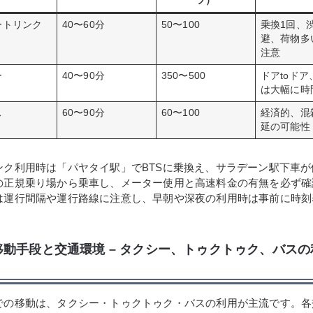
ツ）
ートリンク
40〜60分
50〜100
乗換1回、
避、荷物多
注意
ー
40〜90分
350〜500
ドアtoド
は大幅に時
ス
60〜90分
60〜100
経済的、混
延の可能性
ンク利用時は「パヤタイ駅」でBTSに乗換え、サラデーン駅下車が
の正規乗り場から乗車し、メーター使用と高速料金の有無を必ず確
は運行間隔や運行路線に注意し、早朝や深夜の利用時は事前に時刻
移動手段と交通環境 – タクシー、トゥクトゥク、バス
での移動は、タクシー・トゥクトゥク・バスの利用が主流です。各