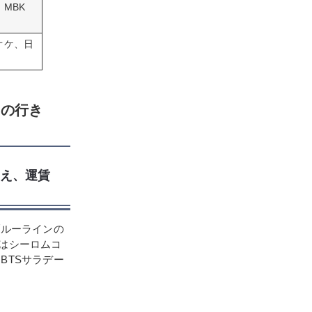
MBK
オケ、日
らの行き
換え、運賃
ブルーラインの
はシーロムコ
BTSサラデー