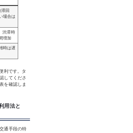
渋滞回
い場合は
ア、渋滞時
間増加
雑時は遅
便利です。タ
認してくださ
表を確認しま
の利用法と
交通手段の特