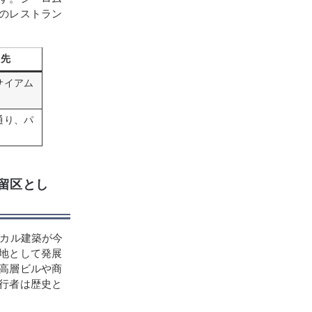
のレストラン
ス先
サイアム
通り、パ
居留区とし
シカル建築が今
地として発展
高層ビルや商
行者は歴史と