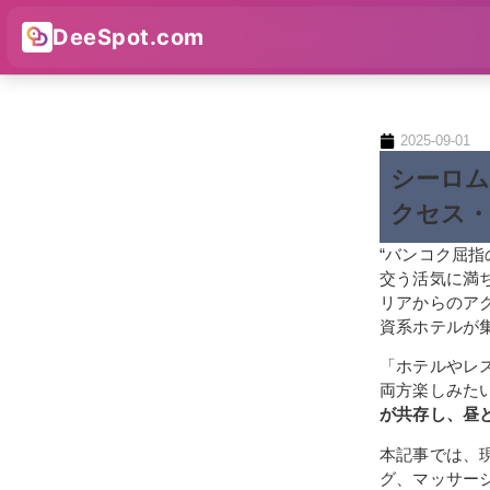
DeeSpot.com
2025-09-01
シーロム
クセス・
“バンコク屈
交う活気に満ち
リアからのア
資系ホテルが
「ホテルやレ
両方楽しみた
が共存し、昼
本記事では、
グ、マッサー