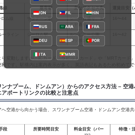
路線
最寄駅
主なアクセス先
運賃目安（
IDN
FIL
HIN
ーロム線
サラデーン駅
シーロム通り、タ
16〜44
ニヤ通り
RUS
ARA
FRA
ルーライン
シーロム駅
ルンピニー公園、
16〜42
DEU
ESP
POR
パッポン
ITA
MMR
より変動しますが、ICカード「ラビットカード」や「MRTカード
便利です。駅構内は案内表示が多く、英語表記もあるため初めてで
ワンナプーム、ドンムアン）からのアクセス方法 – 空
エアポートリンクの比較と注意点
アへ空港から向かう場合、スワンナプーム空港・ドンムアン空港共
。
手段
所要時間目安
料金目安（バー
特徴・