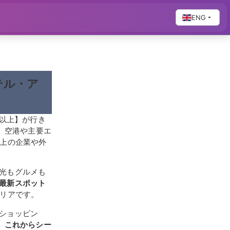
ENG
テル・ア
人以上】が行き
、空港や主要エ
以上の企業や外
光もグルメも
最新スポット
リアです。
ショッピン
。
これからシー