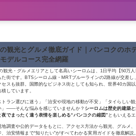
の観光とグルメ徹底ガイド｜バンコクのホ
モデルコース完全網羅
指の観光・グルメエリアとして名高いシーロムは、1日平均【50万
た街です。BTSシーロム線・MRTブルーラインの2路線が交差し
クセスも抜群。国際的なビジネス街としても知られ、世界40カ国
集積しています。
ストラン選びに迷う」「治安や現地の移動が不安」「タイらしい観
い」――そんな悩みを感じていませんか？
シーロムは歴史的建築と
と夜でまったく違う表情を楽しめる“バンコクの縮図”
ともいえるエ
現地調査や公的データをもとに、アクセス方法から観光、グルメ、
ジ、治安情報まで“知りたい”がすべてわかる実用ガイドを徹底解説