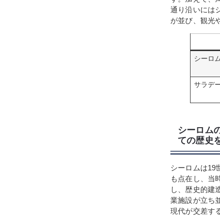
通り沿いには
が並び、観光
シーロ
サラデ
シーロム
ての歴史
シーロムは1
も点在し、当
し、歴史的建
業施設が立ち
現代が交差す