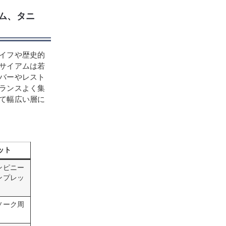
アム、タニ
イフや歴史的
サイアムは若
バーやレスト
ランスよく集
て幅広い層に
ット
ンピニー
ンプレッ
ソーク周