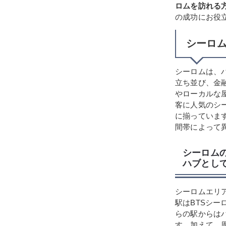
ロムを訪れる
の成功にお役
シーロ
シーロムは、
立ち並び、金
やローカルな
客に人気のシ
に揃っていま
間帯によって
シーロム
ハブとし
シーロムエリ
駅はBTSシ
らの駅からは
す。加えて、