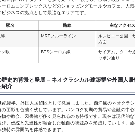
シーロムコンプレックスなどのショッピングモールやカフェ、人気
やビジネスの拠点として最適なエリアです。
駅名
路線
主なアクセ
ム駅
MRTブルーライン
ルンピニー公園、
方面
ーン駅
BTSシーロム線
サイアム、タニヤ
ッポン通り
の歴史的背景と発展 – ネオクラシカル建築群や外国人
を紹介
9世紀後半、外国人居留区として発展しました。西洋風のネオクラ
時の面影を色濃く残しています。バンコク初期の貿易や金融の中心
造物や教会、図書館が多く見られるのも特徴です。現在は現代的な
並び、伝統と先進性が融合した独自の街並みを形成しています。旅
る独特の雰囲気を体感できます。