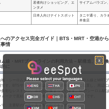
ム
若者向けショッピング、エ
サイアムパラゴン、
ンタメ
日本人向けナイトスポット
タニヤ通り、カラ
本食店
へのアクセス完全ガイド｜BTS・MRT・空港か
通事情
x
ロム線・MRTブルーラインの利用方法 – 駅構造、乗り
体的に
Please select your languages
心地・シーロムエリアへのアクセスには、BTSシーロム線とMRT
利です。BTSサラデーン駅はシーロム通りの中心に位置し、周辺に
ENG
THA
JPN
や多彩なレストラン、ホテルが集まっています。MRTシーロム駅は
ウォークで直結しており、相互の乗り換えもスムーズです。
KOR
CHS
CHT
ルで、主要駅の特徴や運賃を比較できます。
KHM
VIE
MSA