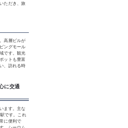
いただき、旅
。高層ビルが
ピングモール
域です。観光
ポットも豊富
い、訪れる時
中心に交通
います。主な
ム駅です。これ
常に便利で
す。シーロム