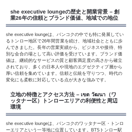
she executive loungeの歴史と開業背景 – 創
業26年の信頼とブランド価値、地域での地位
she executive loungeは、バンコクの中でも特に発展してい
るトンロー地区で26年間営業を続け、地域社会とともに歩
んできました。長年の営業実績から、ビジネスや接待、特
別な会合の場として高い評価を受けています。ブランド価
値は、継続的なサービスの質と顧客満足度の高さから確立
されており、多くの日本人や現地のエグゼクティブ層から
厚い信頼を集めています。信頼と伝統を守りつつ、時代の
変化にも柔軟に対応している点が大きな強みです。
立地の特徴とアクセス方法 – เขต วัฒนา（ワ
ッタナー区）トンローエリアの利便性と周辺
環境
she executive loungeは、バンコクのワッタナー区・トンロ
ーエリアという一等地に位置しています。BTSトンロー駅