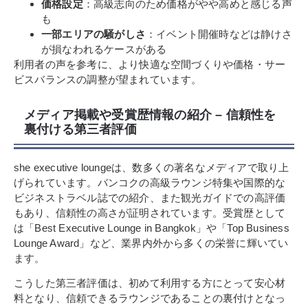
価格設定
：高級志向のため価格がやや高めと感じる声
も
一部エリアの騒がしさ
：イベント開催時などは静けさ
が損なわれるケースがある
利用者の声を参考に、より快適な空間づくりや価格・サー
ビスバランスの調整が望まれています。
メディア掲載や受賞歴情報の紹介 – 信頼性を
裏付ける第三者評価
she executive loungeは、数多くの著名なメディアで取り上
げられています。バンコクの高級ラウンジ特集や国際的な
ビジネストラベル誌での紹介、また観光ガイドでの高評価
もあり、信頼性の高さが証明されています。受賞歴として
は「Best Executive Lounge in Bangkok」や「Top Business
Lounge Award」など、業界内外から多くの栄誉に輝いてい
ます。
こうした第三者評価は、初めて利用する方にとって安心材
料となり、信頼できるラウンジであることの裏付けとなっ