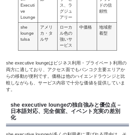
Executi
ス、ラ
ドの信
ve
グジュ
頼性
Lounge
アリー
she
アメリ
ローカ
中価格
地域密
lounge
カ・タ
ル色の
着型
tulsa
ルサ
強いサ
ービス
she executive loungeはビジネス利用・プライベート利用の
両方に適しており、アクセス面でもバンコク主要エリアか
らの移動が便利です。価格は他のハイエンドラウンジと比
較しながらも、サービス内容で十分な価値を提供していま
す。
she executive loungeの独自強みと優位点 –
日本語対応、完全個室、イベント充実の差別
化
she executive loungeが多くの利用者に選ばれる理由は、そ