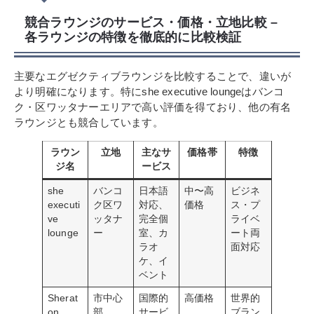
競合ラウンジのサービス・価格・立地比較 –
各ラウンジの特徴を徹底的に比較検証
主要なエグゼクティブラウンジを比較することで、違いが
より明確になります。特にshe executive loungeはバンコ
ク・区ワッタナーエリアで高い評価を得ており、他の有名
ラウンジとも競合しています。
ラウン
立地
主なサ
価格帯
特徴
ジ名
ービス
she
バンコ
日本語
中〜高
ビジネ
executi
ク区ワ
対応、
価格
ス・プ
ve
ッタナ
完全個
ライベ
lounge
ー
室、カ
ート両
ラオ
面対応
ケ、イ
ベント
Sherat
市中心
国際的
高価格
世界的
on
部
サービ
ブラン