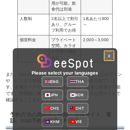
用が可能。飲
食代は別途
人数制
2名以上で割引
1名あたり800
あり。グルー
～
プ利用でお得
個室料金
プライベート
2,000～3,000
空間。カラオ
ケ完備の場合
x
あり
Please select your languages
また、she executive loungeでは日本人ゲスト向けのプラン
や、ビジネス利用に適したパッケージも用意されていま
ENG
THA
す。各種カードでの支払いにも対応し、快適な決済が可能
です。利用前に最新の料金やサービス内容を公式サイトで
JPN
KOR
確認することをおすすめします。
CHS
CHT
予約方法の具体的な手順 – 公式サイト、電
話、SNS予約の特徴と利便性
KHM
VIE