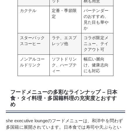
ッド
柄も用意
カクテル
定番・季節限
バーテンダー
定
のおすすめ、
見た目も華や
か
スターバック
ラテ、エスプ
コラボ限定メ
スコーヒー
レッソ他
ニュー、テイ
クアウト可
ノンアルコー
ソフトドリン
幅広い層向
ルドリンク
ク、ハーブテ
け、健康志向
ィー
にも対応
フードメニューの多彩なラインナップ – 日本
食・タイ料理・多国籍料理の充実度とおすす
め
she executive loungeのフードメニューは、和洋中を問わず
多国籍に展開されています。日本食では寿司や天ぷらとい