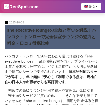
DeeSpot.com
ENG
2025-10-08
she executive loungeの全貌と歴史を解説！バ
ンコク・トンローで完全個室ラウンジの魅力と
料金・口コミ徹底比較
バンコク・トンローで26年にわたり選ばれ続ける「she
executive lounge」。完全個室28室を備え、プライバシーと
上質さを追求した空間は、ビジネス接待から大切な記念日
まで幅広いシーンで支持されています。
日本語対応スタッ
フが常駐し、年中無休で安心して利用できる点は、現地在
住の日本人や出張者からも高評価です。
「初めての高級ラウンジ利用で費用や雰囲気が気になる」
「安全面やサービス品質が心配」——そんな不安を感じて
いませんか？she executive loungeは、明朗な料金体系と徹