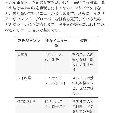
った定番から、季節の食材を活かした一品料理も用意。タ
イ料理は本場の味を再現したトムヤムクンやパッタイな
ど、香り高い本格メニューが楽しめます。さらに、イタリ
アンやフレンチ、グローバルな軽食も充実しているため、
どんなシーンにも対応します。利用者の好みに合わせて選
べるバリエーションが魅力です。
料理ジャンル
主なメニュー
特徴
例
日本食
寿司、天ぷ
季節ごとの新
ら、刺身
鮮な食材、職
人による手作
り
タイ料理
トムヤムク
スパイスの効
ン、パッタイ
いた本格レシ
ピ、現地の味
わい
多国籍料理
ピザ、パス
世界各国の人
タ、ロースト
気料理、ベジ
タリアン対応