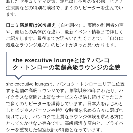
底したセキュリティ対策、連れ出し不可の安心感、ピアノ
生演奏などの特別な演出で、多くのリピーターを生んでい
ます。
口コミ満足度は90％超え
（自社調べ）。実際の利用者の声
や、他店との具体的な違い、最新イベント情報まで詳しく
ご紹介します。最後までお読みいただくことで、「自分に
最適なラウンジ選び」のヒントがきっと見つかります。
she executive loungeとは？バンコ
ク・トンローの老舗高級ラウンジの全貌
she executive loungeは、バンコク・トンローエリアに位置
する老舗の高級ラウンジです。創業以来26年にわたり、ハ
イクラスな空間と上質なサービスを提供し続けてきたこと
で多くのリピーターを獲得しています。日本人をはじめと
したビジネスパーソンや特別な時間を求める方々に選ばれ
続けており、バンコクで上質なラウンジ体験を求める方に
とって欠かせない存在です。高級感漂う店内と、プライバ
シーを重視した個室設計が特徴となっています。