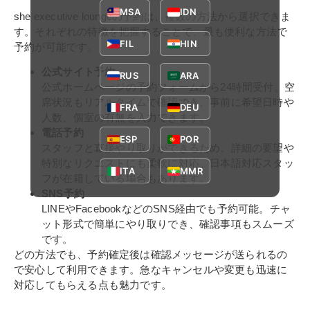
MSA
IDN
she executive loungeの予約は、複数の方法から選択できま
す。それぞれの特徴を把握することで、最も便利な方法で
FIL
HIN
予約が可能です。
公式サイト予約
RUS
ARA
公式ホームページの予約フォームから24時間受付。空
席状況もリアルタイムで確認でき、事前に希望日時や
FRA
DEU
人数、個室の有無を入力できます。
電話予約
ESP
POR
スタッフと直接やり取りができるため、詳細の要望や
特別なリクエストにも柔軟に対応。日本語対応スタッ
ITA
MMR
フが在籍している場合もあります。
SNS予約
LINEやFacebookなどのSNS経由でも予約可能。チャ
ット形式で簡単にやり取りでき、確認事項もスムーズ
です。
どの方法でも、予約確定後は確認メッセージが送られるの
で安心して利用できます。急なキャンセルや変更も迅速に
対応してもらえる点も魅力です。