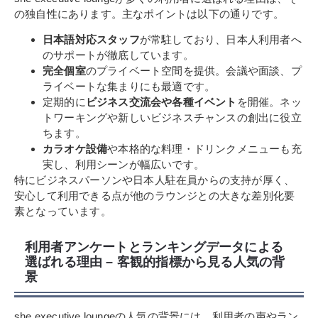
の独自性にあります。主なポイントは以下の通りです。
日本語対応スタッフ
が常駐しており、日本人利用者へ
のサポートが徹底しています。
完全個室
のプライベート空間を提供。会議や面談、プ
ライベートな集まりにも最適です。
定期的に
ビジネス交流会や各種イベント
を開催。ネッ
トワーキングや新しいビジネスチャンスの創出に役立
ちます。
カラオケ設備
や本格的な料理・ドリンクメニューも充
実し、利用シーンが幅広いです。
特にビジネスパーソンや日本人駐在員からの支持が厚く、
安心して利用できる点が他のラウンジとの大きな差別化要
素となっています。
利用者アンケートとランキングデータによる
選ばれる理由 – 客観的指標から見る人気の背
景
she executive loungeの人気の背景には、利用者の声やラン