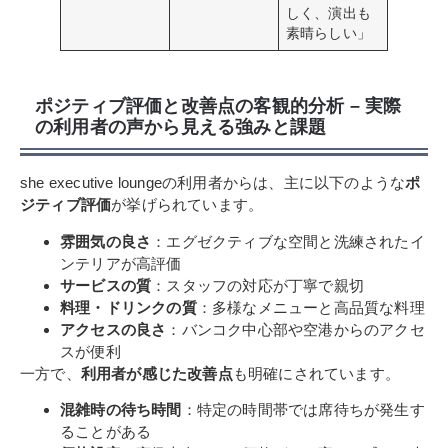
しく、演出も
素晴らしい」
ポジティブ評価と改善点の客観的分析 – 実際
の利用者の声から見える強みと課題
she executive loungeの利用者からは、主に以下のような
ポ
ジティブ評価
が挙げられています。
雰囲気の良さ
：エグゼクティブな空間と洗練されたイ
ンテリアが高評価
サービスの質
：スタッフの対応が丁寧で親切
料理・ドリンクの質
：多様なメニューと高品質な料理
アクセスの良さ
：バンコク中心部や空港からのアクセ
スが便利
一方で、
利用者が感じた改善点
も明確にされています。
混雑時の待ち時間
：特定の時間帯では席待ちが発生す
ることがある