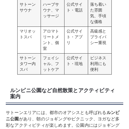
サトーン
ハーブサ
公式サイ
落ち着い
サウナ
ウナ、マ
ト・電話
た雰囲
ッサージ
気、手頃
な価格
マリオッ
アロマト
公式サイ
高級感と
トスパ
リートメ
ト・アプ
プライバ
ント、個
リ
シー重視
室
サトーン
フェイシ
公式サイ
ビジネス
タワー内
ャル、フ
ト・現地
利用にも
スパ
ットケア
便利
ルンピニ公園など自然散策とアクティビティ
案内
サトーンエリアには、都市のオアシスとも呼ばれる
ルンピ
ニ公園
があり、朝のジョギングやピクニック、ヨガなど多
彩なアクティビティが楽しめます。公園内にはジョギング