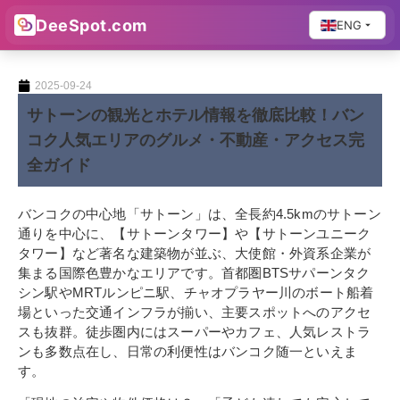
DeeSpot.com
ENG
2025-09-24
サトーンの観光とホテル情報を徹底比較！バン
コク人気エリアのグルメ・不動産・アクセス完
全ガイド
バンコクの中心地「サトーン」は、全長約4.5kmのサトーン
通りを中心に、【サトーンタワー】や【サトーンユニーク
タワー】など著名な建築物が並ぶ、大使館・外資系企業が
集まる国際色豊かなエリアです。首都圏BTSサパーンタク
シン駅やMRTルンピニ駅、チャオプラヤー川のボート船着
場といった交通インフラが揃い、主要スポットへのアクセ
スも抜群。徒歩圏内にはスーパーやカフェ、人気レストラ
ンも多数点在し、日常の利便性はバンコク随一といえま
す。