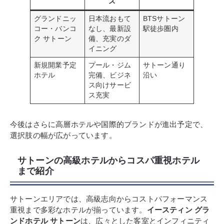
ス
グランドニッ
日本流おもて
BTSサトーン
コー・バンコ
なし、最新設
駅徒歩圏内
ク サトーン
備、充実のダ
イニング
新規開業予定
プール・ジム
サトーン通り
ホテル
完備、ビジネ
沿い
ス向けサービ
ス充実
今後はさらに高層ホテルや国際的ブランドが進出予定で、
選択肢の幅が広がっています。
サトーンの高級ホテルからコスパ重視ホテル
まで紹介
サトーンエリアでは、高級志向からコストパフォーマンス
重視まで多彩なホテルが揃っています。
イースティン グラ
ンドホテル サトーン
は、広々とした客室とインフィニティ