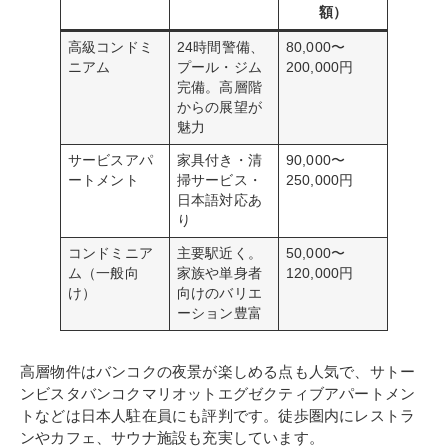
額）
高級コンドミ
24時間警備、
80,000〜
ニアム
プール・ジム
200,000円
完備。高層階
からの展望が
魅力
サービスアパ
家具付き・清
90,000〜
ートメント
掃サービス・
250,000円
日本語対応あ
り
コンドミニア
主要駅近く。
50,000〜
ム（一般向
家族や単身者
120,000円
け）
向けのバリエ
ーション豊富
高層物件はバンコクの夜景が楽しめる点も人気で、サトー
ンビスタバンコクマリオットエグゼクティブアパートメン
トなどは日本人駐在員にも評判です。徒歩圏内にレストラ
ンやカフェ、サウナ施設も充実しています。