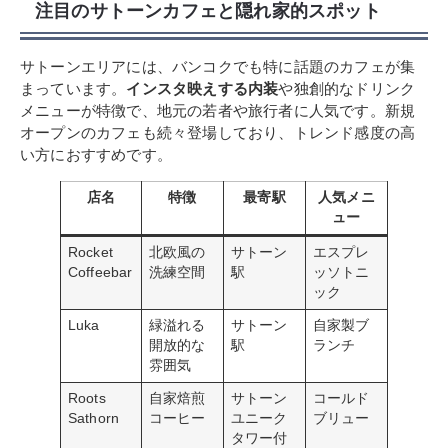
注目のサトーンカフェと隠れ家的スポット
サトーンエリアには、バンコクでも特に話題のカフェが集
まっています。
インスタ映えする内装
や独創的なドリンク
メニューが特徴で、地元の若者や旅行者に人気です。新規
オープンのカフェも続々登場しており、トレンド感度の高
い方におすすめです。
店名
特徴
最寄駅
人気メニ
ュー
Rocket
北欧風の
サトーン
エスプレ
Coffeebar
洗練空間
駅
ッソトニ
ック
Luka
緑溢れる
サトーン
自家製ブ
開放的な
駅
ランチ
雰囲気
Roots
自家焙煎
サトーン
コールド
Sathorn
コーヒー
ユニーク
ブリュー
タワー付