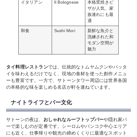
イタリアン
Il Bolognese
本格窯焼きピ
ザが人気、家
族連れにも最
適
和食
Sushi Mori
新鮮な魚介と
洗練された和
モダン空間が
魅力
タイ料理レストラン
では、伝統的なトムヤムクンやパッタ
イを味わえるだけでなく、現地の食材を使った創作メニュ
ーも豊富です。一方で、サトーンタワー周辺には世界各国
の本格的な味を楽しめる名店が軒を連ねています。
ナイトライフとバー文化
サトーンの夜は、
おしゃれなルーフトップバー
や隠れ家バ
ーで楽しむのが定番です。シーロムやバンコク中心エリア
にも近く、仕事帰りや観光の締めくくりに最適なスポット