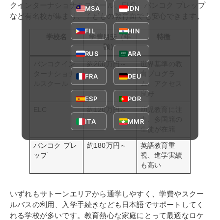
クインターナショナルスクール、ELC、バンコク プレップ
MSA
IDN
など有名校が集まり、子どもの教育面でも安心できます。
FIL
HIN
学校名
学費目安（年
特徴
額）
RUS
ARA
バンコクイン
約200万円～
世界基準の教
ターナショナ
育プログラ
FRA
DEU
ルスクール
ム、アクセス
良好
ESP
POR
ELC
約120万円～
幼児教育に注
力、多国籍の
ITA
MMR
生徒が在籍
バンコク プレ
約180万円～
英語教育重
ップ
視、進学実績
も高い
いずれもサトーンエリアから通学しやすく、学費やスクー
ルバスの利用、入学手続きなども日本語でサポートしてく
れる学校が多いです。教育熱心な家庭にとって最適なロケ