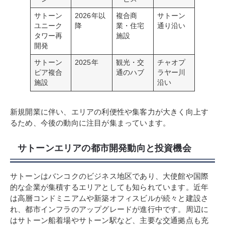
サトーン
2026年以
複合商
サトーン
ユニーク
降
業・住宅
通り沿い
タワー再
施設
開発
サトーン
2025年
観光・交
チャオプ
ピア複合
通のハブ
ラヤー川
施設
沿い
新規開業に伴い、エリアの利便性や集客力が大きく向上す
るため、今後の動向に注目が集まっています。
サトーンエリアの都市開発動向と投資機会
サトーンはバンコクのビジネス地区であり、大使館や国際
的な企業が集積するエリアとしても知られています。近年
は高層コンドミニアムや新築オフィスビルが続々と建設さ
れ、都市インフラのアップグレードが進行中です。周辺に
はサトーン船着場やサトーン駅など、主要な交通拠点も充