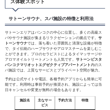
ス体験スポット
サトーンサウナ、スパ施設の特徴と利用法
サトーンエリアはバンコクの中心に位置し、多くの高級ス
パやサウナ施設が集まるリラクゼーションの拠点です。
サ
トーンサウナ
では、落ち着いた雰囲気と清潔な設備が特徴
で、タイ伝統のハーブサウナやアロマスチームを楽しむこ
とができます。プロのセラピストによるタイマッサージや
アロマオイルトリートメントも人気です。
サトーンビスタ
バンコクマリオットエグゼクティブアパートメント
内のス
パ施設では、上質なサービスとプライベート空間が魅力。
予約は公式サイトや電話、各種予約アプリからも簡単に可
能です。利用時は事前予約が推奨され、施設によっては当
日キャンセルや変更が無料の場合もあります。
施設名
主なサー
予約方法
特徴
ビス