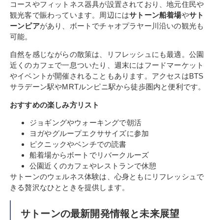
コースやフィットネス器具が設置されており、地元住民や
観光客で賑わっています。周辺には
サトーン船着場
や
サト
ーンピア
があり、ボートでチャオプラヤー川沿いの観光も
可能。
自然を感じながらの散策は、リフレッシュにも最適。公園
近くのカフェで一息ついたり、週末にはフードマーケット
やイベントが開催されることもあります。アクセスはBTS
サラデーン駅やMRTルンピニ駅から徒歩圏内と便利です。
おすすめの楽しみ方リスト
ジョギングやウォーキングで朝活
ヨガやグループエクササイズに参加
ピクニックやベンチでの読書
船着場からボートでリバークルーズ
公園近くのカフェやレストランで休憩
サトーンのウェルネス体験は、心身ともにリフレッシュで
きる贅沢なひとときを提供します。
サトーンの最新開発情報と未来展望