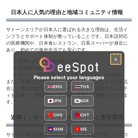
日本人に人気の理由と地域コミュニティ情報
サトーンエリアが日本人に選ばれる大きな理由は、生活イ
ンフラとサポート体制が整っていることです。日本語対応
の医療機関や、日本食レストラン、日系スーパーが身近に
あり、初めての海外生活でも安心です。
x
日本人向け幼稚園や塾が充実
日本語可能な賃貸仲介会社が多い
サトーン駅や主要オフィス街へのアクセスが良好
Please select your languages
また、近隣には大使館やインターナショナルなカフェも点
ENG
THA
在し、異文化交流がしやすい雰囲気です。現地コミュニテ
ィも活発で、情報交換や交流会が定期的に開催されていま
JPN
KOR
す。
CHS
CHT
近隣インターナショナルスクールと教育環境
KHM
VIE
サトーン周辺は教育環境の充実も大きな魅力です。バンコ