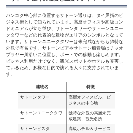
バンコク中心部に位置するサトーン通りは、タイ屈指のビ
ジネス街として知られています。高層オフィスや高級コン
ドミニアムが立ち並び、サトーンタワーやサトーンユニー
クタワーなどの代表的な建物がエリアのシンボルとなって
います。サトーンユニークタワーは未完成ながらも独特な
外観で有名です。サトーンピアやサトーン船着場はチャオ
プラヤー川沿いに位置し、ボートでの移動も楽しめます。
ビジネス利用だけでなく、観光スポットやホテルも充実し
ているため、多様な目的で訪れる人々に支持されていま
す。
建物名
特徴
サトーンタワー
高層オフィスビル、ビ
ジネスの中心地
サトーンユニークタワ
独特な外観の高層未完
ー
成建築、観光名所
サトーンビスタ
高級ホテル＆サービス