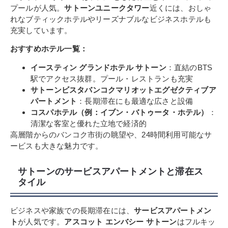
プールが人気。
サトーンユニークタワー
近くには、おしゃ
れなブティックホテルやリーズナブルなビジネスホテルも
充実しています。
おすすめホテル一覧：
イースティン グランドホテル サトーン
：直結のBTS
駅でアクセス抜群。プール・レストランも充実
サトーンビスタバンコクマリオットエグゼクティブア
パートメント
：長期滞在にも最適な広さと設備
コスパホテル（例：イブン・バトゥータ・ホテル）
：
清潔な客室と優れた立地で経済的
高層階からのバンコク市街の眺望や、24時間利用可能なサ
ービスも大きな魅力です。
サトーンのサービスアパートメントと滞在ス
タイル
ビジネスや家族での長期滞在には、
サービスアパートメン
ト
が人気です。
アスコット エンバシー サトーン
はフルキッ