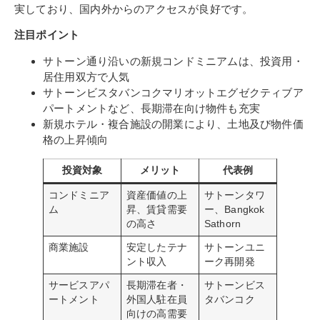
実しており、国内外からのアクセスが良好です。
注目ポイント
サトーン通り沿いの新規コンドミニアムは、投資用・
居住用双方で人気
サトーンビスタバンコクマリオットエグゼクティブア
パートメントなど、長期滞在向け物件も充実
新規ホテル・複合施設の開業により、土地及び物件価
格の上昇傾向
投資対象
メリット
代表例
コンドミニア
資産価値の上
サトーンタワ
ム
昇、賃貸需要
ー、Bangkok
の高さ
Sathorn
商業施設
安定したテナ
サトーンユニ
ント収入
ーク再開発
サービスアパ
長期滞在者・
サトーンビス
ートメント
外国人駐在員
タバンコク
向けの高需要