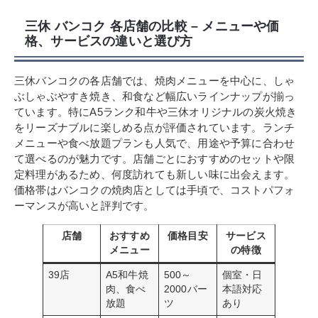
三休 バンコク 各店舗の比較 – メニューや価
格、サービスの違いと選び方
三休バンコクの各店舗では、焼肉メニューを中心に、しゃ
ぶしゃぶやすき焼き、和食など幅広いラインナップが揃っ
ています。特にA5ランク和牛や三休オリジナルの炭火焼き
をリーズナブルに楽しめる点が評価されています。ランチ
メニューや食べ放題プランも人気で、用途や予算に合わせ
て選べるのが魅力です。店舗ごとにおすすめのセットや限
定料理があるため、何度訪れても新しい味に出会えます。
価格帯はバンコクの焼肉店としては手頃で、コストパフォ
ーマンスが高いと評判です。
店舗
おすすめ
価格目安
サービス
メニュー
の特徴
39店
A5和牛焼
500～
個室・日
肉、食べ
2000バー
本語対応
放題
ツ
あり