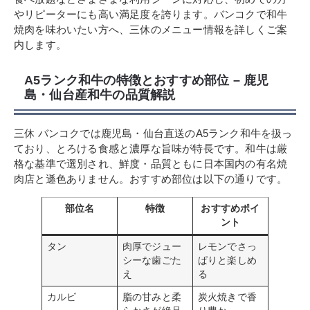
やリピーターにも高い満足度を誇ります。バンコクで和牛
焼肉を味わいたい方へ、三休のメニュー情報を詳しくご案
内します。
A5ランク和牛の特徴とおすすめ部位 – 鹿児
島・仙台産和牛の品質解説
三休 バンコクでは鹿児島・仙台直送のA5ランク和牛を扱っ
ており、とろける食感と濃厚な旨味が特長です。和牛は厳
格な基準で選別され、鮮度・品質ともに日本国内の有名焼
肉店と遜色ありません。おすすめ部位は以下の通りです。
部位名
特徴
おすすめポイ
ント
タン
肉厚でジュー
レモンでさっ
シーな歯ごた
ぱりと楽しめ
え
る
カルビ
脂の甘みと柔
炭火焼きで香