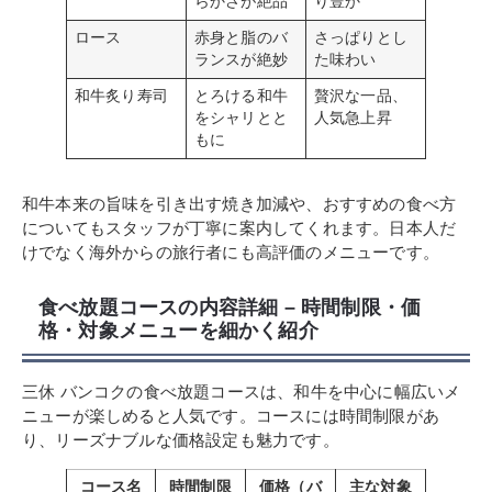
らかさが絶品
り豊か
ロース
赤身と脂のバ
さっぱりとし
ランスが絶妙
た味わい
和牛炙り寿司
とろける和牛
贅沢な一品、
をシャリとと
人気急上昇
もに
和牛本来の旨味を引き出す焼き加減や、おすすめの食べ方
についてもスタッフが丁寧に案内してくれます。日本人だ
けでなく海外からの旅行者にも高評価のメニューです。
食べ放題コースの内容詳細 – 時間制限・価
格・対象メニューを細かく紹介
三休 バンコクの食べ放題コースは、和牛を中心に幅広いメ
ニューが楽しめると人気です。コースには時間制限があ
り、リーズナブルな価格設定も魅力です。
コース名
時間制限
価格（バ
主な対象