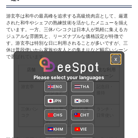
游玄亭は和牛の最高峰を追求する高級焼肉店として、厳選
された和牛やシェフの熟練技術を活かしたメニューを揃え
ています。一方、三休バンコクは日本人が気軽に集えるカ
ジュアルな雰囲気と、リーズナブルな価格設定が特徴で
す。游玄亭は特別な日に利用されることが多いですが、三
休は普段使いから家族や友人との集まりなど幅広いシーン
で選ばれています。
x
店舗
雰囲気
価格帯
主な利用
シーン
Please select your languages
ENG
THA
游玄亭
高級・ラ
高価格帯
記念日・
グジュア
接待
リー
JPN
KOR
三休バン
カジュア
手頃な価
ランチ・
CHS
CHT
コク
ル・家庭
格
日常使い
的
KHM
VIE