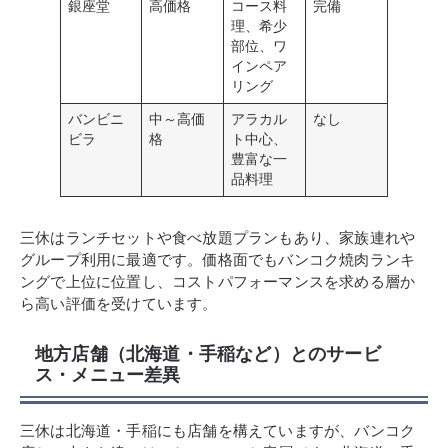
銀座堂
高価格
コース料
完備
理、希少
部位、ワ
インペア
リング
バンビニ
中～高価
アラカル
なし
ビラ
格
ト中心、
豊富な一
品料理
三休はランチセットや食べ放題プランもあり、家族連れや
グループ利用に最適です。価格面でもバンコク焼肉ランキ
ングで上位に位置し、コストパフォーマンスを求める層か
ら高い評価を受けています。
地方店舗（北海道・手稲など）とのサービ
ス・メニュー差異
三休は北海道・手稲にも店舗を構えていますが、バンコク