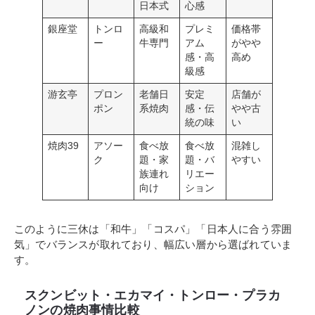
日本式
心感
銀座堂
トンロ
高級和
プレミ
価格帯
ー
牛専門
アム
がやや
感・高
高め
級感
游玄亭
プロン
老舗日
安定
店舗が
ポン
系焼肉
感・伝
やや古
統の味
い
焼肉39
アソー
食べ放
食べ放
混雑し
ク
題・家
題・バ
やすい
族連れ
リエー
向け
ション
このように三休は「和牛」「コスパ」「日本人に合う雰囲
気」でバランスが取れており、幅広い層から選ばれていま
す。
スクンビット・エカマイ・トンロー・プラカ
ノンの焼肉事情比較