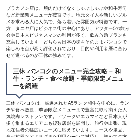
プラカノン店は、焼肉だけでなくしゃぶしゃぶや和牛寿司
など新業態メニューが豊富です。地元タイ人や新しいグル
メを求める人に人気で、落ち着いた雰囲気が特徴です。一
方、タニヤ店はビジネス街の中心にあり、アフター5の飲み
会や日本人ビジネスマンの利用が多く、飲み放題プランも
充実しています。どちらも日本の味をそのままバンコクで
楽しめる点が高く評価されており、目的や利用者層に合わ
せて選べるのが三休の強みです。
三休 バンコクのメニュー完全攻略 – 和
牛・ランチ・食べ放題・季節限定メニュ
ーを網羅
三休 バンコクは、厳選されたA5ランク和牛を中心に、ラン
チや食べ放題、季節限定メニューまで豊富に取り揃えた人
気焼肉レストランです。アソークやエカマイなど日本人が
多く集まるエリアにも複数店舗を展開し、旅行や出張、現
地在住者の幅広いニーズに応えています。コースや単品、
食べ放題などさまざまな利用シーンに対応し、初めての方