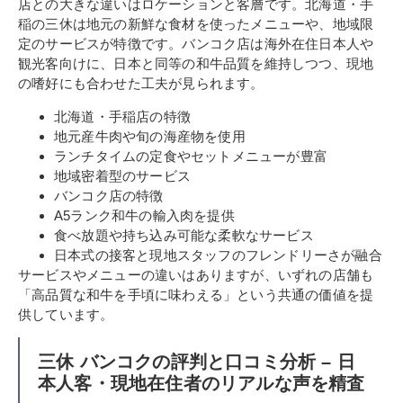
店との大きな違いはロケーションと客層です。北海道・手
稲の三休は地元の新鮮な食材を使ったメニューや、地域限
定のサービスが特徴です。バンコク店は海外在住日本人や
観光客向けに、日本と同等の和牛品質を維持しつつ、現地
の嗜好にも合わせた工夫が見られます。
北海道・手稲店の特徴
地元産牛肉や旬の海産物を使用
ランチタイムの定食やセットメニューが豊富
地域密着型のサービス
バンコク店の特徴
A5ランク和牛の輸入肉を提供
食べ放題や持ち込み可能な柔軟なサービス
日本式の接客と現地スタッフのフレンドリーさが融合
サービスやメニューの違いはありますが、いずれの店舗も
「高品質な和牛を手頃に味わえる」という共通の価値を提
供しています。
三休 バンコクの評判と口コミ分析 – 日
本人客・現地在住者のリアルな声を精査