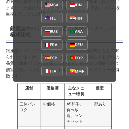
游玄亭は厳選された希少部位やコース料理を多く揃えてい
MSA
IDN
ますが、三休はA5ランク和牛を単品で注文でき、コスパを
重視したい方に最適です。
FIL
HIN
銀座堂やバンビニビラとの価格帯・メニュー
RUS
ARA
構成比較
FRA
DEU
銀座堂やバンビニビラもバンコクで人気の焼肉店として知
られていますが、三休バンコクは他店と比較しても和牛の
ESP
POR
品質と価格バランスが優れています。銀座堂は高級志向で
個室完備、バンビニビラは多彩なアラカルトメニューが特
ITA
MMR
徴です。
店舗
価格帯
主なメニ
個室
ュー特長
三休バン
中価格
A5和牛、
一部あり
コク
食べ放
題、ラン
チセット