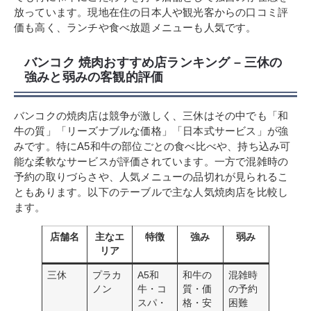
放っています。現地在住の日本人や観光客からの口コミ評
価も高く、ランチや食べ放題メニューも人気です。
バンコク 焼肉おすすめ店ランキング – 三休の
強みと弱みの客観的評価
バンコクの焼肉店は競争が激しく、三休はその中でも「和
牛の質」「リーズナブルな価格」「日本式サービス」が強
みです。特にA5和牛の部位ごとの食べ比べや、持ち込み可
能な柔軟なサービスが評価されています。一方で混雑時の
予約の取りづらさや、人気メニューの品切れが見られるこ
ともあります。以下のテーブルで主な人気焼肉店を比較し
ます。
店舗名
主なエ
特徴
強み
弱み
リア
三休
プラカ
A5和
和牛の
混雑時
ノン
牛・コ
質・価
の予約
スパ・
格・安
困難