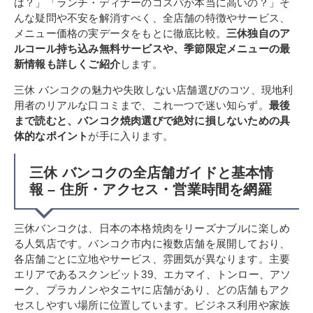
は？」「ランチ・ディナーのコスパが本当に高いの？」そ
んな疑問や不安を解消すべく、全店舗の特徴やサービス、
メニュー価格の実データをもとに徹底比較。
三休独自のア
ルコール持ち込み無料サービスや、季節限定メニューの最
新情報も詳しくご紹介
します。
三休 バンコクの魅力や失敗しない店舗選びのコツ、現地利
用者のリアルな口コミまで、これ一つで迷い知らず。
最後
まで読むと、バンコク焼肉選びで絶対に損しないための具
体的なポイント
が手に入ります。
三休 バンコクの全店舗ガイドと基本情
報 – 住所・アクセス・営業時間を網羅
三休バンコクは、日本の本格焼肉をリーズナブルに楽しめ
る人気店です。バンコク市内に複数店舗を展開しており、
各店舗ごとに立地やサービス、雰囲気が異なります。主要
エリアであるスクンビット39、エカマイ、トンロー、アソ
ーク、プラカノンやタニヤに店舗があり、どの店舗もアク
セスしやすい場所に位置しています。ビジネス利用や家族