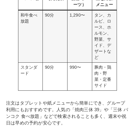
ーツ）
メニュー
和牛食べ
90分
1,290〜
タン、カ
放題
ルビ、ロ
ース、ホ
ルモン、
野菜、サ
イド、デ
ザートな
ど
スタンダ
90分
990〜
豚肉・鶏
ード
肉・野
菜・定番
サイド
注文はタブレットや紙メニューから簡単にでき、グループ
利用にもおすすめです。人気の「焼肉三休 39」や「三休 バ
ンコク 食べ放題」などで検索されることも多く、週末や祝
日は早めの予約が安心です。