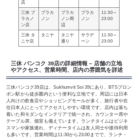
店
三休 プ
プラカ
プラカ
プラカ
11:30～
ラカノ
ノン
ノン周
ノン
23:00
ン店
辺
三休 タ
タニヤ
タニヤ
サラデ
11:30～
ニヤ店
通り
ーン
23:00
三休 バンコク 39店の詳細情報 – 店舗の立地
やアクセス、営業時間、店内の雰囲気を詳述
三休バンコク39店は、Sukhumvit Soi 39にあり、BTSプロン
ポン駅から徒歩圏内という便利な立地です。周辺には日本
人向けの飲食店やショッピングモールが多く、旅行者や在
住日本人にとってアクセスしやすい環境です。店内は落ち
着いた和モダンなインテリアで統一され、カウンター席や
テーブル席、個室も備えています。ランチタイムはビジネ
スマンや家族連れ、ディナータイムは友人同士や接待利用
も多いです。営業時間は11:30から23:00までで、ランチ・