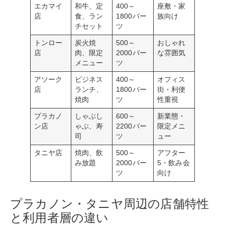
エカマイ
和牛、定
400～
座敷・家
店
食、ラン
1800バー
族向け
チセット
ツ
トンロー
炭火焼
500～
おしゃれ
店
肉、限定
2000バー
な雰囲気
メニュー
ツ
アソーク
ビジネス
400～
オフィス
店
ランチ、
1800バー
街・利便
焼肉
ツ
性重視
プラカノ
しゃぶし
600～
新業態・
ン店
ゃぶ、寿
2200バー
限定メニ
司
ツ
ュー
タニヤ店
焼肉、飲
500～
アフター
み放題
2000バー
5・飲み会
ツ
向け
プラカノン・タニヤ周辺の店舗特性
と利用者層の違い