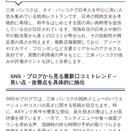
三休 バンコクは、タイ・バンコクで日本人を中心に高い人
気を集めている焼肉レストランです。日本の焼肉文化を本
格的に再現し、和牛をはじめとする質の高い肉料理を提供
している点が注目されています。現地在住の日本人や旅行
中の観光客から多くの口コミが寄せられ、その信頼性や満
足度の高さが伺えます。複数店舗展開しており、アソーク
やエカマイ、プロンポンなど主要エリアからのアクセスも
良好です。実際の利用者の声をもとに、三休 バンコクの強
みや評価ポイントを詳しく分析します。
SNS・ブログから見る最新口コミトレンド –
良い点・改善点を具体的に抽出
SNSやブログでは、三休 バンコクの焼肉メニューのバリエ
ーションやコスパの高さに関する投稿が目立ちます。特
に、A5ランク和牛や豊富な部位、炭火焼きの香ばしさが高
評価を得ています。一方で、ランチメニューや食べ放題プ
ランを求める声、混雑時の待ち時間や予約の取りづらさを
指摘する意見も見受けられます。下記は主なトレンドをま