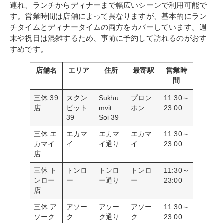
連れ、ランチからディナーまで幅広いシーンで利用可能で
す。営業時間は店舗によって異なりますが、基本的にラン
チタイムとディナータイムの両方をカバーしています。週
末や祝日は混雑するため、事前に予約して訪れるのがおす
すめです。
店舗名
エリア
住所
最寄駅
営業時
間
三休 39
スクン
Sukhu
プロン
11:30～
店
ビット
mvit
ポン
23:00
39
Soi 39
三休 エ
エカマ
エカマ
エカマ
11:30～
カマイ
イ
イ通り
イ
23:00
店
三休 ト
トンロ
トンロ
トンロ
11:30～
ンロー
ー
ー通り
ー
23:00
店
三休 ア
アソー
アソー
アソー
11:30～
ソーク
ク
ク通り
ク
23:00