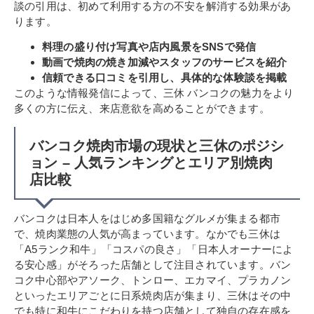
談の引用は、初めて利用する方の不安を解消する効果があ
ります。
料理の盛り付け写真や店内風景をSNSで発信
動画で焼肉の焼き加減やスタッフのサービスを紹介
信頼できる口コミを引用し、具体的な体験談を掲載
このような情報発信によって、三休 バンコクの魅力をより
多くの方に伝え、来店意欲を高めることができます。
バンコク焼肉市場の現状と三休のポジシ
ョン – 人気ランキングとエリア別焼肉
店比較
バンコクは日本人をはじめ多国籍なグルメが集まる都市
で、焼肉業態の人気が高まっています。なかでも三休は
「A5ランク和牛」「コスパの良さ」「日本人オーナーによ
る安心感」がそろった店舗として注目されています。バン
コク中心部やアソーク、トンロー、エカマイ、プラカノン
といったエリアごとに日系焼肉店が集まり、三休はその中
でも特に和牛にこだわりを持つ店舗として独自の存在感を