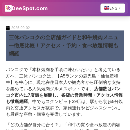
DeeSpot.com
ENG
2025-09-02
三休バンコクの全店舗ガイドと和牛焼肉メニュ
ー徹底比較！アクセス・予約・食べ放題情報も
網羅
バンコクで「本格焼肉を手頃に味わいたい」と考えている
方へ。三休 バンコクは、【A5ランクの鹿児島・仙台産和
牛】を中心に、現地在住日本人や観光客から圧倒的な支持
を集めている人気焼肉グルメスポットです。
店舗数はバン
コク市内に7店舗を展開し、各店の営業時間・アクセス情報
も徹底網羅
。中でもスクンビット39店は、駅から徒歩5分以
内と交通アクセスが抜群で、家族連れやビジネスシーンに
も最適な座敷・個室を完備しています。
「どの店舗が自分に合う？」「和牛の質や食べ放題の内容