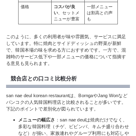
価格
コスパが良
一部メニュー
い
、セットメ
は割高との声
ニューが豊富
も
このように、多くの利用者が味や雰囲気、サービスに満足
しています。特に焼肉とサイドディッシュの野菜が新鮮
で、韓国本場の味を求める方におすすめです。一方で、混
雑時のサービス低下や一部メニューの価格について指摘す
る意見も見られます。
競合店との口コミ比較分析
san nae deul korean restaurantは、BorngaやJang Wonなど
バンコクの人気韓国料理店と比較されることが多いです。
下記のポイントで差別化が図られています。
メニューの幅広さ
：san nae deulは焼肉だけでなく、
多彩な韓国料理（チゲ、ビビンバ、キムチ盛り合わせ
など）が揃い、家族連れやグループ利用にも対応しや