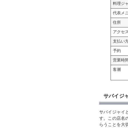
料理ジ
代表メ
住所
アクセ
支払い
予約
営業時
客層
サバイジ
サバイジャイ
す。この店名
らうことを大