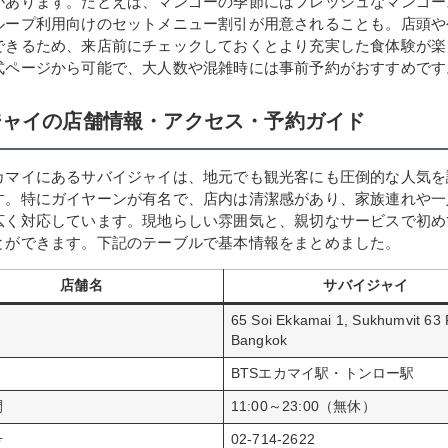
があります。たとえば、マンゴーの季節にはフレッシュなマンゴー
ループ利用向けのセットメニュー割引が用意されることも。店頭や
できるため、来店前にチェックしておくとより充実した食体験が楽
式ページから可能で、大人数や混雑時には事前予約がおすすめです
ジャイの店舗情報・アクセス・予約ガイド
カマイにあるサバイジャイは、地元でも観光客にも圧倒的な人気を
す。特にガイヤーンが有名で、店内は清潔感があり、家族連れや一
広く対応しています。現地らしい雰囲気と、親切なサービスで初め
とができます。下記のテーブルで基本情報をまとめました。
店舗名
サバイジャイ
65 Soi Ekkamai 1, Sukhumvit 63
Bangkok
BTSエカマイ駅・トンロー駅
間
11:00～23:00（無休）
号
02-714-2622