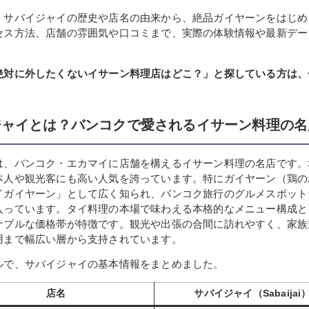
、サバイジャイの歴史や店名の由来から、絶品ガイヤーンをはじめ
セス方法、店舗の雰囲気や口コミまで、実際の体験情報や最新デー
。
絶対に外したくないイサーン料理店はどこ？」と探している方は、
。
ジャイとは？バンコクで愛されるイサーン料理の名
は、バンコク・エカマイに店舗を構えるイサーン料理の名店です。
本人や観光客にも高い人気を誇っています。特にガイヤーン（鶏の
イガイヤーン」として広く知られ、バンコク旅行のグルメスポット
入っています。タイ料理の本場で味わえる本格的なメニュー構成と
ナブルな価格帯が特徴です。観光や出張の合間に訪れやすく、家族
用まで幅広い層から支持されています。
ルで、サバイジャイの基本情報をまとめました。
店名
サバイジャイ（Sabaijai