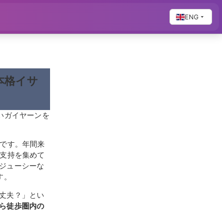
ENG
本格イサ
いガイヤーンを
店です。年間来
な支持を集めて
ジューシーな
す。
丈夫？」とい
ら徒歩圏内の