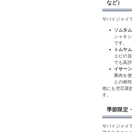
など）
サバイジャイ
ソムタム
シャキシ
です。
トムヤム
エビの旨
でも高評
イサーン
豚肉を使
との相性
他にも空芯菜
す。
季節限定
サバイジャイ