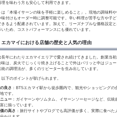
料理を味わう方も安心して利用できます。
トは「本場イサーンの味を手軽に楽しめること」。現地の調味料や
や味付けもオーダー時に調整可能です。辛い料理が苦手な方や子ど
できるよう配慮されています。加えて、リーズナブルな価格設定と
多いため、コストパフォーマンスにも優れています。
・エカマイにおける店舗の歴史と人気の理由
は長年にわたりエカマイエリアで愛され続けてきました。創業当初
の味は、炭火でじっくり焼き上げることで外はパリッと中はジュー
伝統の調理法が、多くのリピーターを生み出しています。
、以下のポイントが挙げられます。
の良さ
：BTSエカマイ駅から徒歩圏内で、観光やショッピングの
地です。
ニュー
：ガイヤーンやソムタム、イサーンソーセージなど、伝統
富に揃っています。
価の高さ
：旅行サイトやブログでも高評価が多く、実際に食べた
分かります。