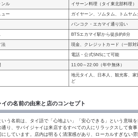
ャンル
イサーン料理（タイ東北部料理）
ニュー
ガイヤーン、ソムタム、トムヤム
バンコク・エカマイ通り沿い
ス
BTSエカマイ駅から徒歩約8分
方法
現金、クレジットカード（一部対
電話・公式SNSにて可能
間
11:00～22:00（年中無休）
地元タイ人、日本人、観光客、家
ど
ャイの名前の由来と店のコンセプト
という名前は、タイ語で「心地よい」「安心できる」という意味を
の通り、サバイジャイは来店するすべての人にリラックスして食事
切にしています。店内は明るく清潔感があり、ローカルすぎない雰