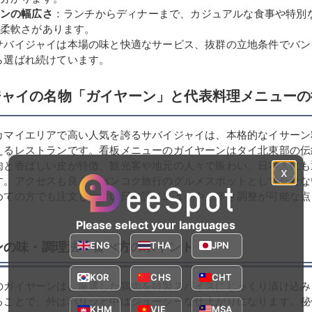
ンの幅広さ
：ランチからディナーまで、カジュアルな食事や特別
柔軟さがあります。
サバイジャイは本場の味と快適なサービス、抜群の立地条件でバン
ら選ばれ続けています。
ジャイの名物「ガイヤーン」と代表料理メニューの
カマイエリアで高い人気を誇るサバイジャイは、本格的なイサーン
えるレストランです。看板メニューのガイヤーンはタイ北東部の伝
肉と香ばしい皮が特徴。観光客や地元の人々で賑わい、日本人にも
x
す。アクセスも良く、バンコク旅行のグルメスポットとして外せな
めての方でも注文しやすい日本語メニューや、辛さ調整が可能な点
Please select your languages
ENG
THA
JPN
ンの味・調理法・食べ方のポイント
KOR
CHS
CHT
のガイヤーンは、厳選した鶏肉を特製スパイスにじっくり漬け込み
ることで、外はパリッと中はジューシーな仕上がりになります。秘
KHM
VIE
MSA