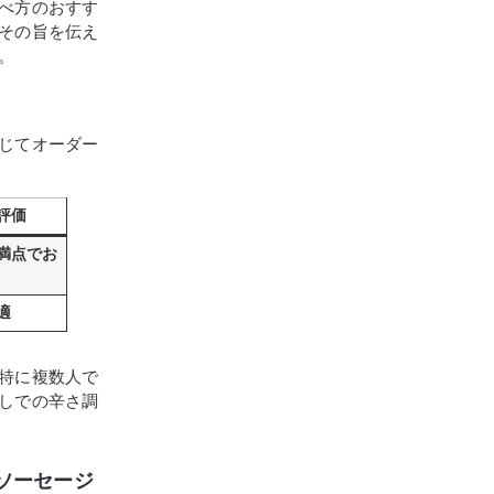
べ方のおすす
その旨を伝え
。
じてオーダー
評価
満点でお
適
特に複数人で
しでの辛さ調
ソーセージ