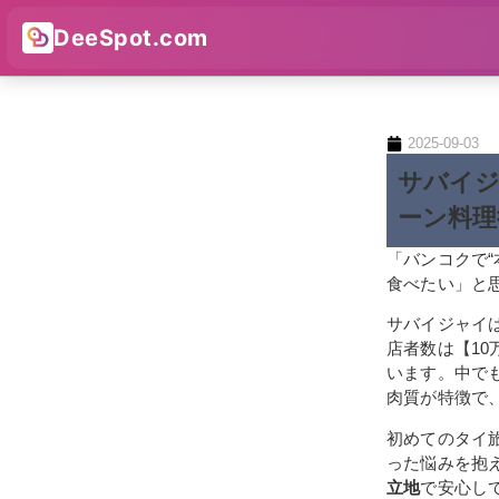
DeeSpot.com
2025-09-03
サバイ
ーン料理
「バンコクで
食べたい」と
サバイジャイ
店者数は【1
います。中で
肉質が特徴で
初めてのタイ
った悩みを抱
立地
で安心し