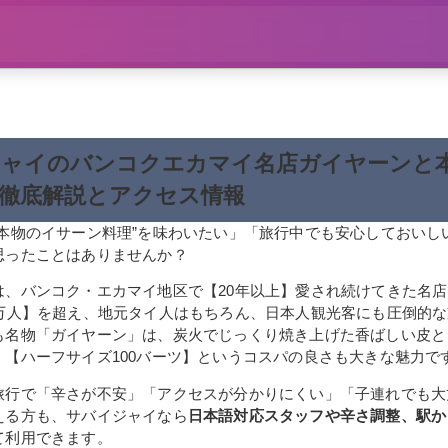
ジャイのバンコクエカマイ名店ガイヤーンと
徹底解説とアクセス情報
“本物のイサーン料理”を味わいたい」「旅行中でも安心しておいし
思ったことはありませんか？
は、バンコク・エカマイ地区で【20年以上】愛され続けてきた名
0万人】を超え、地元タイ人はもちろん、日本人観光客にも圧倒的
も名物「ガイヤーン」は、炭火でじっくり焼き上げた香ばしい皮と
、【ハーフサイズ100バーツ】というコスパの良さも大きな魅力で
旅行で「辛さが不安」「アクセスが分かりにくい」「子連れでも大
える方も、サバイジャイなら
日本語対応スタッフや辛さ調整、駅か
て利用できます。