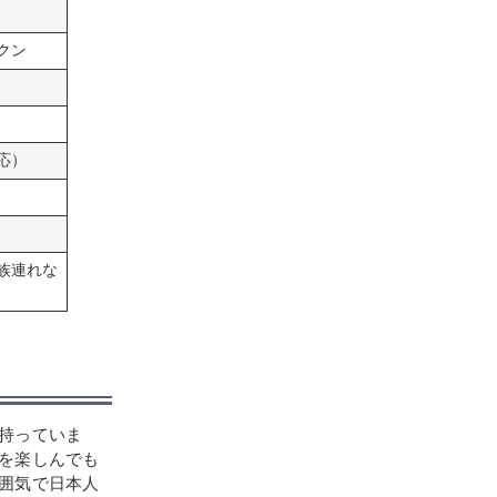
クン
応）
族連れな
持っていま
を楽しんでも
囲気で日本人