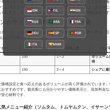
リ辛のバランスが絶妙で、鶏肉の旨みを最大限に引き立てます。食
やソムタムと一緒に味わうスタイル。辛さが苦手な方は、注文時に
IDN
FIL
HIN
もらえます。ドリンクは冷えたビールやタイティーが相性抜群です
ンのサイズ・価格帯とコスパ評価
RUS
ARA
FRA
のガイヤーンはハーフサイズとフルサイズが選べ、人数や用途に応
DEU
ESP
POR
格は以下の通りです。
ITA
MMR
サイズ
価格（バーツ）
目安人数
コスパ
100
1～2
ボリューム
得
190
2～4
シェアに最
な価格設定と食べ応えのあるボリュームが高く評価されています。
におすすめです。観光客にも分かりやすい価格表示と、追加料金な
が安心材料です。
人気メニュー紹介（ソムタム、トムヤムクン、イサーン