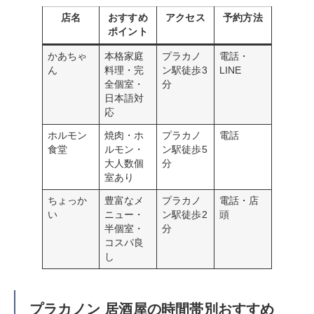
店名
おすすめ
アクセス
予約方法
ポイント
かあちゃ
本格家庭
プラカノ
電話・
ん
料理・完
ン駅徒歩3
LINE
全個室・
分
日本語対
応
ホルモン
焼肉・ホ
プラカノ
電話
食堂
ルモン・
ン駅徒歩5
大人数個
分
室あり
ちょっか
豊富なメ
プラカノ
電話・店
い
ニュー・
ン駅徒歩2
頭
半個室・
分
コスパ良
し
プラカノン 居酒屋の時間帯別おすすめ