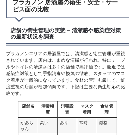
プラカノン 居酒屋の衛生・安全・サー
ビス面の比較
店舗の衛生管理の実態 – 清潔感や感染症対策
の最新状況を調査
プラカノンエリアの居酒屋では、清潔感と衛生管理が重視
されています。店内はこまめな清掃が行われ、特にテーブ
ルやトイレの清潔さは多くの店舗で高評価です。最近では
感染症対策として手指消毒や換気の徹底、スタッフのマス
ク着用が一般的になっています。食材の管理も厳しく、鮮
度重視の店舗が増加傾向です。下記は主要な衛生対応の比
較です。
店舗名
清掃頻
消毒設
マスク
食材管
度
置
着用
理
かあち
高い
あり
常時
厳格
ゃん