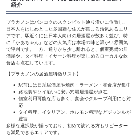
紹介
プラカノンはバンコクのスクンビット通り沿いに位置し、
日本人をはじめとした多国籍な住民が集まる活気あるエリ
アです。駅近くには日本人向けの居酒屋が数多く並び、特
に「かあちゃん」などの人気店は本場の味と温かい雰囲気
で評判です。一方、通りから少し離れると、個室完備の居
酒屋や、タイ料理・イサーン料理が楽しめるローカルな飲
食店も点在しています。
【プラカノンの居酒屋特徴リスト】
駅前には日系居酒屋や焼肉・ラーメン・和食店が集中
路地裏やソイ沿いに安い穴場居酒屋が点在
個室利用可能な店も多く、宴会やグループ利用にも対
応
タイ料理、イタリアン、ホルモン料理などジャンルが
豊富
多様な選択肢が揃っており、初めて訪れる方もリピーター
も満足できるエリアです。