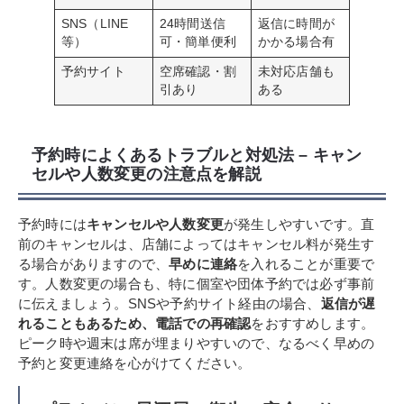
SNS（LINE
24時間送信
返信に時間が
等）
可・簡単便利
かかる場合有
予約サイト
空席確認・割
未対応店舗も
引あり
ある
予約時によくあるトラブルと対処法 – キャン
セルや人数変更の注意点を解説
予約時には
キャンセルや人数変更
が発生しやすいです。直
前のキャンセルは、店舗によってはキャンセル料が発生す
る場合がありますので、
早めに連絡
を入れることが重要で
す。人数変更の場合も、特に個室や団体予約では必ず事前
に伝えましょう。SNSや予約サイト経由の場合、
返信が遅
れることもあるため、電話での再確認
をおすすめします。
ピーク時や週末は席が埋まりやすいので、なるべく早めの
予約と変更連絡を心がけてください。