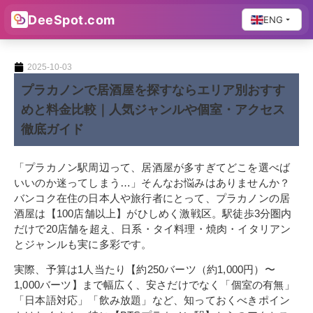
DeeSpot.com
ENG
2025-10-03
プラカノンで居酒屋を探すならエリア別おすす
めと料金比較｜人気ジャンルや個室・アクセス
徹底ガイド
「プラカノン駅周辺って、居酒屋が多すぎてどこを選べば
いいのか迷ってしまう…」そんなお悩みはありませんか？
バンコク在住の日本人や旅行者にとって、プラカノンの居
酒屋は【100店舗以上】がひしめく激戦区。駅徒歩3分圏内
だけで20店舗を超え、日系・タイ料理・焼肉・イタリアン
とジャンルも実に多彩です。
実際、予算は1人当たり【約250バーツ（約1,000円）〜
1,000バーツ】まで幅広く、安さだけでなく「個室の有無」
「日本語対応」「飲み放題」など、知っておくべきポイン