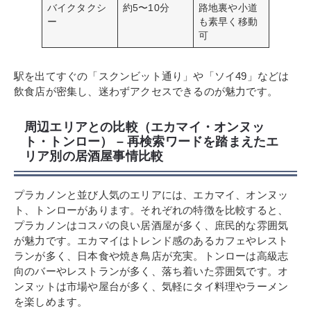
バイクタクシ
約5〜10分
路地裏や小道
ー
も素早く移動
可
駅を出てすぐの「スクンビット通り」や「ソイ49」などは
飲食店が密集し、迷わずアクセスできるのが魅力です。
周辺エリアとの比較（エカマイ・オンヌッ
ト・トンロー） – 再検索ワードを踏まえたエ
リア別の居酒屋事情比較
プラカノンと並び人気のエリアには、エカマイ、オンヌッ
ト、トンローがあります。それぞれの特徴を比較すると、
プラカノンはコスパの良い居酒屋が多く、庶民的な雰囲気
が魅力です。エカマイはトレンド感のあるカフェやレスト
ランが多く、日本食や焼き鳥店が充実。トンローは高級志
向のバーやレストランが多く、落ち着いた雰囲気です。オ
ンヌットは市場や屋台が多く、気軽にタイ料理やラーメン
を楽しめます。