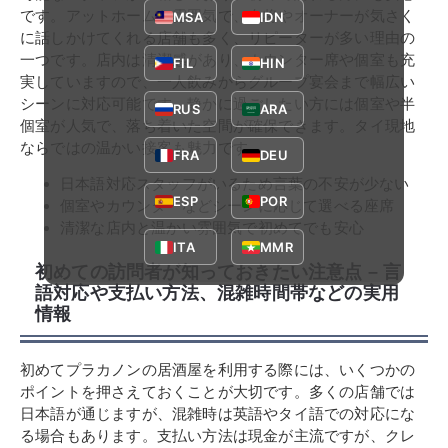
です。アットホームな雰囲気で、女将やオーナーが気さく
MSA
IDN
に話しかけてくれる店舗も多く、リピーターが多い理由の
一つです。店内は清潔感があり、カウンター席や個室も充
FIL
HIN
実していますので、一人飲みからグループ宴会まで幅広い
シーンに対応可能です。静かに過ごしたい方には個室や半
RUS
ARA
個室が人気で、落ち着いた空間が確保できます。タイ現地
ならではの温かい接客も魅力です。
FRA
DEU
日本語対応スタッフがいるため言葉の不安が少ない
ESP
POR
個室やカウンターなどシーンに応じて選べる座席
清潔な店内と温かい雰囲気で初めてでも安心
ITA
MMR
初めての訪問者が知っておきたい注意点 – 言
語対応や支払い方法、混雑時間帯などの実用
情報
初めてプラカノンの居酒屋を利用する際には、いくつかの
ポイントを押さえておくことが大切です。多くの店舗では
日本語が通じますが、混雑時は英語やタイ語での対応にな
る場合もあります。支払い方法は現金が主流ですが、クレ