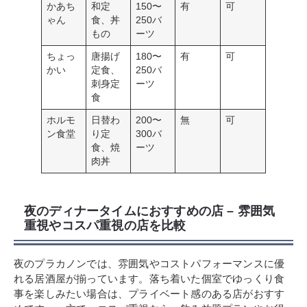
かあち
和定
150〜
有
可
ゃん
食、丼
250バ
もの
ーツ
ちょっ
唐揚げ
180〜
有
可
かい
定食、
250バ
刺身定
ーツ
食
ホルモ
日替わ
200〜
無
可
ン食堂
り定
300バ
食、焼
ーツ
肉丼
夜のディナータイムにおすすめの店 – 雰囲気
重視やコスパ重視の店を比較
夜のプラカノンでは、雰囲気やコストパフォーマンスに優
れる居酒屋が揃っています。落ち着いた個室でゆっくり食
事を楽しみたい場合は、プライベート感のある店がおすす