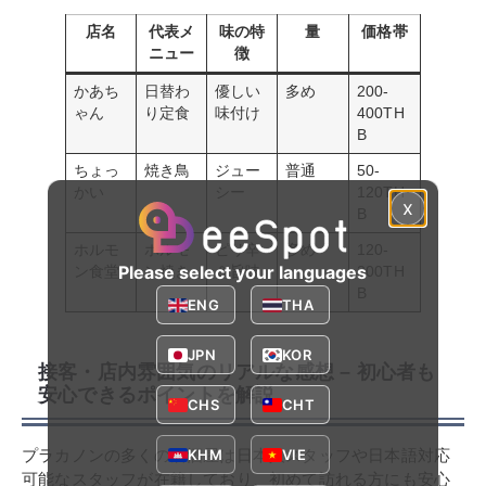
店名
代表メ
味の特
量
価格帯
ニュー
徴
かあち
日替わ
優しい
多め
200-
ゃん
り定食
味付け
400TH
B
ちょっ
焼き鳥
ジュー
普通
50-
かい
シー
120TH
x
B
ホルモ
ホルモ
ピリ辛
多め
120-
Please select your languages
ン食堂
ン焼き
＆旨味
300TH
B
ENG
THA
JPN
KOR
接客・店内雰囲気のリアルな感想 – 初心者も
安心できるポイントを解説
CHS
CHT
KHM
VIE
プラカノンの多くの居酒屋は日本人スタッフや日本語対応
可能なスタッフが在籍しており、初めて訪れる方にも安心