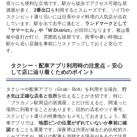
巡りにも便利な立地です。駅から徒歩でアクセス可能な居
酒屋が多く、
2番出口
を利用するとスムーズです。ソイ71や
スクンビット通り沿いには日系やタイ料理の人気店が点在
しています。駅を出て右手に進むと、
ランドマークとして
「サマーヒル」や「W District」
が目印になります。夜は看
板や提灯が灯り、雰囲気も抜群です。雨季や暑い時期は、
駅から近い店舗を事前にリストアップしておくと安心で
す。
タクシー・配車アプリ利用時の注意点 – 安心
して店に辿り着くためのポイント
タクシーや配車アプリ（Grab・Bolt）を利用する場合、
行
き先は正確な店名と住所
を伝えることが大切です。特に
「プラカノン駅周辺の居酒屋」とだけ伝えると、間違った
場所に到着することがあります。目的の店名やソイ番号、
スクンビット通りの何番地かもメモしておきましょう。配
車アプリでは、
地図ピンの位置がずれていないか事前に確
認
することも重要です。深夜帯は渋滞が減るため比較的ス
ムーズですが、帰りの配車も混雑する場合があるので注意