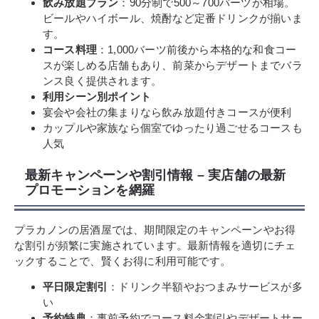
飲み放題プラン
：90分制で500～700バーツが相場。
ビールやハイボール、焼酎など定番ドリンクが揃いま
す。
コース料理
：1,000バーツ前後から本格的な和食コー
スが楽しめる店舗もあり、前菜からデザートまでバラ
ンス良く提供されます。
利用シーン別ポイント
宴会や会社の集まりなら飲み放題付きコースが便利
カップルや家族なら個室でゆったり過ごせるコースも
人気
最新キャンペーンや割引情報 – 実店舗の最新
プロモーションを網羅
プラカノンの居酒屋では、期間限定のキャンペーンやお得
な割引が頻繁に実施されています。最新情報を適切にチェ
ックすることで、賢くお得に利用可能です。
平日限定割引
：ドリンク半額やおつまみサービスが多
い
予約特典
：事前予約でコース料金割引やデザートサー