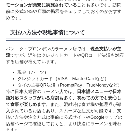
モーションが頻繁に実施されている
ことも多いです。訪問
前に公式SNSや店頭の掲示をチェックしておくのがおすす
めです。
支払い方法や現地事情について
バンコク・プロンポンのラーメン店では、
現金支払いが主
流
ですが、近年はクレジットカードやQRコード決済も対応
する店舗が増えています。
現金（バーツ）
クレジットカード（VISA、MasterCardなど）
タイの主要QR決済（PromptPay、TrueMoneyなど）
特に日本人経営のラーメン店では、
日本語メニューや日本
語対応スタッフがいる店舗も多く、初めての方でも安心し
て食事が楽しめます
。また、混雑時は食券機や整理券が導
入されているお店もあり、スムーズな注文が可能です。支
払い方法や注文方式は事前に公式サイトやGoogleマップの
店舗ページで確認しておくと、より快適にラーメンを味わ
えます。