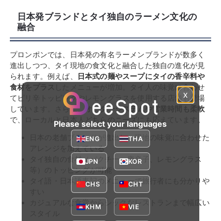
日本発ブランドとタイ独自のラーメン文化の
融合
プロンポンでは、日本発の有名ラーメンブランドが数多く
進出しつつ、タイ現地の食文化と融合した独自の進化が見
られます。例えば、
日本式の麺やスープにタイの香辛料や
食材をプラス
したメニューが増加。タイ人の味覚に合わせ
x
てピリ辛トッピングやレモングラスを使用する店舗も登場
しています。さらに、
オーダーシステムや営業時間も柔軟
で、ローカルと日本人どちらのニーズにも応えています。
Please select your languages
日本の老舗ブランドが進出し、現地の味覚に合わせた
ENG
THA
アレンジを加えている
タイ独自の食材（パクチー、唐辛子、レモングラス
JPN
KOR
等）のトッピングが可能
タイ語・日本語表記のメニューで旅行者にも分かりや
CHS
CHT
すい
カジュアルな食堂からシックなレストランまで幅広い
KHM
VIE
スタイル