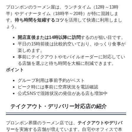
プロンポンのラーメン屋は、ランチタイム（12時～13時
半）やディナータイム（18時半～20時）が特に混雑しま
す。
待ち時間を短縮するコツ
を活用して快適に利用しまし
ょう。
開店直後または14時以降に訪問
するのが狙い目です。
平日の15時前後は比較的空いており、ゆっくり食事が
楽しめます。
事前にテイクアウトやモバイルオーダーに対応してい
る店舗を選ぶと待ち時間を大幅に削減できます。
ポイント
グループ利用は事前予約がベスト
ピーク時には事前に空席状況を電話確認
公式SNSで混雑状況の発信がある店も増加中
テイクアウト・デリバリー対応店の紹介
プロンポン界隈のラーメン店では、
テイクアウトやデリバ
リー
を実施する店舗が増えています。自宅やオフィスで本