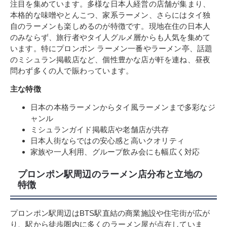
注目を集めています。多様な日本人経営の店舗が集まり、
本格的な味噌やとんこつ、家系ラーメン、さらにはタイ独
自のラーメンも楽しめるのが特徴です。現地在住の日本人
のみならず、旅行者やタイ人グルメ層からも人気を集めて
います。特にプロンポン ラーメン一番やラーメン亭、話題
のミシュラン掲載店など、個性豊かな店が軒を連ね、昼夜
問わず多くの人で賑わっています。
主な特徴
日本の本格ラーメンからタイ風ラーメンまで多彩なジ
ャンル
ミシュランガイド掲載店や老舗店が共存
日本人街ならではの安心感と高いクオリティ
家族や一人利用、グループ飲み会にも幅広く対応
プロンポン駅周辺のラーメン店分布と立地の
特徴
プロンポン駅周辺はBTS駅直結の商業施設や住宅街が広が
り、駅から徒歩圏内に多くのラーメン屋が点在していま