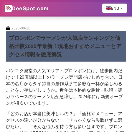
DeeSpot.com
ENG
2025-09-26
プロンポンでラーメンが人気店ランキングと価
格比較2025年最新！現地おすすめメニューとア
クセス情報を徹底解説
バンコク屈指の人気エリア・プロンポンには、徒歩圏内だ
けで【20店舗以上】のラーメン専門店がひしめき合い、日
本の名店からタイ独自の創作系まで多彩な一杯が楽しめる
ことをご存知でしょうか。近年は本格的な豚骨・味噌・鶏
ガラベースのラーメン店が急増し、2024年には新規オープ
ンが相次いでいます。
「どのお店が本当に美味しいの？」「価格やメニュー、ア
クセスの違いが分からない」「せっかくなら失敗せずに選
びたい」——そんな悩みを持つ方も多いはずです。プロン