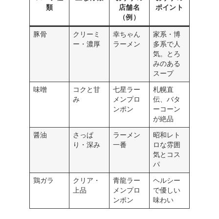
類
店舗名
ポイント
（例）
豚骨
クリーミ
幸ちゃん
家系・博
ー・濃厚
ラーメン
多系で人
気。とろ
みのある
スープ
味噌
コクと甘
七星ラー
札幌直
み
メンプロ
伝、バタ
ンポン
ーコーン
が絶品
醤油
さっぱ
ラーメン
昭和レト
り・深み
一番
ロな雰囲
気とコス
パ
鶏ガラ
クリア・
青龍ラー
ヘルシー
上品
メンプロ
で優しい
ンポン
味わい