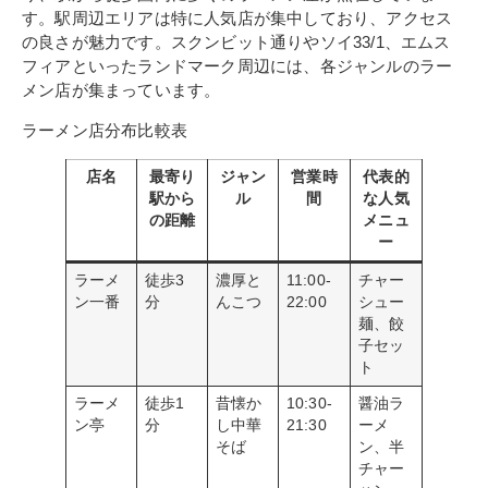
す。駅周辺エリアは特に人気店が集中しており、アクセス
の良さが魅力です。スクンビット通りやソイ33/1、エムス
フィアといったランドマーク周辺には、各ジャンルのラー
メン店が集まっています。
ラーメン店分布比較表
店名
最寄り
ジャン
営業時
代表的
駅から
ル
間
な人気
の距離
メニュ
ー
ラーメ
徒歩3
濃厚と
11:00-
チャー
ン一番
分
んこつ
22:00
シュー
麺、餃
子セッ
ト
ラーメ
徒歩1
昔懐か
10:30-
醤油ラ
ン亭
分
し中華
21:30
ーメ
そば
ン、半
チャー