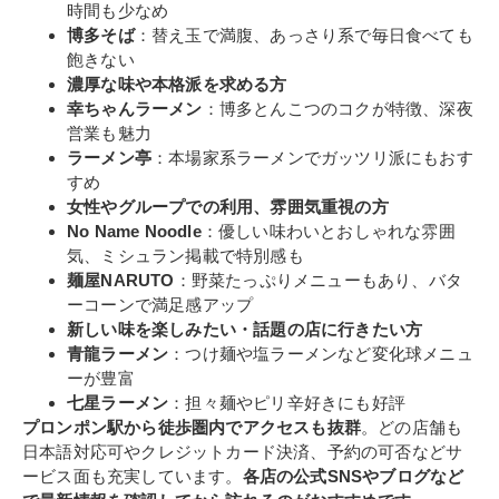
時間も少なめ
博多そば
：替え玉で満腹、あっさり系で毎日食べても
飽きない
濃厚な味や本格派を求める方
幸ちゃんラーメン
：博多とんこつのコクが特徴、深夜
営業も魅力
ラーメン亭
：本場家系ラーメンでガッツリ派にもおす
すめ
女性やグループでの利用、雰囲気重視の方
No Name Noodle
：優しい味わいとおしゃれな雰囲
気、ミシュラン掲載で特別感も
麺屋NARUTO
：野菜たっぷりメニューもあり、バタ
ーコーンで満足感アップ
新しい味を楽しみたい・話題の店に行きたい方
青龍ラーメン
：つけ麺や塩ラーメンなど変化球メニュ
ーが豊富
七星ラーメン
：担々麺やピリ辛好きにも好評
プロンポン駅から徒歩圏内でアクセスも抜群
。どの店舗も
日本語対応可やクレジットカード決済、予約の可否などサ
ービス面も充実しています。
各店の公式SNSやブログなど