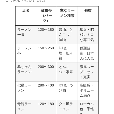
店名
価格帯
主なラー
特徴
（バー
メン種類
ツ）
ラーメン
120〜180
醤油、と
駅近・昭
一番
んこつ、
和レトロ
味噌
な雰囲気
ラーメン
150〜250
味噌、
種類豊
亭
塩、担々
富・日本
麺
人に人気
幸ちゃん
200〜300
とんこ
濃厚スー
ラーメン
つ・家系
プ・セッ
ト充実
七星ラー
280〜400
味噌、つ
高級感・
メン
け麺
ボリュー
ム満点
青龍ラー
120〜180
タイ風ラ
ローカル
メン
ーメン
色・手軽