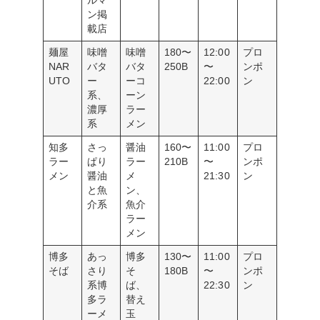
ルマ
ン掲
載店
麺屋
味噌
味噌
180〜
12:00
プロ
NAR
バタ
バタ
250B
〜
ンポ
UTO
ー
ーコ
22:00
ン
系、
ーン
濃厚
ラー
系
メン
知多
さっ
醤油
160〜
11:00
プロ
ラー
ぱり
ラー
210B
〜
ンポ
メン
醤油
メ
21:30
ン
と魚
ン、
介系
魚介
ラー
メン
博多
あっ
博多
130〜
11:00
プロ
そば
さり
そ
180B
〜
ンポ
系博
ば、
22:30
ン
多ラ
替え
ーメ
玉