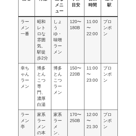
メニ
目安
時間
駅
ュー
ラー
昭和
しょ
120〜
11:00
プロ
メン
レト
う
180B
〜
ンポ
一番
ロな
ゆ・
22:00
ン
雰囲
味噌
気、
ラー
駅徒
メン
歩2分
幸ち
博多
博多
150〜
11:00
プロ
ゃん
とん
とん
220B
〜
ンポ
ラー
こつ
こつ
23:00
ン
メン
専
ラー
門、
メン
濃厚
白湯
ラー
家系
家系
170〜
12:00
プロ
メン
ラー
ラー
250B
〜
ンポ
亭
メン
メ
21:30
ン
の本
ン、