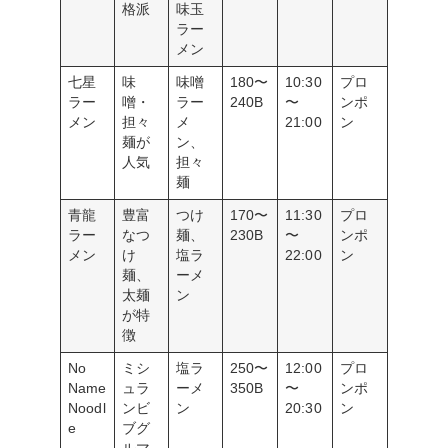
格派
味玉
ラー
メン
七星
味
味噌
180〜
10:30
プロ
ラー
噌・
ラー
240B
〜
ンポ
メン
担々
メ
21:00
ン
麺が
ン、
人気
担々
麺
青龍
豊富
つけ
170〜
11:30
プロ
ラー
なつ
麺、
230B
〜
ンポ
メン
け
塩ラ
22:00
ン
麺、
ーメ
太麺
ン
が特
徴
No
ミシ
塩ラ
250〜
12:00
プロ
Name
ュラ
ーメ
350B
〜
ンポ
Noodl
ンビ
ン
20:30
ン
e
ブグ