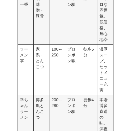
一番
味
ン駅
ロな
噌・
雰囲
豚骨
気、
低価
格、
居心
地◎
ラー
家
180～
プロ
徒歩5
濃厚
メン
系・
250
ンポ
分
スー
亭
とん
ン駅
プ、
こつ
セッ
トメ
ニュ
ー充
実
幸ち
博多
200～
プロ
徒歩4
本場
ゃん
風と
280
ンポ
分
博多
ラー
んこ
ン駅
直送
メン
つ
の
味、
深夜