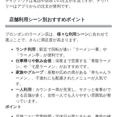
テイクアウトは電話や店頭での注文が主流ですが、デリバ
リーはアプリからの注文が便利です。
店舗利用シーン別おすすめポイント
プロンポンのラーメン店は、
様々な利用シーン
に合わせて
選ぶことで、さらに満足度が高まります。
ランチ利用
：駅近で回転が速い「ラーメン一番」や
「ラーメン亭」が便利です。
仕事帰りや飲み会後
：深夜まで営業する「青龍ラーメ
ン」や「七星ラーメン」がおすすめです。
家族やグループ
：座敷や広めの席がある「幸ちゃんラ
ーメン」、子連れにも配慮されたメニューが人気で
す。
一人利用
：カウンター席が充実し、サクッと食事がで
きる店舗が多く、女性一人でも入りやすい雰囲気が整
っています。
ポイント
店舗ごとに営業時間・定休日が異なるため、事前の確