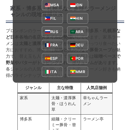
MSA
IDN
家系・博多系・札幌系など多様なラーメンジ
ャンルの現地展開状況
FIL
HIN
プロンポンのラーメンシーンは、
家系・博多系・札幌系な
RUS
ARA
ど日本各地の名店スタイルが勢揃い
しています。家系ラー
メンは
太麺と濃厚豚骨スープが特徴
で、がっつり食べたい
FRA
DEU
方におすすめ。博多系は
細麺と臭みのない豚骨スープ
が魅
力で、替え玉も人気サービスです。札幌系は
味噌ベースで
ESP
POR
野菜やバターがトッピングされ、ボリュームがあります
。
各ジャンルの人気店が競い合うことで、ラーメン好きも納
ITA
MMR
得のラインナップとなっています。
ジャンル
主な特徴
人気店舗例
家系
太麺・濃厚豚
幸ちゃんラー
骨・ほうれん
メン
草
博多系
細麺・クリー
ラーメン亭
ミー豚骨・替