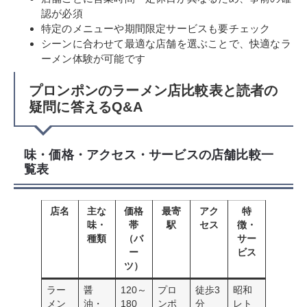
認が必須
特定のメニューや期間限定サービスも要チェック
シーンに合わせて最適な店舗を選ぶことで、快適なラ
ーメン体験が可能です
プロンポンのラーメン店比較表と読者の
疑問に答えるQ&A
味・価格・アクセス・サービスの店舗比較一
覧表
店名
主な
価格
最寄
アク
特
味・
帯
駅
セス
徴・
種類
（バ
サー
ー
ビス
ツ）
ラー
醤
120～
プロ
徒歩3
昭和
メン
油・
180
ンポ
分
レト