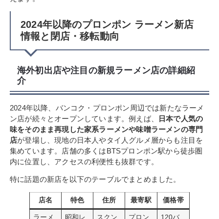
2024年以降のプロンポン ラーメン新店
情報と閉店・移転動向
海外初出店や注目の新規ラーメン店の詳細紹
介
2024年以降、バンコク・プロンポン周辺では新たなラーメ
ン店が続々とオープンしています。例えば、
日本で人気の
味をそのまま再現した家系ラーメンや味噌ラーメンの専門
店
が登場し、現地の日本人やタイ人グルメ層からも注目を
集めています。店舗の多くはBTSプロンポン駅から徒歩圏
内に位置し、アクセスの利便性も抜群です。
特に話題の新店を以下のテーブルでまとめました。
店名
特色
住所
最寄駅
価格帯
ラーメ
昭和レ
スクン
プロン
120バ