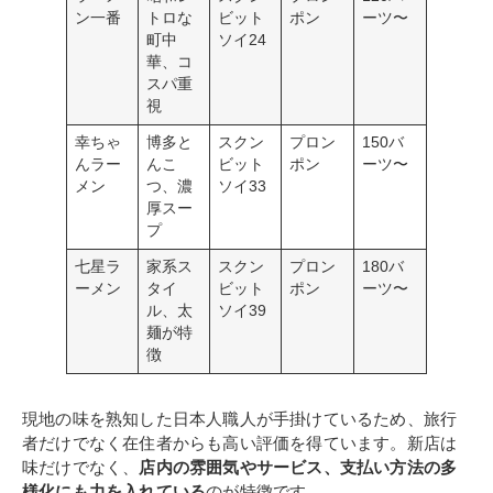
ン一番
トロな
ビット
ポン
ーツ〜
町中
ソイ24
華、コ
スパ重
視
幸ちゃ
博多と
スクン
プロン
150バ
んラー
んこ
ビット
ポン
ーツ〜
メン
つ、濃
ソイ33
厚スー
プ
七星ラ
家系ス
スクン
プロン
180バ
ーメン
タイ
ビット
ポン
ーツ〜
ル、太
ソイ39
麺が特
徴
現地の味を熟知した日本人職人が手掛けているため、旅行
者だけでなく在住者からも高い評価を得ています。新店は
味だけでなく、
店内の雰囲気やサービス、支払い方法の多
様化にも力を入れている
のが特徴です。