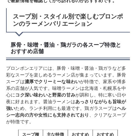
で最新情報を確認してから訪れるのがおすすめです。
スープ別・スタイル別で楽しむプロンポ
ンのラーメンバリエーション
豚骨・味噌・醤油・鶏ガラの各スープ特徴と
おすすめ店舗
プロンポンエリアには、豚骨・味噌・醤油・鶏ガラなど多
彩なスープを楽しめるラーメン店が集まっています。豚骨
スープは
濃厚でクリーミーな味わい
が特徴で、家系や博多
系の店舗が人気です。味噌ラーメンは北海道・札幌系を中
心に
コク深い味わいと野菜の甘み
が調和し、特に寒い日や
夜に好まれます。醤油ラーメンは
あっさりながらも旨味が
強い
ため、ランチ利用にも最適です。鶏ガラスープは
ヘル
シー志向の方や女性にも支持されており
、クリアなスープ
が特徴です。
スープ種
主な特徴
おすすめ
おすすめ