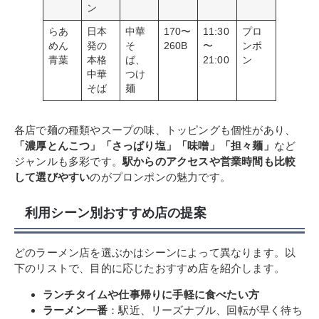
ン
らあ
日本
中華
170〜
11:30
プロ
めん
発の
そ
260B
〜
ンポ
青葉
本格
ば、
21:00
ン
中華
つけ
そば
麺
各店で麺の種類やスープの味、トッピングも個性があり、
「濃厚とんこつ」「さっぱり塩」「味噌」「担々麺」
など
ジャンルも多彩です。
駅からのアクセスや営業時間も比較
して選びやすい
のがプロンポンの魅力です。
利用シーン別おすすめ店の提案
どのラーメン店を選ぶかはシーンによって異なります。以
下のリストで、目的に応じたおすすめ店を紹介します。
ランチタイムや仕事帰りに手軽に食べたい方
ラーメン一番
：駅近、リーズナブル、回転が早く待ち