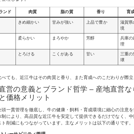
ランド
肉質
脂の質
香り
育
きめ細かい
甘みが強い
上品で豊か
滋賀県
境
柔らかい
まろやか
芳醇
兵庫の
理
とろける
こくがある
甘い
三重の
壌
比べても、近江牛はその肉質と香り、また育成へのこだわりが際立
直営の意義とブランド哲学 – 産地直営
と価格メリット
全頭一貫管理を徹底し、牛の健康・飼料・育成環境に細心の注意を
体制により、高品質な近江牛を安定して提供できるだけでなく、中
スト削減にもつながっています。主なメリットは以下の通りです。
トレーサビリティ管理