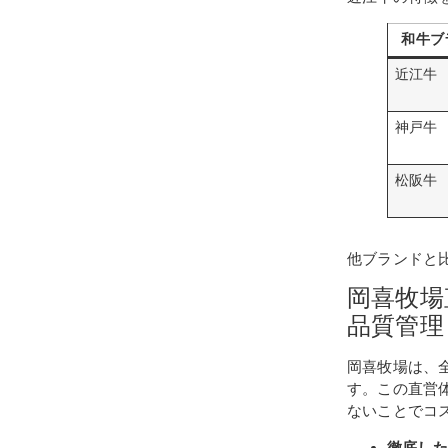
和牛ブ
近江牛
神戸牛
松阪牛
他ブランドと
岡喜牧場
品質管理
岡喜牧場は、
す。この直営
ないことでコ
徹底した