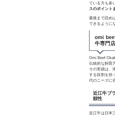
ている方も多
スのポイント
最後まで読め
できるように
omi b
牛専門
Omi Beef
伝統的な飼育
その実績は、
する役割を担っ
代のニーズに
近江牛ブ
頼性
近江牛は日本