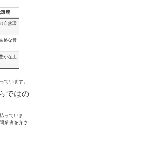
成環境
の自然環
厳格な管
豊かな土
っています。
ならではの
払っていま
間業者を介さ