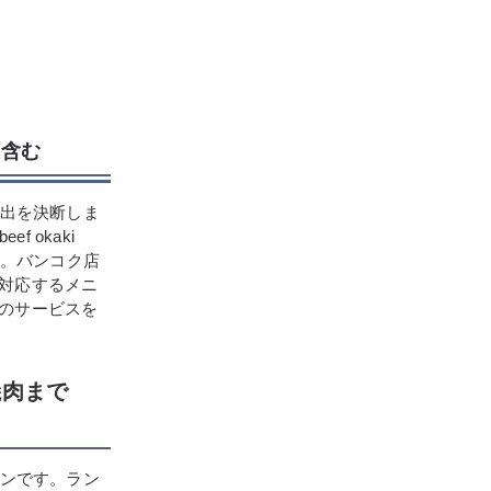
報含む
進出を決断しま
 okaki
います。バンコク店
対応するメニ
のサービスを
焼肉まで
ランです。ラン