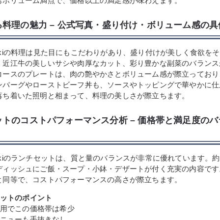
もボリューム満点で、価格以上の満足感が味わえます。
る料理の魅力 – 公式写真・盛り付け・ボリューム感の
f Okakiの料理は見た目にもこだわりがあり、盛り付けが美しく食欲を
、近江牛の美しいサシや肉厚なカット、彩り豊かな副菜のバランス
コースのプレートは、肉の艶やかさとボリューム感が際立っており
ンバーグやローストビーフ丼も、ソースやトッピングで華やかに仕
落ち着いた照明と相まって、料理の美しさが際立ちます。
ットのコストパフォーマンス分析 – 価格帯と満足度の
 Okakiのランチセットは、質と量のバランスが非常に優れています。約4
ディッシュにご飯・スープ・小鉢・デザートが付く充実の内容です
と同等で、コストパフォーマンスの高さが際立ちます。
ットのポイント
用でこの価格帯は希少
ニューも手抜きなし