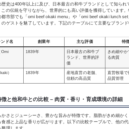
歴史は400年以上に及び、日本最古の和牛ブランドとして知られて
akiは、この伝統を守りながら、世界的にも高い評価を獲得しています
でも「omi beef okaki menu」や「omi beef okaki lunch 
くのゲストを魅了しています。下記のテーブルにて主要なブランド
ランド名
創業年
主な評価
特
Omi
1839年
日本最古の和牛ブ
きめ細やか
ランド、世界的評
る肉質
価
aki）
1839年
産地直営の老舗、
直営牧場で
信頼の高品質
品質管理
徴と他和牛との比較 – 肉質・香り・育成環境の詳細
らかさとジューシーさ、豊かな旨みが特徴です。脂肪がきめ細かく
る食感と上品な香りが広がります。以下の比較テーブルで、他の代
を整理します。