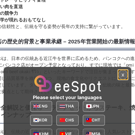
い肉を直送
の競争力
学が現れるおもてなし
の信頼性と、伝統を守る姿勢が長年の支持に繋がっています。
の歴史的背景と事業承継 – 2025年営業開始の最新情
f Okakiは、日本の伝統ある近江牛を世界に広めるため、バンコクへの
にバンコク店がオープン予定となっており、すでに現地では「omi beef
や「omi beef okaki รีวิว」といったキーワードで注目が集まって
x
同じ品質基準を維持しつつ、現地の食文化やリクエストにも柔軟に
定しています。タイ国内で高まる和牛需要に応え、伝統の味と最新
な拠点として期待されています。
Please select your languages
ENG
THA
JPN
全解説と価格帯 – ランチセットからステーキ、
ラインナップ
KOR
CHS
CHT
f Okakiは、伝統の近江牛を活かした多彩なメニューが揃う人気レスト
KHM
VIE
MSA