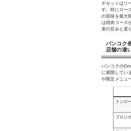
チセットはリ
す。特にロー
の旨味を最大限
は焼肉コースが
来の甘みと柔
バンコク
店舗の違
バンコクのOmi
に展開してい
や限定メニュ
トンロ
プロン