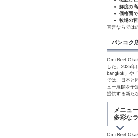
鮮度の高
価格面で
牧場の哲
直営ならでは
バンコク店
Omi Bee
した。2025年
bangkok」
では、日本と
ュー展開を予
提供する新た
メニュー
多彩な
Omi Bee