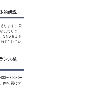
具体的解説
そそります。公
が伝わりま
、SNS映えも
上げられてい
バランス検
00〜800バー
。肉の質はデ