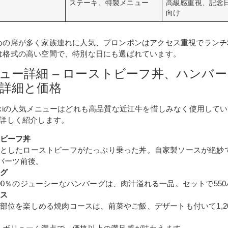
ステーキ、特製メニュー
高級感重視、記念
向け
めの席が多く家族連れに人気、プロンポンはアクセス重視でランチ
は格式の高い空間で、特別な日にも選ばれています。
ュー詳細 – ローストビーフ丼、ハンバ
詳細と価格
f Okakiの人気メニューはどれも高品質な近江牛を惜しみなく使用して
を詳しく紹介します。
ビーフ丼
としたローストビーフがたっぷり乗った丼。自家製ソースが絶妙
0バーツ前後。
グ
00％のジューシーなハンバーグは、肉汁溢れる一品。セットで55
ス
部位を楽しめる焼肉コースは、前菜やご飯、デザートも付いて1,2