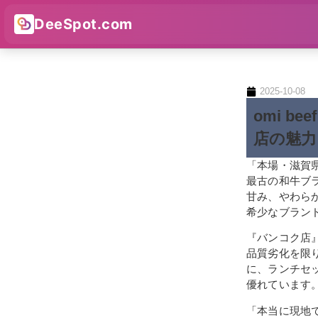
DeeSpot.com
2025-10-08
omi b
店の魅力
「本場・滋賀県で
最古の和牛ブ
甘み、やわら
希少なブラン
『バンコク店
品質劣化を限
に、ランチセ
優れています
「本当に現地