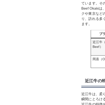
ています。その
Beef Ok
クや東京などの都市部
り、訪れる多
ます。
ブ
近江牛（
Beef）
岡喜（Ok
近江牛の特
近江牛は、柔
瞬間にとろけ
近江牛の特徴