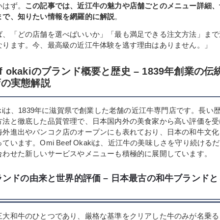
いはず。
この記事では、近江牛の魅力や店舗ごとのメニュー詳細、
まで、知りたい情報を網羅的に解説
。
ば、「どの店舗を選べばいいか」「最も満足できる注文方法」まで
なります。今、最高級の近江牛体験を逃す理由はありません。」
eef okakiのブランド概要と歴史 – 1839年創業の
店の実態解説
 Okakiは、1839年に滋賀県で創業した老舗の近江牛専門店です。長
方法と徹底した品質管理で、日本国内外の美食家から高い評価を受
海外進出やバンコク店のオープンにも表れており、日本の和牛文化
ています。Omi Beef Okakiは、近江牛の美味しさを守り続ける
合わせた新しいサービスやメニューも積極的に展開しています。
ランドの由来と世界的評価 – 日本最古の和牛ブランド
三大和牛のひとつであり、厳格な基準をクリアした牛のみが名乗る