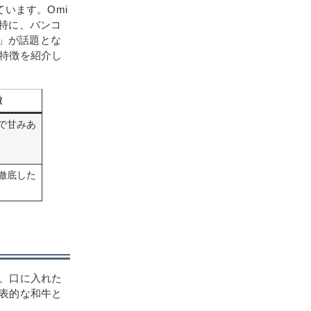
います。Omi
。特に、バンコ
set」が話題とな
特徴を紹介し
徴
で甘みあ
徹底した
、口に入れた
表的な和牛と