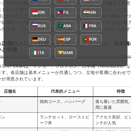
ーズナブルな価格で楽しめ、焼肉やステーキのコースも幅広く用意
ストビーフ丼やハンバーグ、焼肉コースは定番の人気メニューで、
IDN
FIL
HIN
に引き出しています。価格帯はランチセットが約400〜800バー
1,200バーツ前後からと、上質な近江牛を手軽に味わえるのが魅
RUS
ARA
FRA
らかさは、バンコクの中でも評価が高く、初めて訪れる方にもおす
DEU
ESP
POR
各店舗のメニュー比較 – トンロー、プロンポン、日本
いと特徴
ITA
MMR
 Beef Okakiは、トンロー、プロンポン、日本橋（Nihonbashi
ます。各店舗は基本メニューが共通しつつ、立地や客層に合わせて
ーが用意されています。
店舗名
代表的メニュー
特徴
ー
焼肉コース、ハンバーグ
落ち着いた雰囲気
用に最適
ポン
ランチセット、ローストビ
アクセス良好、ビ
ーフ丼
ンチが人気