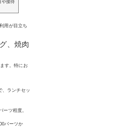
日や接待
利用が目立ち
ーグ、焼肉
います。特にお
で、ランチセッ
0バーツ程度。
00バーツか