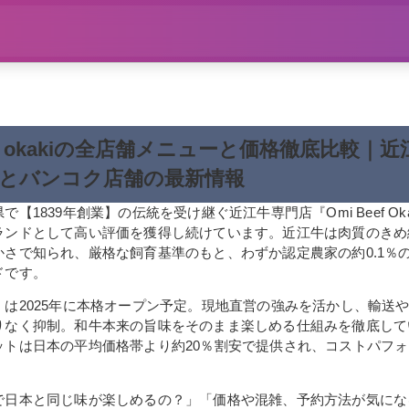
eef okakiの全店舗メニューと価格徹底比較｜
とバンコク店舗の最新情報
【1839年創業】の伝統を受け継ぐ近江牛専門店『Omi Beef Ok
ランドとして高い評価を獲得し続けています。近江牛は肉質のきめ
かさで知られ、厳格な飼育基準のもと、わずか認定農家の約0.1％
ドです。
』は2025年に本格オープン予定。現地直営の強みを活かし、輸送
りなく抑制。和牛本来の旨味をそのまま楽しめる仕組みを徹底して
ットは日本の平均価格帯より約20％割安で提供され、コストパフ
。
で日本と同じ味が楽しめるの？」「価格や混雑、予約方法が気にな