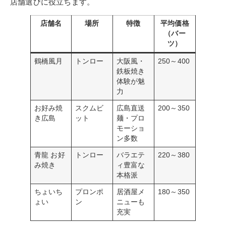
店舗選びに役立ちます。
店舗名
場所
特徴
平均価格
（バー
ツ）
鶴橋風月
トンロー
大阪風・
250～400
鉄板焼き
体験が魅
力
お好み焼
スクムビ
広島直送
200～350
き広島
ット
麺・プロ
モーショ
ン多数
青龍 お好
トンロー
バラエテ
220～380
み焼き
ィ豊富な
本格派
ちょいち
プロンポ
居酒屋メ
180～350
ょい
ン
ニューも
充実