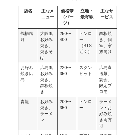
店名
主なメ
価格帯
立地・
主なサ
ニュー
（バー
最寄駅
ービス
ツ）
鶴橋風
大阪風
250〜
トンロ
鉄板焼
月
お好み
400
ー
き、個
焼き、
（BTS
室、家
焼きそ
近く）
族向け
ば
お好み
広島風
220〜
スクン
広島直
焼き広
お好み
350
ビット
送麺、
島
焼き、
宴会、
鉄板焼
限定プ
き
ロモ
青龍
お好み
200〜
トンロ
ラーメ
焼き、
350
ー
ン・お
ラーメ
好み焼
ン
き両方
可