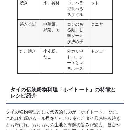
焼き
水、具材
ロ、ヘラ
ット
で食べる
スタイル
焼きそば
中華麺、
コシのあ
タニヤ
野菜、肉
る麺、甘
辛ソース
が決め手
たこ焼き
小麦粉、
外カリ中
トンロー
たこ
トロ、ソ
ースとマ
ヨネーズ
タイの伝統粉物料理「ホイトート」の特徴と
レシピ紹介
タイの粉物料理として代表的なのが「ホイトート」です。
これは牡蠣やムール貝をたっぷり使ったタイ風お好み焼き
とも呼ばれ、もちもちの生地と海鮮の旨みが魅力。屋台や