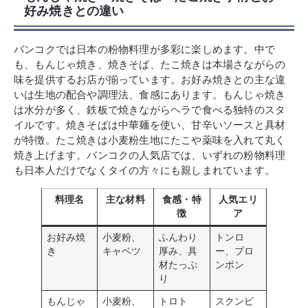
好み焼きとの違い
バンコクでは日本の粉物料理が多彩に楽しめます。中で
も、もんじゃ焼き、焼きそば、たこ焼きは本場さながらの
味を提供するお店が揃っています。お好み焼きとの主な違
いは生地の配合や調理法、食感にあります。もんじゃ焼き
は水分が多く、鉄板で焼きながらヘラで食べる独特のスタ
イルです。焼きそばは中華麺を使い、甘辛いソースと具材
が特徴。たこ焼きは小麦粉生地にたこや薬味を入れて丸く
焼き上げます。バンコクの人気店では、いずれの粉物料理
も日本人だけでなくタイの方々にも親しまれています。
料理名
主な材料
食感・特
人気エリ
徴
ア
お好み焼
小麦粉、
ふんわり
トンロ
き
キャベツ
厚み、具
ー、プロ
材たっぷ
ンポン
り
もんじゃ
小麦粉、
トロト
スクンビ