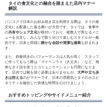
タイの食文化との融合を踏まえた店内マナー
解説
バンコクで日本のお好み焼き店を利用する際は、タイの食
文化にも配慮した振る舞いが大切です。タイでは、食事中
の
共有やシェア文化
が根付いており、複数人で異なるメニ
ューを注文し、みんなで取り分けて楽しむスタイルが一般
的です。日本と同様に
静かな会話や清潔な服装
も好まれま
す。
また、鉄板焼きのパフォーマンスは人気が高く、スタッフ
に作ってもらう際は「マイペンライ（大丈夫）」など、簡
単なタイ語を使うとコミュニケーションも円滑になりま
す。店内では靴を脱ぐ必要はありませんが、
大声や立ち歩
きは控える
のがマナーです。日本の雰囲気とタイのホスピ
タリティを融合した快適な時間を心がけましょう。
おすすめトッピングやサイドメニュー紹介