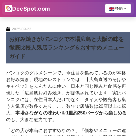
DeeSpot.com
ENG
2025-09-23
お好み焼きがバンコクで本場広島と大阪の味を
徹底比較人気店ランキング＆おすすめメニュー
ガイド
バンコクのグルメシーンで、今注目を集めているのが本格
お好み焼き。現地のレストランでは、【広島直送のそばや
キャベツ】をふんだんに使い、日本と同じ厚みと食感を再
現した「広島風お好み焼き」が提供されています。実はバ
ンコクには、在住日本人だけでなく、タイ人や観光客も集
う人気店が数多くあり、ここ数年で店舗数は20店以上に拡
大。
本場さながらの味わいを1皿約250バーツから楽しめる
のも、大きな魅力です。
「どの店が本当におすすめなの？」「価格やメニューの違