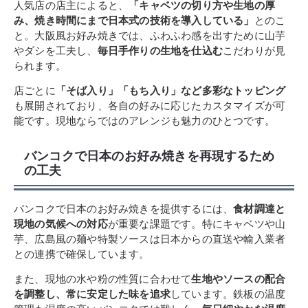
人気店の店主によると、
「キャベツの切り方や生地の厚
み、焼き時間にまで日本式の技術を導入している」
とのこ
と。大阪風お好み焼きでは、ふわふわ感を出すために山芋
やダシを工夫し、
毎日手作りの生地を仕込む
こだわりが見
られます。
店ごとに
「そば入り」「もち入り」など多彩なトッピング
も展開されており、各自の好みに応じたカスタマイズが可
能です。現地ならではのアレンジも魅力のひとつです。
バンコクで日本のお好み焼きを再現するため
の工夫
バンコクで日本のお好み焼きを提供するには、
食材調達と
現地の気候への対応
が重要な課題です。特にキャベツや山
芋、広島風の麺や特製ソースは日本からの直送や輸入業者
との連携で確保しています。
また、現地の水や粉の性質に合わせて
生地やソースの配合
を調整し、常に安定した味を追求
しています。鉄板の温度