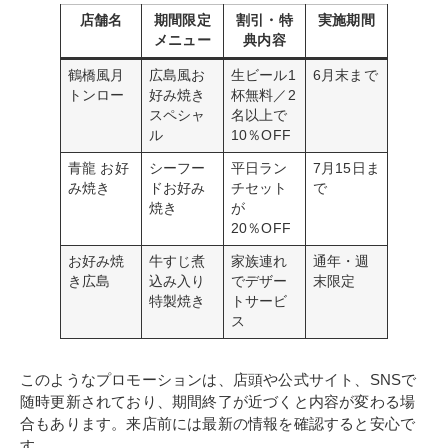
店舗名
期間限定
割引・特
実施期間
メニュー
典内容
鶴橋風月
広島風お
生ビール1
6月末まで
トンロー
好み焼き
杯無料／2
スペシャ
名以上で
ル
10％OFF
青龍 お好
シーフー
平日ラン
7月15日ま
み焼き
ドお好み
チセット
で
焼き
が
20％OFF
お好み焼
牛すじ煮
家族連れ
通年・週
き広島
込み入り
でデザー
末限定
特製焼き
トサービ
ス
このようなプロモーションは、店頭や公式サイト、SNSで
随時更新されており、期間終了が近づくと内容が変わる場
合もあります。来店前には最新の情報を確認すると安心で
す。