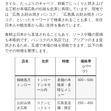
タイル、たっぷりのキャベツ、鉄板でじっくりと焼き上げ
る工程が本場広島の伝統を忠実に再現しています。現地で
は「広島 お好み焼き バンコク」「広島風 お好み焼き バン
コク」といったキーワードで検索されることも多く、在住
日本人や観光客から高い支持を集めています。
食材は日本から直送されることもあり、ソースや麺の質感
も本格的です。バンコクの人気店では、アツアツのまま提
供されるため、五感で本場の味を堪能できます。以下の表
でその特徴を整理します。
店名
住所
特徴
価格帯
（バー
ツ）
鶴橋風月
トンロー
老舗の本
300～500
トンロー
ドンキモ
格派・多
ール内
様なメニ
ュー
お好み焼
スクンビ
広島直送
250～450
き広島
ットエリ
麺・限定