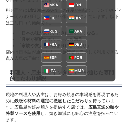
MSA
IDN
料金面では
1食200～350バーツ程度
が相場で、ランチやディ
ナー問わず利用しやすい価格帯が支持されています。以下
FIL
HIN
は主な口コミ傾向です。
RUS
ARA
「日本の味が恋しいときに通いたくなる」
「具材が新鮮でボリュームも満足」
FRA
DEU
「家族や友人との集まりにぴったり」
店内は日本語が通じやすく、旅行者も安心して利用できる
ESP
POR
点が人気の理由です。
ITA
MMR
料理人・店主へのインタビューを通じた専門
的こだわり解説
現地の料理人や店主は、お好み焼きの本場感を再現するた
めに
鉄板や材料の選定に徹底したこだわり
を持っていま
す。広島風お好み焼きを提供する店では、
広島直送の麺や
特製ソースを使用
し、焼き加減にも細心の注意を払ってい
ます。