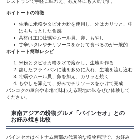
レストランで手軽に味わえ、観光客にも人気です。
ホイトートの特徴
生地に米粉やタピオカ粉を使用し、外はカリッと、中
はもちっとした食感
具材は主に牡蠣やムール貝、卵、もやし
甘辛いタレやチリソースをかけて食べるのが一般的
ホイトート簡単レシピ
米粉とタピオカ粉を水で溶かし、生地を作る
熱したフライパンに油を多めに入れ、生地を流し込む
牡蠣やムール貝、卵を加え、カリッと焼く
もやしを添えて、好みでチリソースをかけて完成
バンコクの屋台や市場で味わえる現地の味をぜひ体験して
ください。
東南アジアの粉物グルメ「バインセオ」との
お好み焼き比較
バインセオはベトナム南部の代表的な粉物料理で、お好み