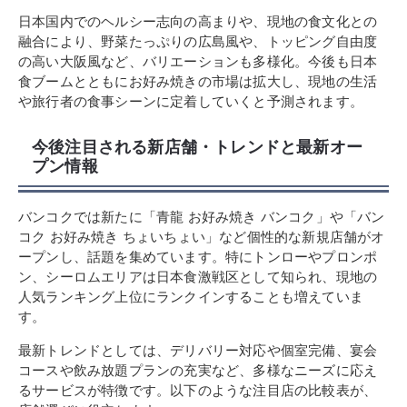
日本国内でのヘルシー志向の高まりや、現地の食文化との
融合により、野菜たっぷりの広島風や、トッピング自由度
の高い大阪風など、バリエーションも多様化。今後も日本
食ブームとともにお好み焼きの市場は拡大し、現地の生活
や旅行者の食事シーンに定着していくと予測されます。
今後注目される新店舗・トレンドと最新オー
プン情報
バンコクでは新たに「青龍 お好み焼き バンコク」や「バン
コク お好み焼き ちょいちょい」など個性的な新規店舗がオ
ープンし、話題を集めています。特にトンローやプロンポ
ン、シーロムエリアは日本食激戦区として知られ、現地の
人気ランキング上位にランクインすることも増えていま
す。
最新トレンドとしては、デリバリー対応や個室完備、宴会
コースや飲み放題プランの充実など、多様なニーズに応え
るサービスが特徴です。以下のような注目店の比較表が、