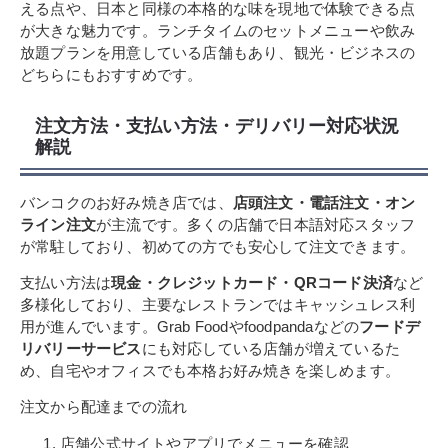
える点や、日本と同様の本格的な味を現地で体験できる点
が大きな魅力です。ランチタイムのセットメニューや飲み
放題プランを用意している店舗もあり、観光・ビジネスの
どちらにもおすすめです。
注文方法・支払い方法・デリバリー対応状況
解説
バンコクのお好み焼き店では、
店頭注文・電話注文・オン
ライン注文
が主流です。多くの店舗で日本語対応スタッフ
が常駐しており、初めての方でも安心して注文できます。
支払い方法は
現金・クレジットカード・QRコード決済
など
多様化しており、主要なレストランではキャッシュレス利
用が進んでいます。Grab Foodやfoodpandaなどの
フードデ
リバリーサービス
にも対応している店舗が増えているた
め、自宅やオフィスでも本格お好み焼きを楽しめます。
注文から配達までの流れ
店舗公式サイトやアプリでメニューを確認