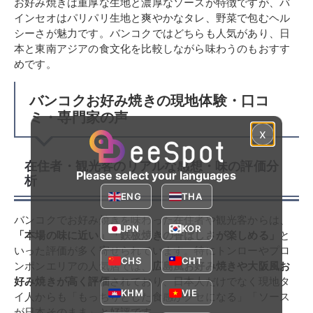
お好み焼きは重厚な生地と濃厚なソースが特徴ですが、バ
インセオはパリパリ生地と爽やかなタレ、野菜で包むヘル
シーさが魅力です。バンコクではどちらも人気があり、日
本と東南アジアの食文化を比較しながら味わうのもおすす
めです。
バンコクお好み焼きの現地体験・口コ
ミ・専門家の声
x
在住者・観光客のリアルな感想・味の評価分
Please select your languages
析
ENG
THA
バンコクでお好み焼きを味わった在住者や観光客からは、
JPN
KOR
「本場の味に近い」「鉄板焼きの香ばしさが楽しめる」
と
いった評価が多く寄せられています。特にトンローやプロ
CHS
CHT
ンポンエリアの人気店では、
広島風お好み焼きや大阪風お
好み焼きが高く評価
されており、日本人だけでなく現地タ
KHM
VIE
イ人からも「もっちりとした食感がクセになる」「ソース
が日本そのまま」と好評です。