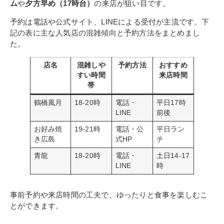
ム
や
夕方早め（17時台）
の来店が狙い目です。
予約は電話や公式サイト、LINEによる受付が主流です。下
記の表に主な人気店の混雑傾向と予約方法をまとめまし
た。
店名
混雑しや
予約方法
おすすめ
すい時間
来店時間
帯
鶴橋風月
18-20時
電話・
平日17時
LINE
前後
お好み焼
19-21時
電話・公
平日ラン
き広島
式HP
チ
青龍
18-20時
電話・
土日14-17
LINE
時
事前予約や来店時間の工夫で、ゆったりと食事を楽しむこ
とができます。