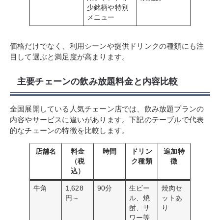
少銘柄や特別
メニュー
価格だけでなく、利用シーンや提供ドリンクの種類にも注
目して選ぶと満足度が高まります。
主要チェーンの飲み放題料金と内容比較
全国展開している人気チェーン店では、飲み放題プランの
内容やサービスに違いがあります。下記のテーブルで代表
的なチェーンの特徴を比較します。
店舗名
料金
時間
ドリン
追加特
（税
ク種類
徴
込）
牛角
1,628
90分
生ビー
焼肉セ
円～
ル、焼
ットあ
酎、サ
り
ワー等