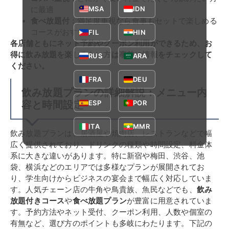
MSA
IDN
に最適
食べ放題付
：満足度重視なら食事もセットで楽しめる
コースがおすすめ
FIL
HIN
各店舗ともにネット予約やクーポン利用ができるため、お
得に飲み放題を楽しみたい方は事前に情報をチェックして
RUS
ARA
ください。
FRA
DEU
飲み放題プランの詳細解説：メニュー内
ESP
POR
容と時間設定
ITA
MMR
飲み放題プランは、居酒屋や焼肉店、レストランなどで幅
広く提供されており、ドリンクの種類や時間設定、料金体
系に大きな違いがあります。特に新宿や梅田、渋谷、池
袋、横浜などのエリアでは多様なプランが展開されてお
り、学生向けからビジネスの宴会まで幅広く対応していま
す。人気チェーン店の牛角や鳥貴族、魚民などでも、
飲み
放題付きコース
や
食べ放題プラン
が豊富に用意されていま
す。予約方法やネット受付、クーポン利用、人数や個室の
有無など、選び方のポイントも多岐にわたります。下記の