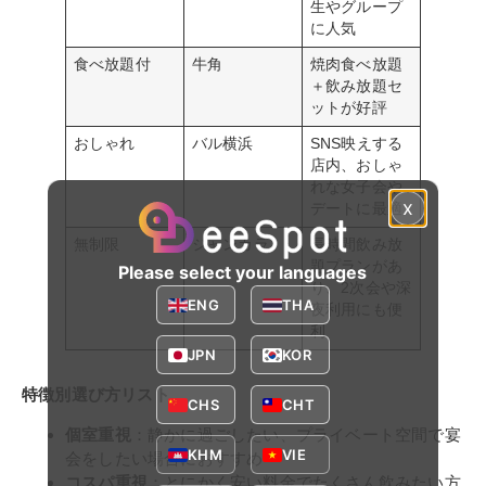
生やグループ
に人気
食べ放題付
牛角
焼肉食べ放題
＋飲み放題セ
ットが好評
おしゃれ
バル横浜
SNS映えする
店内、おしゃ
れな女子会や
x
デートに最適
無制限
ジャンカラ
長時間飲み放
題プランがあ
Please select your languages
り、2次会や深
ENG
THA
夜利用にも便
利
JPN
KOR
特徴別選び方リスト
CHS
CHT
個室重視
：静かに過ごしたい、プライベート空間で宴
KHM
VIE
会をしたい場合におすすめ
コスパ重視
：とにかく安い料金でたくさん飲みたい方