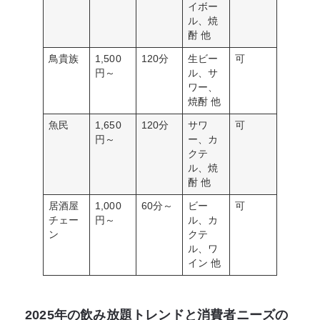
イボー
ル、焼
酎 他
鳥貴族
1,500
120分
生ビー
可
円～
ル、サ
ワー、
焼酎 他
魚民
1,650
120分
サワ
可
円～
ー、カ
クテ
ル、焼
酎 他
居酒屋
1,000
60分～
ビー
可
チェー
円～
ル、カ
ン
クテ
ル、ワ
イン 他
2025年の飲み放題トレンドと消費者ニーズの