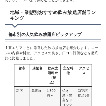
地域・業態別おすすめ飲み放題店舗ラン
キング
都市別の人気飲み放題店ピックアップ
主要エリアごとに厳選した飲み放題店を紹介します。コー
スの内容や料金、アクセスの良さ、口コミ評価などを徹底
的に比較しました。
都市
店舗名
飲み放
主な特
アクセ
題料金
徴
ス
（税
込）
新宿
鳥貴族
1,500
焼き
新宿駅
円～
鳥・豊
徒歩3分
富なド
リンク