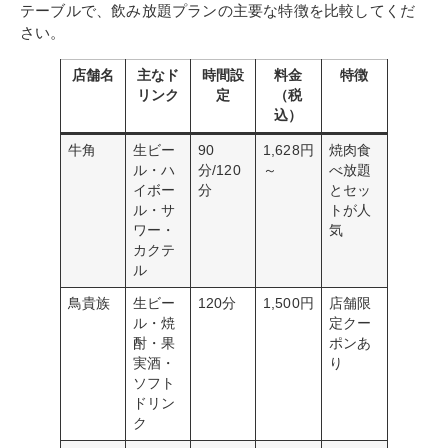
テーブルで、飲み放題プランの主要な特徴を比較してくだ
さい。
店舗名
主なド
時間設
料金
特徴
リンク
定
（税
込）
牛角
生ビー
90
1,628円
焼肉食
ル・ハ
分/120
～
べ放題
イボー
分
とセッ
ル・サ
トが人
ワー・
気
カクテ
ル
鳥貴族
生ビー
120分
1,500円
店舗限
ル・焼
定クー
酎・果
ポンあ
実酒・
り
ソフト
ドリン
ク