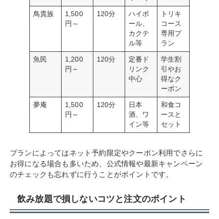
鳥貴族
1,500
120分
ハイボ
トリキ
円～
ール、
コース
カクテ
専用プ
ル等
ラン
魚民
1,200
120分
定番ド
学生割
円～
リンク
引やお
中心
得なク
ーポン
夢庵
1,500
120分
日本
和食コ
円～
酒、ワ
ースと
イン等
セット
プランによってはネット予約限定やクーポン利用でさらに
お得になる場合も多いため、公式情報や最新キャンペーン
のチェックも忘れずに行うことがポイントです。
飲み放題で損しないコツと注文のポイント