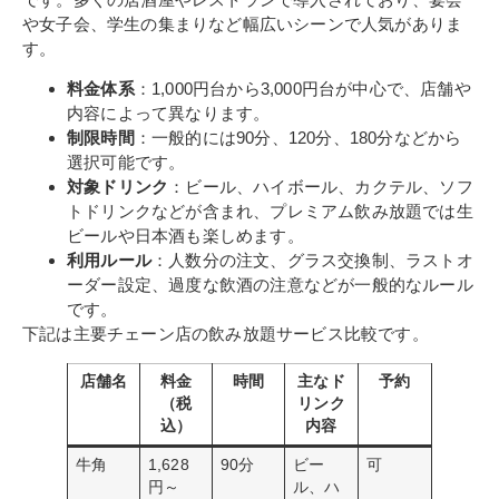
や女子会、学生の集まりなど幅広いシーンで人気がありま
す。
料金体系
：1,000円台から3,000円台が中心で、店舗や
内容によって異なります。
制限時間
：一般的には90分、120分、180分などから
選択可能です。
対象ドリンク
：ビール、ハイボール、カクテル、ソフ
トドリンクなどが含まれ、プレミアム飲み放題では生
ビールや日本酒も楽しめます。
利用ルール
：人数分の注文、グラス交換制、ラストオ
ーダー設定、過度な飲酒の注意などが一般的なルール
です。
下記は主要チェーン店の飲み放題サービス比較です。
店舗名
料金
時間
主なド
予約
（税
リンク
込）
内容
牛角
1,628
90分
ビー
可
円～
ル、ハ