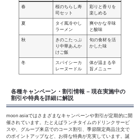
春
桜のちらし寿
彩りと香りを
司セット
楽しめる
夏
タイ風冷やし
爽やかな辛味
ラーメン
と酸味
秋
きのこたっぷ
旬の食材を活
り中華あんか
かした味
けご飯
冬
スパイシーカ
体が温まる辛
レーヌードル
旨メニュー
各種キャンペーン・割引情報 – 現在実施中の
割引や特典を詳細に解説
moon asiaではさまざまなキャンペーンや割引が定期的に開
催されています。たとえばランチタイムのドリンクサービ
スや、グループ来店でのコース割引、季節限定商品注文で
のポイントアップなど、お得な特典が充実しています。誕