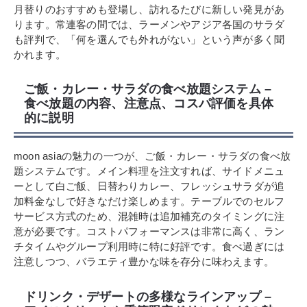
月替りのおすすめも登場し、訪れるたびに新しい発見があ
ります。常連客の間では、ラーメンやアジア各国のサラダ
も評判で、「何を選んでも外れがない」という声が多く聞
かれます。
ご飯・カレー・サラダの食べ放題システム –
食べ放題の内容、注意点、コスパ評価を具体
的に説明
moon asiaの魅力の一つが、ご飯・カレー・サラダの食べ放
題システムです。メイン料理を注文すれば、サイドメニュ
ーとして白ご飯、日替わりカレー、フレッシュサラダが追
加料金なしで好きなだけ楽しめます。テーブルでのセルフ
サービス方式のため、混雑時は追加補充のタイミングに注
意が必要です。コストパフォーマンスは非常に高く、ラン
チタイムやグループ利用時に特に好評です。食べ過ぎには
注意しつつ、バラエティ豊かな味を存分に味わえます。
ドリンク・デザートの多様なラインアップ –