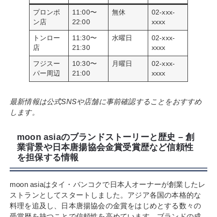
プロンポ
11:00〜
無休
02-xxx-
ン店
22:00
xxxx
トンロー
11:30〜
水曜日
02-xxx-
店
21:30
xxxx
フジスー
10:30〜
月曜日
02-xxx-
パー周辺
21:00
xxxx
最新情報は公式SNSや店舗に事前確認することをおすすめ
します。
moon asiaのブランドストーリーと歴史 – 創
業背景や日本唐揚協会金賞受賞歴など信頼性
を担保する情報
moon asiaはタイ・バンコクで日本人オーナーが創業したレ
ストランとしてスタートしました。アジア各国の本格的な
料理を追及し、日本唐揚協会の金賞をはじめとする数々の
受賞歴を持つことで信頼性を高めています。ブランドの成