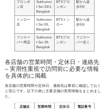
プロンポ
Sukhumvi
BTSプロ
駅から徒
ン店
t Soi 33/1,
ンポン
歩3分
Bangkok
トンロー
Sukhumvi
BTSトン
駅から徒
店
t Soi 55,
ロー
歩5分
Bangkok
フジスー
Sukhumvi
BTSプロ
フジスー
パー周辺
t Soi 39,
ンポン
パー近く
Bangkok
各店舗の営業時間・定休日・連絡先
– 実用性重視で訪問前に必要な情報
を具体的に掲載
各店舗の営業時間や定休日、連絡先は事前に確認しておく
と安心です。以下の表に主要店舗の実用情報をまとめまし
た。
店舗名
営業時間
定休日
電話番号