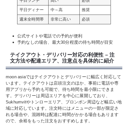
平日ランチ
高い
必須
平日ディナー
中～高
推奨
週末全時間帯
非常に高い
必須
公式サイトや電話での予約が便利
予約なしの場合、最大30分程度の待ち時間が目安
テイクアウト・デリバリー対応の利便性 – 注
文方法や配達エリア、注意点を具体的に紹介
moon asiaではテイクアウトとデリバリーに幅広く対応して
います。テイクアウトは店頭注文のほか、事前に電話や専
用アプリから予約も可能で、待ち時間を最小限にできま
す。デリバリーは周辺エリアを中心に展開しており、
Sukhumvitやトンローエリア、プロンポン周辺など幅広い地
域に対応しています。注文時にはメニューの一部が限定さ
れる場合や、混雑時は配達に時間がかかる場合もあります
ので、余裕をもった注文をおすすめします。