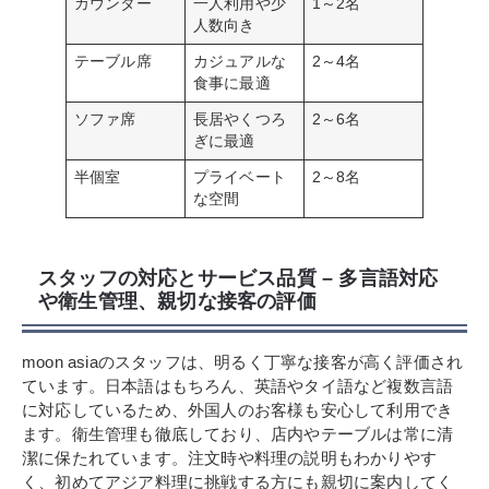
カウンター
一人利用や少
1～2名
人数向き
テーブル席
カジュアルな
2～4名
食事に最適
ソファ席
長居やくつろ
2～6名
ぎに最適
半個室
プライベート
2～8名
な空間
スタッフの対応とサービス品質 – 多言語対応
や衛生管理、親切な接客の評価
moon asiaのスタッフは、明るく丁寧な接客が高く評価され
ています。日本語はもちろん、英語やタイ語など複数言語
に対応しているため、外国人のお客様も安心して利用でき
ます。衛生管理も徹底しており、店内やテーブルは常に清
潔に保たれています。注文時や料理の説明もわかりやす
く、初めてアジア料理に挑戦する方にも親切に案内してく