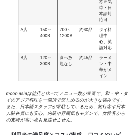
雰囲気
◎・日
本語対
応可
A店
150～
700～
約60品
タイ料
400B
1200B
理中
心、英
語対応
B店
120～
食べ放
約45品
ラーメ
300B
題なし
ン・中
華がメ
イン
moon asiaは他店と比べてメニュー数が豊富で、和・中・タ
イのアジア料理を一箇所で楽しめるのが大きな強みです。
また、日本語スタッフが常駐しているため、旅行客や日本
人駐在員にも安心。内装や雰囲気もモダンで、女性客から
の支持が高い点も見逃せません。