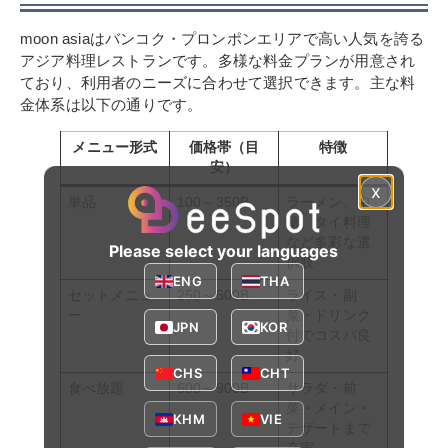
moon asiaはバンコク・プロンポンエリアで高い人気を誇る
アジア料理レストランです。多様な料金プランが用意され
ており、利用者のニーズに合わせて選択できます。主な料
金体系は以下の通りです。
メニュー形式
価格帯（目
特徴
安）
x
単品
100～350B
ラーメン、中
華、タイ料理
など多彩な選
Please select your languages
択肢
ENG
THA
セットメニュ
250～500B
ライス・副
ー
菜・ドリンク
JPN
KOR
付でコスパ良
好
CHS
CHT
食べ放題
600～900B
サラダ・前
菜・メイン・
KHM
VIE
デザートまで