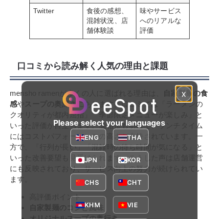
Twitter
食後の感想、
味やサービス
混雑状況、店
へのリアルな
舗体験談
評価
口コミから読み解く人気の理由と課題
x
mensho ramenが多くの人に選ばれる理由は、
自家製麺の食
感
や
スープの奥深さ
にあります。口コミでは「ラーメンの
クオリティが都内屈指」「季節限定メニューが楽しみ」と
Please select your languages
いった評価が目立ちます。価格帯も明確で、ランチタイム
にはコストパフォーマンスの高さが支持されています。一
ENG
THA
方で、「行列が長い」「混雑時の待ち時間が気になる」と
いった改善要望も見受けられます。こうした声は店舗運営
JPN
KOR
にも反映されており、サービス向上の努力が続けられてい
ます。
CHS
CHT
高評価ポイント
KHM
VIE
自家製麺のコシと風味
オリジナルスープの奥行き