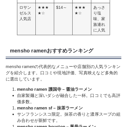
ロサン
★★★
$14～
★★★
あっさ
ゼルス
★☆
★☆
り塩
人気店
味、家
族連れ
に人気
mensho ramenおすすめランキング
mensho ramenの代表的なメニューや店舗別の人気ランキン
グを紹介します。口コミや現地評価、写真映えなど多角的
に選出しています。
mensho ramen 護国寺 – 醤油ラーメン
自家製麺と深いダシが融合した一杯。口コミでも高評
価多数。
mensho ramen sf – 抹茶ラーメン
サンフランシスコ限定。抹茶の香りと濃厚スープの組
み合わせが新鮮です。
mensho ramen houston – 豚骨ラーメン