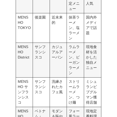
定メニ
人気
ュー
MENS
後楽園
近未来
抹茶ラ
国内外
HO
的
ーメ
メディ
TOKYO
ン、塩
アで話
ラーメ
題
ン
MENS
サンフ
カジュ
ラムラ
現地食
HO
ランシ
アルア
ーメ
材を活
District
スコ
ーバン
ン、ビ
かした
ーガン
独自メ
ラーメ
ニュー
ン
MENS
サンフ
洗練さ
ストリ
ミシュ
HO サ
ランシ
れたカ
ームラ
ランビ
ンフラ
スコ
フェ風
ーメ
ブグル
ンシス
ン、つ
マン獲
コ
け麺
得店舗
MENS
ベトナ
モダン
フォー
現地定
HO
ム・
＆賑や
風ラー
番料理