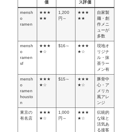
価
ス評価
mensh
★★★
1,200
★★★
自家製
o
★★
円～
★★
麺・創
ramen
作メニ
ューが
多数
mensh
★★★
$16～
★★★
現地オ
o
★☆
★☆
リジナ
ramen
ル・抹
sf
茶ラー
メン有
mensh
★★★
$15～
★★★
豚骨中
o
★☆
★☆
心・ア
ramen
メリカ
housto
風アレ
n
ンジ
東京の
★★★
1,000
★★★
伝統的
有名店
★☆
円～
★☆
な味と
活気あ
る接客