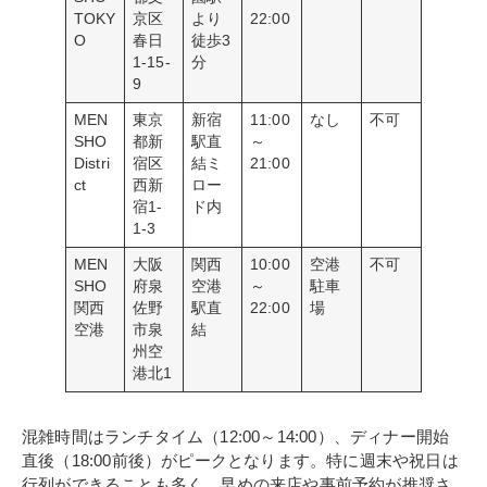
TOKY
京区
より
22:00
O
春日
徒歩3
1-15-
分
9
MEN
東京
新宿
11:00
なし
不可
SHO
都新
駅直
～
Distri
宿区
結ミ
21:00
ct
西新
ロー
宿1-
ド内
1-3
MEN
大阪
関西
10:00
空港
不可
SHO
府泉
空港
～
駐車
関西
佐野
駅直
22:00
場
空港
市泉
結
州空
港北1
混雑時間はランチタイム（12:00～14:00）、ディナー開始
直後（18:00前後）がピークとなります。特に週末や祝日は
行列ができることも多く、早めの来店や事前予約が推奨さ