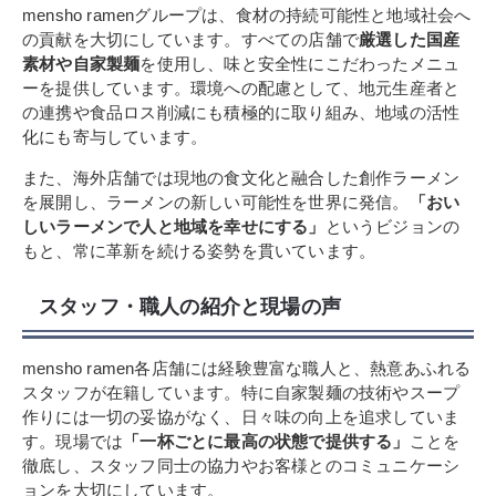
mensho ramenグループは、食材の持続可能性と地域社会へ
の貢献を大切にしています。すべての店舗で
厳選した国産
素材や自家製麺
を使用し、味と安全性にこだわったメニュ
ーを提供しています。環境への配慮として、地元生産者と
の連携や食品ロス削減にも積極的に取り組み、地域の活性
化にも寄与しています。
また、海外店舗では現地の食文化と融合した創作ラーメン
を展開し、ラーメンの新しい可能性を世界に発信。
「おい
しいラーメンで人と地域を幸せにする」
というビジョンの
もと、常に革新を続ける姿勢を貫いています。
スタッフ・職人の紹介と現場の声
mensho ramen各店舗には経験豊富な職人と、熱意あふれる
スタッフが在籍しています。特に自家製麺の技術やスープ
作りには一切の妥協がなく、日々味の向上を追求していま
す。現場では
「一杯ごとに最高の状態で提供する」
ことを
徹底し、スタッフ同士の協力やお客様とのコミュニケーシ
ョンを大切にしています。