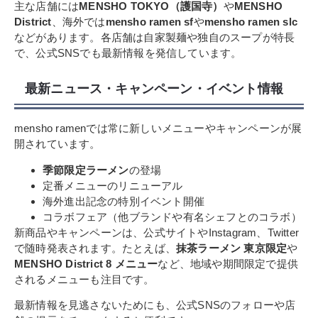
主な店舗には
MENSHO TOKYO（護国寺）
や
MENSHO
District
、海外では
mensho ramen sf
や
mensho ramen slc
などがあります。各店舗は自家製麺や独自のスープが特長
で、公式SNSでも最新情報を発信しています。
最新ニュース・キャンペーン・イベント情報
mensho ramenでは常に新しいメニューやキャンペーンが展
開されています。
季節限定ラーメン
の登場
定番メニューのリニューアル
海外進出記念の特別イベント開催
コラボフェア（他ブランドや有名シェフとのコラボ）
新商品やキャンペーンは、公式サイトやInstagram、Twitter
で随時発表されます。たとえば、
抹茶ラーメン 東京限定
や
MENSHO District 8 メニュー
など、地域や期間限定で提供
されるメニューも注目です。
最新情報を見逃さないためにも、公式SNSのフォローや店