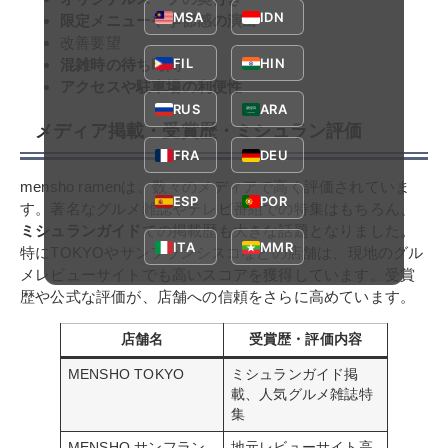
MSA
IDN
限定メニューや季節感の演出
改善要望
FIL
HIN
混雑時の待ち時間
アクセスや駐車場の利便性
RUS
ARA
メディア掲載・受賞歴・ミシュラン評価
FRA
DEU
mensho ramenは、数々のメディアで高く評価されていま
ESP
POR
す。著名なグルメ雑誌やテレビ番組での特集はもちろん、
ミシュランガイド
での掲載歴も大きな話題となりました。
ITA
MMR
特にTOKYOやサンフランシスコなどの店舗は、現地のグル
メレビューサイトでも高いスコアを獲得しています。受賞
歴や公式な評価が、店舗への信頼をさらに高めています。
店舗名
受賞歴・評価内容
MENSHO TOKYO
ミシュランガイド掲
載、人気グルメ雑誌特
集
MENSHO サンフラン
地元レビューサイト高