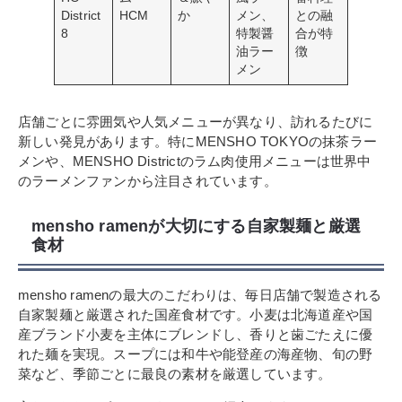
District
HCM
か
メン、
との融
8
特製醤
合が特
油ラー
徴
メン
店舗ごとに雰囲気や人気メニューが異なり、訪れるたびに
新しい発見があります。特にMENSHO TOKYOの抹茶ラー
メンや、MENSHO Districtのラム肉使用メニューは世界中
のラーメンファンから注目されています。
mensho ramenが大切にする自家製麺と厳選
食材
mensho ramenの最大のこだわりは、毎日店舗で製造される
自家製麺と厳選された国産食材です。小麦は北海道産や国
産ブランド小麦を主体にブレンドし、香りと歯ごたえに優
れた麺を実現。スープには和牛や能登産の海産物、旬の野
菜など、季節ごとに最良の素材を厳選しています。