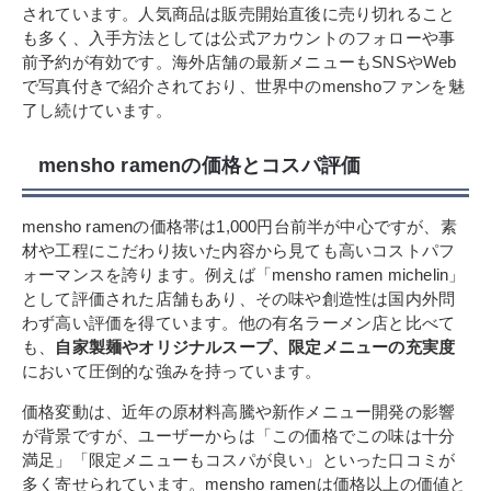
されています。人気商品は販売開始直後に売り切れること
も多く、入手方法としては公式アカウントのフォローや事
前予約が有効です。海外店舗の最新メニューもSNSやWeb
で写真付きで紹介されており、世界中のmenshoファンを魅
了し続けています。
mensho ramenの価格とコスパ評価
mensho ramenの価格帯は1,000円台前半が中心ですが、素
材や工程にこだわり抜いた内容から見ても高いコストパフ
ォーマンスを誇ります。例えば「mensho ramen michelin」
として評価された店舗もあり、その味や創造性は国内外問
わず高い評価を得ています。他の有名ラーメン店と比べて
も、
自家製麺やオリジナルスープ、限定メニューの充実度
において圧倒的な強みを持っています。
価格変動は、近年の原材料高騰や新作メニュー開発の影響
が背景ですが、ユーザーからは「この価格でこの味は十分
満足」「限定メニューもコスパが良い」といった口コミが
多く寄せられています。mensho ramenは価格以上の価値と