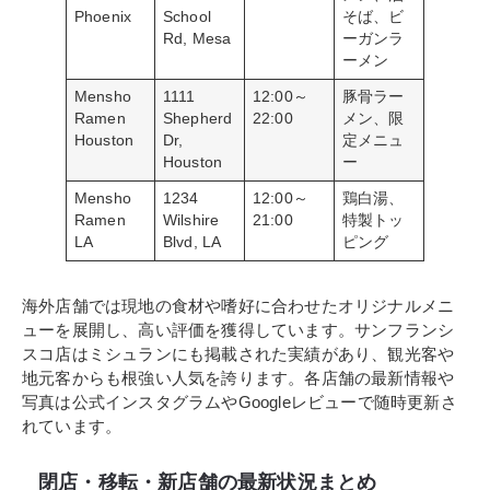
Phoenix
School
そば、ビ
Rd, Mesa
ーガンラ
ーメン
Mensho
1111
12:00～
豚骨ラー
Ramen
Shepherd
22:00
メン、限
Houston
Dr,
定メニュ
Houston
ー
Mensho
1234
12:00～
鶏白湯、
Ramen
Wilshire
21:00
特製トッ
LA
Blvd, LA
ピング
海外店舗では現地の食材や嗜好に合わせたオリジナルメニ
ューを展開し、高い評価を獲得しています。サンフランシ
スコ店はミシュランにも掲載された実績があり、観光客や
地元客からも根強い人気を誇ります。各店舗の最新情報や
写真は公式インスタグラムやGoogleレビューで随時更新さ
れています。
閉店・移転・新店舗の最新状況まとめ