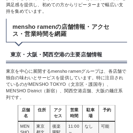
満足感を提供し、初めての方からリピーターまで幅広い支
持を集めています。
mensho ramenの店舗情報・アクセ
ス・営業時間を網羅
東京・大阪・関西空港の主要店舗情報
東京を中心に展開するmensho ramenグループは、各店舗で
独自の味わいとサービスを提供しています。特に注目され
ているのがMENSHO TOKYO（文京区・護国寺）、
MENSHO District（新宿）、関西空港店舗、大阪の麺庄系
列です。
店舗
住所
アク
営業
駐車
予約
名
セス
時間
場
MEN
東京
後楽
11:00
なし
可能
SHO
都文
園駅
～