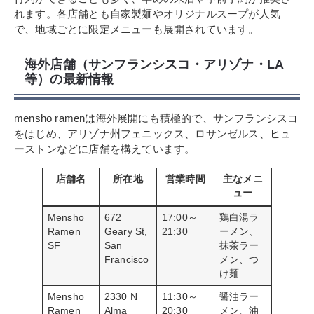
れます。各店舗とも自家製麺やオリジナルスープが人気
で、地域ごとに限定メニューも展開されています。
海外店舗（サンフランシスコ・アリゾナ・LA
等）の最新情報
mensho ramenは海外展開にも積極的で、サンフランシスコ
をはじめ、アリゾナ州フェニックス、ロサンゼルス、ヒュ
ーストンなどに店舗を構えています。
店舗名
所在地
営業時間
主なメニ
ュー
Mensho
672
17:00～
鶏白湯ラ
Ramen
Geary St,
21:30
ーメン、
SF
San
抹茶ラー
Francisco
メン、つ
け麺
Mensho
2330 N
11:30～
醤油ラー
Ramen
Alma
20:30
メン、油