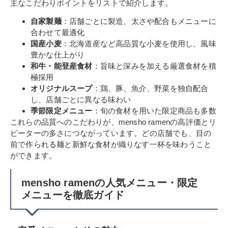
主なこだわりポイントをリストで紹介します。
自家製麺
：店舗ごとに製造、太さや配合もメニューに
合わせて最適化
国産小麦
：北海道産など高品質な小麦を使用し、風味
豊かな仕上がり
和牛・能登産食材
：旨味と深みを加える厳選食材を積
極採用
オリジナルスープ
：鶏、豚、魚介、野菜を独自配合
し、店舗ごとに異なる味わい
季節限定メニュー
：旬の食材を用いた限定商品も多数
これらの品質へのこだわりが、mensho ramenの高評価とリ
ピーターの多さにつながっています。どの店舗でも、目の
前で作られる麺と新鮮な食材が織りなす一杯を味わうこと
ができます。
mensho ramenの人気メニュー・限定
メニューを徹底ガイド