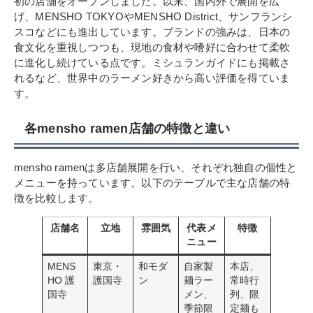
初の店舗をオープンしました。以来、国内外で展開を広
げ、MENSHO TOKYOやMENSHO District、サンフランシ
スコなどにも進出しています。ブランドの強みは、日本の
食文化を重視しつつも、現地の食材や嗜好に合わせて柔軟
に進化し続けている点です。ミシュランガイドにも掲載さ
れるなど、世界中のラーメン好きから高い評価を得ていま
す。
各mensho ramen店舗の特徴と違い
mensho ramenは多店舗展開を行い、それぞれ独自の個性と
メニューを持っています。以下のテーブルで主な店舗の特
徴を比較します。
店舗名
立地
雰囲気
代表メ
特徴
ニュー
MENS
東京・
和モダ
自家製
本店、
HO 護
護国寺
ン
麺ラー
常時行
国寺
メン、
列、限
季節限
定麺も