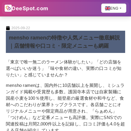
DeeSpot.com
ENG
2025-09-22
mensho ramenの特徴や人気メニュー徹底解説
｜店舗情報や口コミ・限定メニューも網羅
「東京で唯一無二のラーメン体験がしたい」「どの店舗を
選べばいいか迷う」「味や食材の違い、実際の口コミが知
りたい」と感じていませんか？
mensho ramenは、国内外に10店舗以上を展開し、ミシュラ
ンガイド掲載や受賞歴も多数。護国寺本店では自家製麺に
国産小麦を100％使用し、能登産の厳選食材や和牛など、食
材へのこだわりが業界トップクラスです。各店舗ごとにオ
リジナルメニューや限定商品が用意され、「らぁめん」
「つけめん」など定番メニューも高評価。実際にSNSでの
関連投稿は月間2,000件以上を記録し、口コミ評価も4.0を超
える店舗が続出しています。