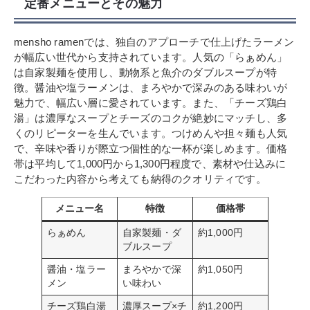
定番メニューとその魅力
mensho ramenでは、独自のアプローチで仕上げたラーメン
が幅広い世代から支持されています。人気の「らぁめん」
は自家製麺を使用し、動物系と魚介のダブルスープが特
徴。醤油や塩ラーメンは、まろやかで深みのある味わいが
魅力で、幅広い層に愛されています。また、「チーズ鶏白
湯」は濃厚なスープとチーズのコクが絶妙にマッチし、多
くのリピーターを生んでいます。つけめんや担々麺も人気
で、辛味や香りが際立つ個性的な一杯が楽しめます。価格
帯は平均して1,000円から1,300円程度で、素材や仕込みに
こだわった内容から考えても納得のクオリティです。
メニュー名
特徴
価格帯
らぁめん
自家製麺・ダ
約1,000円
ブルスープ
醤油・塩ラー
まろやかで深
約1,050円
メン
い味わい
チーズ鶏白湯
濃厚スープ×チ
約1,200円