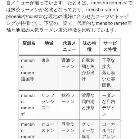
自メニューが揃っています。たとえば、mensho ramen sfで
は抹茶ラーメンが名物となっており、mensho ramen
phoenixやhoustonは現地の嗜好に合わせたスープやトッピ
ングが特徴です。下記の一覧で、代表的なmensho ramen店
舗と地域の人気ラーメン店の特徴を比較しています。
店舗名
地域
代表メ
味の特
サービ
ニュー
徴
ス特徴
mensh
東京
醤油ラ
自家製
丁寧な
o
ーメン
麺と魚
接客、
ramen
介系出
落ち着
護国寺
汁
いた雰
囲気
mensh
サンフ
抹茶ラ
濃厚な
モダン
o
ランシ
ーメン
鶏白湯
な店内
ramen
スコ
と抹茶
デザイ
sf
ン
mensh
ヒュー
豚骨ラ
クリー
ローカ
o
ストン
ーメン
ミーな
ル向け
ramen
豚骨
アレン