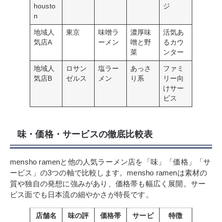
housto
ジ
n
地域人
東京
味噌ラ
濃厚味
活気あ
気店A
ーメン
噌と野
るカウ
菜
ンター
地域人
ロサン
塩ラー
あっさ
ファミ
気店B
ゼルス
メン
り系
リー向
けサー
ビス
味・価格・サービスの徹底比較表
mensho ramenと他の人気ラーメン店を「味」「価格」「サ
ービス」の3つの軸で比較します。mensho ramenは素材の
質や独自の発想に強みがあり、価格帯も幅広く展開。サー
ビス面でも日本流の細やかさが特長です。
店舗名
味の評
価格帯
サービ
特徴