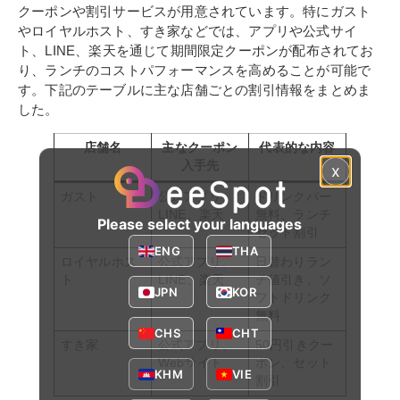
クーポンや割引サービスが用意されています。特にガスト
やロイヤルホスト、すき家などでは、アプリや公式サイ
ト、LINE、楽天を通じて期間限定クーポンが配布されてお
り、ランチのコストパフォーマンスを高めることが可能で
す。下記のテーブルに主な店舗ごとの割引情報をまとめま
した。
店舗名
主なクーポン
代表的な内容
入手先
x
ガスト
公式アプリ、
ドリンクバー
LINE、楽天
無料、ランチ
Please select your languages
セット割引
ENG
THA
ロイヤルホス
公式アプリ、
日替わりラン
ト
LINE、楽天
チ値引き、ソ
JPN
KOR
フトドリンク
無料
CHS
CHT
すき家
公式アプリ、
50円引きクー
Webサイト
ポン、セット
KHM
VIE
割引