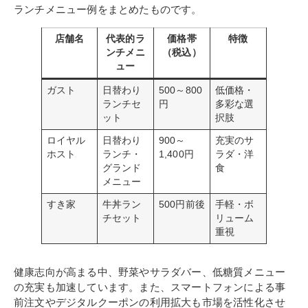
ランチメニュー例をまとめたものです。
店舗名
代表的ラ
価格帯
特徴
ンチメニ
（税込）
ュー
ガスト
日替わり
500～800
低価格・
ランチセ
円
多彩な選
ット
択肢
ロイヤル
日替わり
900～
充実のサ
ホスト
ランチ・
1,400円
ラダ・洋
グランド
食
メニュー
すき家
牛丼ラン
500円前後
手軽・ボ
チセット
リューム
重視
健康志向が高まる中、野菜やサラダバー、低糖質メニュー
の充実も加速しています。また、スマートフォンによる事
前注文やデジタルクーポンの利用拡大も市場を活性化させ