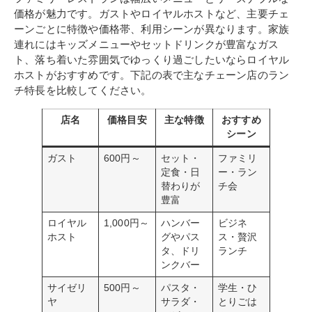
価格が魅力です。ガストやロイヤルホストなど、主要チェ
ーンごとに特徴や価格帯、利用シーンが異なります。家族
連れにはキッズメニューやセットドリンクが豊富なガス
ト、落ち着いた雰囲気でゆっくり過ごしたいならロイヤル
ホストがおすすめです。下記の表で主なチェーン店のラン
チ特長を比較してください。
店名
価格目安
主な特徴
おすすめ
シーン
ガスト
600円～
セット・
ファミリ
定食・日
ー・ラン
替わりが
チ会
豊富
ロイヤル
1,000円～
ハンバー
ビジネ
ホスト
グやパス
ス・贅沢
タ、ドリ
ランチ
ンクバー
サイゼリ
500円～
パスタ・
学生・ひ
ヤ
サラダ・
とりごは