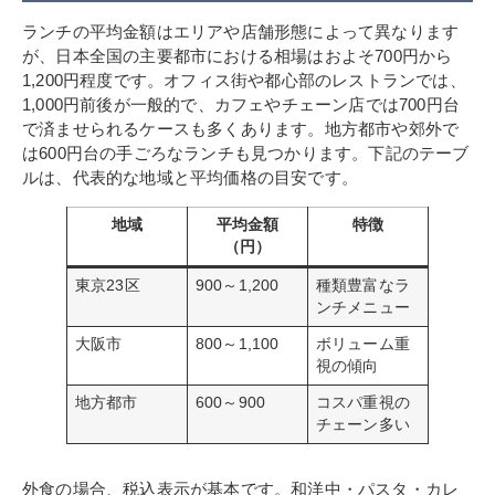
ランチの平均金額はエリアや店舗形態によって異なります
が、日本全国の主要都市における相場はおよそ700円から
1,200円程度です。オフィス街や都心部のレストランでは、
1,000円前後が一般的で、カフェやチェーン店では700円台
で済ませられるケースも多くあります。地方都市や郊外で
は600円台の手ごろなランチも見つかります。下記のテーブ
ルは、代表的な地域と平均価格の目安です。
地域
平均金額
特徴
（円）
東京23区
900～1,200
種類豊富なラ
ンチメニュー
大阪市
800～1,100
ボリューム重
視の傾向
地方都市
600～900
コスパ重視の
チェーン多い
外食の場合、税込表示が基本です。和洋中・パスタ・カレ