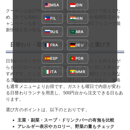
MSA
IDN
クーポンは会計時にスマホ画面を提示するだけで使えるた
め、誰でも気軽に活用できます。週替わりや期間限定のキ
FIL
HIN
ャンペーンも多く、公式アプリの通知やSNSフォローで最
新情報を受け取るのが効率的です。
RUS
ARA
日替わり・期間限定ランチの魅力と選び方
FRA
DEU
ESP
POR
日替わりランチや期間限定メニューは、コストを抑えなが
らもバリエーション豊かな食事を楽しみたい方に大変おす
ITA
MMR
すめです。たとえばロイヤルホストでは、曜日ごとに異な
る主菜やデザートが楽しめる日替わりセットがあり、価格
も通常メニューよりお得です。ガストも曜日で内容が変わ
る日替わりランチを用意し、500円台から注文できる日もあ
ります。
選び方のポイントは、以下のとおりです。
主菜・副菜・スープ・ドリンクバーの有無を比較
アレルギー表示やカロリー、野菜の量もチェック