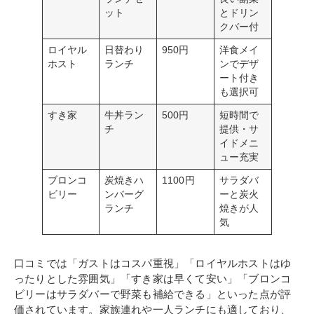
ット
とドリン
クバー付
ロイヤル
日替わり
950円
洋食メイ
ホスト
ランチ
ンでデザ
ート付き
も選択可
すき家
牛丼ラン
500円
短時間で
チ
提供・サ
イドメニ
ュー充実
ブロンコ
炭焼きハ
1100円
サラダバ
ビリー
ンバーグ
ーと炭火
ランチ
焼きが人
気
口コミでは「ガストはコスパ重視」「ロイヤルホストはゆ
ったりとした雰囲気」「すき家は早くて安い」「ブロンコ
ビリーはサラダバーで野菜も補給できる」といった点が評
価されています。家族連れや一人ランチにも適しており、