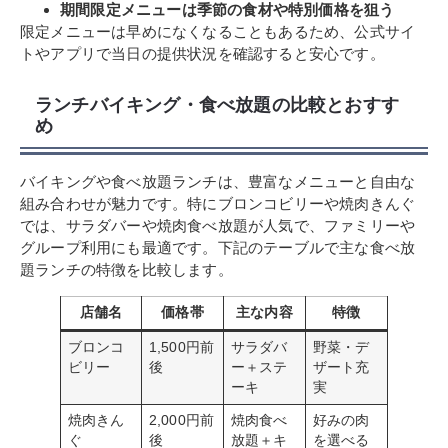
期間限定メニューは季節の食材や特別価格を狙う
限定メニューは早めになくなることもあるため、公式サイ
トやアプリで当日の提供状況を確認すると安心です。
ランチバイキング・食べ放題の比較とおすす
め
バイキングや食べ放題ランチは、豊富なメニューと自由な
組み合わせが魅力です。特にブロンコビリーや焼肉きんぐ
では、サラダバーや焼肉食べ放題が人気で、ファミリーや
グループ利用にも最適です。下記のテーブルで主な食べ放
題ランチの特徴を比較します。
店舗名
価格帯
主な内容
特徴
ブロンコ
1,500円前
サラダバ
野菜・デ
ビリー
後
ー＋ステ
ザート充
ーキ
実
焼肉きん
2,000円前
焼肉食べ
好みの肉
ぐ
後
放題＋キ
を選べる