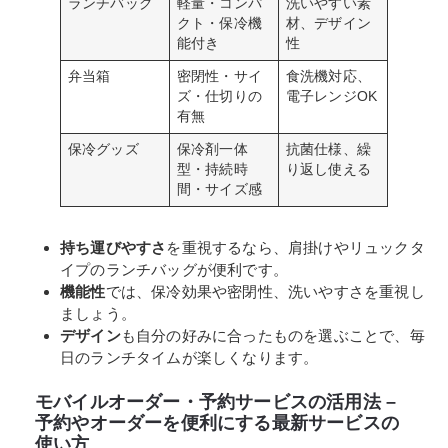
ランチバッグ
軽量・コンパ
洗いやすい素
クト・保冷機
材、デザイン
能付き
性
弁当箱
密閉性・サイ
食洗機対応、
ズ・仕切りの
電子レンジOK
有無
保冷グッズ
保冷剤一体
抗菌仕様、繰
型・持続時
り返し使える
間・サイズ感
持ち運びやすさ
を重視するなら、肩掛けやリュックタ
イプのランチバッグが便利です。
機能性
では、保冷効果や密閉性、洗いやすさを重視し
ましょう。
デザイン
も自分の好みに合ったものを選ぶことで、毎
日のランチタイムが楽しくなります。
モバイルオーダー・予約サービスの活用法 –
予約やオーダーを便利にする最新サービスの
使い方