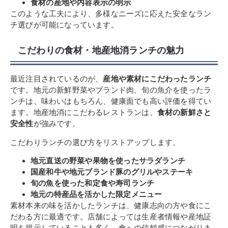
食材の産地や内容表示の明示
このような工夫により、多様なニーズに応えた安全なラン
チ選びが可能になっています。
こだわりの食材・地産地消ランチの魅力
最近注目されているのが、
産地や素材にこだわったランチ
です。地元の新鮮野菜やブランド肉、旬の魚介を使ったラ
ンチは、味わいはもちろん、健康面でも高い評価を得てい
ます。地産地消にこだわるレストランは、
食材の新鮮さと
安全性
が強みです。
こだわりランチの選び方をリストアップします。
地元直送の野菜や果物を使ったサラダランチ
国産和牛や地元ブランド豚のグリルやステーキ
旬の魚を使った和定食や寿司ランチ
地元の特産品を活かした限定メニュー
素材本来の味を活かしたランチは、健康志向の方や食にこ
だわる方に最適です。店舗によっては生産者情報や産地証
明を掲示していることも多く、食への信頼感につながりま