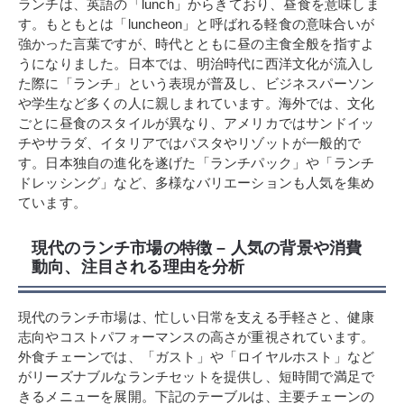
ランチは、英語の「lunch」からきており、昼食を意味しま
す。もともとは「luncheon」と呼ばれる軽食の意味合いが
強かった言葉ですが、時代とともに昼の主食全般を指すよ
うになりました。日本では、明治時代に西洋文化が流入し
た際に「ランチ」という表現が普及し、ビジネスパーソン
や学生など多くの人に親しまれています。海外では、文化
ごとに昼食のスタイルが異なり、アメリカではサンドイッ
チやサラダ、イタリアではパスタやリゾットが一般的で
す。日本独自の進化を遂げた「ランチパック」や「ランチ
ドレッシング」など、多様なバリエーションも人気を集め
ています。
現代のランチ市場の特徴 – 人気の背景や消費
動向、注目される理由を分析
現代のランチ市場は、忙しい日常を支える手軽さと、健康
志向やコストパフォーマンスの高さが重視されています。
外食チェーンでは、「ガスト」や「ロイヤルホスト」など
がリーズナブルなランチセットを提供し、短時間で満足で
きるメニューを展開。下記のテーブルは、主要チェーンの