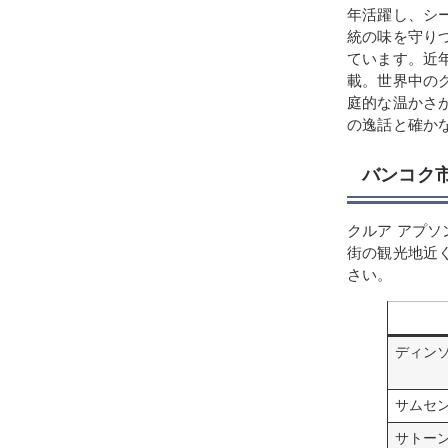
年活躍し、シ
統の味を守り
ています。近
載。世界中の
庭的な温かさ
の逸話と確か
バンコク
クルア アプ
街の観光地近
さい。
ディン
サムセ
サトー