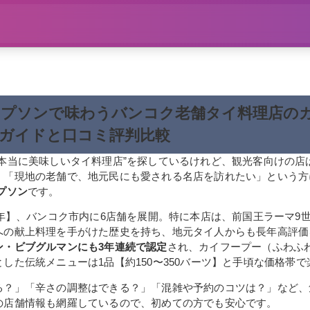
プソンで味わうバンコク老舗タイ料理店の
ガイドと口コミ評判比較
“本当に美味しいタイ料理店”を探しているけれど、観光客向けの店
」「現地の老舗で、地元民にも愛される名店を訪れたい」という方
プソン
です。
9年】、バンコク市内に6店舗を展開。特に本店は、前国王ラーマ9
への献上料理を手がけた歴史を持ち、地元タイ人からも長年高評価
ン・ビブグルマンにも3年連続で認定
され、カイフープー（ふわふ
した伝統メニューは1品【約150〜350バーツ】と手頃な価格帯
る？」「辛さの調整はできる？」「混雑や予約のコツは？」など、
の店舗情報も網羅しているので、初めての方でも安心です。