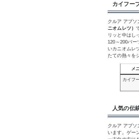
カイフー
クルア アプ
ニオムレツ）
リッと中はし
120～200
いカニオムレ
たての熱々を
メ
カイフ
人気の伝
クルア アプ
います。ゲー