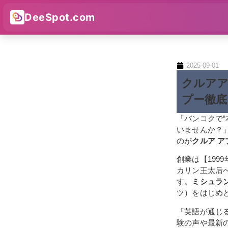
DeeSpot.com
2025-09-01
クルアア
プー徹底
「バンコクで
いませんか？
のが
クルア ア
創業は【199
カリン王太后
す。
ミシュラ
ツ）をはじめと
「英語が通じ
験の声や最新