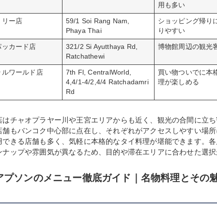
用も多い
トリー店
59/1 Soi Rang Nam,
ショッピング帰り
Phaya Thai
りやすい
パッカード店
321/2 Si Ayutthaya Rd,
博物館周辺の観光
Ratchathewi
ラルワールド店
7th Fl, CentralWorld,
買い物ついでに本
4,4/1-4/2,4/4 Ratchadamri
理が楽しめる
Rd
店はチャオプラヤー川や王宮エリアからも近く、観光の合間に立ち
店舗もバンコク中心部に点在し、それぞれがアクセスしやすい場所
用できる店舗も多く、気軽に本格的なタイ料理が堪能できます。各
ンナップや雰囲気が異なるため、目的や滞在エリアに合わせた選択
アプソンのメニュー徹底ガイド｜名物料理とその