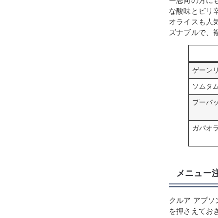
ー志向の方に
な酸味とピリ
オライスも人気
ズナブルで、
ゲーン
ソムタ
プーパ
ガパオ
メニュー
クルア アプ
を押さえてお