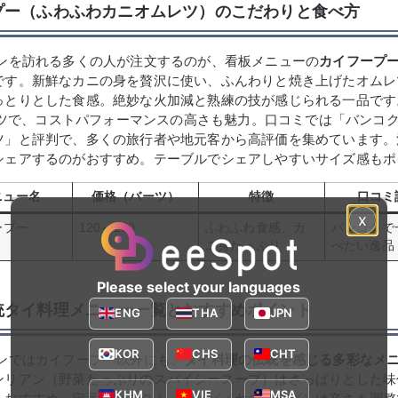
プー（ふわふわカニオムレツ）のこだわりと食べ方
ソンを訪れる多くの人が注文するのが、看板メニューの
カイフープ
です。新鮮なカニの身を贅沢に使い、ふんわりと焼き上げたオムレ
っとりとした食感。絶妙な火加減と熟練の技が感じられる一品です
バーツで、コストパフォーマンスの高さも魅力。口コミでは「バンコ
ツ」と評判で、多くの旅行者や地元客から高評価を集めています。
シェアするのがおすすめ。テーブルでシェアしやすいサイズ感もポ
ニュー名
価格（バーツ）
特徴
口コミ
x
ープー
120～200
ふわふわ食感、カ
バンコクで
ニ身たっぷり
べたい逸品
Please select your languages
統タイ料理メニュー一覧とおすすめポイント
ENG
THA
JPN
KOR
CHS
CHT
ソンではカイフープー以外にも、
タイ料理の伝統を感じる多彩なメ
ンリアン（野菜たっぷりのスパイシースープ）はさっぱりとした味
KHM
VIE
MSA