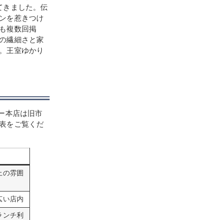
てきました。伝
ンを惹きつけ
も複数回掲
の繊細さと家
。王室ゆかり
ー本店は旧市
表をご覧くだ
上の雰囲
広い店内
ランチ利