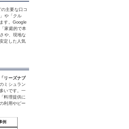
r）などの主要な口コ
ツ」や「クル
。Google
でも「家庭的で本
しさや、現地な
安定した人気
「リーズナブ
のミシュラン
多いです。一
「料理提供に
の利用やピー
事例