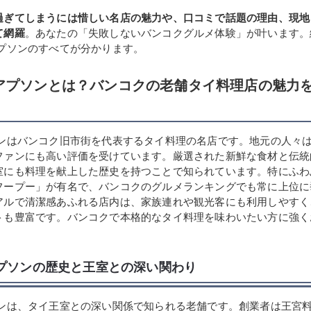
過ぎてしまうには惜しい名店の魅力や、口コミで話題の理由、現地
て網羅
。あなたの「失敗しないバンコクグルメ体験」が叶います。
アプソンのすべてが分かります。
アプソンとは？バンコクの老舗タイ料理店の魅力
ソンはバンコク旧市街を代表するタイ料理の名店です。地元の人々
ファンにも高い評価を受けています。厳選された新鮮な食材と伝統
室にも料理を献上した歴史を持つことで知られています。特にふわ
フープー」が有名で、バンコクのグルメランキングでも常に上位に
アルで清潔感あふれる店内は、家族連れや観光客にも利用しやすく
トも豊富です。バンコクで本格的なタイ料理を味わいたい方に強く
アプソンの歴史と王室との深い関わり
ソンは、タイ王室との深い関係で知られる老舗です。創業者は王宮