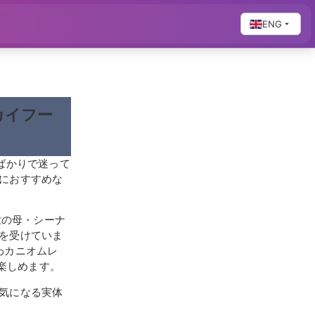
ENG
カイフー
ばかりで迷って
におすすめな
世の母・シーナ
を受けていま
わカニオムレ
で楽しめます。
気になる実体