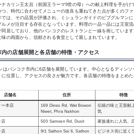
ーナカリン王太后（前国王ラーマ9世の母）への献上料理を手がけ
つつ、時代に合わせてメニューの改良も重ねてきた点が多くのファ
年では、その品質が評価され、ミシュランガイドのビブグルマンに
グルメが注目する存在となっています。料理の一品一品には王室流
が同居しており、他のバンコクのレストランと一線を画しています
な味の両面から、信頼される食堂として親しまれています。
市内の店舗展開と各店舗の特徴・アクセス
ソンはバンコク市内に6店舗を展開しています。中心となるディンソ
くに位置し、アクセスの良さが魅力です。各店舗の特徴をまとめた
店舗名
住所
特徴
ソー本店
169 Dinso Rd, Wat Bowon
伝統の味と王室献
Niwet, Phra Nakhon
気
ン店
503 Samsen Rd, Dusit
家族連れに人気、
ン店
9/1 Sathon Soi 6, Sathon
ビジネス街に近く