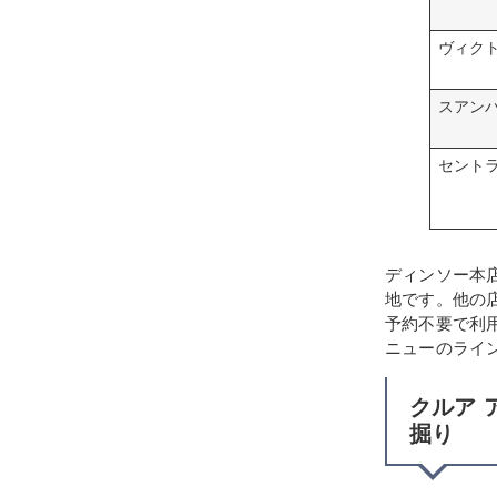
ヴィク
スアン
セント
ディンソー本
地です。他の
予約不要で利
ニューのライ
クルア 
掘り