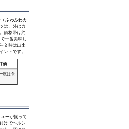
ー（ふわふわカ
ツは、外はカ
。価格帯は約
クで一番美味し
注文時は出来
イントです。
評価
一度は食
ニュー
が揃って
付けでヘルシ