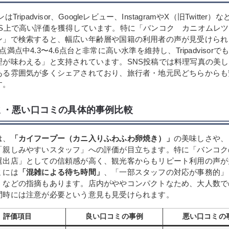
Tripadvisor、Googleレビュー、InstagramやX（旧Twitte
NS上で高い評価を獲得しています。特に「バンコク カニオムレ
」で検索すると、幅広い年齢層や国籍の利用者の声が見受けられます
満点中4.3〜4.6点台と非常に高い水準を維持し、Tripadvisor
理が味わえる」と支持されています。SNS投稿では料理写真の美
ある雰囲気が多くシェアされており、旅行者・地元民どちらからも
す。
ミ・悪い口コミの具体的事例比較
は、
「カイフープー（カニ入りふわふわ卵焼き）」
の美味しさや、
「親しみやすいスタッフ」への評価が目立ちます。特に「バンコク
選出店」としての信頼感が高く、観光客からもリピート利用の声が
ミには
「混雑による待ち時間」
、「一部スタッフの対応が事務的」
」などの指摘もあります。店内がややコンパクトなため、大人数で
問時には注意が必要という意見も見受けられます。
評価項目
良い口コミの事例
悪い口コミの