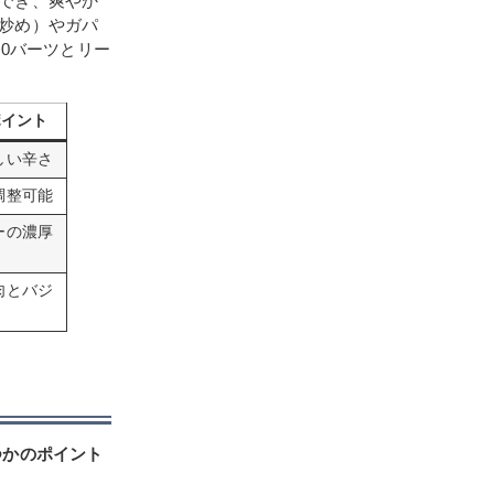
でき、爽やか
炒め）やガパ
0バーツとリー
ポイント
しい辛さ
調整可能
ーの濃厚
肉とバジ
つかのポイント