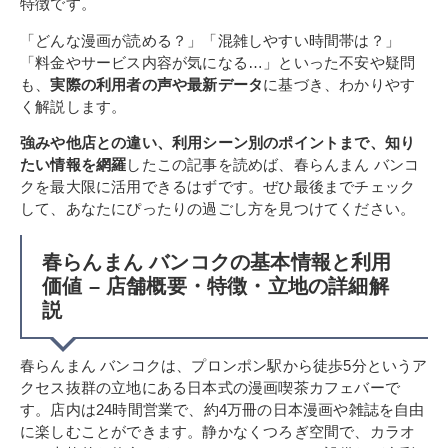
特徴です。
「どんな漫画が読める？」「混雑しやすい時間帯は？」
「料金やサービス内容が気になる…」といった不安や疑問
も、
実際の利用者の声や最新データ
に基づき、わかりやす
く解説します。
強みや他店との違い、利用シーン別のポイントまで、知り
たい情報を網羅
したこの記事を読めば、春らんまん バンコ
クを最大限に活用できるはずです。ぜひ最後までチェック
して、あなたにぴったりの過ごし方を見つけてください。
春らんまん バンコクの基本情報と利用
価値 – 店舗概要・特徴・立地の詳細解
説
春らんまん バンコクは、プロンポン駅から徒歩5分というア
クセス抜群の立地にある日本式の漫画喫茶カフェバーで
す。店内は24時間営業で、約4万冊の日本漫画や雑誌を自由
に楽しむことができます。静かなくつろぎ空間で、カラオ