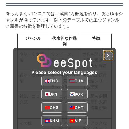
春らんまん バンコクでは、蔵書4万冊超を誇り、あらゆるジ
ャンルが揃っています。以下のテーブルでは主なジャンル
と蔵書の特徴を整理しています。
ジャンル
代表的な作品
特徴
例
x
少年・少女漫
ワンピース、
世代を問わず
画
君に届け
人気の定番タ
イトルが豊富
Please select your languages
青年・女性漫
ゴールデンカ
最新の話題作
ENG
THA
画
ムイ、東京タ
や長編シリー
ラレバ娘
ズも充実
JPN
KOR
雑誌・コミッ
モーニング、
雑誌系も定期
ク誌
マーガレット
的に新刊入荷
CHS
CHT
し、情報が新
鮮
KHM
VIE
その他
ライトノベ
マニアックな
ル、実用書
ラインナップ