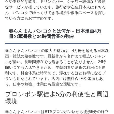
ケや本格的な飲食、ドリンクバー、シャワー設備など多彩
なサービスが揃っています。旅行者や在住日本人はもちろ
ん、バンコクでゆっくりできる場所や仮眠スペースを探し
ている方にもおすすめです。
春らんまん バンコクとは何か – 日本漫画4万
冊の蔵書数と24時間営業の強み
春らんまん バンコクの最大の魅力は、4万冊を超える日本漫
画・雑誌の蔵書数です。最新作から名作まで幅広いジャン
ルが揃い、長時間滞在でも飽きることがありません。24時
間いつでも入店できるため、早朝到着や深夜の利用にも便
利です。料金体系は時間制で、滞在するほどお得になるプ
ランも用意されています。店内には無料Wi-Fiや電源もあ
り、仕事や勉強、休憩にも最適な環境です。
プロンポン駅徒歩5分の利便性と周辺
環境
春らんまん バンコクはBTSプロンポン駅から徒歩5分の好立