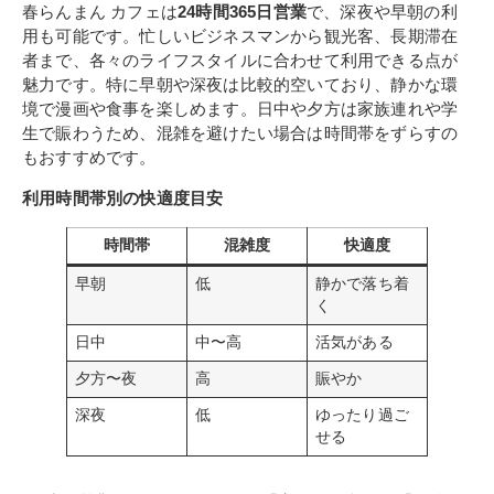
春らんまん カフェは
24時間365日営業
で、深夜や早朝の利
用も可能です。忙しいビジネスマンから観光客、長期滞在
者まで、各々のライフスタイルに合わせて利用できる点が
魅力です。特に早朝や深夜は比較的空いており、静かな環
境で漫画や食事を楽しめます。日中や夕方は家族連れや学
生で賑わうため、混雑を避けたい場合は時間帯をずらすの
もおすすめです。
利用時間帯別の快適度目安
時間帯
混雑度
快適度
早朝
低
静かで落ち着
く
日中
中〜高
活気がある
夕方〜夜
高
賑やか
深夜
低
ゆったり過ご
せる