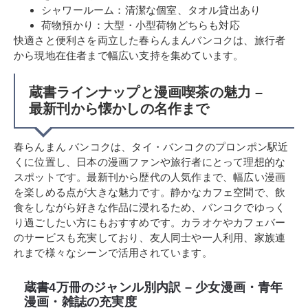
シャワールーム：清潔な個室、タオル貸出あり
荷物預かり：大型・小型荷物どちらも対応
快適さと便利さを両立した春らんまんバンコクは、旅行者
から現地在住者まで幅広い支持を集めています。
蔵書ラインナップと漫画喫茶の魅力 –
最新刊から懐かしの名作まで
春らんまん バンコクは、タイ・バンコクのプロンポン駅近
くに位置し、日本の漫画ファンや旅行者にとって理想的な
スポットです。最新刊から歴代の人気作まで、幅広い漫画
を楽しめる点が大きな魅力です。静かなカフェ空間で、飲
食をしながら好きな作品に浸れるため、バンコクでゆっく
り過ごしたい方にもおすすめです。カラオケやカフェバー
のサービスも充実しており、友人同士や一人利用、家族連
れまで様々なシーンで活用されています。
蔵書4万冊のジャンル別内訳 – 少女漫画・青年
漫画・雑誌の充実度