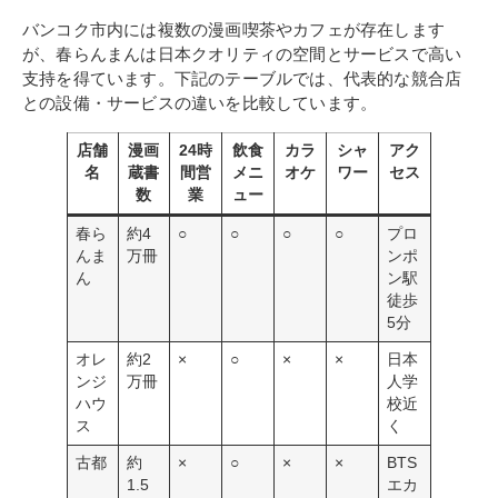
バンコク市内には複数の漫画喫茶やカフェが存在します
が、春らんまんは日本クオリティの空間とサービスで高い
支持を得ています。下記のテーブルでは、代表的な競合店
との設備・サービスの違いを比較しています。
店舗
漫画
24時
飲食
カラ
シャ
アク
名
蔵書
間営
メニ
オケ
ワー
セス
数
業
ュー
春ら
約4
○
○
○
○
プロ
んま
万冊
ンポ
ん
ン駅
徒歩
5分
オレ
約2
×
○
×
×
日本
ンジ
万冊
人学
ハウ
校近
ス
く
古都
約
×
○
×
×
BTS
1.5
エカ