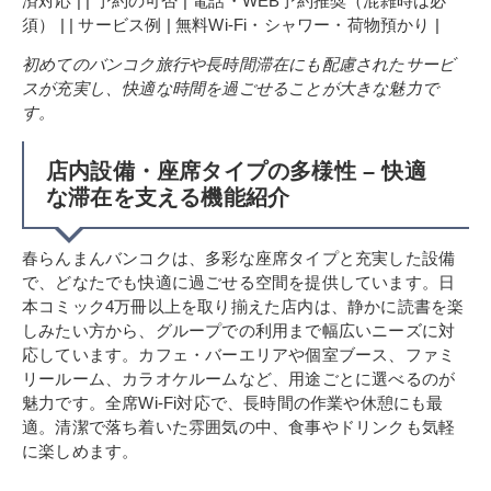
済対応 | | 予約の可否 | 電話・WEB予約推奨（混雑時は必
須） | | サービス例 | 無料Wi-Fi・シャワー・荷物預かり |
初めてのバンコク旅行や長時間滞在にも配慮されたサービ
スが充実し、快適な時間を過ごせることが大きな魅力で
す。
店内設備・座席タイプの多様性 – 快適
な滞在を支える機能紹介
春らんまんバンコクは、多彩な座席タイプと充実した設備
で、どなたでも快適に過ごせる空間を提供しています。日
本コミック4万冊以上を取り揃えた店内は、静かに読書を楽
しみたい方から、グループでの利用まで幅広いニーズに対
応しています。カフェ・バーエリアや個室ブース、ファミ
リールーム、カラオケルームなど、用途ごとに選べるのが
魅力です。全席Wi-Fi対応で、長時間の作業や休憩にも最
適。清潔で落ち着いた雰囲気の中、食事やドリンクも気軽
に楽しめます。