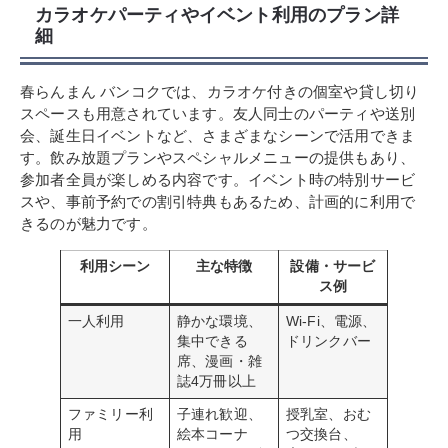
カラオケパーティやイベント利用のプラン詳
細
春らんまん バンコクでは、カラオケ付きの個室や貸し切り
スペースも用意されています。友人同士のパーティや送別
会、誕生日イベントなど、さまざまなシーンで活用できま
す。飲み放題プランやスペシャルメニューの提供もあり、
参加者全員が楽しめる内容です。イベント時の特別サービ
スや、事前予約での割引特典もあるため、計画的に利用で
きるのが魅力です。
利用シーン
主な特徴
設備・サービ
ス例
一人利用
静かな環境、
Wi-Fi、電源、
集中できる
ドリンクバー
席、漫画・雑
誌4万冊以上
ファミリー利
子連れ歓迎、
授乳室、おむ
用
絵本コーナ
つ交換台、