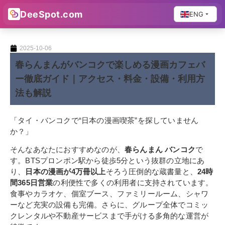
DeeSpot.com
ENG
2025-10-06
春らんまんがバンコクで楽しめる漫画カフェバ
ー徹底ガイド｜アクセス・料金・設備・利用方
法も解説
「タイ・バンコクで“日本の漫画喫茶”を探していません
か？」
そんなあなたにおすすめなのが、
春らんまん バンコク
で
す。BTSプロンポン駅から徒歩5分という抜群の立地にあ
り、
日本の漫画が4万冊以上
そろう圧倒的な蔵書量と、
24時
間365日営業
の利便性で多くの利用者に支持されています。
食事やカラオケ、個室ブース、ファミリールーム、シャワ
ーなど充実の設備も完備。さらに、グループ全体でコミッ
クレンタルや不動産サービスまで手がける多角的な運営が