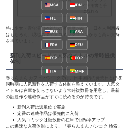
MSA
IDN
や実用書も手
に取れる
FIL
HIN
特に少女・青年漫画や雑誌の充実度が高く、日本人利用者
RUS
ARA
はもちろん、現地のタイ人コミックファンからも高い支持
を得ています。
FRA
DEU
新刊入荷スピードと人気タイトルの常時提供
ESP
POR
体制
ITA
MMR
春らんまん カフェ バンコクでは、日本国内の発売日とほぼ
同時期に人気新刊を入荷する体制を整えています。人気タ
イトルは在庫を切らさないよう常時複数冊を用意し、最新
の話題作や連載作品がすぐに読めるのが特長です。
新刊入荷は週単位で実施
定番の連載作品は優先的に入荷
人気コミックは複数冊の在庫で回転率アップ
この迅速な入荷体制により、「春らんまん バンコク 検索」