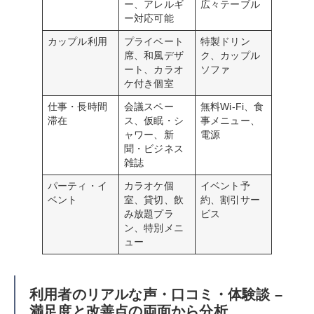
ー、アレルギ
広々テーブル
ー対応可能
カップル利用
プライベート
特製ドリン
席、和風デザ
ク、カップル
ート、カラオ
ソファ
ケ付き個室
仕事・長時間
会議スペー
無料Wi-Fi、食
滞在
ス、仮眠・シ
事メニュー、
ャワー、新
電源
聞・ビジネス
雑誌
パーティ・イ
カラオケ個
イベント予
ベント
室、貸切、飲
約、割引サー
み放題プラ
ビス
ン、特別メニ
ュー
利用者のリアルな声・口コミ・体験談 –
満足度と改善点の両面から分析