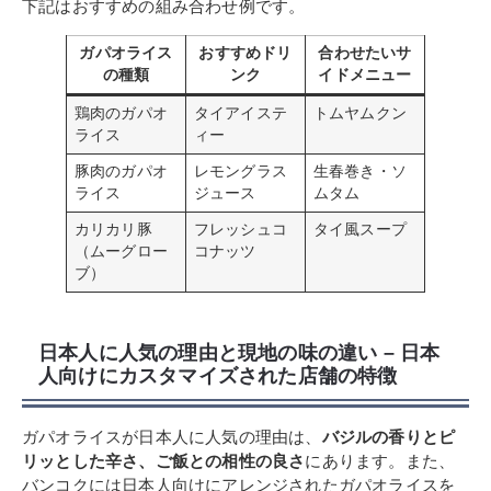
下記はおすすめの組み合わせ例です。
ガパオライス
おすすめドリ
合わせたいサ
の種類
ンク
イドメニュー
鶏肉のガパオ
タイアイステ
トムヤムクン
ライス
ィー
豚肉のガパオ
レモングラス
生春巻き・ソ
ライス
ジュース
ムタム
カリカリ豚
フレッシュコ
タイ風スープ
（ムーグロー
コナッツ
ブ）
日本人に人気の理由と現地の味の違い – 日本
人向けにカスタマイズされた店舗の特徴
ガパオライスが日本人に人気の理由は、
バジルの香りとピ
リッとした辛さ、ご飯との相性の良さ
にあります。また、
バンコクには日本人向けにアレンジされたガパオライスを