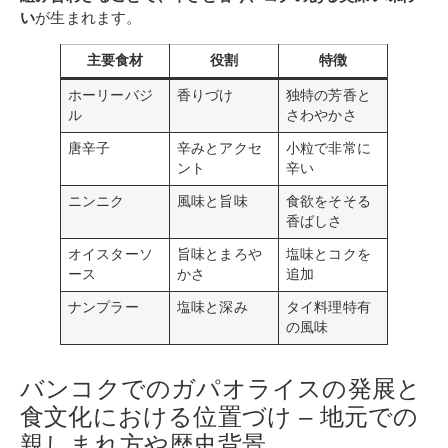
い
が生まれます。
主要食材
役割
特徴
ホーリーバジ
香りづけ
独特の芳香と
ル
さわやかさ
唐辛子
辛みとアクセ
小粒で非常に
ント
辛い
ニンニク
風味と旨味
食欲をそそる
香ばしさ
オイスターソ
旨味とまろや
塩味とコクを
ース
かさ
追加
ナンプラー
塩味と深み
タイ料理特有
の風味
バンコクでのガパオライスの発展と
食文化における位置づけ – 地元での
親しまれ方や歴史背景