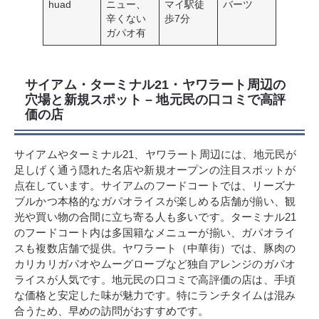
huad
ニュー、
マイ駅徒
バーツ
辛くない
歩7分
ガパオ有
サイアム・ターミナル21・ヤワラート周辺の
穴場と新規スポット – 地元民の口コミで高評
価の店
サイアムやターミナル21、ヤワラート周辺には、地元民が
足しげく通う隠れた名店や新規オープンの注目スポットが
点在しています。サイアムのフードコートでは、リーズナ
ブルかつ本格的なガパオライスが楽しめる店舗が揃い、観
光や買い物の合間に立ち寄る人も多いです。ターミナル21
のフードコート内は多国籍なメニューが揃い、ガパオライ
スも複数店舗で提供。ヤワラート（中華街）では、豚肉の
カリカリガパオやムーグローブなど独自アレンジのガパオ
ライスが人気です。地元民の口コミで高評価の店は、手頃
な価格と安定した味が魅力です。特にランチタイムは混み
合うため、早めの訪問がおすすめです。