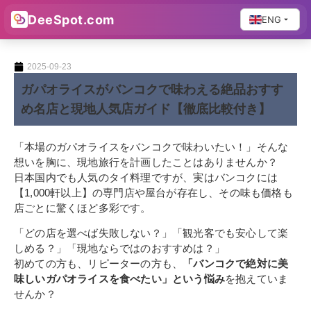
DeeSpot.com
ENG
2025-09-23
ガパオライスがバンコクで味わえる絶品おすす
め名店と現地人気店ガイド【徹底比較付き】
「本場のガパオライスをバンコクで味わいたい！」そんな
想いを胸に、現地旅行を計画したことはありませんか？
日本国内でも人気のタイ料理ですが、実はバンコクには
【1,000軒以上】の専門店や屋台が存在し、その味も価格も
店ごとに驚くほど多彩です。
「どの店を選べば失敗しない？」「観光客でも安心して楽
しめる？」「現地ならではのおすすめは？」
初めての方も、リピーターの方も、
「バンコクで絶対に美
味しいガパオライスを食べたい」という悩み
を抱えていま
せんか？