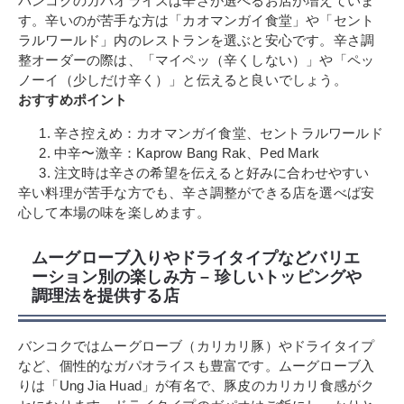
バンコクのガパオライスは辛さが選べるお店が増えていま
す。辛いのが苦手な方は「カオマンガイ食堂」や「セント
ラルワールド」内のレストランを選ぶと安心です。辛さ調
整オーダーの際は、「マイペッ（辛くしない）」や「ペッ
ノーイ（少しだけ辛く）」と伝えると良いでしょう。
おすすめポイント
辛さ控えめ：カオマンガイ食堂、セントラルワールド
中辛〜激辛：Kaprow Bang Rak、Ped Mark
注文時は辛さの希望を伝えると好みに合わせやすい
辛い料理が苦手な方でも、辛さ調整ができる店を選べば安
心して本場の味を楽しめます。
ムーグローブ入りやドライタイプなどバリエ
ーション別の楽しみ方 – 珍しいトッピングや
調理法を提供する店
バンコクではムーグローブ（カリカリ豚）やドライタイプ
など、個性的なガパオライスも豊富です。ムーグローブ入
りは「Ung Jia Huad」が有名で、豚皮のカリカリ食感がク