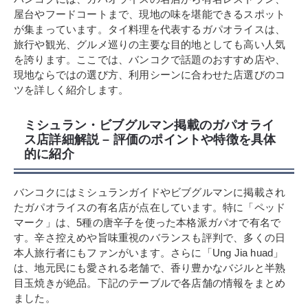
屋台やフードコートまで、現地の味を堪能できるスポット
が集まっています。タイ料理を代表するガパオライスは、
旅行や観光、グルメ巡りの主要な目的地としても高い人気
を誇ります。ここでは、バンコクで話題のおすすめ店や、
現地ならではの選び方、利用シーンに合わせた店選びのコ
ツを詳しく紹介します。
ミシュラン・ビブグルマン掲載のガパオライ
ス店詳細解説 – 評価のポイントや特徴を具体
的に紹介
バンコクにはミシュランガイドやビブグルマンに掲載され
たガパオライスの有名店が点在しています。特に「ペッド
マーク」は、5種の唐辛子を使った本格派ガパオで有名で
す。辛さ控えめや旨味重視のバランスも評判で、多くの日
本人旅行者にもファンがいます。さらに「Ung Jia huad」
は、地元民にも愛される老舗で、香り豊かなバジルと半熟
目玉焼きが絶品。下記のテーブルで各店舗の情報をまとめ
ました。