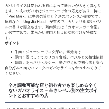
ガパオライスは使われる肉によって味わいが大きく異なり
ます。牛肉のガパオはジューシーで食べ応えがあり、特に
「Ped Mark」は牛肉の旨味と辛さのバランスが絶妙です。
豚肉なら「Ung Jia Huad」が有名で、カリカリ食感やバジ
ルの香りが際立ちます。鶏肉派には「カオマンガイ食堂」
がおすすめで、柔らかい鶏肉と控えめな味付けが特徴で
す。
ポイント
牛肉：ジューシーでコク深い。辛党向け
豚肉：香ばしくてカリカリ食感。バジルとの相性抜群
鶏肉：あっさりヘルシー、辛さ控えめで初心者も安心
自分好みの肉でバンコクのガパオライスを食べ比べてみて
ください。
辛さ調整可能な店と初心者でも楽しめる辛く
ないガパオライス – 辛さレベル別の注文ポイ
ントとおすすめの店