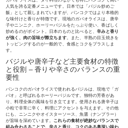
人気を誇る定番メニューです。日本では「バジル炒めご
飯」として親しまれていますが、バンコクではより本格的
な味付けと香りが特徴です。現地のガパオライスは、唐辛
子やニンニク、ホーリーバジルをたっぷり使い、香ばしく
炒めるのがポイント。日本のものと比べると、
辛みと香り
が強く、肉の旨味が際立ちます
。また、半熟の目玉焼きを
トッピングするのが一般的で、食感とコクをプラスしま
す。
バジルや唐辛子など主要食材の特徴
と役割 – 香りや辛さのバランスの重
要性
バンコクのガパオライスで使われるバジルは、現地で「ガ
パオ」と呼ばれるホーリーバジルです。独特の芳香があ
り、料理全体の風味を引き立てます。使用される唐辛子は
小粒で非常に辛く、料理にアクセントを与えます。その他
にも、ニンニクやオイスターソース、魚醤（ナンプラー）
が旨味を深めています。
これらの食材が絶妙なバランスで
組み合わさることで、辛さと香り、コクのある奥深い味わ