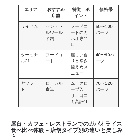
エリア
おすすめ
特徴・ポ
価格帯
店舗
イント
サイアム
セントラ
フードコ
50〜100
ルワール
ートのガ
バーツ
ド内
パオ専門
店
ターミナ
フードコ
麗しい香
40〜90バ
ル21
ート
りと辛さ
ーツ
控えめメ
ニュー
ヤワラー
ローカル
ムーグロ
70〜120
ト
食堂
ーブ入
バーツ
り、口コ
ミ高評価
屋台・カフェ・レストランでのガパオライス
食べ比べ体験 – 店舗タイプ別の違いと楽しみ
方