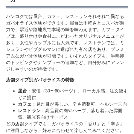
バンコクでは屋台、カフェ、レストランそれぞれで異なる
ガパオライス体験ができます。屋台は手軽さとコスパが魅
力で、駅近や路地裏で本場の味を味わえます。カフェタイ
プは、盛り付けや食材にこだわったオリジナルメニューが
多く、女性やカップルにも人気です。レストランでは、ミ
シュランやビブグルマンに選ばれた有名店もあり、プレミ
アムなガパオ体験が可能です。いずれのタイプも、半熟卵
のトッピングやナンプラーの追加など、自分好みにアレン
ジしやすいのが特徴です。
店舗タイプ別ガパオライスの特徴
屋台
：安価（30〜60バーツ）、ローカル感、注文後す
ぐに提供
カフェ
：見た目が美しい、辛さ調整可、ヘルシー志向
レストラン
：高品質の肉やハーブ、落ち着いた雰囲
気、観光客向けサービス
どの店舗タイプでも、ガパオライスの「香り」と「辛さ」
に注目しながら、好みに合わせて楽しんでみてください。