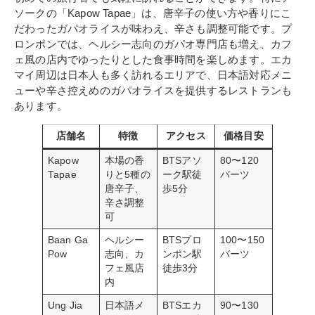
ソークの「Kapow Tapae」は、唐辛子の使い方や香りにこ
だわったガパオライスが味わえ、辛さも調整可能です。プ
ロンポンでは、ヘルシー志向のガパオ専門店も増え、カフ
ェ風の店内でゆったりとした食事時間を楽しめます。エカ
マイ周辺は日本人も多く訪れるエリアで、日本語対応メニ
ューや辛さ控えめのガパオライスを提供するレストランも
あります。
店舗名
特徴
アクセス
価格目安
Kapow
本場の香
BTSアソ
80〜120
Tapae
りと5種の
ーク駅徒
バーツ
唐辛子、
歩5分
辛さ調整
可
Baan Ga
ヘルシー
BTSプロ
100〜150
Pow
志向、カ
ンポン駅
バーツ
フェ風店
徒歩3分
内
Ung Jia
日本語メ
BTSエカ
90〜130