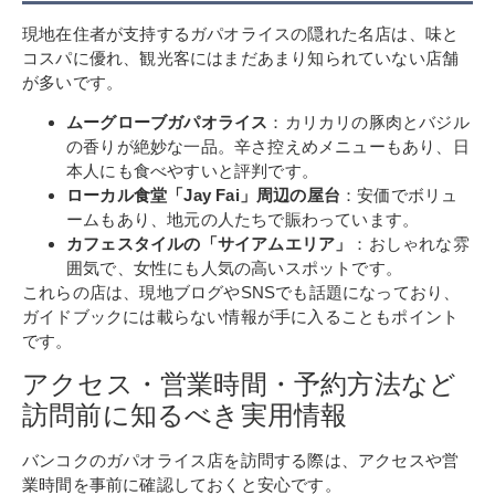
現地在住者が支持するガパオライスの隠れた名店は、味と
コスパに優れ、観光客にはまだあまり知られていない店舗
が多いです。
ムーグローブガパオライス
：カリカリの豚肉とバジル
の香りが絶妙な一品。辛さ控えめメニューもあり、日
本人にも食べやすいと評判です。
ローカル食堂「Jay Fai」周辺の屋台
：安価でボリュ
ームもあり、地元の人たちで賑わっています。
カフェスタイルの「サイアムエリア」
：おしゃれな雰
囲気で、女性にも人気の高いスポットです。
これらの店は、現地ブログやSNSでも話題になっており、
ガイドブックには載らない情報が手に入ることもポイント
です。
アクセス・営業時間・予約方法など
訪問前に知るべき実用情報
バンコクのガパオライス店を訪問する際は、アクセスや営
業時間を事前に確認しておくと安心です。