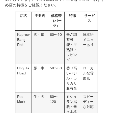
め店の特徴をご確認ください。
店名
主要肉
価格帯
特徴
サービ
（バー
ス
ツ）
Kaprow
豚・鶏
60〜90
辛さ調
日本語
Bang
整可
メニュ
Rak
能・半
ーあり
熟卵ト
ッピン
グ
Ung Jia
豚・牛
50〜80
香り高
ローカ
Huad
いバジ
ルな雰
ル・カ
囲気
リカリ
豚有名
Ped
牛・豚
80〜
ミシュ
スピー
Mark
120
ラン掲
ディー
載・辛
な対応
さ本格