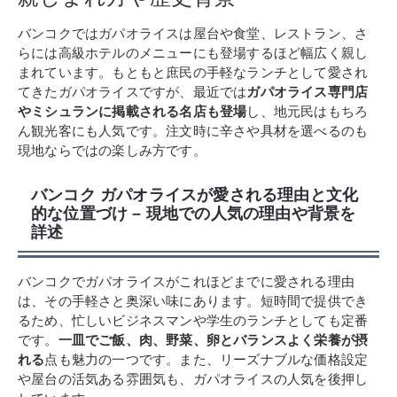
バンコクではガパオライスは屋台や食堂、レストラン、さ
らには高級ホテルのメニューにも登場するほど幅広く親し
まれています。もともと庶民の手軽なランチとして愛され
てきたガパオライスですが、最近では
ガパオライス専門店
やミシュランに掲載される名店も登場
し、地元民はもちろ
ん観光客にも人気です。注文時に辛さや具材を選べるのも
現地ならではの楽しみ方です。
バンコク ガパオライスが愛される理由と文化
的な位置づけ – 現地での人気の理由や背景を
詳述
バンコクでガパオライスがこれほどまでに愛される理由
は、その手軽さと奥深い味にあります。短時間で提供でき
るため、忙しいビジネスマンや学生のランチとしても定番
です。
一皿でご飯、肉、野菜、卵とバランスよく栄養が摂
れる
点も魅力の一つです。また、リーズナブルな価格設定
や屋台の活気ある雰囲気も、ガパオライスの人気を後押し