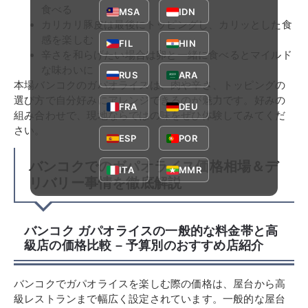
食べる
MSA
IDN
カリカリ豚皮は最後にトッピングし、カリッとした食
感を楽しむ
FIL
HIN
辛さを和らげたい場合は卵と一緒に食べるとマイルド
な味わいに
RUS
ARA
本場バンコクのガパオライスは、肉や辛さ、トッピングの
選び方で自分好みにアレンジできるのが魅力です。好みの
FRA
DEU
組み合わせで、現地ならではの味をぜひ体験してみてくだ
さい。
ESP
POR
バンコクでのガパオライス価格相場＆デ
ITA
MMR
リバリー事情を徹底解説
バンコク ガパオライスの一般的な料金帯と高
級店の価格比較 – 予算別のおすすめ店紹介
バンコクでガパオライスを楽しむ際の価格は、屋台から高
級レストランまで幅広く設定されています。一般的な屋台