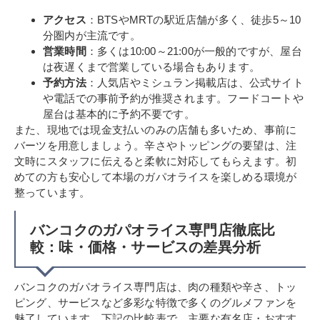
アクセス
：BTSやMRTの駅近店舗が多く、徒歩5～10
分圏内が主流です。
営業時間
：多くは10:00～21:00が一般的ですが、屋台
は夜遅くまで営業している場合もあります。
予約方法
：人気店やミシュラン掲載店は、公式サイト
や電話での事前予約が推奨されます。フードコートや
屋台は基本的に予約不要です。
また、現地では現金支払いのみの店舗も多いため、事前に
バーツを用意しましょう。辛さやトッピングの要望は、注
文時にスタッフに伝えると柔軟に対応してもらえます。初
めての方も安心して本場のガパオライスを楽しめる環境が
整っています。
バンコクのガパオライス専門店徹底比
較：味・価格・サービスの差異分析
バンコクのガパオライス専門店は、肉の種類や辛さ、トッ
ピング、サービスなど多彩な特徴で多くのグルメファンを
魅了しています。下記の比較表で、主要な有名店・おすす