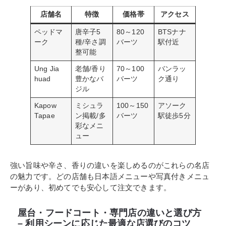
店舗名
特徴
価格帯
アクセス
ペッドマ
唐辛子5
80～120
BTSナナ
ーク
種/辛さ調
バーツ
駅付近
整可能
Ung Jia
老舗/香り
70～100
バンラッ
huad
豊かなバ
バーツ
ク通り
ジル
Kapow
ミシュラ
100～150
アソーク
Tapae
ン掲載/多
バーツ
駅徒歩5分
彩なメニ
ュー
強い旨味や辛さ、香りの違いを楽しめるのがこれらの名店
の魅力です。どの店舗も日本語メニューや写真付きメニュ
ーがあり、初めてでも安心して注文できます。
屋台・フードコート・専門店の違いと選び方
– 利用シーンに応じた最適な店選びのコツ