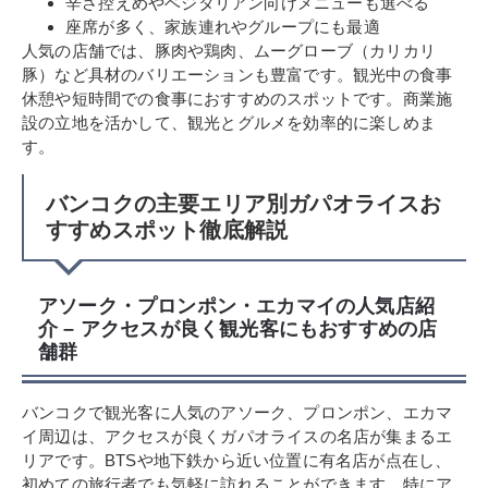
辛さ控えめやベジタリアン向けメニューも選べる
座席が多く、家族連れやグループにも最適
人気の店舗では、豚肉や鶏肉、ムーグローブ（カリカリ
豚）など具材のバリエーションも豊富です。観光中の食事
休憩や短時間での食事におすすめのスポットです。商業施
設の立地を活かして、観光とグルメを効率的に楽しめま
す。
バンコクの主要エリア別ガパオライスお
すすめスポット徹底解説
アソーク・プロンポン・エカマイの人気店紹
介 – アクセスが良く観光客にもおすすめの店
舗群
バンコクで観光客に人気のアソーク、プロンポン、エカマ
イ周辺は、アクセスが良くガパオライスの名店が集まるエ
リアです。BTSや地下鉄から近い位置に有名店が点在し、
初めての旅行者でも気軽に訪れることができます。特にア