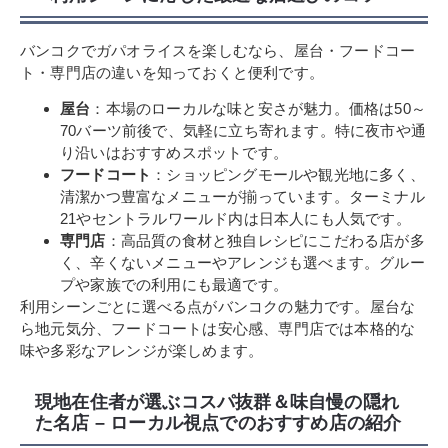
バンコクでガパオライスを楽しむなら、屋台・フードコー
ト・専門店の違いを知っておくと便利です。
屋台
：本場のローカルな味と安さが魅力。価格は50～
70バーツ前後で、気軽に立ち寄れます。特に夜市や通
り沿いはおすすめスポットです。
フードコート
：ショッピングモールや観光地に多く、
清潔かつ豊富なメニューが揃っています。ターミナル
21やセントラルワールド内は日本人にも人気です。
専門店
：高品質の食材と独自レシピにこだわる店が多
く、辛くないメニューやアレンジも選べます。グルー
プや家族での利用にも最適です。
利用シーンごとに選べる点がバンコクの魅力です。屋台な
ら地元気分、フードコートは安心感、専門店では本格的な
味や多彩なアレンジが楽しめます。
現地在住者が選ぶコスパ抜群＆味自慢の隠れ
た名店 – ローカル視点でのおすすめ店の紹介