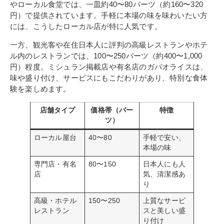
やローカル食堂では、一皿約40〜80バーツ（約160〜320
円）で提供されています。手軽に本場の味を味わいたい方
には、こうしたローカル店が特に人気です。
一方、観光客や在住日本人に評判の高級レストランやホテ
ル内のレストランでは、100〜250バーツ（約400〜1,000
円）程度。ミシュラン掲載店や有名店のガパオライスは、
味や盛り付け、サービスにもこだわりがあり、特別な食体
験を楽しめます。
店舗タイプ
価格帯（バー
特徴
ツ）
ローカル屋台
40〜80
手軽で安い、
本場の味
専門店・有名
80〜150
日本人にも人
店
気、清潔感あ
り
高級・ホテル
150〜250
上質なサービ
レストラン
スと美しい盛
り付け