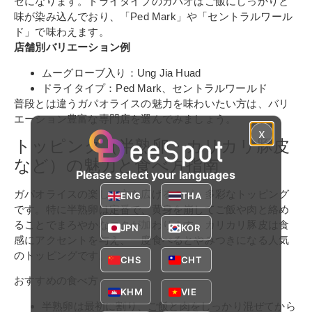
セになります。ドライタイプのガパオはご飯にしっかりと
味が染み込んでおり、「Ped Mark」や「セントラルワール
ド」で味わえます。
店舗別バリエーション例
ムーグローブ入り：Ung Jia Huad
ドライタイプ：Ped Mark、セントラルワールド
普段とは違うガパオライスの魅力を味わいたい方は、バリ
エーション豊富な専門店を選んでみましょう。
x
トッピング（半熟卵・カリカリ豚皮
など）の魅力と食べ方指南
Please select your languages
ガパオライスの楽しみ方を広げるのが、多彩なトッピング
ENG
THA
です。特に半熟卵は定番で、黄身を崩してご飯や肉と絡め
ることでまろやかなコクが加わります。カリカリ豚皮は食
JPN
KOR
感にアクセントを与え、一度食べるとやみつきになる人気
のトッピングです。
CHS
CHT
おすすめの食べ方
KHM
VIE
半熟卵は最初に割り、ご飯と肉をしっかり混ぜてから