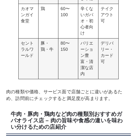
カオマ
鶏
60〜
辛くな
テイク
ンガイ
100
いガパ
アウト
食堂
オ・初
可
心者向
け
セント
豚・
80〜
バリエ
デリバ
ラルワ
鶏・牛
150
ーショ
リー・
ールド
ン豊
カード
富・清
可
潔な店
内
肉の種類や価格、サービス面で店舗ごとに違いがあるた
め、訪問前にチェックすると満足度が高まります。
牛肉・豚肉・鶏肉など肉の種類別おすすめガ
パオライス店 – 肉の旨味や食感の違いを味わ
い分けるための店紹介