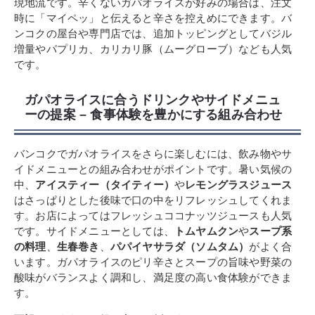
現地流です。辛くないガパオライスが好みの場合は、注文
時に「マイペッ」と伝えると辛さを控えめにできます。バ
ンコクの屋台や専門店では、追加トッピングとしてバジル
増量やパプリカ、カリカリ豚（ムーグローブ）なども人気
です。
ガパオライスに合うドリンクやサイドメニュ
ーの提案 – 食事体験を豊かにする組み合わせ
バンコクでガパオライスをさらに楽しむには、飲み物やサ
イドメニューとの組み合わせがポイントです。暑い気候の
中、
アイスティー（タイティー）
や
レモングラスジュース
はさっぱりとした後味で口の中をリフレッシュしてくれま
す。お店によってはフレッシュココナッツジュースも人気
です。サイドメニューとしては、
トムヤムクン
や
スープ系
の料理
、
生春巻き
、
パパイヤサラダ（ソムタム）
がよく合
います。ガパオライスのピリ辛さとスープの旨味や野菜の
酸味がバランスよく調和し、満足度の高い食体験ができま
す。