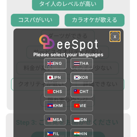
x
Please select your languages
ENG
THA
JPN
KOR
CHS
CHT
KHM
VIE
MSA
IDN
FIL
HIN