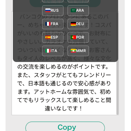
RUS
ARA
FRA
DEU
ESP
POR
ITA
MMR