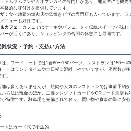
：トムヤムクンやカオマンガイの専門店があり、地元客にも観光
本格的な味付けを提供しています。
ザ
：食べ放題の焼肉店や窯焼きピザの専門店も入っています。ラ
メニューも好評です。
＆カフェ
：カフェではケーキやパフェ、タイ伝統スイーツが味わ
パーが近くにあり、ショッピングの合間の休憩にも最適です。
混雑状況・予約・支払い方法
は、フードコートでは1食60〜150バーツ、レストランは150〜4
コートはランチタイムや土日祝に混雑しやすいですが、座席数が多
です。
店舗は多くありませんが、焼肉や人気のレストランでは事前予約が
払い方法は現金のほか、主要クレジットカードやQRコード決済も
のが特徴です。駐車場も完備されており、買い物や食事の際に安心
め
ートはカード式で衛生的