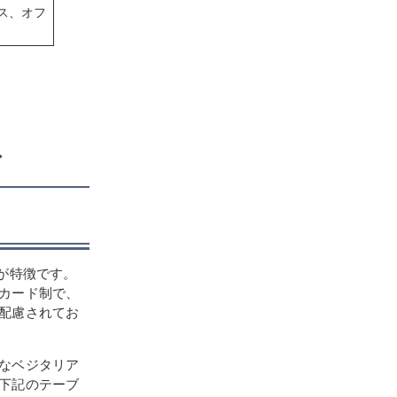
ス、オフ
ド
が特徴です。
カード制で、
配慮されてお
なベジタリア
下記のテーブ