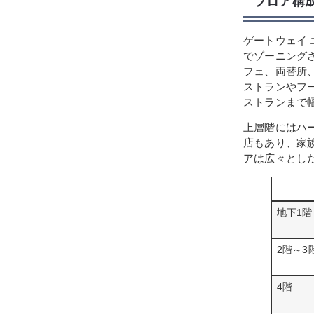
フロア構
ゲートウェイ
でゾーニング
フェ、両替所
ストランやフ
ストランまで
上層階にはハ
店もあり、家
アは広々とし
地下1階
2階～3
4階