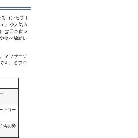
なるコンセプト
リュ」や人気カ
階には日本食レ
や食べ放題レ
、マッサージ
です。各フロ
ー、
ードコー
子供の遊