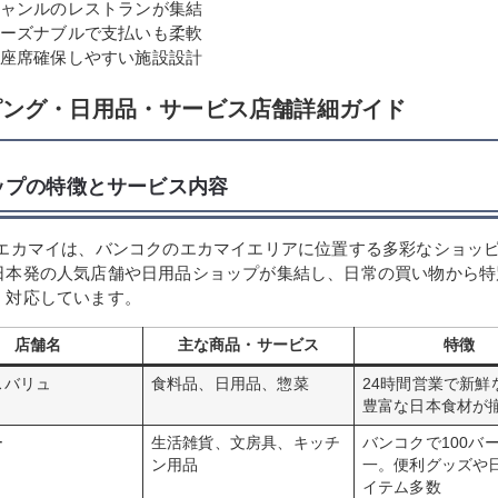
ャンルのレストランが集結
ーズナブルで支払いも柔軟
座席確保しやすい施設設計
ピング・日用品・サービス店舗詳細ガイド
ップの特徴とサービス内容
 エカマイは、バンコクのエカマイエリアに位置する多彩なショッ
日本発の人気店舗や日用品ショップが集結し、日常の買い物から特
く対応しています。
店舗名
主な商品・サービス
特徴
スバリュ
食料品、日用品、惣菜
24時間営業で新鮮
豊富な日本食材が
ー
生活雑貨、文房具、キッチ
バンコクで100バ
ン用品
一。便利グッズや
イテム多数