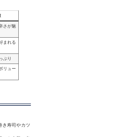
徴
辛さが魅
好まれる
っぷり
ボリュー
巻き寿司やカツ