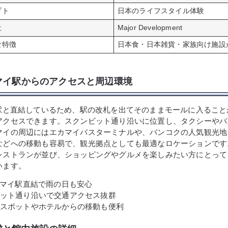
プト
日本のライフスタイル体験
社
Major Development
な特徴
日本食・日本雑貨・家族向け施設
カマイ駅からのアクセスと周辺環境
イ駅と直結しているため、駅の改札を出てそのままモールに入ること
アクセスできます。スクンビット通り沿いに位置し、タクシーやバ
マイの周辺にはエカマイバスターミナルや、バンコクの人気観光地
などへの移動も容易で、観光拠点としても最適なロケーションです
レストランが並び、ショッピングやグルメを楽しみたい方にとって
います。
カマイ駅直結で雨の日も安心
ット通り沿いで交通アクセス抜群
スポットやホテルからの移動も便利