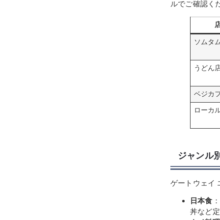
ルでご確認く
ソムタ
うどん
ベジカ
ローカ
ジャンル
ゲートウェイ
日本食
：
丼など定