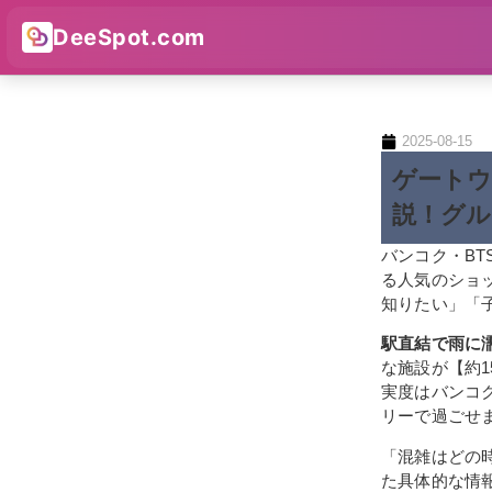
DeeSpot.com
2025-08-15
ゲートウ
説！グル
バンコク・BT
る人気のショ
知りたい」「
駅直結で雨に
な施設が【約1
実度はバンコク
リーで過ごせ
「混雑はどの
た具体的な情