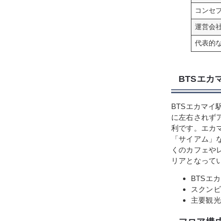
コンセ
運営会
代表的
BTSエ
BTSエカマ
に左右されず
利です。エカ
「サイアム」
くのカフェや
リアとなって
BTSエ
スクンビ
主要観光