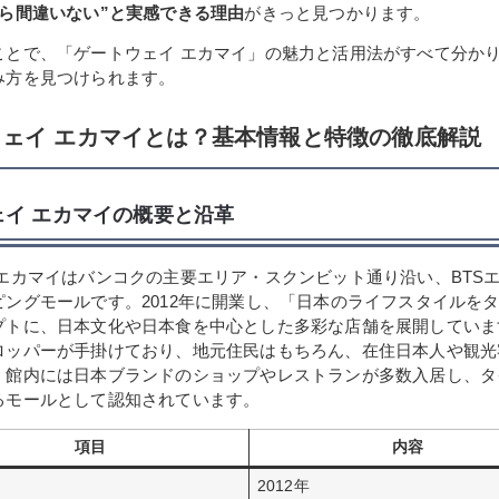
なら間違いない”と実感できる理由
がきっと見つかります。
ことで、「ゲートウェイ エカマイ」の魅力と活用法がすべて分か
み方を見つけられます。
ェイ エカマイとは？基本情報と特徴の徹底解説
ェイ エカマイの概要と沿革
 エカマイはバンコクの主要エリア・スクンビット通り沿い、BTS
ピングモールです。2012年に開業し、「日本のライフスタイルを
プトに、日本文化や日本食を中心とした多彩な店舗を展開していま
ロッパーが手掛けており、地元住民はもちろん、在住日本人や観光
。館内には日本ブランドのショップやレストランが多数入居し、タ
るモールとして認知されています。
項目
内容
2012年