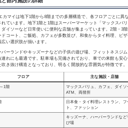
成と館内施設の詳細
 エカマイは地下1階から8階までの多層構造で、各フロアごとに異
されています。地下1階と1階はスーパーマーケット「マックスバ
、ダイソーなど日常使いに便利な店舗が集まっています。2階・3
ードコート、ご飯処、カフェが多数並び、和食からタイ料理、ピザ
幅広い選択肢が揃います。
ーバーランドやキッズーナなどの子供の遊び場、フィットネスジム
族連れにも最適です。駐車場も完備されており、車での来館も安心
た吹き抜け構造となっており、明るく開放的な雰囲気が特徴です。
フロア
主な施設・店舗
～1階
マックスバリュ、カフェ、ダイソ
ATM、両替所
階
日本食・タイ料理レストラン、フ
ト、ファッション
キッズーナ、ハーバーランドなど
び場