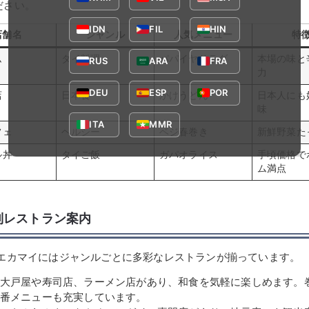
ださい。
IDN
FIL
HIN
店舗名
ジャンル
人気メニュー
特
ム
タイ料理
パパイヤサラダ
本場の味と
RUS
ARA
FRA
力
DEU
ESP
POR
店
日本食
かけうどん
日本人にも
味
ITA
MMR
フェ
ヘルシー
ベジ春巻き
新鮮野菜た
ル丼
タイご飯
ガパオライス
手頃価格で
ム満点
別レストラン案内
 エカマイにはジャンルごとに多彩なレストランが揃っています。
大戸屋や寿司店、ラーメン店があり、和食を気軽に楽しめます。
番メニューも充実しています。