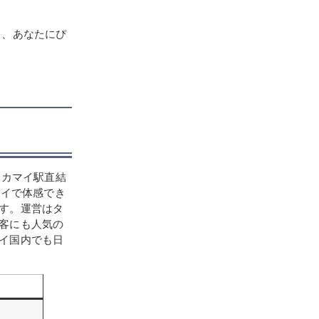
り、あなたにぴ
エカマイ駅直結
タイで体感でき
す。運営はタ
客にも人気の
イ国内でも日