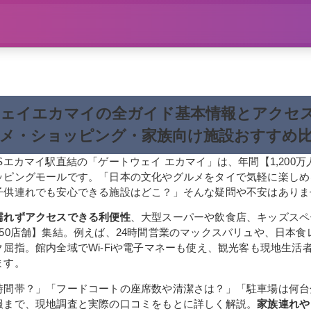
ェイエカマイの全ガイド基本情報とアクセ
メ・ショッピング・家族向け施設おすすめ
Sエカマイ駅直結の「ゲートウェイ エカマイ」は、年間【1,200
ッピングモールです。「日本の文化やグルメをタイで気軽に楽しめ
子供連れでも安心できる施設はどこ？」そんな疑問や不安はありま
濡れずアクセスできる利便性
、大型スーパーや飲食店、キッズスペ
50店舗】集結。例えば、24時間営業のマックスバリュや、日本食
屈指。館内全域でWi-Fiや電子マネーも使え、観光客も現地生活
ます。
時間帯？」「フードコートの座席数や清潔さは？」「駐車場は何台
報まで、現地調査と実際の口コミをもとに詳しく解説。
家族連れや