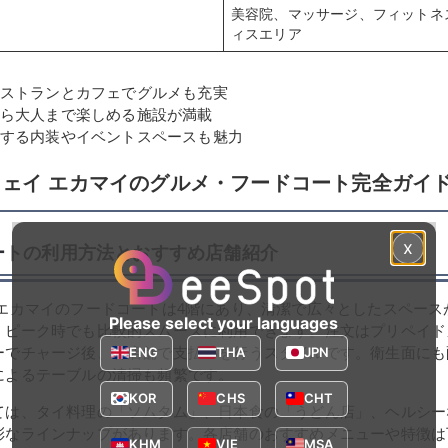
美容院、マッサージ、フィットネ
ィスエリア
ストランとカフェでグルメも充実
ら大人まで楽しめる施設が満載
する内装やイベントスペースも魅力
ェイ エカマイのグルメ・フードコート完全ガイ
x
ートの利用方法とおすすめ店舗紹介
 エカマイのフードコートは4階にあり、清潔で広々としたスペース
Please select your languages
、ピーク時でも比較的スムーズに利用できます。注文はプリペイド
ENG
THA
JPN
ーでチャージ後、各店舗で支払いを行うスタイルです。衛生面にも
によるテーブルの清掃も頻繁です。
KOR
CHS
CHT
ては、タイ料理の「ソムタム」、日本食の「うどん店」、ヘルシー
彩なラインナップがあります。各店舗のおすすめメニューや特徴は
KHM
VIE
MSA