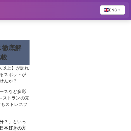
ENG
ス徹底解
比較
万人以上】が訪れ
るスポットが
せんか？
ースなど多彩
レストランの充
者もストレスフ
分？」といっ
日本好きの方