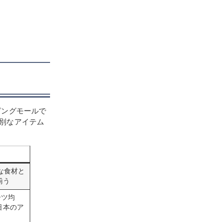
ピングモールで
別なアイテム
な食材と
揃う
ーツ均
日本のア