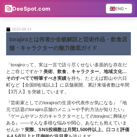
DeeSpot.com
ENG
2025-08-14
torajiroとは何者か全貌解説と芸術作品・飲食店
舗・キャラクターの魅力徹底ガイド
「torajiroって、実は一言で語り尽くせない多面的な存在だ
とご存じですか？
美術、飲食、キャラクター、地域文化…
そのすべてで特筆すべき実績
を持ち、たとえば郡山や六日
町など【全国8地域以上】に店舗展開、累計来場者数は年間
【3万人】を突破しています。
『芸術家としてのtorajiroの生涯や代表作が気になる』『地
元で話題のtorajiro店舗のメニューや予約方法が知りたい』
『ゲームやマンガのキャラクターとしてのtorajiroに興味が
ある』——そんな多様な悩みや関心、あなたも抱えていま
せんか？
実際、SNS投稿数は月間1,500件以上、口コミ評価
も4.5点以上と圧倒的な注目度
を誇ります。