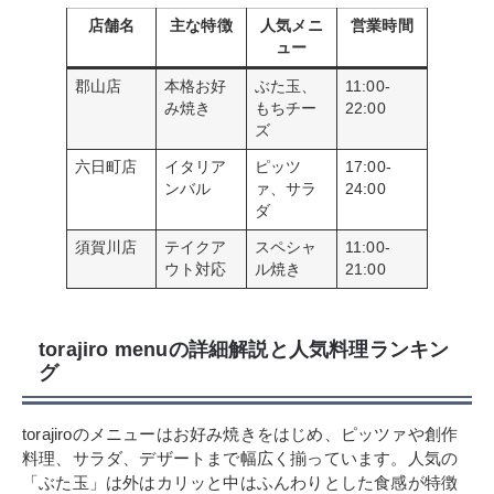
店舗名
主な特徴
人気メニ
営業時間
ュー
郡山店
本格お好
ぶた玉、
11:00-
み焼き
もちチー
22:00
ズ
六日町店
イタリア
ピッツ
17:00-
ンバル
ァ、サラ
24:00
ダ
須賀川店
テイクア
スペシャ
11:00-
ウト対応
ル焼き
21:00
torajiro menuの詳細解説と人気料理ランキン
グ
torajiroのメニューはお好み焼きをはじめ、ピッツァや創作
料理、サラダ、デザートまで幅広く揃っています。人気の
「ぶた玉」は外はカリッと中はふんわりとした食感が特徴