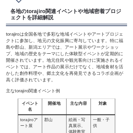
各地のtorajiro関連イベントや地域密着プロジ
ェクトを詳細解説
torajiroは全国各地で多彩な地域イベントやアートプロジェ
クトに参加し、地元の文化振興に寄与しています。特に福
島や郡山、新潟エリアでは、アート展示やワークショッ
プ、地域の歴史をテーマにした体験型イベントが定期的に
開催されています。地元住民や観光客向けに実施されるイ
ベントでは、アート作品の展示だけでなく、地域食材を活
かした創作料理や、郷土文化を再発見できるコラボ企画が
高く評価されています。
主なtorajiro関連イベント例
イベント
開催地
主な内容
対象
名
torajiroア
郡山
絵画・写
一般・子
ート展
真展示、
供
体験教室