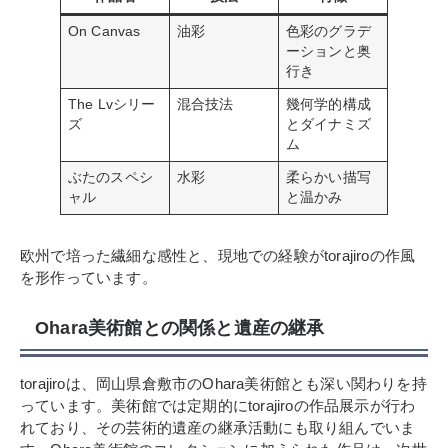
On Canvas
油彩
色彩のグラデ
ーションと奥
行き
The Lvシリー
混合技法
幾何学的構成
ズ
とダイナミズ
ム
ぶたのスペシ
水彩
柔らかい描写
ャル
と温かみ
欧州で培った繊細な感性と、現地での経験がtorajiroの作風
を形作っています。
Ohara美術館との関係と遺産の継承
torajiroは、岡山県倉敷市のOhara美術館とも深い関わりを持
っています。美術館では定期的にtorajiroの作品展示が行わ
れており、その芸術的遺産の継承活動にも取り組んでいま