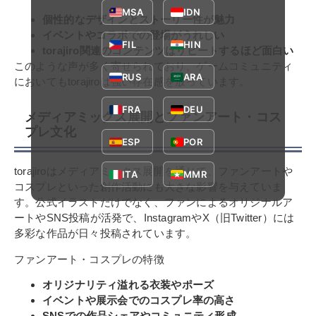
MSA
IDN
個性的なデザインとストーリー性が魅力
イベントやコラボでの登場がうれしい
FIL
HIN
torajiro関連のコンテンツはリピートするほど面白い
このような声が多く寄せられており、ゲームコミュニティ
RUS
ARA
においてもtorajiroは強い存在感を放っています。
FRA
DEU
メディアミックス展開とファンアート・コス
プレ文化
ESP
POR
torajiroはメディアミックス展開を通じて、ファンアートや
ITA
MMR
コスプレといった創作活動にも大きな影響を与えていま
す。公式イラストだけでなく、ファンによるオリジナルア
ートやSNS投稿が活発で、InstagramやX（旧Twitter）には
多彩な作品が日々投稿されています。
ファンアート・コスプレの特徴
オリジナリティ溢れる衣装やポーズ
イベントや展示会でのコスプレ率の高さ
SNSでの作品シェアやコミュニティ形成