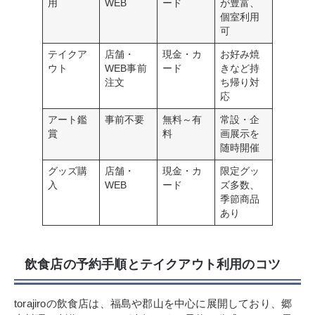
用
WEB
ード
が豊富、
個室利用
可
テイクア
店舗・
現金・カ
お好み焼
ウト
WEB事前
ード
きなど持
注文
ち帰り対
応
アート鑑
事前不要
無料～有
常設・企
賞
料
画展示を
随時開催
グッズ購
店舗・
現金・カ
限定グッ
入
WEB
ード
ズ多数、
季節商品
あり
飲食店の予約手順とテイクアウト利用のコツ
torajiroの飲食店は、福島や郡山を中心に展開しており、郷