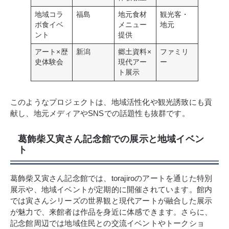
地域コラ
福島
地元食材
観光客・
ボ食イベ
メニュー
地元
ント
提供
アート×歴
新潟
郷土資料×
ファミリ
史体験会
現代アー
ー
ト展示
このようなプロジェクトは、地域活性化や観光誘致にも貢
献し、地元メディアやSNSでの話題性も抜群です。
葛飾柴又寅さん記念館での展示と地域イベン
ト
葛飾柴又寅さん記念館では、torajiroのアートを通じた特別
展示や、地域イベントが定期的に開催されています。館内
では寅さんシリーズの世界観と現代アートが融合した展示
が魅力で、来館者は作品を身近に体感できます。さらに、
記念館周辺では地域住民との交流イベントやトークショ