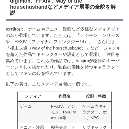
digimon、FFXIV、way of the
househusbandなどメディア展開の全貌を解
説
torajiroは、ゲームやアニメ、漫画など多様なメディアでそ
の名が登場しています。たとえば、「デジモン」シリーズ
や「FFXIV（ファイナルファンタジー14）」、さらには
「極主夫道（way of the househusband）」など、ジャンル
を超えた作品でキャラクターや設定として登場し、注目を
集めています。これらの作品では、torajiroが物語のキーパ
ーソンとして描かれたり、独自の個性を持つキャラクター
としてファンの心を掴んでいます。
以下の表は、主なメディア展開の一例です。
メディア
作品名
役割・特徴
ゲーム
FFXIV、デジ
ゲーム内キャ
モン、torajiro
ラクター、ボ
asuka等
ス、NPC
アニメ・漫画
極主夫道、デ
サブキャラク