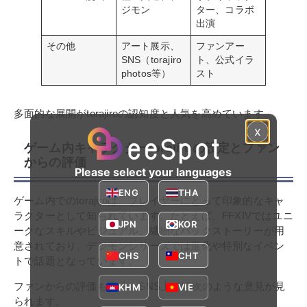
ジモン
ター、コラボ
出演
その他
アート展示、
ファンアー
SNS（torajiro
ト、公式イラ
photos等）
スト
多面的な展開がtorajiroの認知度と人気を高めています。
x
ゲーム内キャラクターtorajiroの設定とファン
からの評価
Please select your languages
ENG
THA
ゲーム内でのtorajiroは、プレイヤーにとって印象的なキャ
ラクターとして知られています。たとえば、FFXIVではユニ
JPN
KOR
ークなスキルやビジュアル、繊細なバックストーリーが用
意されており、デジモンシリーズでは進化や特別なイベン
CHS
CHT
トで話題となっています。
ファンからの評価も高く、SNS上では次のような意見が見
KHM
VIE
られます。