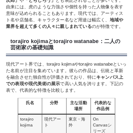
次郎」
や
「とらじろう」
とも表記されることが多いです。
由来には、虎のような力強さや個性を持った人物像を表す
意味が込められることもあります。現代では、アーティス
ト名や店舗名、キャラクター名など用途は幅広く、
地域や
業界を超えて多くの人々に親しまれている
のが特徴です。
torajiro kojimaとtorajiro watanabe：二人の
芸術家の基礎知識
現代アート界では、torajiro kojimaやtorajiro watanabeといっ
た名前が注目を集めています。彼らの作品は、伝統と革新
を融合させた独自性が評価されており、特に
キャンバス上
での表現や現代美術の展示
で高い人気を誇ります。下記の
表で、代表的な特徴を比較します。
氏名
分野
主な活動
代表的な
場所
作品例
torajiro
現代アー
東京・海
On
kojima
ト
外
Canvasシ
リーズ