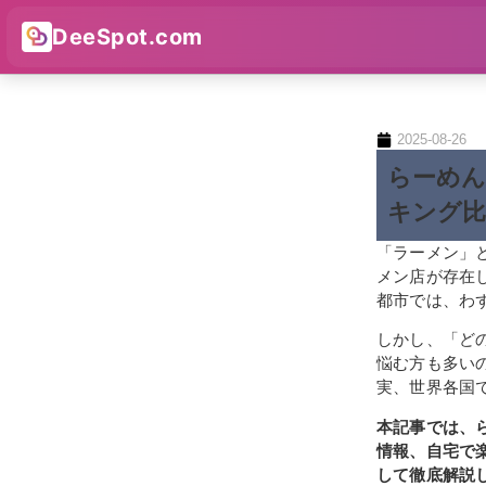
DeeSpot.com
2025-08-26
らーめん
キング比
「ラーメン」
メン店が存在
都市では、わ
しかし、「ど
悩む方も多い
実、世界各国
本記事では、
情報、自宅で
して徹底解説