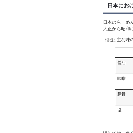
日本にお
日本のらーめ
大正から昭和
下記は主な味
醤油
味噌
豚骨
塩