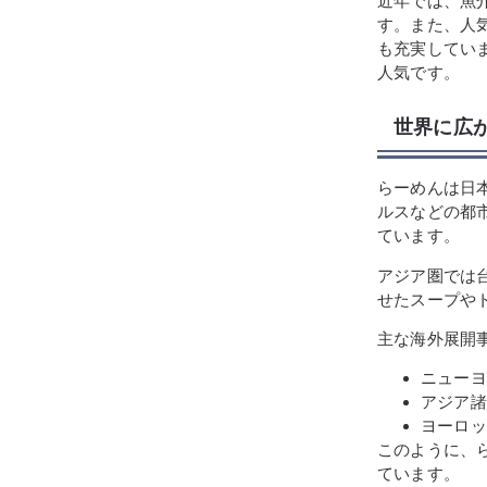
近年では、魚
す。また、人
も充実してい
人気です。
世界に広
らーめんは日
ルスなどの都
ています。
アジア圏では
せたスープや
主な海外展開
ニューヨ
アジア諸
ヨーロッ
このように、
ています。