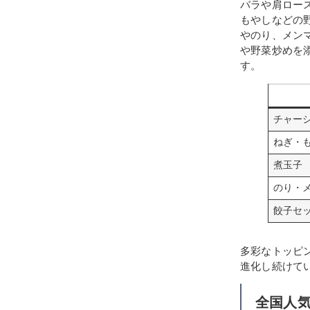
バラや肩ロー
もやしなどの
やのり、メン
や野菜炒めを
す。
チャー
ねぎ・
煮玉子
のり・
餃子セ
多彩なトッピ
進化し続けて
全国人