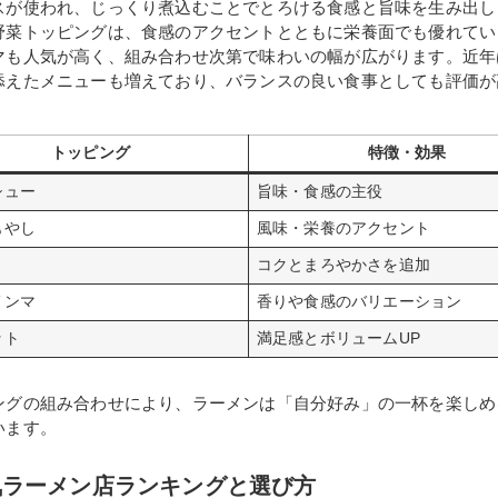
スが使われ、じっくり煮込むことでとろける食感と旨味を生み出し
野菜トッピングは、食感のアクセントとともに栄養面でも優れてい
マも人気が高く、組み合わせ次第で味わいの幅が広がります。近年
添えたメニューも増えており、バランスの良い食事としても評価が
トッピング
特徴・効果
シュー
旨味・食感の主役
もやし
風味・栄養のアクセント
コクとまろやかさを追加
メンマ
香りや食感のバリエーション
ット
満足感とボリュームUP
ングの組み合わせにより、ラーメンは「自分好み」の一杯を楽しめ
います。
気ラーメン店ランキングと選び方