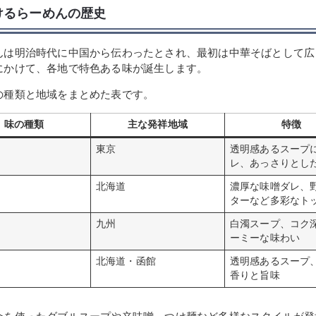
けるらーめんの歴史
んは明治時代に中国から伝わったとされ、最初は中華そばとして広
にかけて、各地で特色ある味が誕生します。
の種類と地域をまとめた表です。
味の種類
主な発祥地域
特徴
東京
透明感あるスープ
レ、あっさりとし
北海道
濃厚な味噌ダレ、
ターなど多彩なト
九州
白濁スープ、コク
ーミーな味わい
北海道・函館
透明感あるスープ
香りと旨味