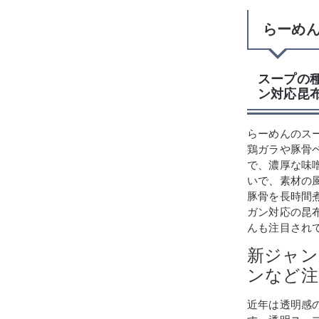
らーめ
スープの
ン対応昆
らーめんのス
鶏ガラや豚骨
で、濃厚な味
いで、素材の
豚骨を長時間
ガン対応の昆
んも注目され
新ジャン
ンなど注
近年は透明感