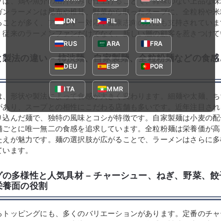
プは、鶏や魚介の出汁のみで仕上げることで、雑味のない上品な味
ガンラーメンは昆布や椎茸、野菜から取ったスープに、全粒粉や米
IDN
FIL
HIN
ることが多く、アレルギー対応や健康志向の方にも支持されていま
、従来のラーメンファンだけでなく、新しい層の顧客を惹きつけて
RUS
ARA
FRA
と製法の違い – 柿渋麺、自家製麺、全粒粉麺などの食
DEU
ESP
POR
ITA
MMR
は、形状や製法によって食感が大きく変わります。細麺や太麺、ち
があり、スープとの相性にこだわる店舗も多いです。近年注目され
り込んだ麺で、独特の風味とコシが特徴です。自家製麺は小麦の配
舗ごとに唯一無二の食感を追求しています。全粒粉麺は栄養価が高
たえが魅力です。麺の選択肢が広がることで、ラーメンはさらに多
ています。
グの多様性と人気具材 – チャーシュー、ねぎ、野菜、
栄養面の役割
るトッピングにも、多くのバリエーションがあります。定番のチャ