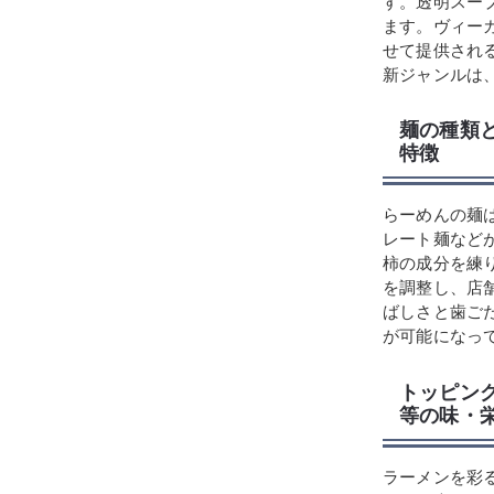
す。透明スー
ます。ヴィー
せて提供され
新ジャンルは
麺の種類
特徴
らーめんの麺
レート麺など
柿の成分を練
を調整し、店
ばしさと歯ご
が可能になっ
トッピン
等の味・
ラーメンを彩