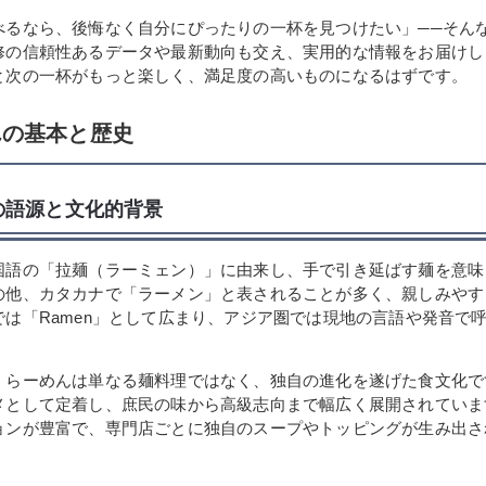
べるなら、後悔なく自分にぴったりの一杯を見つけたい」──そん
修の信頼性あるデータや最新動向も交え、実用的な情報をお届けし
と次の一杯がもっと楽しく、満足度の高いものになるはずです。
んの基本と歴史
の語源と文化的背景
国語の「拉麺（ラーミェン）」に由来し、手で引き延ばす麺を意味
の他、カタカナで「ラーメン」と表されることが多く、親しみやす
では「Ramen」として広まり、アジア圏では現地の言語や発音で
、らーめんは単なる麺料理ではなく、独自の進化を遂げた食文化で
メとして定着し、庶民の味から高級志向まで幅広く展開されていま
ョンが豊富で、専門店ごとに独自のスープやトッピングが生み出さ