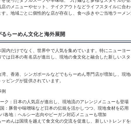
介を使ったダブルスープや辛味噌、つけ麺など多様なスタイルが登
気店のメニューやセット、テイクアウトなどライフスタイルに合わ
ます。地域ごとに個性的な店が存在し、食べ歩きやご当地ラーメン
がるらーめん文化と海外展開
本国内だけでなく、世界中で人気を集めています。特にニューヨー
市では日本の有名店が進出し、現地の食文化と融合した新しいスタ
台湾、香港、シンガポールなどでもらーめん専門店が増加し、現地
トッピングが提供されています。
事例
ーク：日本の人気店が進出し、現地流のアレンジメニューも登場
国：豚骨や味噌味など日本の伝統を活かしつつ、現地食材を応用
パ各地：ヘルシー志向やビーガン対応メニューも増加
らーめんは国境を越えて食文化の交流を促進し、新しいトレンドを