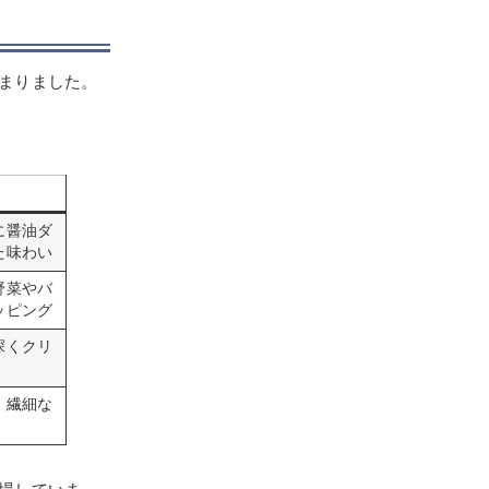
まりました。
に醤油ダ
た味わい
野菜やバ
ッピング
深くクリ
、繊細な