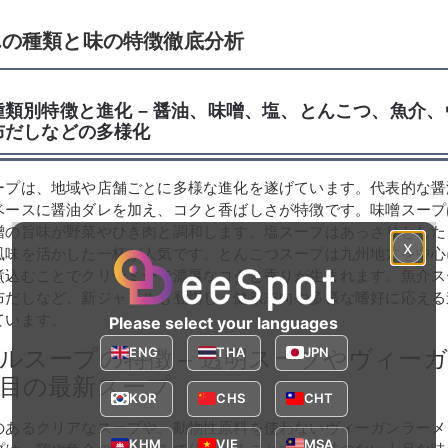
んの種類と味の特徴徹底分析
種類別特徴と進化 – 醤油、味噌、塩、とんこつ、魚介
布だしなどの多様化
ープは、地域や店舗ごとに多様な進化を遂げています。代表的な醤
ベースに醤油ダレを加え、コクと香ばしさが特徴です。味噌スープ
噌の旨味が野菜やひき肉と調和します。塩スープはあっさりとした
x
風味を活かした一杯が人気です。とんこつスープは九州地方を中心
煮込むことでクリーミーで濃厚なコクと香りが生まれます。魚介ス
布だしなど、新ジャンルも登場し、健康志向や多様な嗜好に応える
ています。
Please select your languages
ENG
THA
JPN
ルスープの特徴 – 透明スープやヴィー
目の最新スープ
KOR
CHS
CHT
のあるクリアなスープや、動物性原料を使わないヴィーガンラーメ
KHM
VIE
MSA