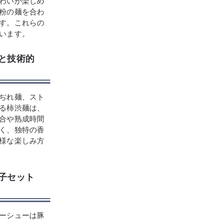
わいが楽しめ
粉の麺を合わ
す。これらの
います。
感と技術的
ぢれ麺、スト
る柿渋麺は、
合や熟成時間
く、独特の香
様な楽しみ方
餃子セット
ーシューは豚