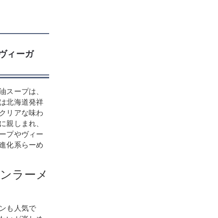
、ヴィーガ
油スープは、
は北海道発祥
クリアな味わ
に親しまれ、
ープやヴィー
進化系らーめ
ガンラーメ
ンも人気で