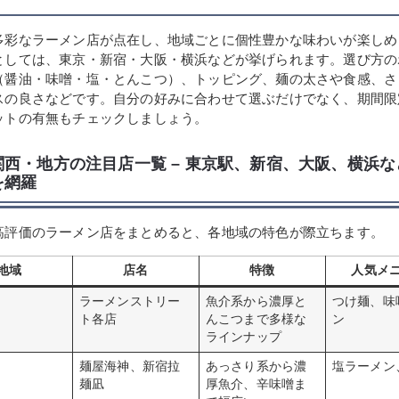
多彩なラーメン店が点在し、地域ごとに個性豊かな味わいが楽しめ
としては、東京・新宿・大阪・横浜などが挙げられます。選び方の
（醤油・味噌・塩・とんこつ）、トッピング、麺の太さや食感、さ
スの良さなどです。自分の好みに合わせて選ぶだけでなく、期間限
ットの有無もチェックしましょう。
関西・地方の注目店一覧 – 東京駅、新宿、大阪、横浜
を網羅
高評価のラーメン店をまとめると、各地域の特色が際立ちます。
地域
店名
特徴
人気メ
ラーメンストリー
魚介系から濃厚と
つけ麺、味
ト各店
んこつまで多様な
ン
ラインナップ
麺屋海神、新宿拉
あっさり系から濃
塩ラーメン
麺凪
厚魚介、辛味噌ま