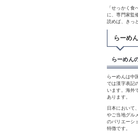
「せっかく食
に、専門家監
読めば、きっ
らーめ
らーめん
らーめんは中
では漢字表記
います。海外
あります。
日本において
やご当地グル
のバリエーシ
特徴です。