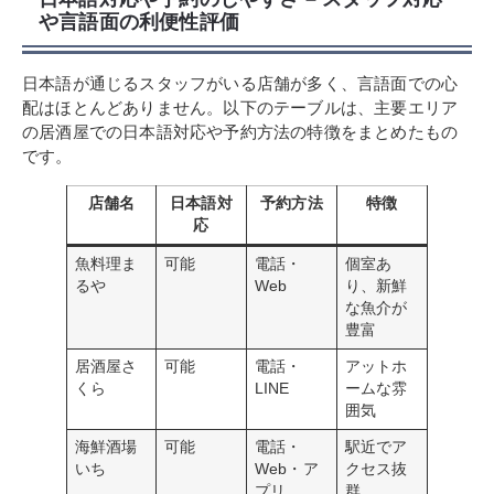
や言語面の利便性評価
日本語が通じるスタッフがいる店舗が多く、言語面での心
配はほとんどありません。以下のテーブルは、主要エリア
の居酒屋での日本語対応や予約方法の特徴をまとめたもの
です。
店舗名
日本語対
予約方法
特徴
応
魚料理ま
可能
電話・
個室あ
るや
Web
り、新鮮
な魚介が
豊富
居酒屋さ
可能
電話・
アットホ
くら
LINE
ームな雰
囲気
海鮮酒場
可能
電話・
駅近でア
いち
Web・ア
クセス抜
プリ
群