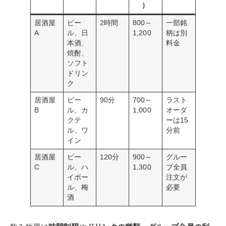
）
居酒屋
ビー
2時間
800～
一部銘
A
ル、日
1,200
柄は別
本酒、
料金
焼酎、
ソフト
ドリン
ク
居酒屋
ビー
90分
700～
ラスト
B
ル、カ
1,000
オーダ
クテ
ーは15
ル、ワ
分前
イン
居酒屋
ビー
120分
900～
グルー
C
ル、ハ
1,300
プ全員
イボー
注文が
ル、梅
必要
酒