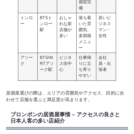
個室完
備
トンロ
BTSト
おしゃ
落ち着
若いビ
ー
ンロー
れな新
いた雰
ジネス
駅
店舗が
囲気、
マン・
多い
多国籍
女性
メニュ
ー
アソー
BTS/M
ビジネ
仕事帰
会社
ク
RTアソ
ス街中
りに立
員・出
ーク駅
心
ち寄り
張者
やすい
居酒屋選びの際は、エリアの雰囲気やアクセス、目的に合
わせて店舗を選ぶと満足度が高まります。
プロンポンの居酒屋事情 – アクセスの良さと
日本人客の多い店紹介