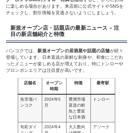
に楽しめる場合があります。来店前に公式サイトやSNSを
チェックし、割引情報を見逃さないようにしましょう。
新規オープン店・話題店の最新ニュース – 注
目の新店舗紹介と特徴
バンコクでは、
新規オープンの居酒屋や話題の店舗
が続々
登場しています。日本直送の新鮮な刺身や、和食にこだわ
ったメニューが楽しめる店が増えており、特にトンローや
プロンポンエリアは注目度が高いです。
店舗名
オープン
特徴
最寄駅
時期
魚市場バ
2024年5
豊洲市場
トンロー
ンコク
月
直送の鮮
魚と豊富
な日本酒
旬彩ダイ
2024年4
大人数向
アソーク
ニング
月
け個室・