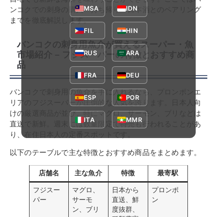
MSA
IDN
ンコクでの刺身の購入・持ち帰り・日本酒とのペアリング
までを徹底解説します。
FIL
HIN
バンコクの刺身用魚介が買えるスーパー・魚
RUS
ARA
市場紹介 – フジスーパーの特徴とおすすめ商
品
FRA
DEU
バンコクで刺身用の魚介を手に入れるなら、プロンポンエ
ESP
POR
リアのフジスーパーが圧倒的な人気を誇ります。日本人向
けの厳選商品が並び、特にマグロ、サーモン、ブリなどは
ITA
MMR
直送で新鮮。週末には数量限定で特売も行われることがあ
り、在住日本人の定番スポットです。
以下のテーブルで主な特徴とおすすめ商品をまとめます。
店舗名
主な魚介
特徴
最寄駅
フジスー
マグロ、
日本から
プロンポ
パー
サーモ
直送、鮮
ン
ン、ブリ
度抜群、