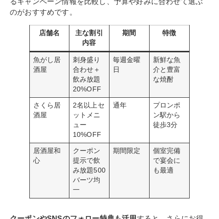
るキャンペーン情報を比較し、予算や好みに合わせて選ぶ
のがおすすめです。
店舗名
主な割引
期間
特徴
内容
魚がし居
刺身盛り
毎週金曜
新鮮な魚
酒屋
合わせ＋
日
介と豊富
飲み放題
な焼酎
20%OFF
さくら居
2名以上セ
通年
プロンポ
酒屋
ットメニ
ン駅から
ュー
徒歩3分
10%OFF
居酒屋和
クーポン
期間限定
個室完備
心
提示で飲
で宴会に
み放題500
も最適
バーツ均
一
クーポンやSNSのフォロー特典も活用
すると、さらにお得