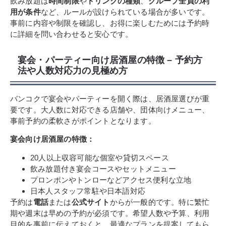
飲み放題は
時間制限
や
ドリンクの種類
、
グループ全員の利
用が条件
など、ルールが設けられている場合が多いです。
事前に内容や制限を確認し、お得に楽しむためには予約時
に詳細を問い合わせると安心です。
宴会・パーティー向け居酒屋の特徴 – 予約方
法や人数対応力の見極め方
バンコクで宴会やパーティーを開く際は、居酒屋選びが重
要です。大人数に対応できる店舗や、団体向けメニュー、
事前予約の柔軟さがポイントとなります。
宴会向け居酒屋の特徴：
20人以上収容可能な個室や貸切スペース
飲み放題付き宴会コースやセットメニュー
プロンポンやトンローなどアクセス便利な立地
日本人スタッフ常駐や日本語対応
予約は
電話
または
公式サイト
からが一般的です。特に繁忙
期や週末は早めの予約が必須です。希望人数や予算、利用
目的を事前に伝えておくと、最適なプランを提案してもら