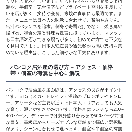
くりに力を入れています。店内には木の温もりを感じる内
装や、半個室・完全個室などプライベート空間を用意して
いる店が多く、接待や会食、家族の食事にも最適です。ま
た、メニューは日本人の味覚に合わせて、醤油やみりん、
出汁のバランスを追求。刺身や寿司だけでなく、焼き鳥や
揚げ物、和食の定番料理も豊富に揃っています。スタッフ
も日本語対応ができる場合が多く、初めての方でも不安な
く利用できます。日本人駐在員や観光客から高い支持を集
めている理由は、こうした細やかな工夫にあります。
バンコク居酒屋の選び方 – アクセス・価格
帯・個室の有無を中心に解説
バンコクで居酒屋を選ぶ際は、アクセスの良さがポイント
です。BTS（スカイトレイン）沿線のプロンポンやトンロ
ー、アソークなど主要駅近くは日本人エリアとしても人気
が高く、通いやすさが魅力です。価格帯はランチなら200～
400バーツ、ディナーでは刺身盛り合わせで500バーツ前後
が目安。高級店からリーズナブルな店舗まで幅広い選択肢
があり、シーンに合わせて選べます。個室や半個室の有無