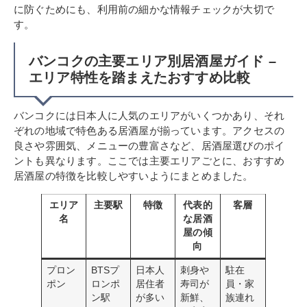
に防ぐためにも、利用前の細かな情報チェックが大切で
す。
バンコクの主要エリア別居酒屋ガイド –
エリア特性を踏まえたおすすめ比較
バンコクには日本人に人気のエリアがいくつかあり、それ
ぞれの地域で特色ある居酒屋が揃っています。アクセスの
良さや雰囲気、メニューの豊富さなど、居酒屋選びのポイ
ントも異なります。ここでは主要エリアごとに、おすすめ
居酒屋の特徴を比較しやすいようにまとめました。
エリア
主要駅
特徴
代表的
客層
名
な居酒
屋の傾
向
プロン
BTSプ
日本人
刺身や
駐在
ポン
ロンポ
居住者
寿司が
員・家
ン駅
が多い
新鮮、
族連れ