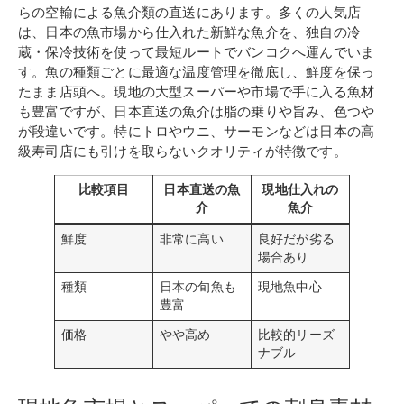
らの空輸による魚介類の直送にあります。多くの人気店
は、日本の魚市場から仕入れた新鮮な魚介を、独自の冷
蔵・保冷技術を使って最短ルートでバンコクへ運んでいま
す。魚の種類ごとに最適な温度管理を徹底し、鮮度を保っ
たまま店頭へ。現地の大型スーパーや市場で手に入る魚材
も豊富ですが、日本直送の魚介は脂の乗りや旨み、色つや
が段違いです。特にトロやウニ、サーモンなどは日本の高
級寿司店にも引けを取らないクオリティが特徴です。
比較項目
日本直送の魚
現地仕入れの
介
魚介
鮮度
非常に高い
良好だが劣る
場合あり
種類
日本の旬魚も
現地魚中心
豊富
価格
やや高め
比較的リーズ
ナブル