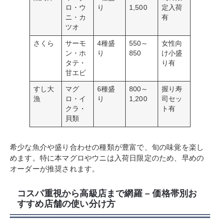
ロ・ウ
り
1,500
定入荷
ニ・カ
有
ツオ
さくら
サーモ
4種盛
550～
女性向
ン・ホ
り
850
け小盛
タテ・
り有
甘エビ
すし大
マグ
6種盛
800～
握り寿
漁
ロ・イ
り
1,200
司セッ
クラ・
ト有
貝類
希少な魚介や盛り合わせの種類が豊富で、旬の味覚を楽し
めます。特に本マグロやウニは入荷日限定のため、早めの
オーダーが推奨されます。
コスパ重視から高級店まで網羅 – 価格帯別お
すすめ店舗の使い分け方