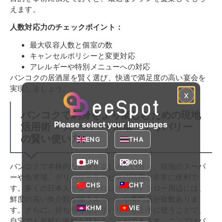
えます。
人数対応力のチェックポイント：
最大収容人数と個室の数
キャンセルポリシーと変更対応
アレルギーや特別メニューへの対応
バンコクの居酒屋を賢く選び、快適で満足度の高い宴会を
実現しましょう。
x
バンコクで刺身をより楽しむための現地
Please select your languages
活用術 – スーパー・市場・デリバリー
の賢い使い方
ENG
THA
JPN
KOR
バンコクで本格的な刺身を楽しみたい方へ、現地のスーパ
ーや魚市場、デリバリーサービスの活用が非常に便利で
CHS
CHT
す。多くの日本人が集うプロンポンやトンロー周辺には、
鮮度の高い魚介類が揃うスーパーや専門店が複数ありま
KHM
VIE
す。さらに、持ち帰りやデリバリーを上手に使うことで、
自宅でも新鮮な海鮮を味わうことができます。ここではバ