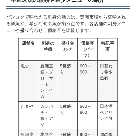
バンコクで味わえる刺身の魅力は、豊洲市場から空輸され
る鮮魚や、希少な旬の魚が揃う点です。各店舗の刺身メニ
ューや盛り合わせ、価格帯を比較します。
店舗名
刺身の
盛り合
価格帯
特記事
特徴
わせ
（バー
項
ツ）
魚心
豊洲直
5種盛
600～
日替わ
送マグ
り
900
り希少
ロ・サ
魚有
ーモ
ン・イ
カ
たまや
カンパ
3種盛
500～
日本酒
チ・
り
800
ペアリ
鯛・ア
ング可
ジ
魚河岸
本マグ
7種盛
900～
旬の限