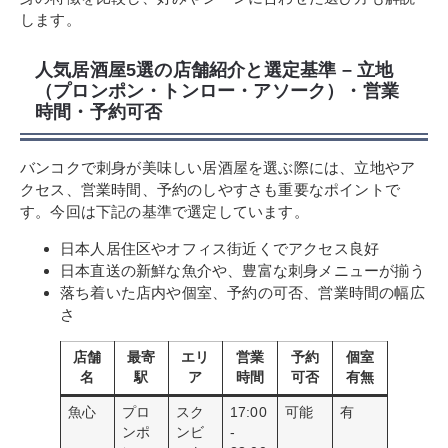
します。
人気居酒屋5選の店舗紹介と選定基準 – 立地
（プロンポン・トンロー・アソーク）・営業
時間・予約可否
バンコクで刺身が美味しい居酒屋を選ぶ際には、立地やア
クセス、営業時間、予約のしやすさも重要なポイントで
す。今回は下記の基準で選定しています。
日本人居住区やオフィス街近くでアクセス良好
日本直送の新鮮な魚介や、豊富な刺身メニューが揃う
落ち着いた店内や個室、予約の可否、営業時間の幅広
さ
店舗
最寄
エリ
営業
予約
個室
名
駅
ア
時間
可否
有無
魚心
プロ
スク
17:00
可能
有
ンポ
ンビ
-