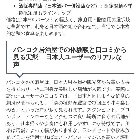
酒販専門店（日本酒バー併設店など）
：限定銘柄や季
節限定酒もラインナップ
価格は1本500バーツ～と幅広く、家庭用・贈答用の選択肢
も豊富です。刺身と日本酒の組み合わせで、自宅でも本格
的な和の食卓を楽しめます。
バンコク居酒屋での体験談と口コミから
見る実態 – 日本人ユーザーのリアルな
声
バンコクの居酒屋は、日本人駐在員や観光客から高い支持
を得ており、特に刺身が美味しい店舗が人気です。実際に
訪れたユーザーの口コミでは、「日本と同じような鮮度の
刺身が食べられる」「魚の種類が豊富で毎回違う味を楽し
める」といった声が多く見られます。スクンビット、プロ
ンポン、トンローなどアクセスの良い場所に多くの店舗が
あり、仕事帰りや会食にも利用しやすいのが特徴です。価
格は店舗によって幅がありますが、ランチセットや飲み放
題プランを活用すればコストパフォーマンスも高いと評判