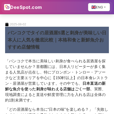
DeeSpot.com
ENG
2025-08-02
バンコクでタイの居酒屋5選と刺身が美味しい日
本人に人気を徹底比較｜本格和食と新鮮魚介お
すすめ店舗情報
「バンコクで本当に美味しい刺身が食べられる居酒屋を探
していませんか？首都圏には、日本人リピーターが多く集
まる人気店が点在し、特にプロンポン・トンロー・アソー
クなど主要エリアを中心に【150軒以上】の日本食レストラ
ン・居酒屋が営業しています。その中でも、
日本直送の新
鮮な魚介を使った刺身が味わえる店舗はごく一部
。実際、
現地調査によると直送や鮮度管理に力を入れる店は全体の
約1割未満です。
「どの居酒屋なら本当に“日本の味”を楽しめる？」「失敗し