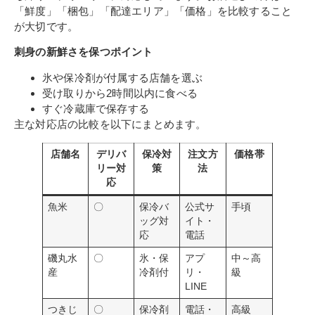
「鮮度」「梱包」「配達エリア」「価格」を比較すること
が大切です。
刺身の新鮮さを保つポイント
氷や保冷剤が付属する店舗を選ぶ
受け取りから2時間以内に食べる
すぐ冷蔵庫で保存する
主な対応店の比較を以下にまとめます。
店舗名
デリバ
保冷対
注文方
価格帯
リー対
策
法
応
魚米
〇
保冷バ
公式サ
手頃
ッグ対
イト・
応
電話
磯丸水
〇
氷・保
アプ
中～高
産
冷剤付
リ・
級
LINE
つきじ
〇
保冷剤
電話・
高級