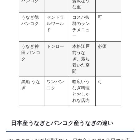
バンコク
贅沢なう
な重
うなぎ徳
セントラ
コスパ抜
可
バンコク
ルワール
群のラン
ド
チメニュ
ー
うなぎ神
トンロー
本格江戸
必須
田 バンコ
前うな
ク
ぎ、落ち
着いた空
間
黒船 うな
ワンバン
幅広いう
可
ぎ
コク
なぎ料理
とおしゃ
れな店内
日本産うなぎとバンコク産うなぎの違い