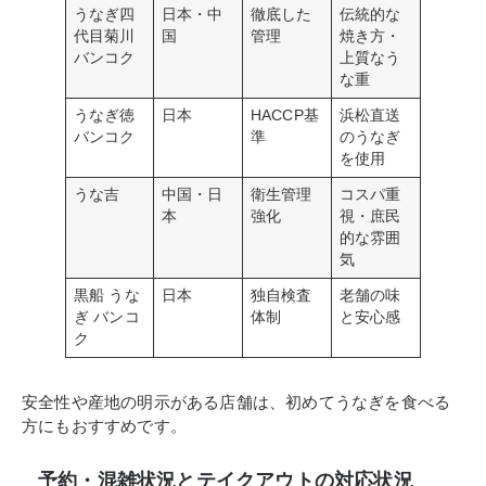
うなぎ四
日本・中
徹底した
伝統的な
代目菊川
国
管理
焼き方・
バンコク
上質なう
な重
うなぎ徳
日本
HACCP基
浜松直送
バンコク
準
のうなぎ
を使用
うな吉
中国・日
衛生管理
コスパ重
本
強化
視・庶民
的な雰囲
気
黒船 うな
日本
独自検査
老舗の味
ぎ バンコ
体制
と安心感
ク
安全性や産地の明示がある店舗は、初めてうなぎを食べる
方にもおすすめです。
予約・混雑状況とテイクアウトの対応状況