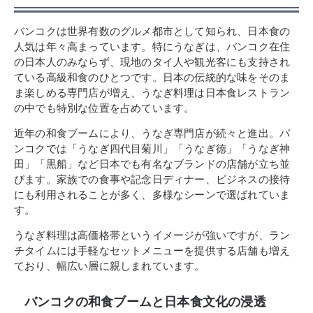
バンコクは世界有数のグルメ都市として知られ、日本食の
人気は年々高まっています。特にうなぎは、バンコク在住
の日本人のみならず、現地のタイ人や観光客にも支持され
ている高級和食のひとつです。日本の伝統的な味をそのま
ま楽しめる専門店が増え、うなぎ料理は日本食レストラン
の中でも特別な位置を占めています。
近年の和食ブームにより、うなぎ専門店が続々と進出。バ
ンコクでは「うなぎ四代目菊川」「うなぎ徳」「うなぎ神
田」「黒船」など日本でも有名なブランドの店舗が立ち並
びます。家族での食事や記念日ディナー、ビジネスの接待
にも利用されることが多く、多様なシーンで選ばれていま
す。
うなぎ料理は高価格帯というイメージが強いですが、ラン
チタイムには手軽なセットメニューを提供する店舗も増え
ており、幅広い層に親しまれています。
バンコクの和食ブームと日本食文化の浸透