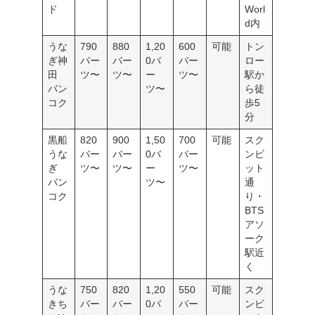
ド
Worl
d内
うな
790
880
1,20
600
可能
トン
ぎ神
バー
バー
0バ
バー
ロー
田
ツ〜
ツ〜
ー
ツ〜
駅か
バン
ツ〜
ら徒
コク
歩5
分
黒船
820
900
1,50
700
可能
スク
うな
バー
バー
0バ
バー
ンビ
ぎ
ツ〜
ツ〜
ー
ツ〜
ット
バン
ツ〜
通
コク
り・
BTS
アソ
ーク
駅近
く
うな
750
820
1,20
550
可能
スク
きち
バー
バー
0バ
バー
ンビ