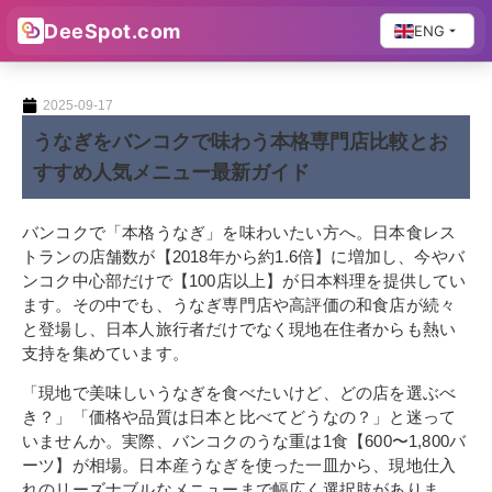
DeeSpot.com
ENG
2025-09-17
うなぎをバンコクで味わう本格専門店比較とお
すすめ人気メニュー最新ガイド
バンコクで「本格うなぎ」を味わいたい方へ。日本食レス
トランの店舗数が【2018年から約1.6倍】に増加し、今やバ
ンコク中心部だけで【100店以上】が日本料理を提供してい
ます。その中でも、うなぎ専門店や高評価の和食店が続々
と登場し、日本人旅行者だけでなく現地在住者からも熱い
支持を集めています。
「現地で美味しいうなぎを食べたいけど、どの店を選ぶべ
き？」「価格や品質は日本と比べてどうなの？」と迷って
いませんか。実際、バンコクのうな重は1食【600〜1,800バ
ーツ】が相場。日本産うなぎを使った一皿から、現地仕入
れのリーズナブルなメニューまで幅広く選択肢がありま