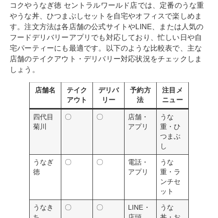
コクやうなぎ徳 セントラルワールド店では、定番のうな重
やうな丼、ひつまぶしセットを自宅やオフィスで楽しめま
す。注文方法は各店舗の公式サイトやLINE、または人気の
フードデリバリーアプリでも対応しており、忙しい日や自
宅パーティーにも最適です。以下のような比較表で、主な
店舗のテイクアウト・デリバリー対応状況をチェックしま
しょう。
店舗名
テイク
デリバ
予約方
注目メ
アウト
リー
法
ニュー
四代目
〇
〇
店舗・
うな
菊川
アプリ
重・ひ
つまぶ
し
うなぎ
〇
〇
電話・
うな
徳
アプリ
重・ラ
ンチセ
ット
うなき
〇
〇
LINE・
うな
ち
店頭
丼・お