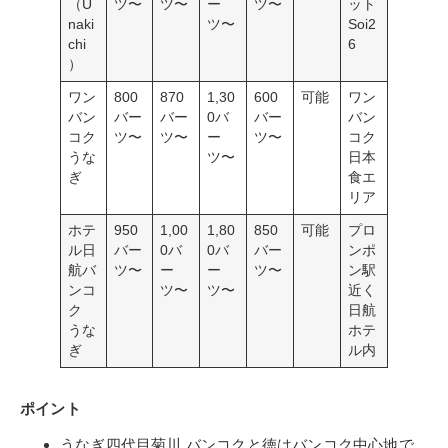
（U
ツ〜
ツ〜
ー
ツ〜
ット
naki
ツ〜
Soi2
chi
6
）
ワン
800
870
1,30
600
可能
ワン
バン
バー
バー
0バ
バー
バン
コク
ツ〜
ツ〜
ー
ツ〜
コク
うな
ツ〜
日本
ぎ
食エ
リア
ホテ
950
1,00
1,80
850
可能
プロ
ル日
バー
0バ
0バ
バー
ンポ
航バ
ツ〜
ー
ー
ツ〜
ン駅
ンコ
ツ〜
ツ〜
近く
ク
日航
うな
ホテ
ぎ
ル内
ポイント
うなぎ四代目菊川 バンコクと徳はバンコク中心地で