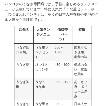
バンコクのうなぎ専門店では、手軽に楽しめるランチメニ
ューが充実しています。特に人気の「うな重セット」や
「ひつまぶしランチ」は、多くの日本人駐在員や現地のグ
ルメ層から高評価です。
店舗名
人気ラン
価格帯
特徴
チメニュ
（バー
ー
ツ）
うなぎ四
うな重ラ
650～
国産うな
代目菊川
ンチセッ
1,200
ぎ使用、
ト
老舗の味
うなぎ徳
ひつまぶ
450～900
伝統のタ
しランチ
レ、豊富
な薬味
うなぎ神
うな丼・
500～950
あっさり
田
うな重
系、ボリ
ューム満
点
うなきち
うな重セ
600～
日本人オ