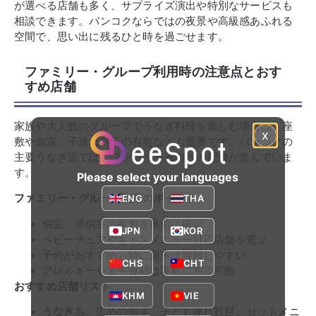
が選べる店舗も多く、サプライズ演出や特別なサービスも
相談できます。バンコクならではの夜景や高級感あふれる
空間で、思い出に残るひと時を過ごせます。
ファミリー・グループ利用時の注意点とおす
すめ店舗
家族や大人数のグループでうなぎ料理を楽しむ場合は、座
x
敷や個室、子連れ対応の有無なども重要です。バンコクの
主要うなぎ店では、ファミリー層向けの配慮が進んでいま
す。
Please select your languages
ファミリー・グループ利用のポイント
ENG
THA
個室・半個室の有無を事前に確認
JPN
KOR
ベビーチェアやキッズメニュー対応店舗を選ぶ
予約がおすすめ、特に週末は混雑しやすい
CHS
CHT
アレルギーや苦手食材は事前に相談可能
おすすめ店舗リスト
KHM
VIE
うなきち
：広めの個室、子ども連れ歓迎、セットメニ