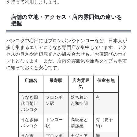
を持って利用しましょう。
店舗の立地・アクセス・店内雰囲気の違いを
把握
バンコク中心部にはプロンポンやトンローなど、日本人が
多く集まるエリアにうなぎ専門店が集中しています。アク
セスの良さや周辺観光との組み合わせも、お店選びのポイ
ントとなります。また、店内の雰囲気や座席タイプも事前
に知っておくと安心です。
店舗名
最寄駅
店内雰囲
個室有無
気
うなぎ四
プロンポ
落ち着い
有
代目菊川
ン駅
た和空間
バンコク
うなぎ徳
トンロー
高級感と
有（要予
バンコク
駅
清潔感
約）
うな吉
プロンポ
カジュア
無