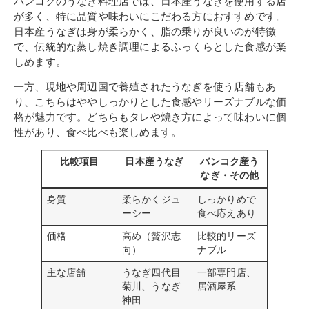
バンコクのうなぎ料理店では、日本産うなぎを使用する店
が多く、特に品質や味わいにこだわる方におすすめです。
日本産うなぎは身が柔らかく、脂の乗りが良いのが特徴
で、伝統的な蒸し焼き調理によるふっくらとした食感が楽
しめます。
一方、現地や周辺国で養殖されたうなぎを使う店舗もあ
り、こちらはややしっかりとした食感やリーズナブルな価
格が魅力です。どちらもタレや焼き方によって味わいに個
性があり、食べ比べも楽しめます。
比較項目
日本産うなぎ
バンコク産う
なぎ・その他
身質
柔らかくジュ
しっかりめで
ーシー
食べ応えあり
価格
高め（贅沢志
比較的リーズ
向）
ナブル
主な店舗
うなぎ四代目
一部専門店、
菊川、うなぎ
居酒屋系
神田