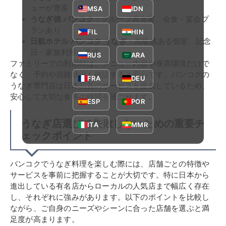
ューが豊富
MSA
IDN
うなぎ徳 バンコク
：グループ席充実、会食・宴会プ
ランあり
FIL
HIN
日航ホテル バンコク うなぎ
：高級感ある個室、記念
日・家族利用に最適
RUS
ARA
ファミリーでの利用時は、メニュー内容や座席環境だけで
なく、予約や混雑状況も確認すると安心です。バンコクの
FRA
DEU
うなぎ専門店は日本品質のサービスを提供しているため、
安心して大切な食事の時間を過ごせます。
ESP
POR
うなぎ店選びで失敗しないための重要チ
ITA
MMR
ェックポイント
バンコクでうなぎ料理を楽しむ際には、店舗ごとの特徴や
サービスを事前に把握することが大切です。特に日本から
進出している有名店からローカルの人気店まで幅広く存在
し、それぞれに強みがあります。以下のポイントを比較し
ながら、ご自身のニーズやシーンに合った店舗を選ぶと満
足度が高まります。