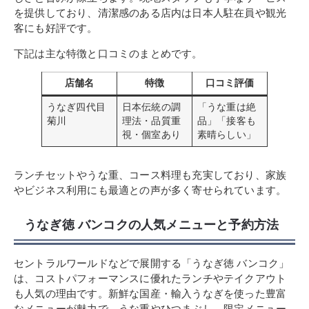
を提供しており、清潔感のある店内は日本人駐在員や観光
客にも好評です。
下記は主な特徴と口コミのまとめです。
店舗名
特徴
口コミ評価
うなぎ四代目
日本伝統の調
「うな重は絶
菊川
理法・品質重
品」「接客も
視・個室あり
素晴らしい」
ランチセットやうな重、コース料理も充実しており、家族
やビジネス利用にも最適との声が多く寄せられています。
うなぎ徳 バンコクの人気メニューと予約方法
セントラルワールドなどで展開する「うなぎ徳 バンコク」
は、コストパフォーマンスに優れたランチやテイクアウト
も人気の理由です。新鮮な国産・輸入うなぎを使った豊富
なメニューが魅力で、うな重やひつまぶし、限定メニュー