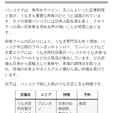
バンコクでは、寿司やラーメン、天ぷらといった定番料理
と並び、うなぎも重要な和食のひとつと認識されていま
す。タイの首都バンコクには日本人駐在員も多く、クオリ
ティの高い日本食を求める声が強いことが背景にありま
す。
和食ブームの広がりにより、うなぎ専門店も年々増加。バ
ンコク中心部のプロンポンやトンロー、ワンバンコクなど
主要エリアには、うなぎ四代目菊川 バンコクやうなぎ徳 セ
ントラルワールドなどの人気店が進出しています。どの店
舗も日本から直輸入した食材や、本場の調理法を取り入
れ、現地の日本人やタイ人グルメ層から高い評価を受けて
います。
以下は、バンコクで特に人気のうなぎ店と主な特徴です。
店舗名
エリア
特徴
予約
うなぎ四
プロンポ
日本の伝
推奨
代目菊川
ン
統技術、