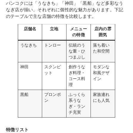
バンコクには「うなきち」「神田」「黒船」など多彩なう
なぎ店が揃い、それぞれに個性的な魅力があります。下記
のテーブルで主な店舗の特徴を比較します。
店舗名
立地
メニュー
店内の雰
の特徴
囲気
うなきち
トンロー
伝統のう
落ち着い
な重・ひ
た和空間
つまぶし
神田
スクンビ
創作うな
モダンな
ット
ぎ料理・
和風デザ
コース料
イン
理
黒船
プロンポ
ふっくら
家族連れ
ン
系うな
にも人気
ぎ・ラン
チ充実
特徴リスト