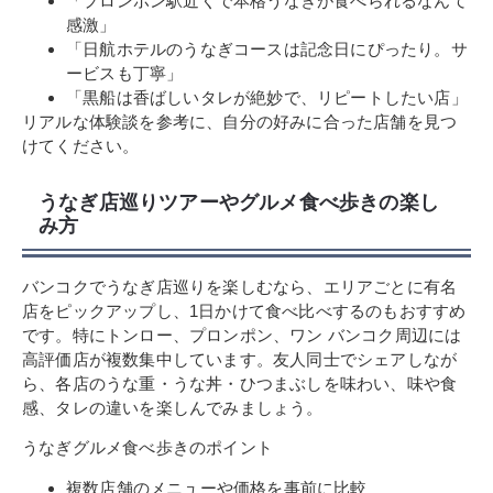
「プロンポン駅近くで本格うなぎが食べられるなんて
感激」
「日航ホテルのうなぎコースは記念日にぴったり。サ
ービスも丁寧」
「黒船は香ばしいタレが絶妙で、リピートしたい店」
リアルな体験談を参考に、自分の好みに合った店舗を見つ
けてください。
うなぎ店巡りツアーやグルメ食べ歩きの楽し
み方
バンコクでうなぎ店巡りを楽しむなら、エリアごとに有名
店をピックアップし、1日かけて食べ比べするのもおすすめ
です。特にトンロー、プロンポン、ワン バンコク周辺には
高評価店が複数集中しています。友人同士でシェアしなが
ら、各店のうな重・うな丼・ひつまぶしを味わい、味や食
感、タレの違いを楽しんでみましょう。
うなぎグルメ食べ歩きのポイント
複数店舗のメニューや価格を事前に比較