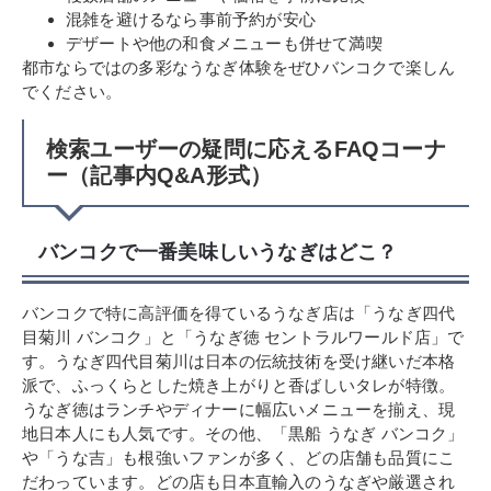
混雑を避けるなら事前予約が安心
デザートや他の和食メニューも併せて満喫
都市ならではの多彩なうなぎ体験をぜひバンコクで楽しん
でください。
検索ユーザーの疑問に応えるFAQコーナ
ー（記事内Q&A形式）
バンコクで一番美味しいうなぎはどこ？
バンコクで特に高評価を得ているうなぎ店は「うなぎ四代
目菊川 バンコク」と「うなぎ徳 セントラルワールド店」で
す。うなぎ四代目菊川は日本の伝統技術を受け継いだ本格
派で、ふっくらとした焼き上がりと香ばしいタレが特徴。
うなぎ徳はランチやディナーに幅広いメニューを揃え、現
地日本人にも人気です。その他、「黒船 うなぎ バンコク」
や「うな吉」も根強いファンが多く、どの店舗も品質にこ
だわっています。どの店も日本直輸入のうなぎや厳選され