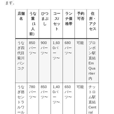
ます。
店舗
うな
ひつ
コー
ラン
予約
住
名
重
まぶ
ス/
チ価
可否
所・
（1
し
セッ
格帯
アク
人
ト
セス
前）
うな
850
900
1,60
680
可能
プロ
ぎ四
バー
バー
0バ
バー
ンポ
代目
ツ〜
ツ〜
ー
ツ〜
ン駅
菊川
ツ〜
直結
バン
Em
コク
Qua
rtier
内
うな
780
850
1,40
650
可能
チッ
ぎ徳
バー
バー
0バ
バー
トロ
セン
ツ〜
ツ〜
ー
ツ〜
ム駅
トラ
ツ〜
直結
ルワ
Cent
ール
ral