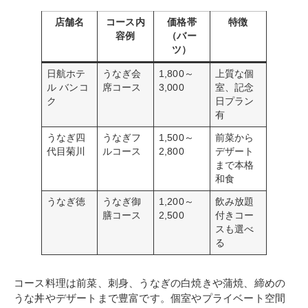
店舗名
コース内
価格帯
特徴
容例
（バー
ツ）
日航ホテ
うなぎ会
1,800～
上質な個
ル バンコ
席コース
3,000
室、記念
ク
日プラン
有
うなぎ四
うなぎフ
1,500～
前菜から
代目菊川
ルコース
2,800
デザート
まで本格
和食
うなぎ徳
うなぎ御
1,200～
飲み放題
膳コース
2,500
付きコー
スも選べ
る
コース料理は前菜、刺身、うなぎの白焼きや蒲焼、締めの
うな丼やデザートまで豊富です。個室やプライベート空間