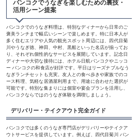
バンコクでうなぎを楽しむための裏技・
活用シーン提案
バンコクでのうなぎ料理は、特別なディナーから日常のご
褒美ランチまで幅広いシーンで楽しめます。特に日本人が
多く住むエリアや人気の観光スポット周辺には、四代目菊
川やうなぎ徳、神田、中村、黒船といった名店が揃ってお
り、それぞれ個性的なサービスを展開しています。記念日
ディナーや大切な接待には、ホテル日航バンコクやニッコ
ー バンコクの和食店が好評です。平日はリーズナブルなう
なぎランチセットも充実。友人との食べ歩きや家族でのコ
ース料理、気軽な居酒屋利用まで、用途に合わせた選択が
可能です。特別な集まりには個室や宴会プランを活用し、
バンコクならではのうなぎ体験を満喫しましょう。
デリバリー・テイクアウト完全ガイド
バンコクでは多くのうなぎ専門店がデリバリーやテイクア
ウトサービスを提供しています。例えば、四代目菊川 バン