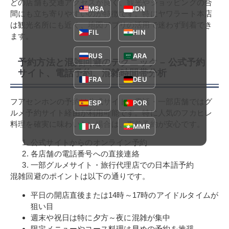
どの店舗も交通アクセスが良く、観光やショッピングの合
MSA
IDN
間にも立ち寄りやすいのが特徴です。特にヤワラート本店
は観光名所にも近く、地図アプリの活用で迷わず到着でき
FIL
HIN
ます。
RUS
ARA
予約方法と混雑回避のテクニック – 公式予約
サイト、電話予約、混雑時間帯分析
FRA
DEU
フアセンホンの予約は公式サイト・電話・一部店舗ではグ
ESP
POR
ルメ予約サイト経由が利用可能です。特に人気のフカヒレ
料理を確実に味わいたい場合は、事前予約が安心です。
ITA
MMR
公式サイトからのオンライン予約
各店舗の電話番号への直接連絡
一部グルメサイト・旅行代理店での日本語予約
混雑回避のポイントは以下の通りです。
平日の開店直後または14時～17時のアイドルタイムが
狙い目
週末や祝日は特に夕方～夜に混雑が集中
限定メニューやコース料理は早めの予約を推奨