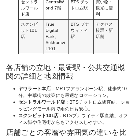
セントラ
CentralW
BTS チッ
買い物・
ルワール
orld 7階
トロム駅
観光に便
ド店
利
スクンビ
True
BTS プナ
アクセス
ット101
Digital
ウィティ
抜群・新
店
Park,
駅
店舗
Sukhumvi
t 101
各店舗の立地・最寄駅・公共交通機
関の詳細と地図情報
ヤワラート本店
：MRTフアランポーン駅、徒歩約10
分。中華街の散策にも最適なロケーション。
セントラルワールド店
：BTSチットロム駅直結。ショ
ッピングモール内で雨の日も安心。
スクンビット101店
：BTSプナウィティ駅直結。オフ
ィス街や住宅街からもアクセスしやすい。
店舗ごとの客層や雰囲気の違いを比