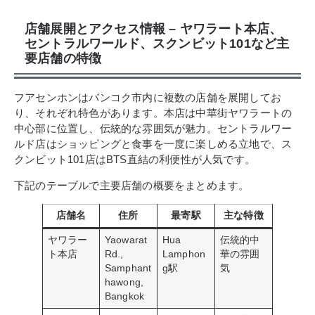
店舗展開とアクセス情報 – ヤワラート本店、
セントラルワールド、スクンビット101など主
要店舗の特徴
フアセンホンはバンコク市内に複数の店舗を展開してお
り、それぞれ特色があります。本店は中華街ヤワラートの
中心部に位置し、伝統的な雰囲気が魅力。セントラルワー
ルド店はショッピングと食事を一度に楽しめる立地で、ス
クンビット101店はBTS直結の利便性が人気です。
下記のテーブルで主要店舗の概要をまとめます。
店舗名
住所
最寄駅
主な特徴
ヤワラー
Yaowarat
Hua
伝統的中
ト本店
Rd.,
Lamphon
華の雰囲
Samphant
g駅
気
hawong,
Bangkok