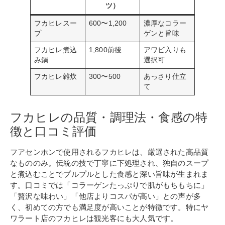
ツ）
フカヒレスー
600〜1,200
濃厚なコラー
プ
ゲンと旨味
フカヒレ煮込
1,800前後
アワビ入りも
み鍋
選択可
フカヒレ雑炊
300〜500
あっさり仕立
て
フカヒレの品質・調理法・食感の特
徴と口コミ評価
フアセンホンで使用されるフカヒレは、厳選された高品質
なもののみ。伝統の技で丁寧に下処理され、独自のスープ
と煮込むことでプルプルとした食感と深い旨味が生まれま
す。口コミでは「コラーゲンたっぷりで肌がもちもちに」
「贅沢な味わい」「他店よりコスパが高い」との声が多
く、初めての方でも満足度が高いことが特徴です。特にヤ
ワラート店のフカヒレは観光客にも大人気です。