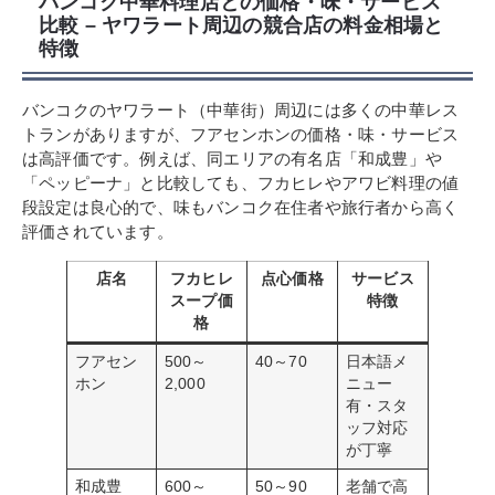
バンコク中華料理店との価格・味・サービス
比較 – ヤワラート周辺の競合店の料金相場と
特徴
バンコクのヤワラート（中華街）周辺には多くの中華レス
トランがありますが、フアセンホンの価格・味・サービス
は高評価です。例えば、同エリアの有名店「和成豊」や
「ペッピーナ」と比較しても、フカヒレやアワビ料理の値
段設定は良心的で、味もバンコク在住者や旅行者から高く
評価されています。
店名
フカヒレ
点心価格
サービス
スープ価
特徴
格
フアセン
500～
40～70
日本語メ
ホン
2,000
ニュー
有・スタ
ッフ対応
が丁寧
和成豊
600～
50～90
老舗で高