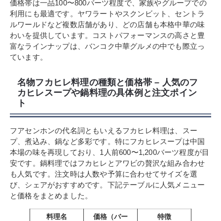
価格帯は一品100〜800バーツ程度で、家族やグループでの
利用にも最適です。ヤワラートやスクンビット、セントラ
ルワールドなど複数店舗があり、どの店舗も本格中華の味
わいを提供しています。コストパフォーマンスの高さと豊
富なラインナップは、バンコク中華グルメの中でも際立っ
ています。
名物フカヒレ料理の種類と価格帯 – 人気のフ
カヒレスープや鍋料理の具体例と注文ポイン
ト
フアセンホンの代名詞ともいえるフカヒレ料理は、スー
プ、煮込み、鍋など多彩です。特にフカヒレスープは中国
本場の味を再現しており、1人前600〜1,200バーツ程度が目
安です。鍋料理ではフカヒレとアワビの贅沢な組み合わせ
も人気です。注文時は人数や予算に合わせてサイズを選
び、シェアがおすすめです。下記テーブルに人気メニュー
と価格をまとめました。
料理名
価格（バー
特徴