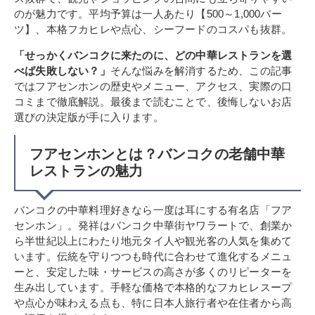
のが魅力です。平均予算は一人あたり【500～1,000バー
ツ】、本格フカヒレや点心、シーフードのコスパも抜群。
「せっかくバンコクに来たのに、どの中華レストランを選
べば失敗しない？」
そんな悩みを解消するため、この記事
ではフアセンホンの歴史やメニュー、アクセス、実際の口
コミまで徹底解説。最後まで読むことで、後悔しないお店
選びの決定版が手に入ります。
フアセンホンとは？バンコクの老舗中華
レストランの魅力
バンコクの中華料理好きなら一度は耳にする有名店「フア
センホン」。発祥はバンコク中華街ヤワラートで、創業か
ら半世紀以上にわたり地元タイ人や観光客の人気を集めて
います。伝統を守りつつも時代に合わせて進化するメニュ
ーと、安定した味・サービスの高さが多くのリピーターを
生み出しています。手軽な価格で本格的なフカヒレスープ
や点心が味わえる点も、特に日本人旅行者や在住者から高