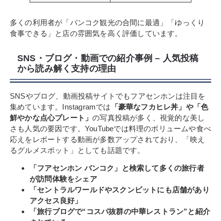
多くの利用者が「バンコク観光の合間に最適」「ゆっくり
食事できる」と店の雰囲気を高く評価しています。
SNS・ブログ・動画での紹介事例 – 人気投稿
から読み解く支持の理由
SNSやブログ、動画投稿サイトでもフアセンホンは注目を
集めています。Instagramでは
「豪華なフカヒレ丼」や「色
鮮やかな点心プレート」
の写真投稿が多く、視覚的な美し
さも人気の要因です。YouTubeでは料理のボリュームや食べ
応えをレポートする動画が多数アップされており、「映え
るグルメスポット」としても話題です。
「フアセンホン バンコク」と検索して多くの旅行者
が訪問体験をシェア
「セントラルワールドやスクンビットにも店舗があり
アクセス良好」
「旅行ブログで“コスパ抜群の中華レストラン”と紹介