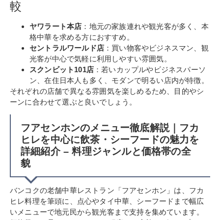
較
ヤワラート本店
：地元の家族連れや観光客が多く、本
格中華を求める方におすすめ。
セントラルワールド店
：買い物客やビジネスマン、観
光客が中心で気軽に利用しやすい雰囲気。
スクンビット101店
：若いカップルやビジネスパーソ
ン、在住日本人も多く、モダンで明るい店内が特徴。
それぞれの店舗で異なる雰囲気を楽しめるため、目的やシ
ーンに合わせて選ぶと良いでしょう。
フアセンホンのメニュー徹底解説｜フカ
ヒレを中心に飲茶・シーフードの魅力を
詳細紹介 – 料理ジャンルと価格帯の全
貌
バンコクの老舗中華レストラン「フアセンホン」は、フカ
ヒレ料理を筆頭に、点心やタイ中華、シーフードまで幅広
いメニューで地元民から観光客まで支持を集めています。