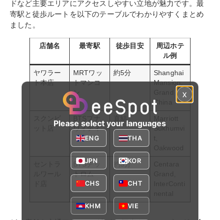
ドなど主要エリアにアクセスしやすい立地が魅力です。最
寄駅と徒歩ルートを以下のテーブルでわかりやすくまとめ
ました。
店舗名
最寄駅
徒歩目安
周辺ホテ
ル例
ヤワラー
MRTワッ
約5分
Shanghai
ト本店
トマンコ
Mansion,
x
ン
Grand
China
スクンビ
BTSプナ
直結
Marriott
Please select your languages
ット店
ウィティ
Sukhumvi
ENG
THA
t,
Oakwood
JPN
KOR
セントラ
BTSチッ
約3分
Centara
ルワール
トロム
Grand,
CHS
CHT
ド店
InterConti
nental
KHM
VIE