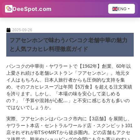
DeeSpot.com
ENG
2025-09-26
フアセンホンで味わうバンコク老舗中華の魅力
と人気フカヒレ料理徹底ガイド
バンコクの中華街・ヤワラートで【1962年】創業、60年以
上愛され続ける老舗レストラン「フアセンホン」。地元タ
イ人はもちろん、日本人旅行者からも圧倒的な支持を集
め、そのフカヒレスープは年間【5万食】を超える注文実績
を誇ります。しかし、「本場の味を安心して楽しめる
の？」「予算や混雑が心配…」と不安に感じる方も多いの
ではないでしょうか。
実際、フアセンホンはバンコク市内に【3店舗】を展開し、
ヤワラート本店・セントラルワールド店・スクンビット101
店それぞれがBTSやMRTから徒歩圏内。どの店舗もアクセ
ス抜群で、観光やショッピングの合間にも立ち寄りやすい