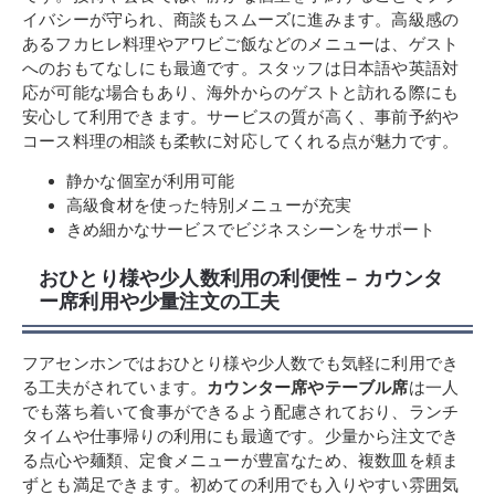
イバシーが守られ、商談もスムーズに進みます。高級感の
あるフカヒレ料理やアワビご飯などのメニューは、ゲスト
へのおもてなしにも最適です。スタッフは日本語や英語対
応が可能な場合もあり、海外からのゲストと訪れる際にも
安心して利用できます。サービスの質が高く、事前予約や
コース料理の相談も柔軟に対応してくれる点が魅力です。
静かな個室が利用可能
高級食材を使った特別メニューが充実
きめ細かなサービスでビジネスシーンをサポート
おひとり様や少人数利用の利便性 – カウンタ
ー席利用や少量注文の工夫
フアセンホンではおひとり様や少人数でも気軽に利用でき
る工夫がされています。
カウンター席やテーブル席
は一人
でも落ち着いて食事ができるよう配慮されており、ランチ
タイムや仕事帰りの利用にも最適です。少量から注文でき
る点心や麺類、定食メニューが豊富なため、複数皿を頼ま
ずとも満足できます。初めての利用でも入りやすい雰囲気