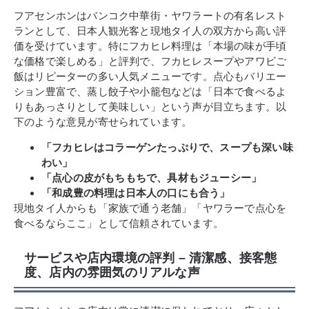
フアセンホンはバンコク中華街・ヤワラートの有名レスト
ランとして、日本人観光客と現地タイ人の双方から高い評
価を受けています。特にフカヒレ料理は「本場の味が手頃
な価格で楽しめる」と評判で、フカヒレスープやアワビご
飯はリピーターの多い人気メニューです。点心もバリエー
ション豊富で、蒸し餃子や小籠包などは「日本で食べるよ
りもあっさりとして美味しい」という声が目立ちます。以
下のような意見が寄せられています。
「フカヒレはコラーゲンたっぷりで、スープも深い味
わい」
「点心の皮がもちもちで、具材もジューシー」
「和成豊の料理は日本人の口にも合う」
現地タイ人からも「家族で通う老舗」「ヤワラーで点心を
食べるならここ」として信頼されています。
サービスや店内環境の評判 – 清潔感、接客態
度、店内の雰囲気のリアルな声