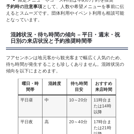
予約時の注意事項
として、人数や希望メニューを事前に伝
えるとスムーズです。団体利用やイベント利用も相談可能
となっています。
混雑状況・待ち時間の傾向 – 平日・週末・祝
日別の来店状況と予約推奨時間帯
フアセンホンは地元客から観光客まで幅広く人気のため、
待ち時間が発生することも珍しくありません。混雑状況の
傾向を以下にまとめます。
曜日・時
混雑度
待ち時間
おすすめ
間帯
目安
来店時間
平日昼
中
10～20分
11時台ま
たは14時
以降
平日夜
高
20～40分
17時台ま
たは21時
以降