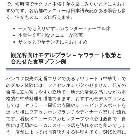
で、短時間でサクッと本格中華を楽しみたいときにもおす
すめです。各店舗のメニューは日本語表記がある場合も多
く、注文もスムーズに行えます。
一人でも入りやすいカウンター・テーブル席
少量注文可能なメニューが充実
サクッと中華ランチにもおすすめ
観光客向けモデルプラン – ヤワラート散策と
合わせた食事プラン例
バンコク観光の定番エリアであるヤワラート（中華街）で
のグルメ体験には、フアセンホンが欠かせません。観光の
合間に立ち寄りやすい立地で、地元の活気を感じながら本
格的な中華料理を堪能できます。おすすめモデルプランと
しては、ヤワラート周辺の寺院やショッピングスポットを
巡った後にフアセンホンでランチやディナーを楽しむ流れ
です。看板メニューのフカヒレスープや点心は必食で、食
後には周辺のローカルスイーツ店を訪れるのも良いでしょ
う。店舗によっては写真映えする料理も多く、SNS投稿に