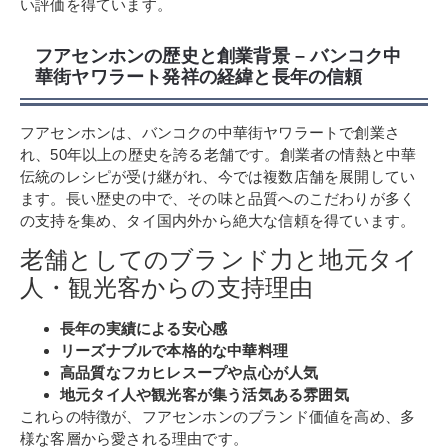
い評価を得ています。
フアセンホンの歴史と創業背景 – バンコク中
華街ヤワラート発祥の経緯と長年の信頼
フアセンホンは、バンコクの中華街ヤワラートで創業さ
れ、50年以上の歴史を誇る老舗です。創業者の情熱と中華
伝統のレシピが受け継がれ、今では複数店舗を展開してい
ます。長い歴史の中で、その味と品質へのこだわりが多く
の支持を集め、タイ国内外から絶大な信頼を得ています。
老舗としてのブランド力と地元タイ
人・観光客からの支持理由
長年の実績による安心感
リーズナブルで本格的な中華料理
高品質なフカヒレスープや点心が人気
地元タイ人や観光客が集う活気ある雰囲気
これらの特徴が、フアセンホンのブランド価値を高め、多
様な客層から愛される理由です。