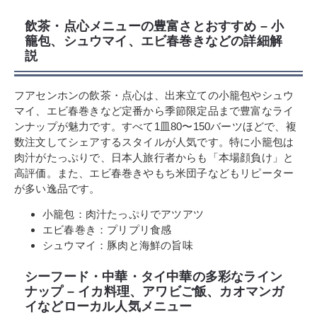
飲茶・点心メニューの豊富さとおすすめ – 小
籠包、シュウマイ、エビ春巻きなどの詳細解
説
フアセンホンの飲茶・点心は、出来立ての小籠包やシュウ
マイ、エビ春巻きなど定番から季節限定品まで豊富なライ
ンナップが魅力です。すべて1皿80〜150バーツほどで、複
数注文してシェアするスタイルが人気です。特に小籠包は
肉汁がたっぷりで、日本人旅行者からも「本場顔負け」と
高評価。また、エビ春巻きやもち米団子などもリピーター
が多い逸品です。
小籠包：肉汁たっぷりでアツアツ
エビ春巻き：プリプリ食感
シュウマイ：豚肉と海鮮の旨味
シーフード・中華・タイ中華の多彩なライン
ナップ – イカ料理、アワビご飯、カオマンガ
イなどローカル人気メニュー