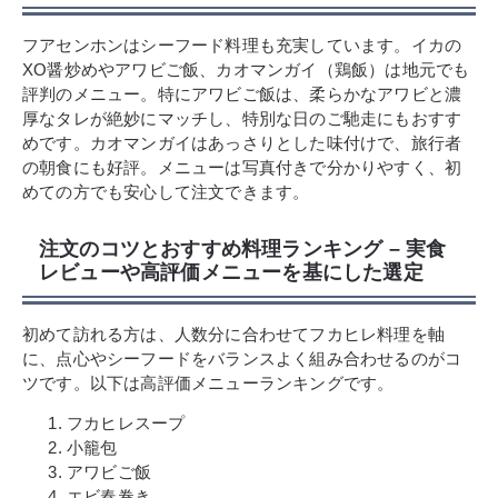
フアセンホンはシーフード料理も充実しています。イカの
XO醤炒めやアワビご飯、カオマンガイ（鶏飯）は地元でも
評判のメニュー。特にアワビご飯は、柔らかなアワビと濃
厚なタレが絶妙にマッチし、特別な日のご馳走にもおすす
めです。カオマンガイはあっさりとした味付けで、旅行者
の朝食にも好評。メニューは写真付きで分かりやすく、初
めての方でも安心して注文できます。
注文のコツとおすすめ料理ランキング – 実食
レビューや高評価メニューを基にした選定
初めて訪れる方は、人数分に合わせてフカヒレ料理を軸
に、点心やシーフードをバランスよく組み合わせるのがコ
ツです。以下は高評価メニューランキングです。
フカヒレスープ
小籠包
アワビご飯
エビ春巻き