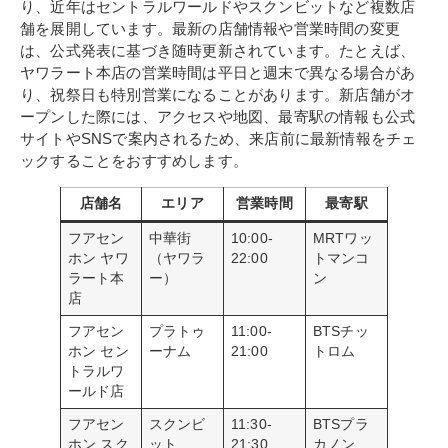
り、近年はセントラルワールドやスクンビットなど複数店
舗を展開しています。最新の店舗情報や営業時間の変更
は、公式発表に基づき随時更新されています。たとえば、
ヤワラート本店の営業時間は平日と週末で異なる場合があ
り、祝祭日も特別営業になることがあります。新店舗がオ
ープンした際には、アクセスや地図、最寄駅の情報も公式
サイトやSNSで案内されるため、来店前に最新情報をチェ
ックすることをおすすめします。
店舗名
エリア
営業時間
最寄駅
フアセン
中華街
10:00-
MRTワッ
ホン ヤワ
（ヤワラ
22:00
トマンコ
ラート本
ー）
ン
店
フアセン
プラトゥ
11:00-
BTSチッ
ホン セン
ーナム
21:00
トロム
トラルワ
ールド店
フアセン
スクンビ
11:30-
BTSプラ
ホン スク
ット
21:30
カノン