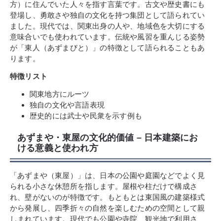
方）に住んでいた人々を指す言葉です。古文や歴史書にも
登場し、勇敢さや独自の文化を持つ集団として語られてい
ました。現代では、関東出身の人や、地域色を大切にする
意味合いでも使われています。伝統や風習を重んじる姿勢
が「東人（あずまびと）」の特徴として語られることもあ
ります。
特徴リスト
関東地方にルーツ
独自の文化や言語表現
歴史的には武士や民衆を示す例も
あずまや・東屋の文化的価値 – 日本建築にお
ける意義と使われ方
「あずまや（東屋）」は、日本の公園や庭園などでよく見
られる小さな休憩所を指します。屋根や柱だけで構成さ
れ、壁がないのが特徴です。もともとは東国風の建築様式
から発展し、四季折々の自然を楽しむための空間として親
しまれています。現代でも公園や寺院、観光地で利用さ