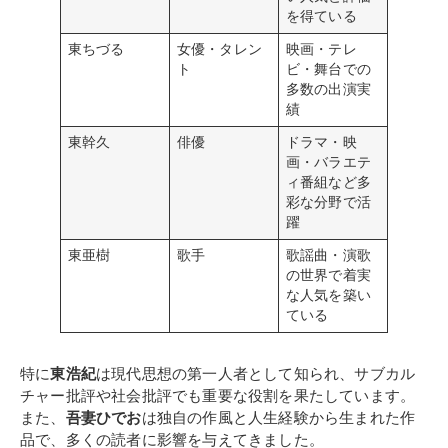
を得ている
東ちづる
女優・タレン
映画・テレ
ト
ビ・舞台での
多数の出演実
績
東幹久
俳優
ドラマ・映
画・バラエテ
ィ番組など多
彩な分野で活
躍
東亜樹
歌手
歌謡曲・演歌
の世界で着実
な人気を築い
ている
特に
東浩紀
は現代思想の第一人者として知られ、サブカル
チャー批評や社会批評でも重要な役割を果たしています。
また、
吾妻ひでお
は独自の作風と人生経験から生まれた作
品で、多くの読者に影響を与えてきました。