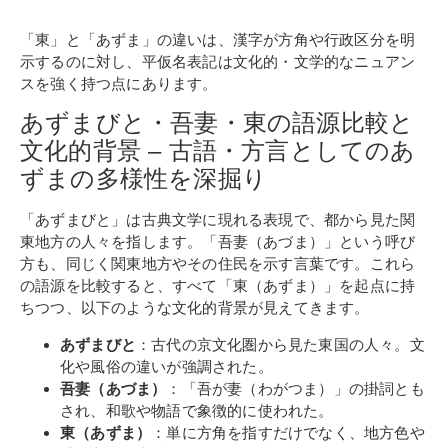
「東」と「あずま」の違いは、漢字が方角や行政区分を明
示するのに対し、平仮名表記は文化的・文学的なニュアン
スを強く持つ点にあります。
あずまびと・吾妻・東の語源比較と
文化的背景 – 古語・方言としてのあ
ずまの多様性を深掘り
「あずまびと」は古典文学に現れる表現で、都から見た関
東地方の人々を指します。「吾妻（あづま）」という呼び
方も、同じく関東地方やその住民を示す言葉です。これら
の語源を比較すると、すべて「東（あずま）」を起点に持
ちつつ、以下のような文化的背景が見えてきます。
あずまびと
：古代の京文化圏から見た東国の人々。文
化や風俗の違いが強調された。
吾妻（あづま）
：「吾が妻（わがつま）」の掛詞とも
され、和歌や物語で象徴的に使われた。
東（あずま）
：単に方角を指すだけでなく、地方色や