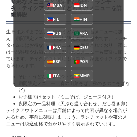
多彩なメニューと限定商品紹介 – ランチ・
MSA
IDN
夜・テイクアウト・子ども向けメニューを詳
細解説
FIL
HIN
生そばあずまでは、そばやうどんなど定番メニューに加
RUS
ARA
え、期間限定メニューや地域限定商品が魅力です。ランチ
タイムにはお得なセットメニューが用意されており、夜に
FRA
DEU
は一品料理やお酒とともに楽しめるメニューも豊富に揃っ
ています。テイクアウト対応も可能で、家庭やオフィスで
ESP
POR
も味わえます。
ITA
MMR
そば・うどん各種（冷・温）
期間限定メニュー（春の山菜そば、秋のきのこそばな
ど）
お子様向けセット（ミニそば、ジュース付き）
夜限定の一品料理（天ぷら盛り合わせ、だし巻き卵）
テイクアウトメニューは店舗によって内容が異なる場合が
あるため、事前に確認しましょう。ランチセットや夜のメ
ニューは税込価格で分かりやすく表示されています。