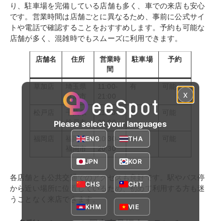
り、駐車場を完備している店舗も多く、車での来店も安心
です。営業時間は店舗ごとに異なるため、事前に公式サイ
トや電話で確認することをおすすめします。予約も可能な
店舗が多く、混雑時でもスムーズに利用できます。
店舗名
住所
営業時
駐車場
予約
間
草加店
埼玉県
11:00-
有
可能
x
草加市
21:00
松戸店
千葉県
11:00-
有
可能
松戸市
22:00
Please select your languages
ENG
THA
福岡店
福岡県
10:30-
有
可能
福岡市
20:30
JPN
KOR
各店舗とも公共交通でのアクセスも良好です。駅やバス停
CHS
CHT
から近い場所に位置しているため、初めて利用する方も迷
うことなく来店できます。
KHM
VIE