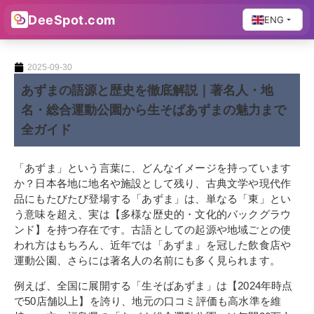
DeeSpot.com
ENG
2025-09-30
あずまの語源と歴史を徹底解説｜著名人・地
名・総合運動公園から生そばあずまの魅力まで
全ガイド
「あずま」という言葉に、どんなイメージを持っています
か？日本各地に地名や施設として残り、古典文学や現代作
品にもたびたび登場する「あずま」は、単なる「東」とい
う意味を超え、実は【多様な歴史的・文化的バックグラウ
ンド】を持つ存在です。古語としての起源や地域ごとの使
われ方はもちろん、近年では「あずま」を冠した飲食店や
運動公園、さらには著名人の名前にも多く見られます。
例えば、全国に展開する「生そばあずま」は【2024年時点
で50店舗以上】を誇り、地元の口コミ評価も高水準を維