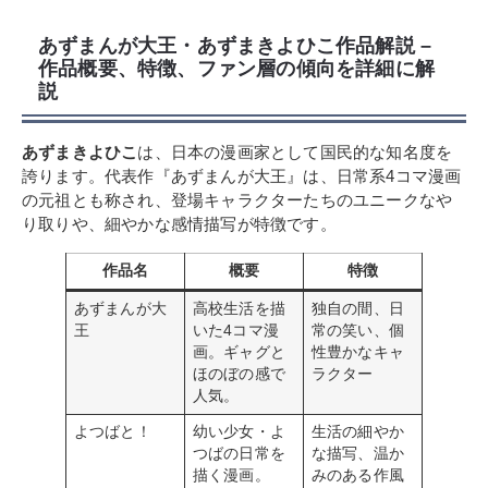
あずまんが大王・あずまきよひこ作品解説 –
作品概要、特徴、ファン層の傾向を詳細に解
説
あずまきよひこ
は、日本の漫画家として国民的な知名度を
誇ります。代表作『あずまんが大王』は、日常系4コマ漫画
の元祖とも称され、登場キャラクターたちのユニークなや
り取りや、細やかな感情描写が特徴です。
作品名
概要
特徴
あずまんが大
高校生活を描
独自の間、日
王
いた4コマ漫
常の笑い、個
画。ギャグと
性豊かなキャ
ほのぼの感で
ラクター
人気。
よつばと！
幼い少女・よ
生活の細やか
つばの日常を
な描写、温か
描く漫画。
みのある作風