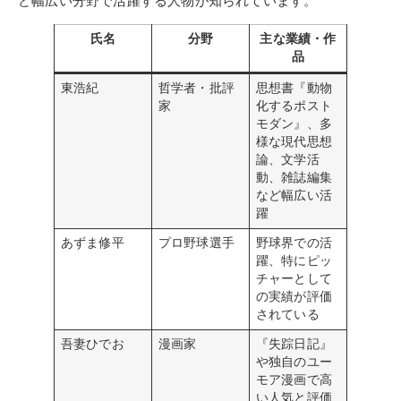
ど幅広い分野で活躍する人物が知られています。
氏名
分野
主な業績・作
品
東浩紀
哲学者・批評
思想書『動物
家
化するポスト
モダン』、多
様な現代思想
論、文学活
動、雑誌編集
など幅広い活
躍
あずま修平
プロ野球選手
野球界での活
躍、特にピッ
チャーとして
の実績が評価
されている
吾妻ひでお
漫画家
『失踪日記』
や独自のユー
モア漫画で高
い人気と評価