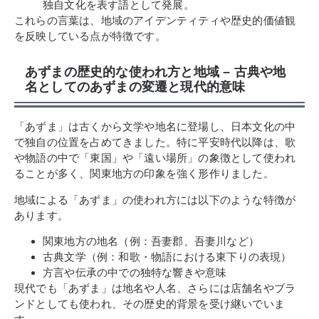
独自文化を表す語として発展。
これらの言葉は、地域のアイデンティティや歴史的価値観
を反映している点が特徴です。
あずまの歴史的な使われ方と地域 – 古典や地
名としてのあずまの変遷と現代的意味
「あずま」は古くから文学や地名に登場し、日本文化の中
で独自の位置を占めてきました。特に平安時代以降は、歌
や物語の中で「東国」や「遠い場所」の象徴として使われ
ることが多く、関東地方の印象を強く形作りました。
地域による「あずま」の使われ方には以下のような特徴が
あります。
関東地方の地名（例：吾妻郡、吾妻川など）
古典文学（例：和歌・物語における東下りの表現）
方言や伝承の中での独特な響きや意味
現代でも「あずま」は地名や人名、さらには店舗名やブラ
ンドとしても使われ、その歴史的背景を受け継いでいま