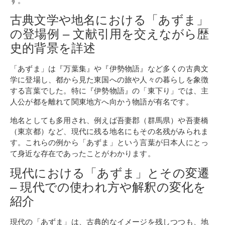
す。
古典文学や地名における「あずま」
の登場例 – 文献引用を交えながら歴
史的背景を詳述
「あずま」は『万葉集』や『伊勢物語』など多くの古典文
学に登場し、都から見た東国への旅や人々の暮らしを象徴
する言葉でした。特に『伊勢物語』の「東下り」では、主
人公が都を離れて関東地方へ向かう物語が有名です。
地名としても多用され、例えば吾妻郡（群馬県）や吾妻橋
（東京都）など、現代に残る地名にもその名残がみられま
す。これらの例から「あずま」という言葉が日本人にとっ
て身近な存在であったことがわかります。
現代における「あずま」とその変遷
– 現代での使われ方や解釈の変化を
紹介
現代の「あずま」は、古典的なイメージを残しつつも、地