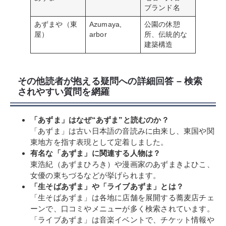
ブランド名
あずまや（東
Azumaya,
公園の休憩
屋）
arbor
所、伝統的な
建築構造
その他読者が抱える疑問への詳細回答 – 検索
されやすい質問を網羅
「あずま」はなぜ“あずま”と読むのか？
「あずま」は古い日本語の音読みに由来し、東国や関
東地方を指す表現として定着しました。
有名な「あずま」に関連する人物は？
東浩紀（あずまひろき）や漫画家のあずまきよひこ、
女優の東ちづるなどが挙げられます。
「生そばあずま」や「ライブあずま」とは？
「生そばあずま」は各地に店舗を展開する蕎麦店チェ
ーンで、口コミやメニューが多く検索されています。
「ライブあずま」は音楽イベントで、チケット情報や