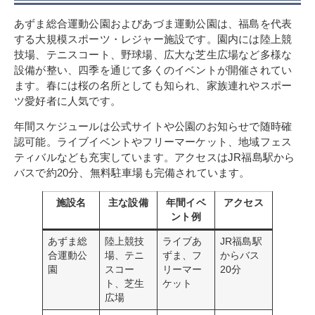
あずま総合運動公園およびあづま運動公園は、福島を代表
する大規模スポーツ・レジャー施設です。園内には陸上競
技場、テニスコート、野球場、広大な芝生広場など多様な
設備が整い、四季を通じて多くのイベントが開催されてい
ます。春には桜の名所としても知られ、家族連れやスポー
ツ愛好者に人気です。
年間スケジュールは公式サイトや公園のお知らせで随時確
認可能。ライブイベントやフリーマーケット、地域フェス
ティバルなども充実しています。アクセスはJR福島駅から
バスで約20分、無料駐車場も完備されています。
施設名
主な設備
年間イベ
アクセス
ント例
あずま総
陸上競技
ライブあ
JR福島駅
合運動公
場、テニ
ずま、フ
からバス
園
スコー
リーマー
20分
ト、芝生
ケット
広場