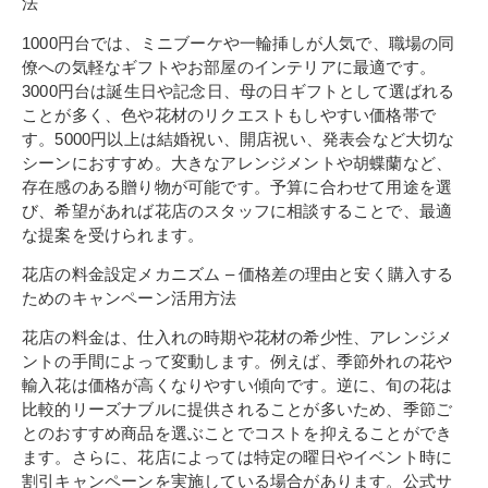
法
1000円台では、ミニブーケや一輪挿しが人気で、職場の同
僚への気軽なギフトやお部屋のインテリアに最適です。
3000円台は誕生日や記念日、母の日ギフトとして選ばれる
ことが多く、色や花材のリクエストもしやすい価格帯で
す。5000円以上は結婚祝い、開店祝い、発表会など大切な
シーンにおすすめ。大きなアレンジメントや胡蝶蘭など、
存在感のある贈り物が可能です。予算に合わせて用途を選
び、希望があれば花店のスタッフに相談することで、最適
な提案を受けられます。
花店の料金設定メカニズム – 価格差の理由と安く購入する
ためのキャンペーン活用方法
花店の料金は、仕入れの時期や花材の希少性、アレンジメ
ントの手間によって変動します。例えば、季節外れの花や
輸入花は価格が高くなりやすい傾向です。逆に、旬の花は
比較的リーズナブルに提供されることが多いため、季節ご
とのおすすめ商品を選ぶことでコストを抑えることができ
ます。さらに、花店によっては特定の曜日やイベント時に
割引キャンペーンを実施している場合があります。公式サ