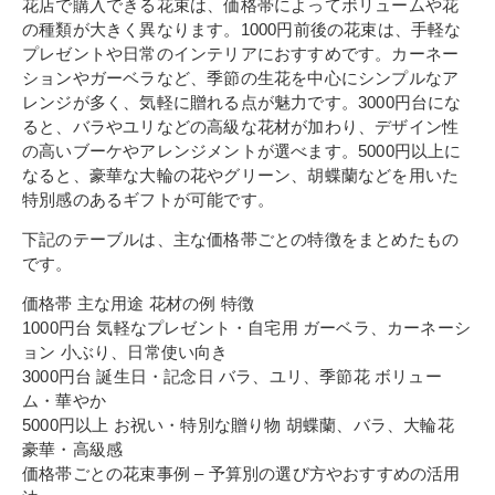
花店で購入できる花束は、価格帯によってボリュームや花
の種類が大きく異なります。1000円前後の花束は、手軽な
プレゼントや日常のインテリアにおすすめです。カーネー
ションやガーベラなど、季節の生花を中心にシンプルなア
レンジが多く、気軽に贈れる点が魅力です。3000円台にな
ると、バラやユリなどの高級な花材が加わり、デザイン性
の高いブーケやアレンジメントが選べます。5000円以上に
なると、豪華な大輪の花やグリーン、胡蝶蘭などを用いた
特別感のあるギフトが可能です。
下記のテーブルは、主な価格帯ごとの特徴をまとめたもの
です。
価格帯 主な用途 花材の例 特徴
1000円台 気軽なプレゼント・自宅用 ガーベラ、カーネーシ
ョン 小ぶり、日常使い向き
3000円台 誕生日・記念日 バラ、ユリ、季節花 ボリュー
ム・華やか
5000円以上 お祝い・特別な贈り物 胡蝶蘭、バラ、大輪花
豪華・高級感
価格帯ごとの花束事例 – 予算別の選び方やおすすめの活用