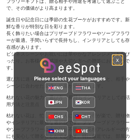
フラワーギフトは、贈る相手や用途を考慮して選ぶこと
で、その価値がより高まります。
誕生日や記念日には季節の生花ブーケがおすすめです。新
鮮な香りが特別な日を彩ります。
長く飾りたい場合はプリザーブドフラワーやソープフラワ
ーが最適。手間いらずで長持ちし、インテリアとしても存
在感があります。
ビジネスシーンやお祝いには華やかなアレンジメントがぴ
x
ったり。お客様への感謝や大切な方への贈答におすすめで
す。
Please select your languages
選び方に迷った際は、花店スタッフへ相談すると、相手や
シーンに合わせた最適な提案が受けられます。
ENG
THA
枯れない花の魅力と選び方 – 長持ちインテリアとしての活
JPN
KOR
用方法と注意点
枯れない花は、忙しい現代人にとって管理が楽で、贈り物
CHS
CHT
やインテリアに最適な選択肢です。プリザーブドフラワー
やソープフラワーは水やりが不要で、花粉アレルギーの方
KHM
VIE
にも安心して贈ることができます。特に最近では、部屋の