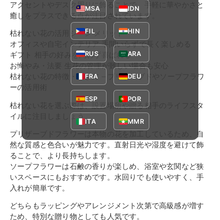
アクセントやデスク周りに飾ることで、手軽に華やかさと
MSA
IDN
癒しをプラスできる点が注目されています。
FIL
HIN
枯れない花の活用シーン メリット
オフィスや自宅インテリア 手間いらずで長く楽しめる
RUS
ARA
ギフト 相手の好みを問わず喜ばれる
お悔やみ・法要 生花の管理が難しい場合も安心
FRA
DEU
枯れない花の特徴・選び方 – プリザーブドやソープフラワ
ーの活用術
ESP
POR
枯れない花を選ぶ際は、設置場所や贈る相手のライフスタ
イルに注目しましょう。
ITA
MMR
プリザーブドフラワーは本物の花を加工しているため、自
然な質感と色合いが魅力です。直射日光や湿度を避けて飾
ることで、より長持ちします。
ソープフラワーは石鹸の香りが楽しめ、浴室や玄関など狭
いスペースにもおすすめです。水回りでも使いやすく、手
入れが簡単です。
どちらもラッピングやアレンジメント次第で高級感が増す
ため、特別な贈り物としても人気です。