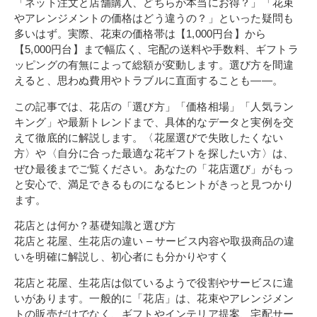
「ネット注文と店舗購入、どちらが本当にお得？」「花束
やアレンジメントの価格はどう違うの？」といった疑問も
多いはず。実際、花束の価格帯は【1,000円台】から
【5,000円台】まで幅広く、宅配の送料や手数料、ギフトラ
ッピングの有無によって総額が変動します。選び方を間違
えると、思わぬ費用やトラブルに直面することも――。
この記事では、花店の「選び方」「価格相場」「人気ラン
キング」や最新トレンドまで、具体的なデータと実例を交
えて徹底的に解説します。〈花屋選びで失敗したくない
方〉や〈自分に合った最適な花ギフトを探したい方〉は、
ぜひ最後までご覧ください。あなたの「花店選び」がもっ
と安心で、満足できるものになるヒントがきっと見つかり
ます。
花店とは何か？基礎知識と選び方
花店と花屋、生花店の違い – サービス内容や取扱商品の違
いを明確に解説し、初心者にも分かりやすく
花店と花屋、生花店は似ているようで役割やサービスに違
いがあります。一般的に「花店」は、花束やアレンジメン
トの販売だけでなく、ギフトやインテリア提案、宅配サー