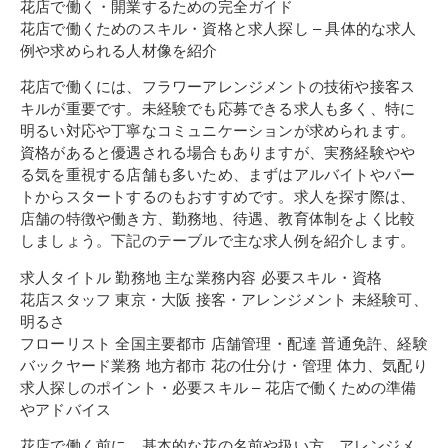
花店で働く・開業するための完全ガイド
花店で働くためのスキル・資格と求人探し – 具体的な求人
例や求められる人材像を紹介
花店で働くには、フラワーアレンジメントの技術や接客ス
キルが重要です。未経験でも応募できる求人も多く、特に
明るい対応や丁寧なコミュニケーションが求められます。
資格があると優遇される場合もありますが、実務経験やや
る気を重視する店舗も多いため、まずはアルバイトやパー
トからスタートするのもおすすめです。求人を探す際は、
店舗の特徴や働き方、勤務地、待遇、教育体制をよく比較
しましょう。下記のテーブルで主な求人例を紹介します。
求人タイトル 勤務地 主な業務内容 必要スキル・資格
花店スタッフ 東京・大阪 接客・アレンジメント 未経験可、
明るさ
フローリスト 全国主要都市 店舗管理・配達 普通免許、経験
バックヤード業務 地方都市 花の仕分け・管理 体力、気配り
求人探しのポイント・必要スキル – 花店で働くための準備
やアドバイス
花店で働く前に、基本的な花の名前や扱い方、アレンジメ