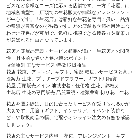
ビスなど多様なニーズに応える店舗です。一方「花屋」は
地域密着型で、店頭での生花販売や簡単なアレンジメント
が中心です。「生花店」は新鮮な生花を専門に扱い、品質
や種類が豊富なのが特徴です。どの店舗も季節や用途に合
わせた花選びが可能で、気軽に相談できる接客力や提案力
が選ばれる理由となっています。
花店と花屋の定義・サービス範囲の違い｜生花店との関係
性 – 具体的な違いと選ぶ際のポイント
店舗種別 主なサービス 特徴 取扱商品
花店 花束、アレンジ、ギフト、宅配 幅広いサービスと高い
提案力 生花、プリザーブドフラワー、ギフト用雑貨
花屋 店頭販売メイン 地域密着・低価格 生花、鉢植え
生花店 生花の専門販売 品質重視・種類豊富 切り花、生花
花店を選ぶ際は、目的に合ったサービスが受けられるかが
大切です。用途（ギフト、インテリア、イベント装飾な
ど）や取扱商品の幅、宅配やオンライン注文の有無を確認
しましょう。
花店の主なサービス内容 – 花束、アレンジメント、ギフ