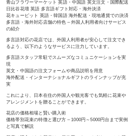
青山フラワーマーケット 英語・中国語 英文注文・国際配送
日比谷花壇 英語 多言語ギフト対応・海外決済
花キューピット 英語・韓国語 海外配送・現地通貨での決済
多言語・海外対応店舗の特色 – 外国人利用者向けサービス
の紹介
多言語対応の花店では、外国人利用者が安心して注文でき
るよう、以下のようなサービスに注力しています。
多言語スタッフ常駐でスムーズなコミュニケーションを実
現
英文・中国語の注文フォームや商品説明を用意
海外配送・インターナショナルギフトのラインナップが充
実
これにより、日本在住の外国人や観光客でも気軽に花束や
アレンジメントを贈ることができます。
花店の価格相場と賢い購入術
価格帯別花束の特徴と選び方 – 1000円～5000円台まで実例
と写真で解説