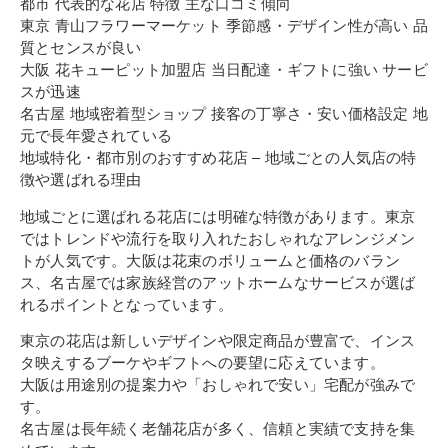
都市 代表的な花店 特徴 主な口コミ傾向
東京 青山フラワーマーケット 季節感・デザイン性が高い 品
質とセンスが良い
大阪 花キューピット加盟店 当日配達・ギフトに強い サービ
スが迅速
名古屋 地域密着型ショップ 接客の丁寧さ・安い価格設定 地
元で長年愛されている
地域特化・都市別のおすすめ花店 – 地域ごとの人気店の特
徴や選ばれる理由
地域ごとに選ばれる花店には明確な特徴があります。東京
ではトレンドや流行を取り入れたおしゃれなアレンジメン
トが人気です。大阪は花束のボリュームと価格のバラン
ス、名古屋では家族経営のアットホームなサービスが選ば
れるポイントとなっています。
東京の花店は新しいデザインや限定商品が豊富で、インス
タ映えするブーケやギフトへの要望に応えています。
大阪は用途別の提案力や「おしゃれで安い」宅配が強みで
す。
名古屋は長年続く老舗花店が多く、信頼と実績で支持を集