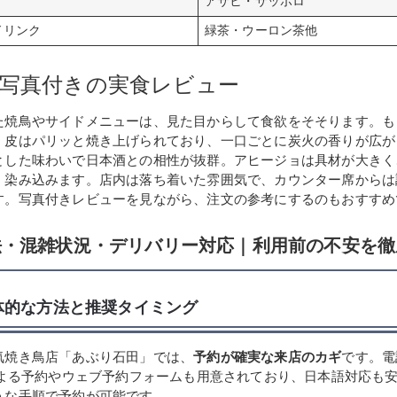
アサヒ・サッポロ
ドリンク
緑茶・ウーロン茶他
写真付きの実食レビュー
た焼鳥やサイドメニューは、見た目からして食欲をそそります。も
、皮はパリッと焼き上げられており、一口ごとに炭火の香りが広が
とした味わいで日本酒との相性が抜群。アヒージョは具材が大きく
く染み込みます。店内は落ち着いた雰囲気で、カウンター席からは
す。写真付きレビューを見ながら、注文の参考にするのもおすすめ
法・混雑状況・デリバリー対応｜利用前の不安を徹
体的な方法と推奨タイミング
気焼き鳥店「あぶり石田」では、
予約が確実な来店のカギ
です。電
Eによる予約やウェブ予約フォームも用意されており、日本語対応も
うな手順で予約が可能です。