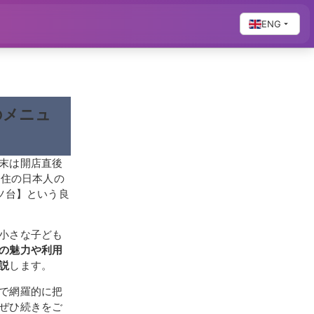
ENG
のメニュ
末は開店直後
在住の日本人の
ツ台】という良
小さな子ども
の魅力や利用
説
します。
で網羅的に把
ぜひ続きをご