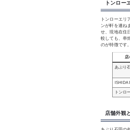
トンロー
トンローエリ
ンが軒を連ね
せ、現地在住
較しても、串
のが特徴です
店
あぶり
ISHIDA 
トンロ
店舗外観
あぶり石田の