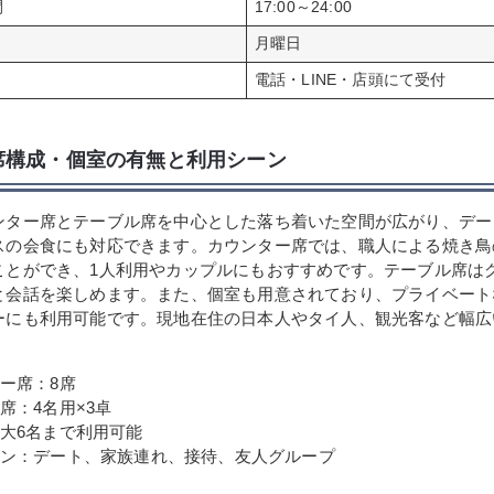
間
17:00～24:00
月曜日
電話・LINE・店頭にて受付
席構成・個室の有無と利用シーン
ンター席とテーブル席を中心とした落ち着いた空間が広がり、デー
スの会食にも対応できます。カウンター席では、職人による焼き鳥
ことができ、1人利用やカップルにもおすすめです。テーブル席は
と会話を楽しめます。また、個室も用意されており、プライベート
ーにも利用可能です。現地在住の日本人やタイ人、観光客など幅広
ー席：8席
席：4名用×3卓
大6名まで利用可能
ン：デート、家族連れ、接待、友人グループ