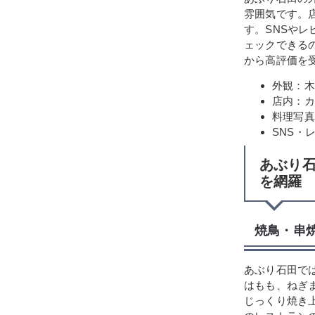
雰囲気です。
す。SNSや
ェックできる
から高評価を
外観：木
店内：カ
料理写真
SNS・
あぶり
を網羅
焼鳥・串
あぶり石田で
はもも、ねぎ
じっくり焼き上