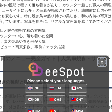
店内の照明は程よく落ち着きがあり、カウンター越しに職人の調理
レビューサイトにも多くの写真が掲載されており、訪問前に店内や
のも安心です。特に焼き鳥や盛り付けの美しさ、和の内装の写真は
受けています。写真を参考に、リアルな雰囲気を感じてみてくださ
目と暖色照明で和の雰囲気
ウンター中心、落ち着いた空間
：炭火焼鳥や巻き串が人気
レビュー：写真多数、事前チェック推奨
石田のメニュー完全ガイド｜人気串焼き・サイド・
x
Please select your languages
焼きの種類と特徴・価格帯
ENG
THA
JPN
は、鮮度抜群の鶏肉を使った焼鳥と多彩な串焼きが揃っています。
KOR
CHS
CHT
ま、皮、レバー、つくねなどで、各部位ごとに食感や風味が異なり
げ、外は香ばしく中はジューシー。価格帯は1本40〜60バーツ前
KHM
VIE
MSA