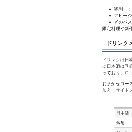
鶏刺し：
アヒージ
〆のパス
限定料理や新
ドリンク
ドリンクは日
に日本酒は季
っており、ロ
おまかせコー
加え、サイド
日本酒
焼酎