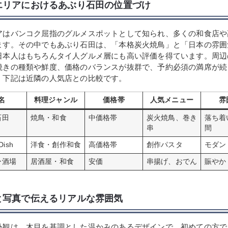
エリアにおけるあぶり石田の位置づけ
アはバンコク屈指のグルメスポットとして知られ、多くの和食店や
ます。その中でもあぶり石田は、「本格炭火焼鳥」と「日本の雰囲
日本人はもちろんタイ人グルメ層にも高い評価を得ています。周辺
焼きの種類や鮮度、価格のバランスが抜群で、予約必須の満席が続
。下記は近隣の人気店との比較です。
名
料理ジャンル
価格帯
人気メニュー
雰
石田
焼鳥・和食
中価格帯
炭火焼鳥、巻き
落ち着
串
間
Dish
洋食・創作和食
高価格帯
創作パスタ
モダン
ー酒場
居酒屋・和食
安価
串揚げ、おでん
賑やか
と写真で伝えるリアルな雰囲気
外観は、木目を基調とした温かみのあるデザインで、初めての方で