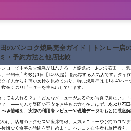
田のバンコク焼鳥完全ガイド｜トンロー店
ミ・予約方法と他店比較
トンローで本格炭火焼鳥が味わえる」と話題の「あぶり石田」。週
き、平均来店客数は1日【100人超】を記録する人気店です。タイ
元タイ人からも高い支持を集めており、特に焼鳥串は【1本40バー
、数多くのリピーターを生み出しています。
行っても入れる？」「どんなメニューがあるのか写真で見たい」「
夫？」――そんな疑問や不安をお持ちの方も多いはず。
あぶり石田
くべき情報を、実際の利用者レビューや現地データをもとに徹底解
読めば、店舗のアクセスや座席情報、人気メニューや予約のコツま
や後悔なく食事の時間を楽しめます。バンコク在住者も旅行者も、