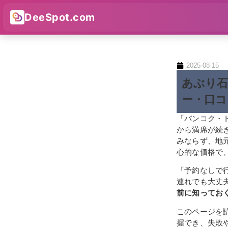
DeeSpot.com
2025-08-15
あぶり石
ー・口コ
「バンコク・
から満席が続
みならず、地
心的な価格で
「予約なしで
連れでも大丈
前に知ってお
このページを
握でき、失敗