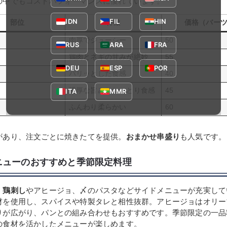
の中でもコストパフォーマンスに優れています。
IDN
FIL
HIN
部位
特徴
価格（バー
肉厚でジューシー
50
RUS
ARA
FRA
鶏肉とネギの甘みが絶妙
55
DEU
ESP
POR
パリッとした食感
40
濃厚な旨みとねっとり食感
45
ITA
MMR
ふんわり柔らかい
60
があり、注文ごとに焼きたてを提供。
おまかせ串盛り
も人気です。
ニューのおすすめと季節限定料理
、
鶏刺し
やアヒージョ、〆のパスタなどサイドメニューが充実して
材を使用し、スパイスや特製タレと相性抜群。アヒージョはオリー
りが広がり、パンとの組み合わせもおすすめです。季節限定の一品
の食材を活かしたメニューが楽しめます。