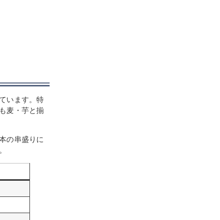
。
ています。特
も麦・芋と揃
本の串盛りに
。