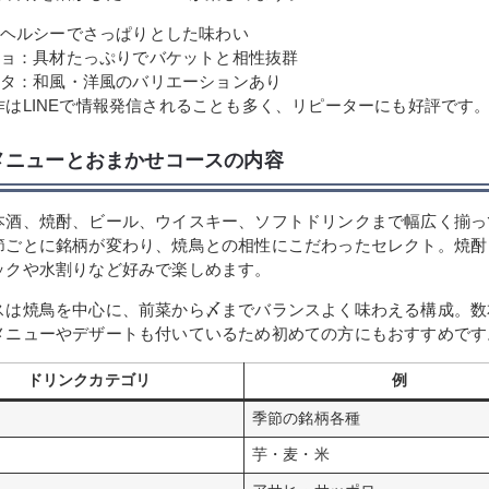
ヘルシーでさっぱりとした味わい
ョ：具材たっぷりでバケットと相性抜群
タ：和風・洋風のバリエーションあり
作はLINEで情報発信されることも多く、リピーターにも好評です
メニューとおまかせコースの内容
本酒、焼酎、ビール、ウイスキー、ソフトドリンクまで幅広く揃っ
節ごとに銘柄が変わり、焼鳥との相性にこだわったセレクト。焼酎
ックや水割りなど好みで楽しめます。
スは焼鳥を中心に、前菜から〆までバランスよく味わえる構成。数
メニューやデザートも付いているため初めての方にもおすすめです
ドリンクカテゴリ
例
季節の銘柄各種
芋・麦・米