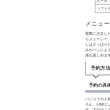
ビール
ソフト
メニュー
実際に注文し
らジューシー
しはさっぱり
みがパンによ
感も楽しめま
予約方
予約の具
バンコクの人
ろん、LIN
す。下記のよ