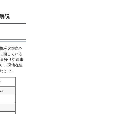
解説
格炭火焼鳥を
に面している
仕事帰りや週末
り、現地在住
ださい。
a）
ea