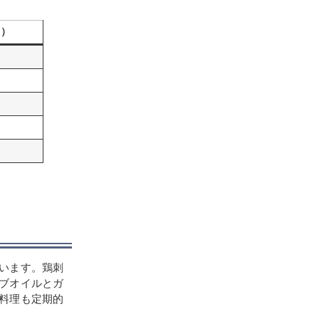
ツ）
います。鶏刺
ブオイルとガ
料理も定期的