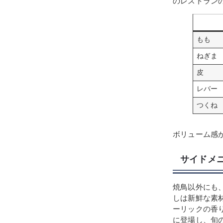
のレストラン
もも
ねぎま
皮
レバー
つくね
ボリューム感
サイドメ
焼鳥以外にも
しは新鮮な素
ーリックの香
に登場し、旬