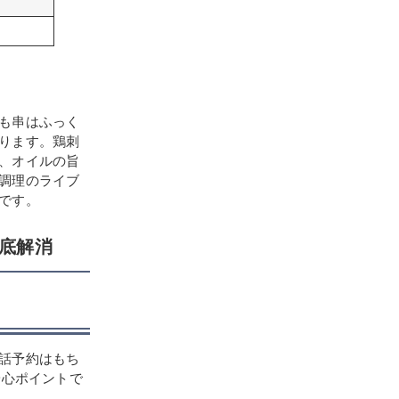
も串はふっく
ります。鶏刺
、オイルの旨
調理のライブ
です。
底解消
話予約はもち
安心ポイントで